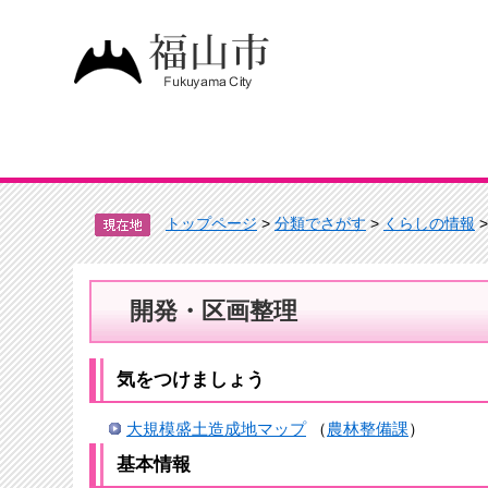
トップページ
>
分類でさがす
>
くらしの情報
開発・区画整理
気をつけましょう
大規模盛土造成地マップ
（
農林整備課
）
基本情報