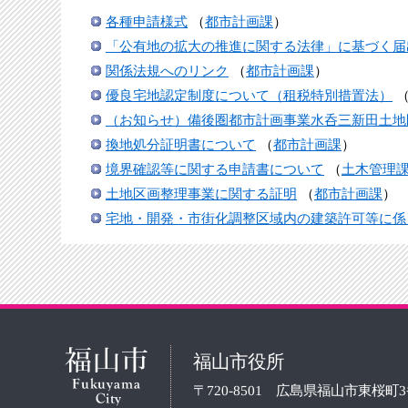
各種申請様式
（
都市計画課
）
「公有地の拡大の推進に関する法律」に基づく届
関係法規へのリンク
（
都市計画課
）
優良宅地認定制度について（租税特別措置法）
（お知らせ）備後圏都市計画事業水呑三新田土地
換地処分証明書について
（
都市計画課
）
境界確認等に関する申請書について
（
土木管理
土地区画整理事業に関する証明
（
都市計画課
）
宅地・開発・市街化調整区域内の建築許可等に係
福山市役所
〒720-8501 広島県福山市東桜町