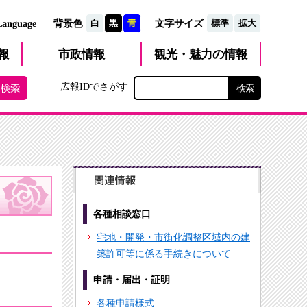
文字サイズ
Language
背景色
白
黒
青
標準
拡大
観光・魅力
市政
情報
報
の情報
広報IDでさがす
各種相談窓口
宅地・開発・市街化調整区域内の建
築許可等に係る手続きについて
申請・届出・証明
各種申請様式