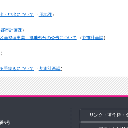
出・申出について
（
用地課
）
（
都市計画課
）
区画整理事業 換地処分の公告について
（
都市計画課
）
課
）
る手続きについて
（
都市計画課
）
リンク・著作権・
3番5号