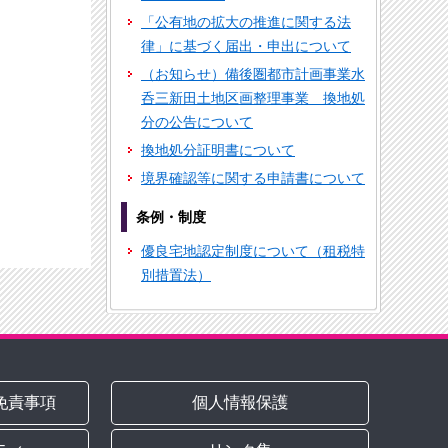
「公有地の拡大の推進に関する法
律」に基づく届出・申出について
（お知らせ）備後圏都市計画事業水
呑三新田土地区画整理事業 換地処
分の公告について
換地処分証明書について
境界確認等に関する申請書について
条例・制度
優良宅地認定制度について（租税特
別措置法）
免責事項
個人情報保護