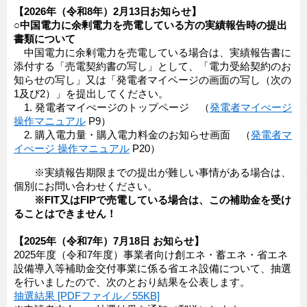
【2026年（令和8年）2月13日お知らせ】
○中国電力に余剰電力を売電している方の実績報告時の提出
書類について
中国電力に余剰電力を売電している場合は、実績報告書に
添付する「売電契約書の写し」として、「電力受給契約のお
知らせの写し」又は「発電者マイページの画面の写し（次の
1及び2）」を提出してください。
1. 発電者マイぺージのトップページ （
発電者マイぺージ​
操作マニュアル
P9）
2. 購入電力量・購入電力料金のお知らせ画面 （
発電者マ
イぺージ​ 操作マニュアル
P20）
※実績報告期限までの提出が難しい事情がある場合は、
個別にお問い合わせください。​
※FIT又はFIPで売電している場合は、この補助金を受け
ることはできません！
【2025年（令和7年）7月18日 お知らせ】
2025年度（令和7年度）事業者向け創エネ・蓄エネ・省エネ
設備導入等補助金交付事業に係る省エネ設備について、抽選
を行いましたので、次のとおり結果を公表します。
抽選結果 [PDFファイル／55KB]