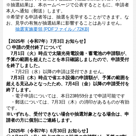
※抽選結果は、本ホームページで公表するとともに、申請者
本人へ通知（郵送）します。
※希望する申請者等は、抽選を見学することができます。な
お、見学の有無が抽選結果に影響することはありません。
抽選実施要領 [PDFファイル／72KB]
【2025年（令和7年）7月3日 お知らせ】
〇 申請の受付終了について
7月1日（火）時点で太陽光発電設備・蓄電池の申請額が、
予算の範囲を超えたことを本日確認しましたので、申請受付
を終了しました。
・7月2日（水）以降の申請は受付できません。
7月3日（木）時点で省エネ設備の申請額が、予算の範囲を
超える見込みとなったため、7月4日（金）以降の申請受付を
終了します。
・電子申請については、本日23時59分まで申請可能です
・郵送については、7月3日（木）の消印があるものが有効
です。
※いずれも、受付できない場合や抽選対象となる場合は、申
請者の方に個別にご連絡します。
【2025年（令和7年）6月30日 お知らせ】