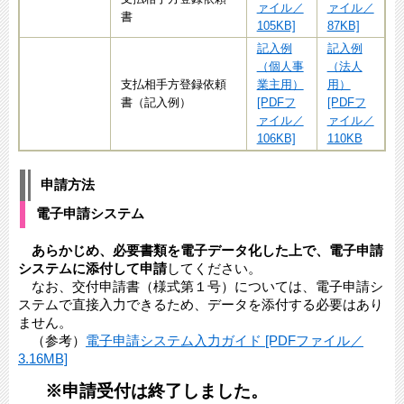
ァイル／
ァイル／
書
105KB]
87KB]
記入例
記入例
（個人事
（法人
支払相手方登録依頼
業主用）
用）
書（記入例）
[PDFフ
[PDFフ
ァイル／
ァイル／
106KB]
110KB
申請方法
電子申請システム
あらかじめ、必要書類を電子データ化した上で、電子申請
システムに添付して申請
してください。
なお、交付申請書（様式第１号）については、電子申請シ
ステムで直接入力できるため、データを添付する必要はあり
ません。
（参考）​
電子申請システム入力ガイド [PDFファイル／
3.16MB]
※申請受付は終了しました。