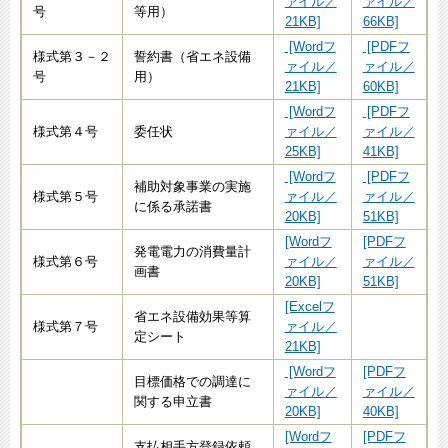
ァイル／
ァイル／
号
等用）
21KB]
66KB]
[Wordフ
[PDFフ
様式第３－２
誓約書（省エネ設備
ァイル／
ァイル／
号
用）
21KB]
60KB]
[Wordフ
[PDFフ
様式第４号
委任状
ァイル／
ァイル／
25KB]
41KB]
[Wordフ
[PDFフ
補助対象事業の実施
様式第５号
ァイル／
ァイル／
に係る承諾書
20KB]
51KB]
[Wordフ
[PDFフ
発電電力の消費量計
様式第６号
ァイル／
ァイル／
画書
20KB]
51KB]
[Excelフ
省エネ設備効果等算
様式第７号
ァイル／
定シート
21KB]
[Wordフ
[PDFフ
目標価格での調達に
ァイル／
ァイル／
関する申立書
20KB]
40KB]
[Wordフ
[PDFフ
支払相手方登録依頼