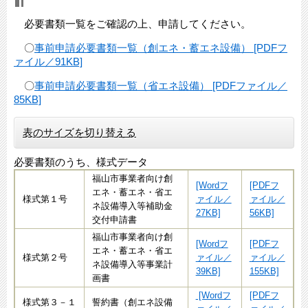
必要書類一覧をご確認の上、申請してください。
〇
事前申請必要書類一覧（創エネ・蓄エネ設備） [PDFフ
ァイル／91KB]
〇
事前申請必要書類一覧（省エネ設備） [PDFファイル／
85KB]
表のサイズを切り替える
必要書類のうち、様式データ
福山市事業者向け創
[Wordフ
[PDFフ
エネ・蓄エネ・省エ
様式第１号
ァイル／
ァイル／
ネ設備導入等補助金
27KB]
56KB]
交付申請書
福山市事業者向け創
[Wordフ
[PDFフ
エネ・蓄エネ・省エ
様式第２号
ァイル／
ァイル／
ネ設備導入等事業計
39KB]
155KB]
画書
[Wordフ
[PDFフ
様式第３－１
誓約書（創エネ設備