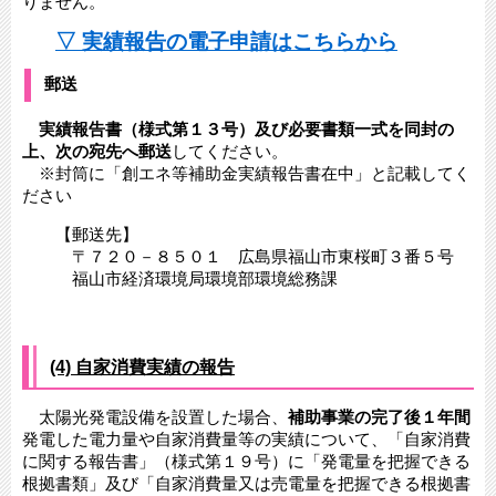
りません。
▽ 実績報告の電子申請はこちらから
郵送
実績報告書（様式第１３号）
及び必要書類一式を同封の
上、次の宛先へ郵送
してください。
​ ※封筒に「創エネ等補助金実績報告書在中」と記載してく
ださい
【郵送先】
〒７２０－８５０１ 広島県福山市東桜町３番５号
福山市経済環境局環境部環境総務課
(4) 自家消費実績の報告
太陽光発電設備を設置した場合、
補助事業の完了後１年間
発電した電力量や自家消費量等の実績について、「自家消費
に関する報告書」（様式第１９号）に「発電量を把握できる
根拠書類」及び「自家消費量又は売電量を把握できる根拠書