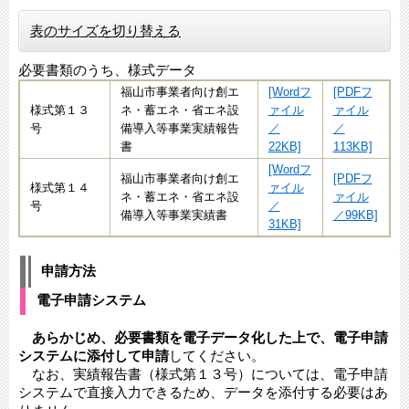
表のサイズを切り替える
必要書類のうち、様式データ
福山市事業者向け創エ
[Wordフ
[PDFフ
様式第１３
ネ・蓄エネ・省エネ設
ァイル
ァイル
号
備導入等事業実績報告
／
／
書
22KB]
113KB]
[Wordフ
福山市事業者向け創エ
[PDFフ
様式第１４
ァイル
ネ・蓄エネ・省エネ設
ァイル
号
／
備導入等事業実績書
／99KB]
31KB]
申請方法
電子申請システム​
あらかじめ、必要書類を電子データ化した上で、電子申請
システムに添付して申請
してください。
なお、実績報告書（様式第１３号）​については、電子申請
システムで直接入力できるため、データを添付する必要はあ