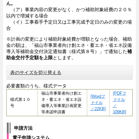
ん。
（ア）事業内容の変更がなく、かつ補助対象経費の２０％
以内で増減する場合
（イ）工事着手予定日又は工事完成予定日のみの変更の場
合
※計画の変更により補助対象経費が増額となった場合、補助
金の額は、「福山市事業者向け創エネ・蓄エネ・省エネ設備
導入等補助金交付決定通知書（様式第８号）」で通知した
補
助金交付予定額を上限
とします。
表のサイズを切り替える
必要書類のうち、様式データ
福山市事業者向け創エ
[PDFフ
[Wordフ
様式第１０
ネ・蓄エネ・省エネ設
ァイル
ァイル
号
備導入等事業計画変更
／
／22KB]
等承認申請書
109KB]
申請方法
電子申請システム​