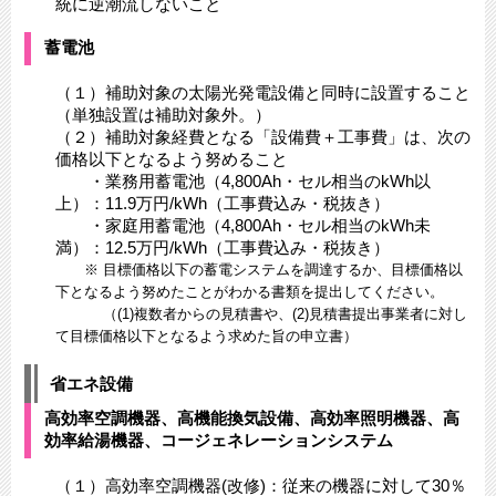
統に逆潮流しないこと
蓄電池
（１）補助対象の太陽光発電設備と同時に設置すること
（単独設置は補助対象外。）
（２）補助対象経費となる「設備費＋工事費」は、次の
価格以下となるよう努めること
・業務用蓄電池（4,800Ah・セル相当のkWh以
上）：11.9万円/kWh（工事費込み・税抜き）
・家庭用蓄電池（4,800Ah・セル相当のkWh未
満）：12.5万円/kWh（工事費込み・税抜き）
​ ※ 目標価格以下の蓄電システムを調達するか、目標価格以
下となるよう努めたことがわかる書類を提出してください。
（(1)複数者からの見積書や、(2)見積書提出事業者に対し
て目標価格以下となるよう求めた旨の申立書）
省エネ設備
高効率空調機器、高機能換気設備、高効率照明機器、高
効率給湯機器、コージェネレーションシステム
（１）高効率空調機器(改修)：従来の機器に対して30％