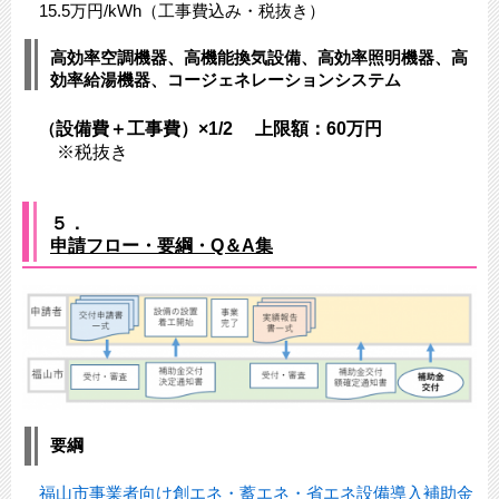
15.5万円/kWh（工事費込み・税抜き）​
高効率空調機器、高機能換気設備、高効率照明機器、高
効率給湯機器、コージェネレーションシステム
設備費＋工事費）×1/2 上限額：60万円
（
※税抜き
５．
申請フロー・要綱・Q＆A集
要綱
福山市事業者向け創エネ・蓄エネ・省エネ設備導入補助金