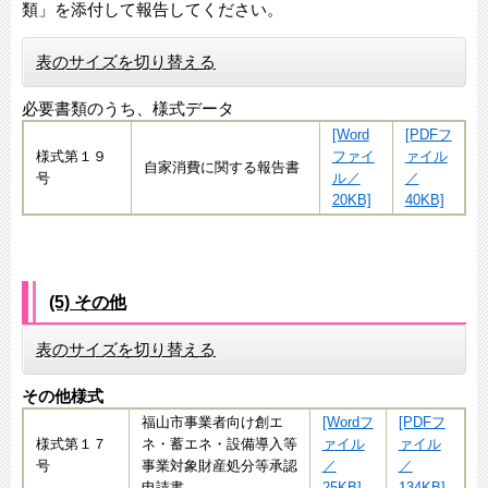
類」を添付して報告してください。
表のサイズを切り替える
必要書類のうち、様式データ
[Word
[PDFフ
様式第１９
ファイ
ァイル
自家消費に関する報告書
号
ル／
／
20KB]
40KB]
(5) その他
表のサイズを切り替える
その他様式
​福山市事業者向け創エ
[Wordフ
[PDFフ
様式第１７
ネ・蓄エネ・設備導入等
ァイル
ァイル
号
事業対象財産処分等承認
／
／
申請書
25KB]
134KB]