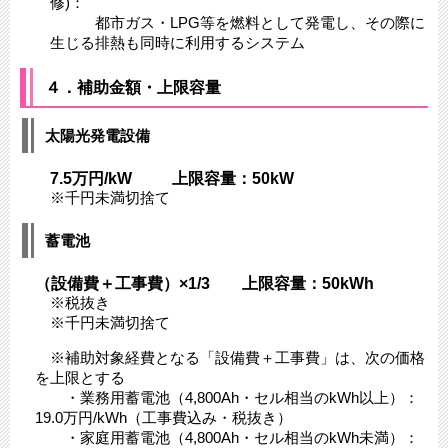
修)：
都市ガス・LPG等を燃料として発電し、その際に
生じる排熱も同時に利用するシステム
４．補助金額・上限容量
太陽光発電設備
7.5万円/kW 上限容量：50kW
※千円未満切捨て
蓄電池
（設備費＋工事費）×1/3 上限容量：50kWh
※税抜き
※千円未満切捨て
※補助対象経費となる「設備費＋工事費」は、次の価格
を上限とする
・業務用蓄電池（4,800Ah・セル相当のkWh以上）：
19.0万円/kWh（工事費込み・税抜き）
・家庭用蓄電池（4,800Ah・セル相当のkWh未満）：