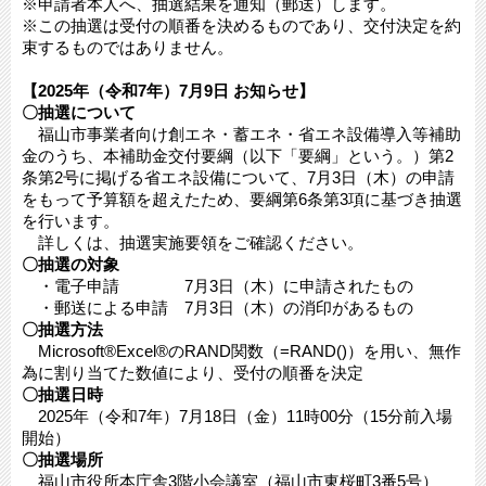
※申請者本人へ、抽選結果を通知（郵送）します。
※この抽選は受付の順番を決めるものであり、交付決定を約
束するものではありません。
【2025年（令和7年）7月9日 お知らせ】
〇抽選について
福山市事業者向け創エネ・蓄エネ・省エネ設備導入等補助
金のうち、本補助金交付要綱（以下「要綱」という。）第2
条第2号に掲げる省エネ設備について、7月3日（木）の申請
をもって予算額を超えたため、要綱第6条第3項に基づき抽選
を行います。
詳しくは、抽選実施要領をご確認ください。
〇抽選の対象
・電子申請 7月3日（木）に申請されたもの
・郵送による申請 7月3日（木）の消印があるもの
〇抽選方法
Microsoft®Excel®のRAND関数（=RAND()）を用い、無作
為に割り当てた数値により、受付の順番を決定
〇抽選日時
2025年（令和7年）7月18日（金）11時00分（15分前入場
開始）
〇抽選場所
福山市役所本庁舎3階小会議室（福山市東桜町3番5号）