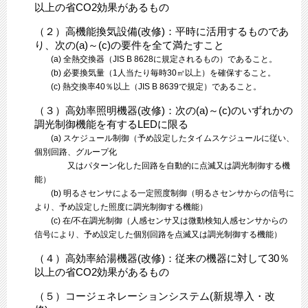
以上の省CO2効果があるもの
（２）高機能換気設備(改修)：平時に活用するものであ
り、次の(a)～(c)の要件を全て満たすこと
(a) 全熱交換器（JIS B 8628に規定されるもの）であること。
(b) 必要換気量（1人当たり毎時30㎥以上）を確保すること。
(c) 熱交換率40％以上（JIS B 8639で規定）であること。
（３）高効率照明機器(改修)：次の(a)～(c)のいずれかの
調光制御機能を有するLEDに限る
(a) スケジュール制御（予め設定したタイムスケジュールに従い、
個別回路、グループ化
又はパターン化した回路を自動的に点滅又は調光制御する機
能）
(b) 明るさセンサによる一定照度制御（明るさセンサからの信号に
より、予め設定した照度に調光制御する機能）
(c) 在/不在調光制御（人感センサ又は微動検知人感センサからの
信号により、予め設定した個別回路を点滅又は調光制御する機能）
​（４）高効率給湯機器(改修)：従来の機器に対して30％
以上の省CO2効果があるもの
（５）コージェネレーションシステム(新規導入・改