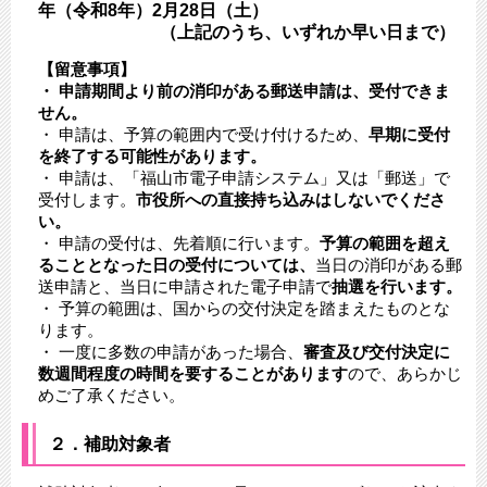
年（令和8年）2月28日（土）
（上記のうち、いずれか早い日まで​）
【留意事項】
・ 申請期間より前の消印がある郵送申請は、受付できま
せん。
​・ 申請は、予算の範囲内で受け付けるため、
早期に受付
を終了する可能性があります。​
・ 申請は、「福山市電子申請システム」又は「郵送」で
受付します。
市役所への直接持ち込みはしないでくださ
い。
・ 申請の受付は、先着順に行います。
予算の範囲を超え
ることとなった日の受付については、
当日の消印がある郵
送申請と、当日に申請された電子申請で
抽選を行います。
・ 予算の範囲は、国からの交付決定を踏まえたものとな
ります。
・ 一度に多数の申請があった場合、
審査及び交付決定に
数週間程度の時間を要することがあります
ので、あらかじ
めご了承ください。​
２．補助対象者