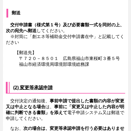
郵送
交付申請書（様式第１号）及び必要書類一式を同封の上、
次の宛先へ郵送
してください。
​ ※封筒に「創エネ等補助金交付申請書在中」と記載してく
ださい
【郵送先】
〒７２０－８５０１ 広島県福山市東桜町３番５号
福山市経済環境局環境部環境総務課
(2) 変更等承認申請
交付決定の通知後、
事前申請で提出した書類の内容が変更
又は中止となる場合
は、
事前に「変更又は中止した内容が明
確に判断できる書類」を添えて
電子申請システム又は郵送で
申請してください。​
なお、
次の場合は、変更等承認申請を行う必要はありませ