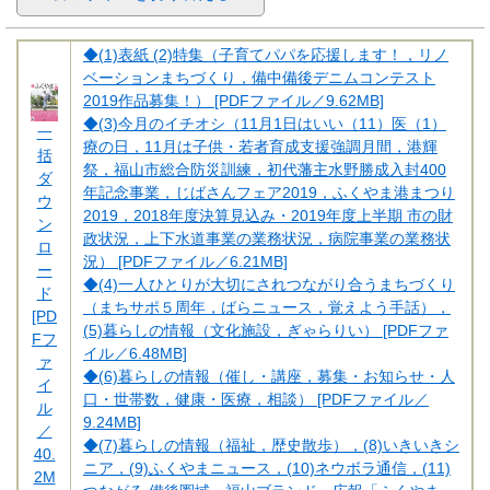
◆(1)表紙 (2)特集（子育てパパを応援します！，リノ
ベーションまちづくり，備中備後デニムコンテスト
2019作品募集！） [PDFファイル／9.62MB]
◆(3)今月のイチオシ（11月1日はいい（11）医（1）
一
療の日，11月は子供・若者育成支援強調月間，港輝
括
祭，福山市総合防災訓練，初代藩主水野勝成入封400
ダ
年記念事業，じばさんフェア2019，ふくやま港まつり
ウ
2019，2018年度決算見込み・2019年度上半期 市の財
ン
政状況，上下水道事業の業務状況，病院事業の業務状
ロ
況） [PDFファイル／6.21MB]
ー
◆(4)一人ひとりが大切にされつながり合うまちづくり
ド
（まちサポ５周年，ばらニュース，覚えよう手話），
[PD
(5)暮らしの情報（文化施設，ぎゃらりい） [PDFファ
Fフ
イル／6.48MB]
ァ
◆(6)暮らしの情報（催し・講座，募集・お知らせ・人
イ
口・世帯数，健康・医療，相談） [PDFファイル／
ル
9.24MB]
／
◆(7)暮らしの情報（福祉，歴史散歩），(8)いきいきシ
40.
ニア，(9)ふくやまニュース，(10)ネウボラ通信，(11)
2M