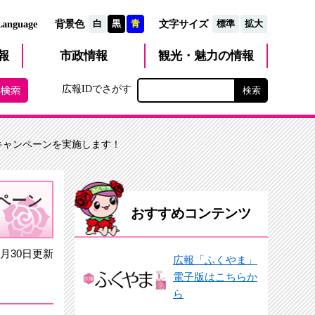
文字サイズ
Language
背景色
白
黒
青
標準
拡大
観光・魅力
市政
情報
報
の情報
広報IDでさがす
キャンペーンを実施します！
ペーン
おすすめコンテンツ
月30日更新
広報「ふくやま」
電子版はこちらか
ら