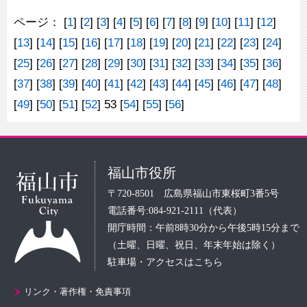
ページ：
[
1
] [
2
] [
3
] [
4
] [
5
] [
6
] [
7
] [
8
] [
9
] [
10
] [
11
] [
12
]
[
13
] [
14
] [
15
] [
16
] [
17
] [
18
] [
19
] [
20
] [
21
] [
22
] [
23
] [
24
]
[
25
] [
26
] [
27
] [
28
] [
29
] [
30
] [
31
] [
32
] [
33
] [
34
] [
35
] [
36
]
[
37
] [
38
] [
39
] [
40
] [
41
] [
42
] [
43
] [
44
] [
45
] [
46
] [
47
] [
48
]
[
49
] [
50
] [
51
] [
52
] 53 [
54
] [
55
] [
56
]
福山市役所
〒720-8501 広島県福山市東桜町3番5号
電話番号:084-921-2111（代表）
開庁時間：午前8時30分から午後5時15分まで
（土曜、日曜、祝日、年末年始は除く）
駐車場・アクセスはこちら
リンク・著作権・免責事項