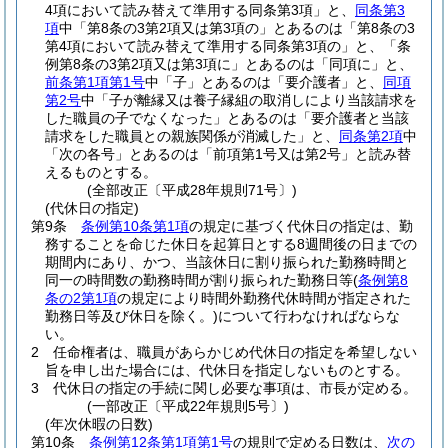
4項において読み替えて準用する同条第3項」と、
同条第3
項
中「第8条の3第2項又は第3項の」とあるのは「第8条の3
第4項において読み替えて準用する同条第3項の」と、「条
例第8条の3第2項又は第3項に」とあるのは「同項に」と、
前条第1項第1号
中「子」とあるのは「要介護者」と、
同項
第2号
中「子が離縁又は養子縁組の取消しにより当該請求を
した職員の子でなくなった」とあるのは「要介護者と当該
請求をした職員との親族関係が消滅した」と、
同条第2項
中
「次の各号」とあるのは「前項第1号又は第2号」と読み替
えるものとする。
(全部改正〔平成28年規則71号〕)
(代休日の指定)
第9条
条例第10条第1項
の規定に基づく代休日の指定は、勤
務することを命じた休日を起算日とする8週間後の日までの
期間内にあり、かつ、当該休日に割り振られた勤務時間と
同一の時間数の勤務時間が割り振られた勤務日等
(
条例第8
条の2第1項
の規定により時間外勤務代休時間が指定された
勤務日等及び休日を除く。)
について行わなければならな
い。
2
任命権者は、職員があらかじめ代休日の指定を希望しない
旨を申し出た場合には、代休日を指定しないものとする。
3
代休日の指定の手続に関し必要な事項は、市長が定める。
(一部改正〔平成22年規則5号〕)
(年次休暇の日数)
第10条
条例第12条第1項第1号
の規則で定める日数は、
次の