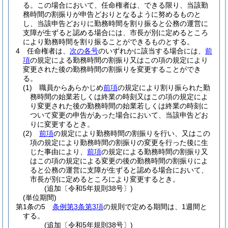
る。
この場合において、任命権者は、できる限り、当該勤
務時間の割振りが申告どおりとなるように努めるものと
し、当該申告どおりに勤務時間を割り振ると公務の運営に
支障が生ずると認める場合には、市長が別に定めるところ
により勤務時間を割り振ることができるものとする。
4
任命権者は、
次の各号
のいずれかに該当する場合には、
前
項
の規定による勤務時間の割振り又はこの項の規定により
変更された後の勤務時間の割振りを変更することができ
る。
(1)
職員からあらかじめ
前項
の規定により割り振られた勤
務時間の始業若しくは終業の時刻又はこの項の規定によ
り変更された後の勤務時間の始業若しくは終業の時刻に
ついて変更の申告があった場合において、当該申告どお
りに変更するとき。
(2)
前項
の規定により勤務時間の割振りを行い、又はこの
項の規定により勤務時間の割振りの変更を行った後に生
じた事由により、
前項
の規定による勤務時間の割振り又
はこの項の規定による変更の後の勤務時間の割振りによ
ると公務の運営に支障が生ずると認める場合において、
市長が別に定めるところにより変更するとき。
(追加〔令和5年規則38号〕)
(単位期間)
第1条の5
条例第3条第3項
の規則で定める期間は、1週間と
する。
(追加〔令和5年規則38号〕)