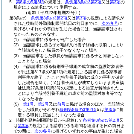
5
第8条の5第3項
の規定は、
条例第8条の3第2項
又は
第3項
の
規定による請求について準用する。
(追加〔平成22年規則22号〕)
第8条の9
条例第8条の3第2項
又は
第3項
の規定による請求が
された後時間外勤務制限開始日の前日までに、
次の各号
に
掲げるいずれかの事由が生じた場合には、当該請求はされ
なかったものとみなす。
(1)
当該請求に係る子が死亡した場合
(2)
当該請求に係る子が離縁又は養子縁組の取消しにより
当該請求をした職員の子でなくなった場合
(3)
当該請求をした職員が当該請求に係る子と同居しない
こととなった場合
(4)
当該請求に係る特別養子縁組の成立前の監護対象者等
が民法第817条の2第1項の規定による請求に係る家事審
判事件が終了したこと
(特別養子縁組の成立の審判が確定
した場合を除く。)
又は養子縁組が成立しないまま児童福
祉法第27条第1項第3号の規定による措置が解除されたこ
とにより当該特別養子縁組の成立前の監護対象者等でな
くなった場合
(5)
第1号
、
第2号
又は
前号
に掲げる場合のほか、当該請求
をした職員がそれぞれ
条例第8条の3第2項
又は
第3項
に規
定する職員に該当しなくなった場合
2
時間外勤務制限開始日から起算して
条例第8条の3第2項
又
は
第3項
の規定による請求に係る期間を経過する日の前日ま
での間に、
次の各号
に掲げるいずれかの事由が生じた場合