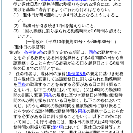
従い週休日及び勤務時間の割振りを定める場合には、次に
掲げる基準に適合するように行わなければならない。
(1)
週休日が毎4週間につき4日以上となるようにするこ
と。
(2)
勤務日が引き続き12日を超えないこと。
(3)
1回の勤務に割り振られる勤務時間が16時間を超えな
いこと。
(一部改正〔平成13年規則31号・令和5年38号〕)
(週休日の振替等)
第3条
条例第5条
の規則で定める期間は、
同条
の勤務するこ
とを命ずる必要がある日を起算日とする4週間前の日から当
該勤務することを命ずる必要がある日を起算日とする8週間
後の日までの期間とする。
2
任命権者は、週休日の振替
(
条例第5条
の規定に基づき勤務
日を週休日に変更して当該勤務日に割り振られた勤務時間
を
同条
の勤務することを命ずる必要がある日に割り振るこ
とをいう。以下この項において同じ。)
又は4時間の勤務時
間の割振り変更
(
同条
の規定に基づき勤務日
(4時間の勤務時
間のみが割り振られている日を除く。以下この条において
同じ。)
のうち4時間の勤務時間を当該勤務日に割り振るこ
とをやめて当該4時間の勤務時間を
同条
の勤務することを命
ずる必要がある日に割り振ることをいう。以下この条にお
いて同じ。)
を行う場合には、週休日の振替又は4時間の勤
務時間の割振り変更
(
第4項
において「週休日の振替等」と
いう。)
を行った後において、週休日が毎4週間につき4日以