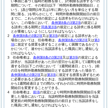
い事由に基づく臨時の勤務を除く。)
の制限を請求する一の
期間について、その初日
(以下「時間外勤務制限開始日」と
いう。)
及び期間
(1年又は1年に満たない月を単位とする期
間に限る。)
を明らかにして、時間外勤務制限開始日の前日
までに、これらの項の規定による請求を行わなければなら
ない。
この場合において、
条例第8条の3第2項
の規定によ
る請求に係る期間と
同条第3項
の規定による請求に係る期間
とが重複しないようにしなければならない。
2
条例第8条の3第2項
又は
第3項
の規定による請求があった
場合においては、任命権者は、
条例第8条の3第2項
又は
第3
項
に規定する措置を講ずることが著しく困難であるかどう
かについて、速やかに当該請求をした職員に対し通知しな
ければならない。
3
任命権者は、
条例第8条の3第2項
又は
第3項
の規定による
請求が、当該請求があった日の翌日から起算して1週間を経
過する日
(以下この項において「1週間経過日」という。)
前
の日を時間外勤務制限開始日とする請求であった場合で、
条例第8条の3第2項
又は
第3項
に規定する措置を講ずるため
に必要があると認めるときは、当該時間外勤務制限開始日
から1週間経過日までの間のいずれかの日に時間外勤務制限
開始日を変更することができる。
4
任命権者は、
前項
の規定により時間外勤務制限開始日を変
更した場合においては、当該時間外勤務制限開始日を当該
変更前の時間外勤務制限開始日の前日までに当該請求をし
た職員に対し通知しなければならない。