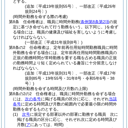
とする。
(追加〔平成19年規則55号〕、一部改正〔平成26年
規則24号〕)
(時間外勤務を命ずる際の考慮)
第8条
任命権者は、職員に時間外勤務
(
条例第8条第2項
の規
定に基づき命ぜられて行う勤務をいう。以下同じ。)
を命ず
る場合には、職員の健康及び福祉を害しないように考慮し
なければならない。
(一部改正〔平成31年規則8号〕)
第8条の2
任命権者は、定年前再任用短時間勤務職員に時間
外勤務を命ずる場合には、定年前再任用短時間勤務職員の
正規の勤務時間が常時勤務を要する職を占める職員の正規
の勤務時間より短く定められている趣旨に十分留意しなけ
ればならない。
(追加〔平成13年規則31号〕、一部改正〔平成17年
規則85号・19年55号・31年8号・令和5年6号・38
号〕)
(時間外勤務を命ずる時間及び月数の上限)
第8条の2の2
任命権者は、職員に時間外勤務を命ずる場合
には、
次の各号
に掲げる職員の区分に応じ、それぞれ
当該
各号
に定める時間及び月数の範囲内で必要最小限の時間外
勤務を命ずるものとする。
(1)
次号
に規定する部署以外の部署に勤務する職員 次に
掲げる職員の区分に応じ、それぞれ次に定める時間及び
月数
(
ア
にあっては、時間)