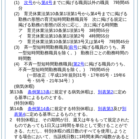
(1)
次号
から
第4号
までに掲げる職員以外の職員 7時間45
分
(2)
育児休業法第10条第1項第1号から第4号までに掲げる
勤務の形態の育児短時間勤務職員等 次に掲げる規定に
掲げる勤務の形態の区分に応じ、次に掲げる時間数
ア
育児休業法第10条第1項第1号 3時間55分
イ
育児休業法第10条第1項第2号 4時間55分
ウ
育児休業法第10条第1項第3号又は第4号 7時間45分
(3)
斉一型短時間勤務職員
(
前号
に掲げる職員のうち、斉
一型短時間勤務職員を除く。)
勤務日ごとの勤務時間の
時間数
(4)
不斉一型短時間勤務職員
(
第2号
に掲げる職員のうち、
不斉一型短時間勤務職員を除く。)
7時間45分
(一部改正〔平成13年規則31号・17年85号・19年6
号・55号・21年34号〕)
(病気休暇)
第13条
条例第13条
に規定する病気休暇は、
別表第2
に定め
る基準によるものとする。
(特別休暇)
第14条
条例第14条
に規定する特別休暇は、
別表第3
及び
別
表第4
に定める基準によるものとする。
2
特別休暇は、その期間が日、週又は年をもって規定された
ものであっても1日又は1時間を単位として受けることがで
きる。
ただし、特別休暇の残日数のすべてを使用しようと
する場合において、当該残日数に1時間未満の端数があると