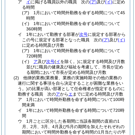
ア
イ
に掲げる職員以外の職員 次の
(ア)
及び
(イ)
に定め
る時間
(ア)
1月において時間外勤務を命ずる時間について45
時間
(イ)
1年において時間外勤務を命ずる時間について
360時間
イ
1年において勤務する部署が
次号
に規定する部署から
この号に規定する部署となった職員 次の
(ア)
及び
(イ)
に定める時間及び月数
(ア)
1年において時間外勤務を命ずる時間について
720時間
(イ)
ア
及び
次号
(
イ
を除く。)
に規定する時間及び月数
並びに職員の健康及び福祉を考慮して、市長が定め
る期間において市長が定める時間及び月数
(2)
他律的業務
(業務量、業務の実施時期その他の業務の
遂行に関する事項を自ら決定することが困難な業務をい
う。)
の比重が高い部署として任命権者が指定するものに
勤務する職員 次の
ア
から
エ
までに定める時間及び月数
ア
1月において時間外勤務を命ずる時間について100時
間未満
イ
1年において時間外勤務を命ずる時間について720時
間
ウ
1月ごとに区分した各期間に当該各期間の直前の1
月、2月、3月、4月及び5月の期間を加えたそれぞれの
期間において時間外勤務を命ずる時間の1月当たりの平