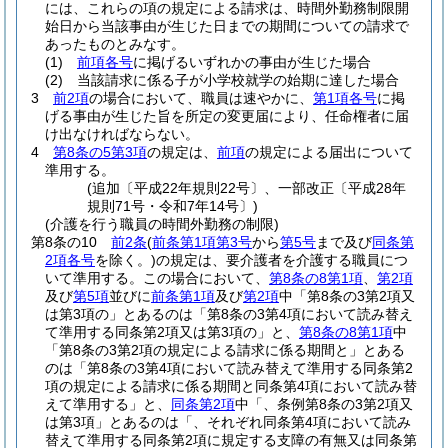
には、これらの項の規定による請求は、時間外勤務制限開
始日から当該事由が生じた日までの期間についての請求で
あったものとみなす。
(1)
前項各号
に掲げるいずれかの事由が生じた場合
(2)
当該請求に係る子が小学校就学の始期に達した場合
3
前2項
の場合において、職員は速やかに、
第1項各号
に掲
げる事由が生じた旨を所定の変更届により、任命権者に届
け出なければならない。
4
第8条の5第3項
の規定は、
前項
の規定による届出について
準用する。
(追加〔平成22年規則22号〕、一部改正〔平成28年
規則71号・令和7年14号〕)
(介護を行う職員の時間外勤務の制限)
第8条の10
前2条
(
前条第1項第3号
から
第5号
まで及び
同条第
2項各号
を除く。)
の規定は、要介護者を介護する職員につ
いて準用する。
この場合において、
第8条の8第1項
、
第2項
及び
第5項
並びに
前条第1項
及び
第2項
中「第8条の3第2項又
は第3項の」とあるのは「第8条の3第4項において読み替え
て準用する同条第2項又は第3項の」と、
第8条の8第1項
中
「第8条の3第2項の規定による請求に係る期間と」とある
のは「第8条の3第4項において読み替えて準用する同条第2
項の規定による請求に係る期間と同条第4項において読み替
えて準用する」と、
同条第2項
中「、条例第8条の3第2項又
は第3項」とあるのは「、それぞれ同条第4項において読み
替えて準用する同条第2項に規定する支障の有無又は同条第