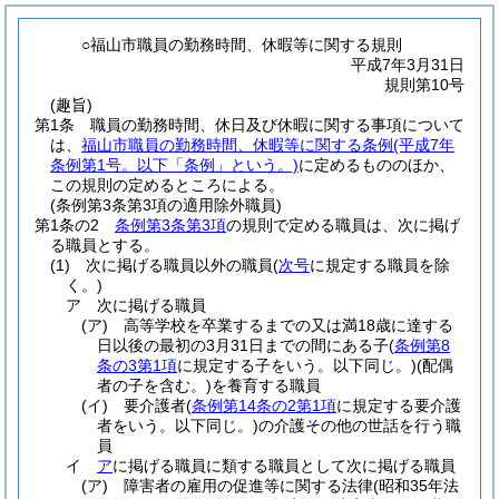
○福山市職員の勤務時間、休暇等に関する規則
平成7年3月31日
規則第10号
(趣旨)
第1条
職員の勤務時間、休日及び休暇に関する事項について
は、
福山市職員の勤務時間、休暇等に関する条例
(平成7年
条例第1号。以下「条例」という。)
に定めるもののほか、
この規則の定めるところによる。
(条例第3条第3項の適用除外職員)
第1条の2
条例第3条第3項
の規則で定める職員は、次に掲げ
る職員とする。
(1)
次に掲げる職員以外の職員
(
次号
に規定する職員を除
く。)
ア
次に掲げる職員
(ア)
高等学校を卒業するまでの又は満18歳に達する
日以後の最初の3月31日までの間にある子
(
条例第8
条の3第1項
に規定する子をいう。以下同じ。)
(配偶
者の子を含む。)
を養育する職員
(イ)
要介護者
(
条例第14条の2第1項
に規定する要介護
者をいう。以下同じ。)
の介護その他の世話を行う職
員
イ
ア
に掲げる職員に類する職員として次に掲げる職員
(ア)
障害者の雇用の促進等に関する法律
(昭和35年法