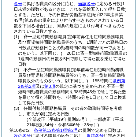
各号
に掲げる職員の区分に応じ、
当該各号
に定める日数
(1
日未満の端数があるときは、これを四捨五入して得た日数)
とする。
ただし、その日数が労働基準法
(昭和22年法律第
49号)
第39条の規定により付与すべきものとされている日
数を下回る場合には、同条の規定により付与すべきものと
されている日数とする。
(1)
斉一型短時間勤務職員
(定年前再任用短時間勤務職員
及び育児短時間勤務職員等のうち、1週間ごとの勤務日の
日数及び勤務日ごとの勤務時間の時間数が同一であるも
のをいう。以下同じ。)
20日に斉一型短時間勤務職員の
1週間の勤務日の日数を5日で除して得た数を乗じて得た
日数
(2)
不斉一型短時間勤務職員
(定年前再任用短時間勤務職
員及び育児短時間勤務職員等のうち、斉一型短時間勤務
職員以外のものをいう。以下同じ。)
155時間に
条例第
2条第2項
又は
第3項
の規定に基づき定められた不斉一型
短時間勤務職員の勤務時間を38時間45分で除して得た数
を乗じて得た時間数を、7時間45分を1日として日に換算
して得た日数
(3)
任期付短時間勤務職員 その者の勤務時間等を考慮
し、市長が別に定める日数
(全部改正〔平成19年規則55号〕、一部改正〔平成
21年規則34号・令和5年6号・38号〕)
第10条の2
条例第12条第1項第2号
の規則で定める日数は、
次の各号
に掲げる職員の区分に応じ、
当該各号
に定める日