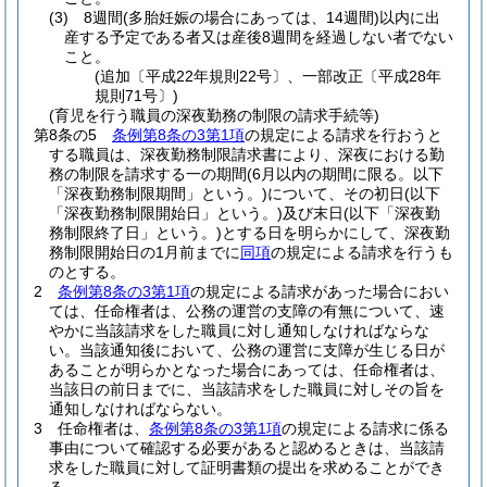
(3)
8週間
(多胎妊娠の場合にあっては、14週間)
以内に出
産する予定である者又は産後8週間を経過しない者でない
こと。
(追加〔平成22年規則22号〕、一部改正〔平成28年
規則71号〕)
(育児を行う職員の深夜勤務の制限の請求手続等)
第8条の5
条例第8条の3第1項
の規定による請求を行おうと
する職員は、深夜勤務制限請求書により、深夜における勤
務の制限を請求する一の期間
(6月以内の期間に限る。以下
「深夜勤務制限期間」という。)
について、その初日
(以下
「深夜勤務制限開始日」という。)
及び末日
(以下「深夜勤
務制限終了日」という。)
とする日を明らかにして、深夜勤
務制限開始日の1月前までに
同項
の規定による請求を行うも
のとする。
2
条例第8条の3第1項
の規定による請求があった場合におい
ては、任命権者は、公務の運営の支障の有無について、速
やかに当該請求をした職員に対し通知しなければならな
い。
当該通知後において、公務の運営に支障が生じる日が
あることが明らかとなった場合にあっては、任命権者は、
当該日の前日までに、当該請求をした職員に対しその旨を
通知しなければならない。
3
任命権者は、
条例第8条の3第1項
の規定による請求に係る
事由について確認する必要があると認めるときは、当該請
求をした職員に対して証明書類の提出を求めることができ