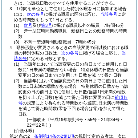
きは、当該残日数のすべてを使用することができる。
3
1時間を単位として使用した特別休暇を日に換算する場合
には、
次の各号
に掲げる職員の区分に応じ、
当該各号
に定
める時間数をもって1日とする。
(1)
次号
及び
第3号
に掲げる職員以外の職員 7時間45分
(2)
斉一型短時間勤務職員 勤務日ごとの勤務時間の時間
数
(3)
不斉一型短時間勤務職員 7時間45分
4
勤務形態が変更されるときの当該変更の日以後における職
員の特別休暇の日数は、
次の各号
に掲げる場合に応じ、
当
該各号
に定める日数とする。
(1)
当該年において当該変更の日の前日までに使用した日
数に1日未満の端数がない場合 特別休暇の日数から当該
変更の日の前日までに使用した日数を減じて得た日数
(2)
当該年において当該変更の日の前日までに使用した日
数に1日未満の端数がある場合 特別休暇の日数から当該
変更の日の前日までに使用した日数
(当該1日未満の端数
を切り上げた日数)
を減じて得た日数に変更の日に
前項各
号
の規定により得られる時間数から当該1日未満の時間数
を減じて得た時間数
(零を下回る場合は零)
を加えて得た
日数
(一部改正〔平成19年規則6号・55号・21年34号・
22年22号〕)
(介護休暇)
第14条の2
条例第14条の2第1項
の規則で定める者は、次に