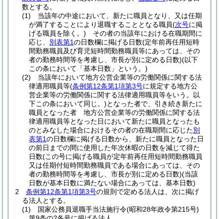
数とする。
(1)
当該年の中途において、新たに職員となり、又は任期
が満了することにより退職することとなる職員
(
次号
に掲
げる職員を除く。)
その者の当該年における在職期間に
応じ、
別表第1
の日数欄に掲げる日数
(定年前再任用短時
間勤務職員及び育児短時間勤務職員等にあっては、その
者の勤務時間等を考慮し、市長が別に定める日数)
(以下
この条において「基本日数」という。)
(2)
当該年において地方公営企業等の労働関係に関する法
律適用職員等
(
条例第12条第1項第3号
に規定する地方公
営企業等の労働関係に関する法律適用職員等をいう。以
下この条において同じ。)
となった者で、引き続き新たに
職員となった者 地方公営企業等の労働関係に関する法
律適用職員等となった日において新たに職員となったも
のとみなした場合におけるその者の在職期間に応じた
別
表第1
の日数欄に掲げる日数から、新たに職員となった日
の前日までの間に使用した年次休暇の日数を減じて得た
日数
(この号に掲げる職員が定年前再任用短時間勤務職員
又は任期付短時間勤務職員である場合にあっては、その
者の勤務時間等を考慮し、市長が別に定める日数)
(当該
日数が基本日数に満たない場合にあっては、基本日数)
2
条例第12条第1項第3号
の規則で定める法人は、次に掲げ
る法人とする。
(1)
国家公務員退職手当法施行令
(昭和28年政令第215号)
第9条の2各号に掲げる法人