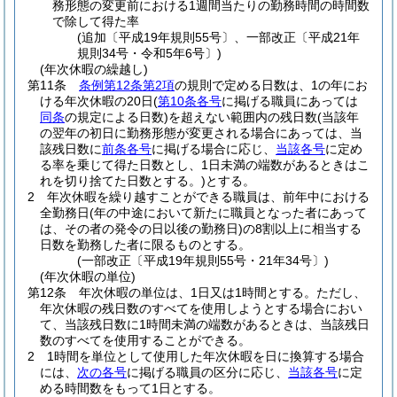
務形態の変更前における1週間当たりの勤務時間の時間数
で除して得た率
(追加〔平成19年規則55号〕、一部改正〔平成21年
規則34号・令和5年6号〕)
(年次休暇の繰越し)
第11条
条例第12条第2項
の規則で定める日数は、1の年にお
ける年次休暇の20日
(
第10条各号
に掲げる職員にあっては
同条
の規定による日数)
を超えない範囲内の残日数
(当該年
の翌年の初日に勤務形態が変更される場合にあっては、当
該残日数に
前条各号
に掲げる場合に応じ、
当該各号
に定め
る率を乗じて得た日数とし、1日未満の端数があるときはこ
れを切り捨てた日数とする。)
とする。
2
年次休暇を繰り越すことができる職員は、前年中における
全勤務日
(年の中途において新たに職員となった者にあって
は、その者の発令の日以後の勤務日)
の8割以上に相当する
日数を勤務した者に限るものとする。
(一部改正〔平成19年規則55号・21年34号〕)
(年次休暇の単位)
第12条
年次休暇の単位は、1日又は1時間とする。
ただし、
年次休暇の残日数のすべてを使用しようとする場合におい
て、当該残日数に1時間未満の端数があるときは、当該残日
数のすべてを使用することができる。
2
1時間を単位として使用した年次休暇を日に換算する場合
には、
次の各号
に掲げる職員の区分に応じ、
当該各号
に定
める時間数をもって1日とする。