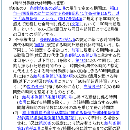
(時間外勤務代休時間の指定)
第8条の3
条例第8条の2第1項
の規則で定める期間は、
福山
市一般職員の給与に関する条例
(昭和41年条例第115号。以
下「給与条例」という。)
第17条第4項
に規定する60時間を
超えて勤務した全時間に係る月
(
次項
において「60時間超過
月」という。)
の末日の翌日から同日を起算日とする2月後
の日までの期間とする。
2
任命権者は、
条例第8条の2第1項
の規定に基づき時間外勤
務代休時間
(
同項
に規定する時間外勤務代休時間をいう。以
下同じ。)
を指定する場合には、
前項
に規定する期間内にあ
る勤務日等
(休日及び代休日
(
条例第10条第1項
に規定する代
休日をいう。以下同じ。)
を除く。
第4項
において同じ。)
に
割り振られた勤務時間のうち、時間外勤務代休時間の指定
に代えようとする時間外勤務手当の支給に係る60時間超過
月における
給与条例第17条第4項
の規定の適用を受ける時
間
(以下この項及び
第6項
において「60時間超過時間」とい
う。)
の
次の各号
に掲げる区分に応じ、
当該各号
に定める時
間数の時間を指定するものとする。
(1)
給与条例第17条第1項第1号
に掲げる勤務に係る時間
(
次号
に掲げる時間を除く。)
当該時間に該当する60時
間超過時間の時間数に100分の25を乗じて得た時間数
(2)
福山市職員の育児休業等に関する条例
(平成4年条例第
3号)
第15条
(
同条例第19条第2項
において準用する場合を
含む。)
又は
第20条
の規定により読み替えられた
給与条例
第17条第2項
に規定する7時間45分に達するまでの間の勤