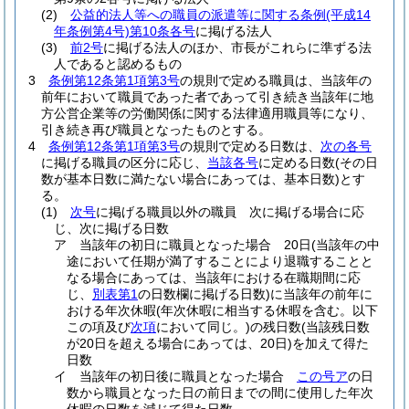
(2)
公益的法人等への職員の派遣等に関する条例
(平成14
年条例第4号)
第10条各号
に掲げる法人
(3)
前2号
に掲げる法人のほか、市長がこれらに準ずる法
人であると認めるもの
3
条例第12条第1項第3号
の規則で定める職員は、当該年の
前年において職員であった者であって引き続き当該年に地
方公営企業等の労働関係に関する法律適用職員等になり、
引き続き再び職員となったものとする。
4
条例第12条第1項第3号
の規則で定める日数は、
次の各号
に掲げる職員の区分に応じ、
当該各号
に定める日数
(その日
数が基本日数に満たない場合にあっては、基本日数)
とす
る。
(1)
次号
に掲げる職員以外の職員 次に掲げる場合に応
じ、次に掲げる日数
ア
当該年の初日に職員となった場合 20日
(当該年の中
途において任期が満了することにより退職することと
なる場合にあっては、当該年における在職期間に応
じ、
別表第1
の日数欄に掲げる日数)
に当該年の前年に
おける年次休暇
(年次休暇に相当する休暇を含む。以下
この項及び
次項
において同じ。)
の残日数
(当該残日数
が20日を超える場合にあっては、20日)
を加えて得た
日数
イ
当該年の初日後に職員となった場合
この号ア
の日
数から職員となった日の前日までの間に使用した年次