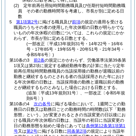
休暇の日数を減じて得た日数
(2)
定年前再任用短時間勤務職員及び任期付短時間勤務職
員 その者の勤務時間等を考慮し、市長が別に定める日
数
5
第1項第2号
に掲げる職員及び
前項
の規定の適用を受ける
職員のうちその者の使用した年次休暇の日数が明らかでな
いものの年次休暇の日数については、これらの規定にかか
わらず、市長が別に定める日数とする。
(一部改正〔平成13年規則31号・14年22号・16年6
号・17年85号・19年55号・20年51号・21年34号・
令和5年6号〕)
第10条の3
前2条
の規定にかかわらず、労働基準法第39条第
1項又は第2項に規定する継続勤務年数の計算に当たり定年
前再任用短時間勤務職員の当該採用後の勤務が退職以前の
勤務と継続するものとされる者の当該採用された年におけ
る年次休暇の日数は、当該採用後の勤務と退職以前の勤務
とが継続するものとみなした場合における日数とする。
(追加〔平成13年規則31号〕、一部改正〔令和5年規
則6号〕)
第10条の4
次の各号
に掲げる場合において、1週間ごとの勤
務日の日数又は勤務日ごとの勤務時間の時間数
(以下「勤務
形態」という。)
が変更されるときの当該変更の日以後にお
ける職員の年次休暇の日数は、当該年の初日に当該変更の
日の勤務形態を始めた場合にあっては
条例第12条第1項第1
号
又は
第2号
に掲げる日数に
同条第2項
の規定により当該年