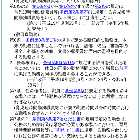
(育児短時間勤務職員等についての適用除外)
第5条の2
第1条の3
から
第1条の7
まで及び
第2条
の規定は、
育児短時間勤務職員等
(
条例第2条第2項
に規定する育児短時
間勤務職員等をいう。以下同じ。)
には適用しない。
(追加〔平成19年規則55号〕、一部改正〔令和5年規
則38号〕)
(宿日直勤務)
第6条
条例第8条第1項
の規則で定める断続的な勤務は、本
来の勤務に従事しないで行う庁舎、設備、備品、書類等の
保全、外部との連絡、文書の収受及び庁内の監視を目的と
する勤務とする。
2
任命権者は、
条例第8条第1項
に規定する許可を受けた場
合においては、休日の正規の勤務時間において職員に
前項
に掲げる勤務と同様の勤務を命ずることができる。
(一部改正〔平成19年規則6号・26年24号・令和5年
38号〕)
第7条
任命権者は、職員に
条例第8条
に規定する勤務を命ず
る場合には、当該勤務が過度にならないように留意しなけ
ればならない。
(育児短時間勤務職員等に正規の勤務時間以外の時間におけ
る勤務を命ずることができる場合)
第7条の2
条例第8条第2項ただし書
の規則で定める場合は、
公務のため臨時又は緊急の必要がある場合において、育児
短時間勤務職員等に
同項ただし書
に規定する勤務を命じな
ければ公務の運営に著しい支障が生ずると認められるとき