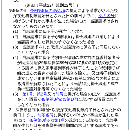
る。
(追加〔平成22年規則22号〕)
第8条の6
条例第8条の3第1項
の規定による請求がされた後
深夜勤務制限開始日とされた日の前日までに、
次の各号
に
掲げるいずれかの事由が生じた場合には、当該請求はされ
なかったものとみなす。
(1)
当該請求に係る子が死亡した場合
(2)
当該請求に係る子が離縁又は養子縁組の取消しにより
当該請求をした職員の子でなくなった場合
(3)
当該請求をした職員が当該請求に係る子と同居しない
こととなった場合
(4)
当該請求に係る特別養子縁組の成立前の監護対象者等
が民法
(明治29年法律第89号)
第817条の2第1項の規定に
よる請求に係る家事審判事件が終了したこと
(特別養子縁
組の成立の審判が確定した場合を除く。)
又は養子縁組が
成立しないまま児童福祉法第27条第1項第3号の規定によ
る措置が解除されたことにより当該特別養子縁組の成立
前の監護対象者等でなくなった場合
(5)
第1号
、
第2号
又は
前号
に掲げる場合のほか、当該請求
をした職員が
条例第8条の3第1項
に規定する職員に該当
しなくなった場合
2
深夜勤務制限開始日以後深夜勤務制限終了日とされた日の
前日までに、
前項各号
に掲げるいずれかの事由が生じた場
合には、
条例第8条の3第1項
の規定による請求は、当該事
由が生じた日を深夜勤務制限期間の末日とする請求であっ