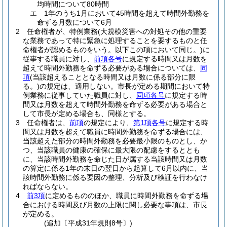
均時間について80時間
エ
1年のうち1月において45時間を超えて時間外勤務を
命ずる月数について6月
2
任命権者が、特例業務
(大規模災害への対処その他の重要
な業務であって特に緊急に処理することを要するものと任
命権者が認めるものをいう。以下この項において同じ。)
に
従事する職員に対し、
前項各号
に規定する時間又は月数を
超えて時間外勤務を命ずる必要がある場合については、
同
項
(当該超えることとなる時間又は月数に係る部分に限
る。)
の規定は、適用しない。
市長が定める期間において特
例業務に従事していた職員に対し、
同項各号
に規定する時
間又は月数を超えて時間外勤務を命ずる必要がある場合と
して市長が定める場合も、同様とする。
3
任命権者は、
前項
の規定により、
第1項各号
に規定する時
間又は月数を超えて職員に時間外勤務を命ずる場合には、
当該超えた部分の時間外勤務を必要最小限のものとし、か
つ、当該職員の健康の確保に最大限の配慮をするととも
に、当該時間外勤務を命じた日が属する当該時間又は月数
の算定に係る1年の末日の翌日から起算して6月以内に、当
該時間外勤務に係る要因の整理、分析及び検証を行わなけ
ればならない。
4
前3項
に定めるもののほか、職員に時間外勤務を命ずる場
合における時間及び月数の上限に関し必要な事項は、市長
が定める。
(追加〔平成31年規則8号〕)