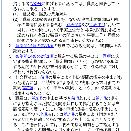
掲げる者
(
第2号
に掲げる者にあっては、職員と同居してい
るものに限る。)
とする。
(1)
祖父母、孫及び兄弟姉妹
(2)
職員又は配偶者
(届出をしないが事実上婚姻関係と同
様の事情にある者を含む。
別表第3
及び
別表第4
において
同じ。)
との間において事実上父母と同様の関係にあると
認められる者及び職員との間において事実上子と同様の
関係にあると認められる者で市長が定めるもの
2
条例第14条の2第1項
の規則で定める期間は、2週間以上の
期間とする。
3
条例第14条の2第1項
に規定する職員の申出は、
同項
に規
定する指定期間
(以下「指定期間」という。)
の指定を希望
する期間の初日及び末日を明らかにして、任命権者に対し
行わなければならない。
4
任命権者は、
前項
の規定による指定期間の指定の申出があ
った場合には、当該申出による期間の初日から末日までの
期間
(
第7項
において「申出の期間」という。)
の指定期間を
指定するものとする。
5
職員は、
第3項
の申出に基づき
前項
若しくは
第7項
の規定
により指定された指定期間を延長して指定すること又は当
該指定期間若しくはこの項の申出
(短縮の指定の申出に限
る。)
に基づき
次項
若しくは
第7項
の規定により指定された
指定期間を短縮して指定することを申し出ることができ
る。
この場合においては、改めて指定期間として指定する
ことを希望する期間の末日を明らかにして、任命権者に対