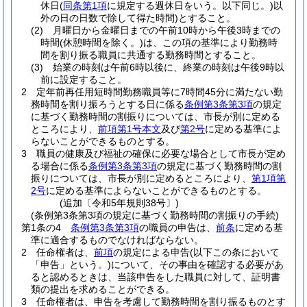
休日
(
同条第1項
に規定する週休日をいう。以下同じ。)
以
外の日の日数で除して得た時間)
とすること。
(2)
月曜日から金曜日までの午前10時から午後3時までの
時間
(休憩時間を除く。)
は、この項の基準により勤務時
間を割り振る職員に共通する勤務時間とすること。
(3)
始業の時刻は午前6時以後に、終業の時刻は午後9時以
前に設定すること。
2
定年前再任用短時間勤務職員等に7時間45分に満たない勤
務時間を割り振ろうとする日に係る
条例第3条第3項
の規定
に基づく勤務時間の割振りについては、市長が別に定める
ところにより、
前項第1号本文
及び
第2号
に定める基準によ
らないことができるものとする。
3
職員の健康及び福祉の確保に必要な場合として市長が定め
る場合に係る
条例第3条第3項
の規定に基づく勤務時間の割
振りについては、市長が別に定めるところにより、
第1項第
2号
に定める基準によらないことができるものとする。
(追加〔令和5年規則38号〕)
(条例第3条第3項の規定に基づく勤務時間の割振りの手続)
第1条の4
条例第3条第3項
の職員の申告は、
前条
に定める基
準に適合するものでなければならない。
2
任命権者は、
前項
の規定による申告
(以下この条において
「申告」という。)
について、その事由を確認する必要があ
ると認めるときは、当該申告をした職員に対して、証明書
類の提出を求めることができる。
3
任命権者は、申告を考慮して勤務時間を割り振るものとす