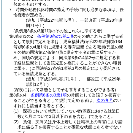
努めるものとする。
7
時間外勤務代休時間の指定の手続に関し必要な事項は、任
命権者が定める。
(追加〔平成22年規則5号〕、一部改正〔平成28年規
則71号〕)
(条例第8条の3第1項のその他これらに準ずる者)
第8条の3の2
条例第8条の3第1項
のその他これらに準ずる者
として規則で定める者は、児童福祉法
(昭和22年法律第164
号)
第6条の4第1号に規定する養育里親である職員
(児童の親
その他の同法第27条第4項に規定する者の意に反するた
め、同項の規定により、同法第6条の4第2号に規定する養
子縁組里親として当該児童を委託することができない職員
に限る。)
に同法第27条第1項第3号の規定により委託され
ている当該児童とする。
(追加〔平成28年規則71号〕、一部改正〔平成29年
規則12号〕)
(深夜において常態として子を養育することができる者)
第8条の4
条例第8条の3第1項
の常態として当該子を養育す
ることができる者として規則で定める者は、
次の各号
のい
ずれにも該当する者とする。
(1)
深夜において就業していない者
(深夜における就業日
数が1月について3日以下の者を含む。)
であること。
(2)
負傷、疾病又は身体上若しくは精神上の障害により請
求に係る子を養育することが困難な状態にある者でない
こと。