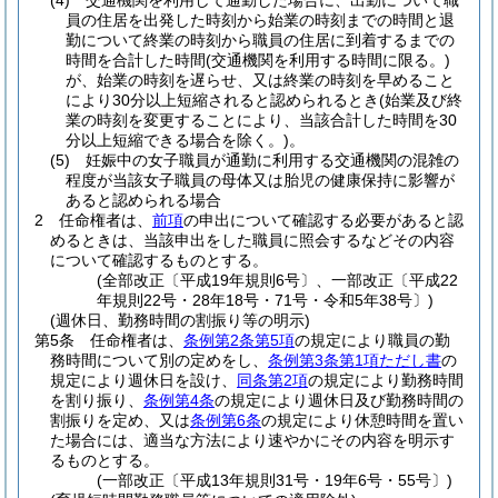
(4)
交通機関を利用して通勤した場合に、出勤について職
員の住居を出発した時刻から始業の時刻までの時間と退
勤について終業の時刻から職員の住居に到着するまでの
時間を合計した時間
(交通機関を利用する時間に限る。)
が、始業の時刻を遅らせ、又は終業の時刻を早めること
により30分以上短縮されると認められるとき
(始業及び終
業の時刻を変更することにより、当該合計した時間を30
分以上短縮できる場合を除く。)
。
(5)
妊娠中の女子職員が通勤に利用する交通機関の混雑の
程度が当該女子職員の母体又は胎児の健康保持に影響が
あると認められる場合
2
任命権者は、
前項
の申出について確認する必要があると認
めるときは、当該申出をした職員に照会するなどその内容
について確認するものとする。
(全部改正〔平成19年規則6号〕、一部改正〔平成22
年規則22号・28年18号・71号・令和5年38号〕)
(週休日、勤務時間の割振り等の明示)
第5条
任命権者は、
条例第2条第5項
の規定により職員の勤
務時間について別の定めをし、
条例第3条第1項ただし書
の
規定により週休日を設け、
同条第2項
の規定により勤務時間
を割り振り、
条例第4条
の規定により週休日及び勤務時間の
割振りを定め、又は
条例第6条
の規定により休憩時間を置い
た場合には、適当な方法により速やかにその内容を明示す
るものとする。
(一部改正〔平成13年規則31号・19年6号・55号〕)