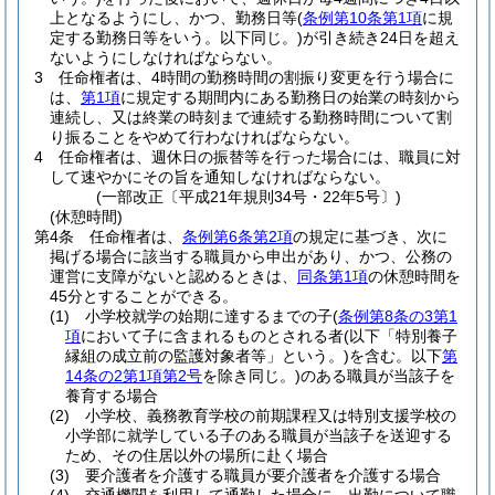
上となるようにし、かつ、勤務日等
(
条例第10条第1項
に規
定する勤務日等をいう。以下同じ。)
が引き続き24日を超え
ないようにしなければならない。
3
任命権者は、4時間の勤務時間の割振り変更を行う場合に
は、
第1項
に規定する期間内にある勤務日の始業の時刻から
連続し、又は終業の時刻まで連続する勤務時間について割
り振ることをやめて行わなければならない。
4
任命権者は、週休日の振替等を行った場合には、職員に対
して速やかにその旨を通知しなければならない。
(一部改正〔平成21年規則34号・22年5号〕)
(休憩時間)
第4条
任命権者は、
条例第6条第2項
の規定に基づき、次に
掲げる場合に該当する職員から申出があり、かつ、公務の
運営に支障がないと認めるときは、
同条第1項
の休憩時間を
45分とすることができる。
(1)
小学校就学の始期に達するまでの子
(
条例第8条の3第1
項
において子に含まれるものとされる者
(以下「特別養子
縁組の成立前の監護対象者等」という。)
を含む。以下
第
14条の2第1項第2号
を除き同じ。)
のある職員が当該子を
養育する場合
(2)
小学校、義務教育学校の前期課程又は特別支援学校の
小学部に就学している子のある職員が当該子を送迎する
ため、その住居以外の場所に赴く場合
(3)
要介護者を介護する職員が要介護者を介護する場合