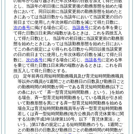
の前年から繰り越された年次休暇の日数を加えて得た日数
とし、当該年の初日後に当該変更後の勤務形態を始めた場
合において、同日以前に当該変更前の勤務形態を始めたと
きにあっては当該日数から当該年において当該変更の日の
前日までに使用した年次休暇の日数を減じて得た日数に、
次の各号
に掲げる場合に応じ、
当該各号
に定める率を乗じ
て得た日数
(1日未満の端数があるときは、これを四捨五入
して得た日数)
とし、当該年の初日後に当該変更前の勤務形
態を始めたときにあっては当該勤務形態を始めた日におい
てこの条の規定により得られる日数から同日以後当該変更
の日の前日までに使用した年次休暇の日数を減じて得た日
数に、
次の各号
に掲げる場合に応じ、
当該各号
に定める率
を乗じて得た日数
(1日未満の端数があるときは、これを四
捨五入して得た日数)
とする。
(1)
定年前再任用短時間勤務職員及び育児短時間勤務職員
等以外の職員が1週間ごとの勤務日の日数及び勤務日ごと
の勤務時間の時間数が同一である育児短時間勤務
(以下こ
の条において「斉一型育児短時間勤務」という。)
を始め
る場合、斉一型育児短時間勤務をしている職員が引き続
いて勤務形態を異にする斉一型育児短時間勤務を始める
場合又は育児短時間勤務職員等が斉一型育児短時間勤務
若しくは斉一型短時間勤務
(地方公務員の育児休業等に関
する法律
(平成3年法律第110号。以下「育児休業法」と
いう。)
第17条の規定による短時間勤務のうち、1週間ご
との勤務日の日数及び勤務日ごとの勤務時間の時間数が