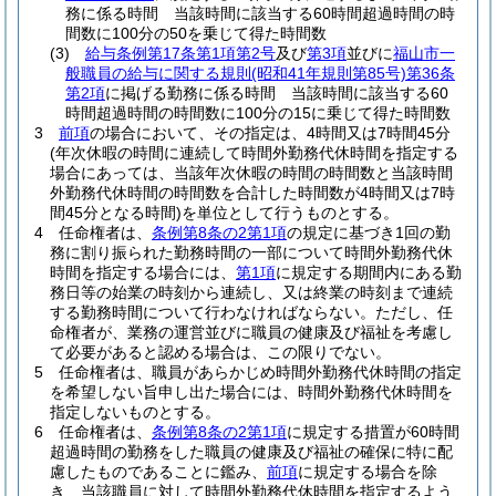
務に係る時間 当該時間に該当する60時間超過時間の時
間数に100分の50を乗じて得た時間数
(3)
給与条例第17条第1項第2号
及び
第3項
並びに
福山市一
般職員の給与に関する規則
(昭和41年規則第85号)
第36条
第2項
に掲げる勤務に係る時間 当該時間に該当する60
時間超過時間の時間数に100分の15に乗じて得た時間数
3
前項
の場合において、その指定は、4時間又は7時間45分
(年次休暇の時間に連続して時間外勤務代休時間を指定する
場合にあっては、当該年次休暇の時間の時間数と当該時間
外勤務代休時間の時間数を合計した時間数が4時間又は7時
間45分となる時間)
を単位として行うものとする。
4
任命権者は、
条例第8条の2第1項
の規定に基づき1回の勤
務に割り振られた勤務時間の一部について時間外勤務代休
時間を指定する場合には、
第1項
に規定する期間内にある勤
務日等の始業の時刻から連続し、又は終業の時刻まで連続
する勤務時間について行わなければならない。
ただし、任
命権者が、業務の運営並びに職員の健康及び福祉を考慮し
て必要があると認める場合は、この限りでない。
5
任命権者は、職員があらかじめ時間外勤務代休時間の指定
を希望しない旨申し出た場合には、時間外勤務代休時間を
指定しないものとする。
6
任命権者は、
条例第8条の2第1項
に規定する措置が60時間
超過時間の勤務をした職員の健康及び福祉の確保に特に配
慮したものであることに鑑み、
前項
に規定する場合を除
き、当該職員に対して時間外勤務代休時間を指定するよう