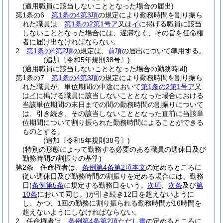
(適用職員に該当しないこととなった場合の届出)
第1条の6
第1条の4第3項
の規定により勤務時間を割り振ら
れた職員は、
第1条の2第1号ア
又は
イ
に掲げる職員に該当
しないこととなった場合には、遅滞なく、その旨を任命権
者に届け出なければならない。
2
第1条の4第2項
の規定は、
前項
の届出について準用する。
(追加〔令和5年規則38号〕)
(適用職員に該当しないこととなった場合の勤務時間)
第1条の7
第1条の4第3項
の規定により勤務時間を割り振ら
れた職員が、単位期間の中途において
第1条の2第1号ア
又
は
イ
に掲げる職員に該当しないこととなった場合における
当該単位期間の末日までの間の勤務時間の割振りについて
は、引き続き、その該当しないこととなった直前に当該単
位期間について割り振られた勤務時間によることができる
ものとする。
(追加〔令和5年規則38号〕)
(特別の形態によって勤務する必要のある職員の週休日及び
勤務時間の割振りの基準)
第2条
任命権者は、
条例第4条第2項本文
の定めるところに
従い週休日及び勤務時間の割振りを定める場合には、勤務
日
(
条例第5条
に規定する勤務日をいう。
次項
、
次条
及び
第
10条
において同じ。)
が引き続き12日を超えないように
し、かつ、1回の勤務に割り振られる勤務時間が16時間を
超えないようにしなければならない。
2
任命権者は、
条例第4条第2項ただし書
の定めるところに