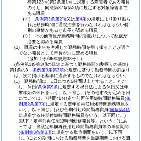
律第123号)
第2条第1号に規定する障害者である職員
のうち、同法第37条第2項に規定する対象障害者で
ある職員
(イ)
条例第3条第2項
又は
第4条
の規定により割り振ら
れた勤務時間に通院治療を行わなければならない特
別の事情があると市長が認める職員
(ウ)
その他市長が勤務時間の割振りについて配慮が
必要と認める職員
(2)
職員の申告を考慮して勤務時間を割り振ることが適当
でない職員として市長が別に定める職員
(追加〔令和5年規則38号〕)
(条例第3条第3項の規定に基づく勤務時間の割振りの基準)
第1条の3
条例第3条第3項
の規定に基づく勤務時間の割振り
は、次に掲げる基準に適合するものでなければならない。
(1)
勤務時間は、1日につき5時間以上とすること。
ただ
し、休日
(
条例第9条
に規定する祝日法による休日又は年
末年始の休日をいう。以下同じ。)
その他市長が定める日
については、7時間45分
(定年前再任用短時間勤務職員
(
条
例第2条第3項
に規定する定年前再任用短時間勤務職員を
いう。以下同じ。)
及び任期付短時間勤務職員
(
同条第4項
に規定する任期付短時間勤務職員をいう。以下同じ。)
(以下「定年前再任用短時間勤務職員等」という。)
にあ
っては、当該定年前再任用短時間勤務職員等の単位期間
(
条例第3条第3項
に規定する単位期間をいう。以下同
じ。)
ごとの期間における勤務時間を当該期間における週