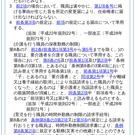
たものとみなす。
3
前2項
の場合において、職員は速やかに、
第1項各号
に掲
げる事由が生じた旨を所定の変更届により、任命権者に届
け出なければならない。
4
前条第3項
の規定は、
前項
の規定による届出について準用
する。
(追加〔平成22年規則22号〕、一部改正〔平成28年
規則71号〕)
(介護を行う職員の深夜勤務の制限)
第8条の7
前2条
(
前条第1項第3号
から
第5号
までを除く。)
の
規定は、要介護者を介護する職員について準用する。
この
場合において、
第8条の5
及び
前条第1項
及び
第2項
中「条例
第8条の3第1項」とあるのは「条例第8条の3第4項において
読み替えて準用する同条第1項」と、
前条第1項第1号
中
「子」とあるのは「要介護者」と、
同項第2号
中「子が離縁
又は養子縁組の取消しにより当該請求をした職員の子でな
くなった」とあるのは「要介護者と当該請求をした職員と
の親族関係が消滅した」と、
同条第2項
中「前項各号」とあ
るのは「前項第1号又は第2号」と読み替えるものとする。
(追加〔平成22年規則22号〕、一部改正〔平成28年
規則71号〕)
(育児を行う職員の時間外勤務の制限の請求手続等)
第8条の8
条例第8条の3第2項
又は
第3項
の規定による請求を
行おうとする職員は、時間外勤務制限請求書により、
条例
第8条第2項
に規定する勤務
(災害その他避けることのできな