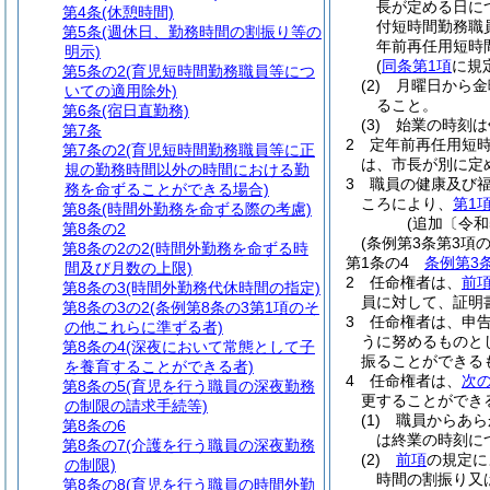
長が定める日につ
第4条
(休憩時間)
付短時間勤務職
第5条
(週休日、勤務時間の割振り等の
年前再任用短時
明示)
(
同条第1項
に規
第5条の2
(育児短時間勤務職員等につ
(2)
月曜日から金
いての適用除外)
ること。
第6条
(宿日直勤務)
(3)
始業の時刻は
第7条
2
定年前再任用短時
第7条の2
(育児短時間勤務職員等に正
は、市長が別に定
規の勤務時間以外の時間における勤
3
職員の健康及び
務を命ずることができる場合)
ころにより、
第1
第8条
(時間外勤務を命ずる際の考慮)
(追加〔令和
第8条の2
(条例第3条第3項
第8条の2の2
(時間外勤務を命ずる時
第1条の4
条例第3
間及び月数の上限)
2
任命権者は、
前
第8条の3
(時間外勤務代休時間の指定)
員に対して、証明
第8条の3の2
(条例第8条の3第1項のそ
3
任命権者は、申
の他これらに準ずる者)
うに努めるものと
第8条の4
(深夜において常態として子
振ることができる
を養育することができる者)
4
任命権者は、
次
第8条の5
(育児を行う職員の深夜勤務
更することができ
の制限の請求手続等)
(1)
職員からあら
第8条の6
は終業の時刻に
第8条の7
(介護を行う職員の深夜勤務
(2)
前項
の規定に
の制限)
時間の割振り又
第8条の8
(育児を行う職員の時間外勤