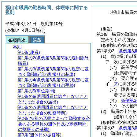
福山市職員の勤務時間、休暇等に関する
規則
○福山市職員
平成7年3月31日 規則第10号
(趣旨)
(令和8年4月1日施行)
第1条
職員の勤務
定めるもののほか
条項目次
沿革
(条例第3条第3項
本則
第1条の2
条例第3
第1条
(趣旨)
(1)
次に掲げる職
第1条の2
(条例第3条第3項の適用除外
ア
次に掲げる
職員)
(ア)
高等学
第1条の3
(条例第3条第3項の規定に基
(配偶者の子
づく勤務時間の割振りの基準)
(イ)
要介護
第1条の4
(条例第3条第3項の規定に基
イ
ア
に掲げる
づく勤務時間の割振りの手続)
(ア)
障害者
第1条の5
(単位期間)
者である職
第1条の6
(適用職員に該当しないこと
(イ)
条例第3
となった場合の届出)
(ウ)
その他
第1条の7
(適用職員に該当しないこと
(2)
職員の申告を
となった場合の勤務時間)
(追加〔令和
第2条
(特別の形態によって勤務する必
(条例第3条第3項
要のある職員の週休日及び勤務時間
第1条の3
条例第3
の割振りの基準)
(1)
勤務時間は、
第3条
(週休日の振替等)