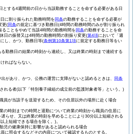
日とする4週間前の日から当該勤務することを命ずる必要がある日
務日に割り振られた勤務時間を
同条
の勤務することを命ずる必要が
変更
(
同条
の規定に基づき勤務日
(4時間の勤務時間のみが割り振られ
振ることをやめて当該4時間の勤務時間を
同条
の勤務することを命
休日の振替又は4時間の勤務時間の割振り変更
(
第4項
において「週
うにし、かつ、勤務日等
(
条例第10条第1項
に規定する勤務日等をい
ある勤務日の始業の時刻から連続し、又は終業の時刻まで連続する
なければならない。
申出があり、かつ、公務の運営に支障がないと認めるときは、
同条
される者
(以下「特別養子縁組の成立前の監護対象者等」という。)
職員が当該子を送迎するため、その住居以外の場所に赴く場合
業の時刻までの時間と退勤について終業の時刻から職員の住居に
を遅らせ、又は終業の時刻を早めることにより30分以上短縮される
分以上短縮できる場合を除く。)
。
胎児の健康保持に影響があると認められる場合
職員に照会するなどその内容について確認するものとする。