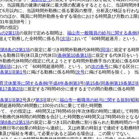
つ、当該職員の健康の確保に最大限の配慮をするとともに、当該時間外
て6月以内に、当該時間外勤務に係る要因の整理、分析及び検証を行わ
ののほか、職員に時間外勤務を命ずる場合における時間及び月数の上限
31年規則8号〕)
間の指定)
条の2第1項
の規則で定める期間は、
福山市一般職員の給与に関する条例
を超えて勤務した全時間に係る月
(
次項
において「60時間超過月」という。
第8条の2第1項
の規定に基づき時間外勤務代休時間
(
同項
に規定する時
ある勤務日等
(休日及び代休日
(
条例第10条第1項
に規定する代休日をいう
外勤務代休時間の指定に代えようとする時間外勤務手当の支給に係る60
第6項
において「60時間超過時間」という。)
の
次の各号
に掲げる区分に
条第1項第1号
に掲げる勤務に係る時間
(
次号
に掲げる時間を除く。)
当該
育児休業等に関する条例
(平成4年条例第3号)
第15条
(
同条例第19条第2項
17条第2項
に規定する7時間45分に達するまでの間の勤務に係る時間 
条第1項第2号
及び
第3項
並びに
福山市一般職員の給与に関する規則
(昭
間超過時間の時間数に100分の15に乗じて得た時間数
て、その指定は、4時間又は7時間45分
(年次休暇の時間に連続して時
外勤務代休時間の時間数を合計した時間数が4時間又は7時間45分となる
第8条の2第1項
の規定に基づき1回の勤務に割り振られた勤務時間の一
勤務日等の始業の時刻から連続し、又は終業の時刻まで連続する勤務時
康及び福祉を考慮して必要があると認める場合は、この限りでない。