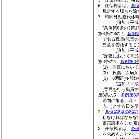
5
任命権者は、職
6
任命権者は、
条例
規定する場合を除
7
時間外勤務代休
(追加〔平成
(条例第8条の3第
第8条の3の2
条例第
である職員
(児童
児童を委託するこ
(追加〔平成
(深夜において常
第8条の4
条例第8
(1)
深夜において
(2)
負傷、疾病又
(3)
8週間
(多胎妊
(追加〔平成
(育児を行う職員
第8条の5
条例第8
期間に限る。以下
う。)
とする日を明
2
条例第8条の3第1
しなければならな
当該請求をした職
3
任命権者は、
条例
を求めることがで