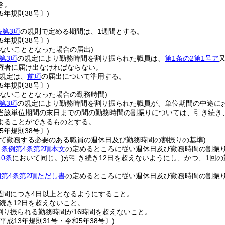
き。
5年規則38号〕)
条第3項
の規則で定める期間は、1週間とする。
5年規則38号〕)
しないこととなった場合の届出)
第3項
の規定により勤務時間を割り振られた職員は、
第1条の2第1号ア
権者に届け出なければならない。
規定は、
前項
の届出について準用する。
5年規則38号〕)
しないこととなった場合の勤務時間)
第3項
の規定により勤務時間を割り振られた職員が、単位期間の中途に
当該単位期間の末日までの間の勤務時間の割振りについては、引き続き
よることができるものとする。
5年規則38号〕)
って勤務する必要のある職員の週休日及び勤務時間の割振りの基準)
、
条例第4条第2項本文
の定めるところに従い週休日及び勤務時間の割振
10条
において同じ。)
が引き続き12日を超えないようにし、かつ、1回
第4条第2項ただし書
の定めるところに従い週休日及び勤務時間の割振
週間につき4日以上となるようにすること。
続き12日を超えないこと。
割り振られる勤務時間が16時間を超えないこと。
平成13年規則31号・令和5年38号〕)