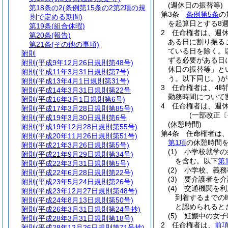
(週休日の振替等)
第18条の2
(条例第15条の2第2項の規
第3条
条例第5条
の
則で定める期間)
を起算日とする8
第19条
(組合休暇)
2
任命権者は、週
第20条
(報告)
ある日に割り振る
第21条
(その他の事項)
ている日を除く。
附則
ずる必要がある日
附則
(平成9年12月26日規則第48号)
休日の振替等」と
附則
(平成11年3月31日規則第7号)
う。以下同じ。)
が
附則
(平成13年4月1日規則第31号)
3
任命権者は、4
附則
(平成14年3月31日規則第22号
勤務時間について
附則
(平成16年3月1日規則第6号)
4
任命権者は、週
附則
(平成17年3月28日規則第85号)
(一部改正〔
附則
(平成19年3月30日規則第6号
(休憩時間)
附則
(平成19年12月28日規則第55号)
第4条
任命権者は
附則
(平成20年11月26日規則第51号)
第1項
の休憩時間を
附則
(平成21年3月26日規則第5号)
(1)
小学校就学の
附則
(平成21年9月29日規則第34号)
を含む。以下
第
附則
(平成22年3月31日規則第5号)
(2)
小学校、義務
附則
(平成22年6月28日規則第22号)
(3)
要介護者を介
附則
(平成23年5月24日規則第26号)
(4)
交通機関を利
附則
(平成23年12月27日規則第48号)
到着するまでの
附則
(平成24年8月13日規則第50号)
と認められると
附則
(平成26年3月31日規則第24号抄)
(5)
妊娠中の女子
附則
(平成28年3月31日規則第18号)
2
任命権者は、
前
附則
(平成28年12月26日規則第71号抄)