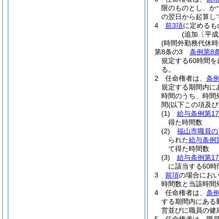
限のものとし、か
の翌日から起算し
4
前3項
に定めるも
(追加〔平成
(時間外勤務代休時
第8条の3
条例第8
規定する60時間
る。
2
任命権者は、
条例
規定する期間内に
時間のうち、時間
間
(以下この項及び
(1)
給与条例第17
得た時間数
(2)
福山市職員の
られた
給与条例第
て得た時間数
(3)
給与条例第17
に該当する60時
3
前項
の場合におい
時間数と当該時間
4
任命権者は、
条例
する期間内にある
営並びに職員の健