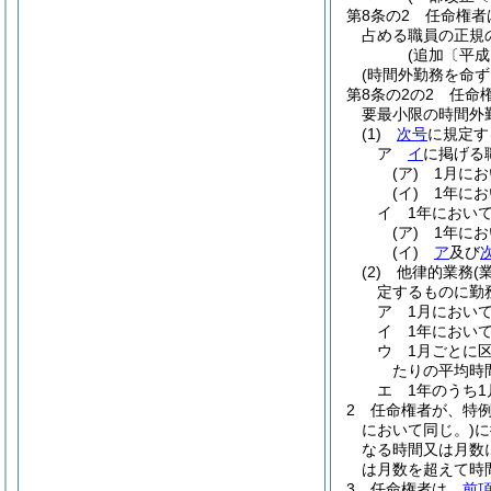
第8条の2
任命権者
占める職員の正規
(追加〔平成
(時間外勤務を命ず
第8条の2の2
任命
要最小限の時間外
(1)
次号
に規定す
ア
イ
に掲げる
(ア)
1月に
(イ)
1年に
イ
1年におい
(ア)
1年に
(イ)
ア
及び
(2)
他律的業務
(
定するものに勤
ア
1月におい
イ
1年におい
ウ
1月ごとに
たりの平均時
エ
1年のうち
2
任命権者が、特
において同じ。)
に
なる時間又は月数
は月数を超えて時
3
任命権者は、
前