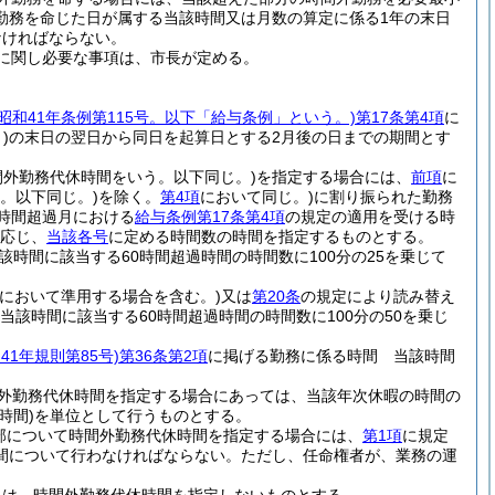
勤務を命じた日が属する当該時間又は月数の算定に係る1年の末日
なければならない。
に関し必要な事項は、市長が定める。
(昭和41年条例第115号。以下「給与条例」という。)
第17条第4項
に
)
の末日の翌日から同日を起算日とする2月後の日までの期間とす
間外勤務代休時間をいう。以下同じ。)
を指定する場合には、
前項
に
。以下同じ。)
を除く。
第4項
において同じ。)
に割り振られた勤務
時間超過月における
給与条例第17条第4項
の規定の適用を受ける時
応じ、
当該各号
に定める時間数の時間を指定するものとする。
時間に該当する60時間超過時間の時間数に100分の25を乗じて
において準用する場合を含む。)
又は
第20条
の規定により読み替え
当該時間に該当する60時間超過時間の時間数に100分の50を乗じ
和41年規則第85号)
第36条第2項
に掲げる勤務に係る時間 当該時間
間外勤務代休時間を指定する場合にあっては、当該年次休暇の時間の
時間)
を単位として行うものとする。
部について時間外勤務代休時間を指定する場合には、
第1項
に規定
間について行わなければならない。
ただし、任命権者が、業務の運