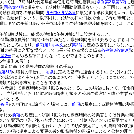
いては、7時間45分
(定年前再任用短時間勤務職員
(
条例第2条第3項
に
員
(
同条第4項
に規定する任期付短時間勤務職員をいう。以下同じ。)
(以
間勤務職員等の単位期間
(
条例第3条第3項
に規定する単位期間をいう。以
定する週休日をいう。以下同じ。)
以外の日の日数で除して得た時間)
と
曜日までの午前10時から午後3時までの時間
(休憩時間を除く。)
は、こ
午前6時以後に、終業の時刻は午後9時以前に設定すること。
間勤務職員等に7時間45分に満たない勤務時間を割り振ろうとする日に
めるところにより、
前項第1号本文
及び
第2号
に定める基準によらないこ
福祉の確保に必要な場合として市長が定める場合に係る
条例第3条第3項
項第2号
に定める基準によらないことができるものとする。
5年規則38号〕)
の規定に基づく勤務時間の割振りの手続)
条第3項
の職員の申告は、
前条
に定める基準に適合するものでなければな
項
の規定による申告
(以下この条において「申告」という。)
について、そ
書類の提出を求めることができる。
告を考慮して勤務時間を割り振るものとする。
この場合において、任命
し、当該申告どおりに勤務時間を割り振ると公務の運営に支障が生ずる
ものとする。
の各号
のいずれかに該当する場合には、
前項
の規定による勤務時間の割
る。
かじめ
前項
の規定により割り振られた勤務時間の始業若しくは終業の時
ついて変更の申告があった場合において、当該申告どおりに変更すると
より勤務時間の割振りを行い、又はこの項の規定により勤務時間の割振
はこの項の規定による変更の後の勤務時間の割振りによると公務の運営