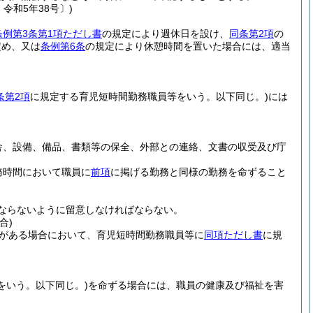
令和5年38号〕)
条例第3条第1項ただし書
の規定により週休日を設け、
同条第2項
の
定め、又は
条例第6条
の規定により休憩時間を置いた場合には、適当
条第2項
に規定する育児短時間勤務職員等をいう。以下同じ。)
には
舎、設備、備品、書類等の保全、外部との連絡、文書の収受及び庁
務時間において職員に
前項
に掲げる勤務と同様の勤務を命ずること
ならないように留意しなければならない。
合)
がある場合において、育児短時間勤務職員等に
同項ただし書
に規
をいう。以下同じ。)
を命ずる場合には、職員の健康及び福祉を害