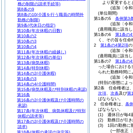
より変更すると
務の制限の請求手続等)
(追加〔令和
第8条の9
(単位期間)
第8条の10
(介護を行う職員の時間外
第1条の5
条例第3
勤務の制限)
(追加〔令和
第9条
(代休日の指定)
(適用職員に該当
第10条
(年次休暇の日数)
第1条の6
第1条の4
第10条の2
く、その旨を任命
第10条の3
2
第1条の4第2項
の
第10条の4
(追加〔令和
第11条
(年次休暇の繰越し)
(適用職員に該当
第12条
(年次休暇の単位)
第1条の7
第1条の4
第13条
(病気休暇)
った場合における
第14条
(特別休暇)
られた勤務時間に
第14条の2
(介護休暇)
(追加〔令和
第14条の3
(特別の形態によ
第14条の4
(介護時間)
第2条
任命権者は
第15条
(病気休暇及び特別休暇の承認)
次項
、
次条
及び
第
第16条
ばならない。
第16条の2
(介護休暇及び介護時間の
2
任命権者は、
条例
承認)
ばならない。
第17条
(年次休暇、病気休暇及び特別
(1)
週休日が毎4
休暇の請求等)
(2)
勤務日が引き
第17条の2
(介護休暇及び介護時間の
(3)
1回の勤務に
請求)
(一部改正〔
第18条
(休暇の承認の決定等)