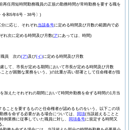
前再任用短時間勤務職員の正規の勤務時間が常時勤務を要する職を
。
・令和5年6号・38号〕)
区分に応じ、それぞれ
当該各号
に定める時間及び月数の範囲内で必
ぞれ次に定める時間及び月数
(
ア
にあっては、時間)
た職員 次の
(ア)
及び
(イ)
に定める時間及び月数
考慮して、市長が定める期間において市長が定める時間及び月数
ことが困難な業務をいう。)
の比重が高い部署として任命権者が指
間を加えたそれぞれの期間において時間外勤務を命ずる時間の1月当
することを要するものと任命権者が認めるものをいう。以下この項
勤務を命ずる必要がある場合については、
同項
(当該超えることと
特例業務に従事していた職員に対し、
同項各号
に規定する時間又
る。
外勤務を命ずる場合には、当該超えた部分の時間外勤務を必要最小