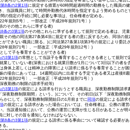
員があらかじめ時間外勤務代休時間の指定を希望しない旨申し出た場合
第8条の2第1項
に規定する措置が60時間超過時間の勤務をした職員の
き、当該職員に対して時間外勤務代休時間を指定するよう努めるものと
時間の指定の手続に関し必要な事項は、任命権者が定める。
22年規則5号〕、一部改正〔平成28年規則71号〕)
1項のその他これらに準ずる者)
8条の3第1項
のその他これらに準ずる者として規則で定める者は、児童
の親その他の同法第27条第4項に規定する者の意に反するため、同項の規
とができない職員に限る。)
に同法第27条第1項第3号の規定により委託
28年規則71号〕、一部改正〔平成29年規則12号〕)
態として子を養育することができる者)
条の3第1項
の常態として当該子を養育することができる者として規則で
就業していない者
(深夜における就業日数が1月について3日以下の者を含
は身体上若しくは精神上の障害により請求に係る子を養育することが困
娠の場合にあっては、14週間)
以内に出産する予定である者又は産後8
22年規則22号〕、一部改正〔平成28年規則71号〕)
の深夜勤務の制限の請求手続等)
条の3第1項
の規定による請求を行おうとする職員は、深夜勤務制限請求
「深夜勤務制限期間」という。)
について、その初日
(以下「深夜勤務制
らかにして、深夜勤務制限開始日の1月前までに
同項
の規定による請求
項
の規定による請求があった場合においては、任命権者は、公務の運営
い。
当該通知後において、公務の運営に支障が生じる日があることが明
員に対しその旨を通知しなければならない。
第8条の3第1項
の規定による請求に係る事由について確認する必要があ
きる。