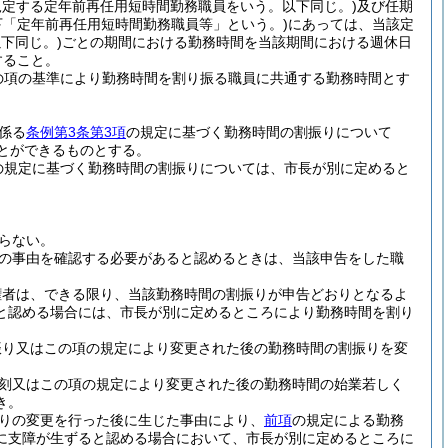
規定する定年前再任用短時間勤務職員をいう。以下同じ。)
及び任期
下「定年前再任用短時間勤務職員等」という。)
にあっては、当該定
下同じ。)
ごとの期間における勤務時間を当該期間における週休日
すること。
の項の基準により勤務時間を割り振る職員に共通する勤務時間とす
係る
条例第3条第3項
の規定に基づく勤務時間の割振りについて
とができるものとする。
の規定に基づく勤務時間の割振りについては、市長が別に定めると
らない。
の事由を確認する必要があると認めるときは、当該申告をした職
権者は、できる限り、当該勤務時間の割振りが申告どおりとなるよ
と認める場合には、市長が別に定めるところにより勤務時間を割り
振り又はこの項の規定により変更された後の勤務時間の割振りを変
刻又はこの項の規定により変更された後の勤務時間の始業若しく
き。
りの変更を行った後に生じた事由により、
前項
の規定による勤務
に支障が生ずると認める場合において、市長が別に定めるところに