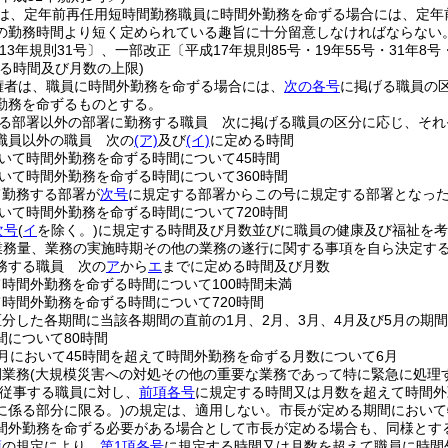
は、定年前再任用短時間勤務職員に時間外勤務を命ずる場合には、定年
の勤務時間より短く定められている趣旨に十分留意しなければならない
13年規則31号〕、一部改正〔平成17年規則85号・19年55号・31年8号
る時間及び月数の上限)
権者は、職員に時間外勤務を命ずる場合には、
次の各号
に掲げる職員の
勤務を命ずるものとする。
る部署以外の部署に勤務する職員 次に掲げる職員の区分に応じ、それ
職員以外の職員 次の
(ア)
及び
(イ)
に定める時間
おいて時間外勤務を命ずる時間について45時間
おいて時間外勤務を命ずる時間について360時間
て勤務する部署が
次号
に規定する部署からこの号に規定する部署となっ
おいて時間外勤務を命ずる時間について720時間
次号
(
イ
を除く。)
に規定する時間及び月数並びに職員の健康及び福祉を
業務量、業務の実施時期その他の業務の遂行に関する事項を自ら決定する
務する職員 次の
ア
から
エ
までに定める時間及び月数
て時間外勤務を命ずる時間について100時間未満
て時間外勤務を命ずる時間について720時間
区分した各期間に当該各期間の直前の1月、2月、3月、4月及び5月の期
間について80時間
1月において45時間を超えて時間外勤務を命ずる月数について6月
例業務
(大規模災害への対処その他の重要な業務であって特に緊急に処理
従事する職員に対し、
前項各号
に規定する時間又は月数を超えて時間外
に係る部分に限る。)
の規定は、適用しない。
市長が定める期間において
間外勤務を命ずる必要がある場合として市長が定める場合も、同様とす
項
の規定により、
第1項各号
に規定する時間又は月数を超えて職員に時間