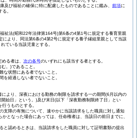
には、時間外勤務代休時間を指定しないものとする。
健康及び福祉の確保に特に配慮したものであることに鑑み、
前項
に
する。
福祉法
(昭和22年法律第164号)
第6条の4第1号に規定する養育里親
定により、同法第6条の4第2号に規定する養子縁組里親として当該
されている当該児童とする。
定める者は、
次の各号
のいずれにも該当する者とする。
む。)
であること。
難な状態にある者でないこと。
週間を経過しない者でないこと。
書により、深夜における勤務の制限を請求する一の期間
(6月以内の
限開始日」という。)
及び末日
(以下「深夜勤務制限終了日」とい
を行うものとする。
の支障の有無について、速やかに当該請求をした職員に対し通知
らかとなった場合にあっては、任命権者は、当該日の前日までに、
ると認めるときは、当該請求をした職員に対して証明書類の提出