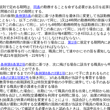
規則で定める期間は、
同条
の勤務することを命ずる必要がある日を起算
週間後の日までの期間とする。
休日の振替
(
条例第5条
の規定に基づき勤務日を週休日に変更して当該勤
ことをいう。以下この項において同じ。)
又は4時間の勤務時間の割振り
以下この条において同じ。)
のうち4時間の勤務時間を当該勤務日に割り
に割り振ることをいう。以下この条において同じ。)
を行う場合には、週
いう。)
を行った後において、週休日が毎4週間につき4日以上となるよ
引き続き24日を超えないようにしなければならない。
時間の勤務時間の割振り変更を行う場合には、
第1項
に規定する期間内に
割り振ることをやめて行わなければならない。
休日の振替等を行った場合には、職員に対して速やかにその旨を通知し
平成21年規則34号・22年5号〕)
、
条例第6条第2項
の規定に基づき、次に掲げる場合に該当する職員から
45分とすることができる。
始期に達するまでの子
(
条例第8条の3第1項
において子に含まれるものと
14条の2第1項第2号
を除き同じ。)
のある職員が当該子を養育する場合
教育学校の前期課程又は特別支援学校の小学部に就学している子のある
護する職員が要介護者を介護する場合
用して通勤した場合に、出勤について職員の住居を出発した時刻から始
時間を合計した時間
(交通機関を利用する時間に限る。)
が、始業の時刻
き
(始業及び終業の時刻を変更することにより、当該合計した時間を30
職員が通勤に利用する交通機関の混雑の程度が当該女子職員の母体又は
項
の申出について確認する必要があると認めるときは、当該申出をした