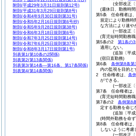
(全部改正〔
附則
(平成29年3月31日規則第12号)
(週休日、勤務時間
附則
(平成31年3月29日規則第8号)
第5条
任命権者は
附則
(令和4年9月30日規則第31号)
規定により勤務時
附則
(令和5年2月16日規則第6号抄)
な方法により速や
附則
(令和5年9月28日規則第38号)
(一部改正〔
附則
(令和6年3月18日規則第6号)
(育児短時間勤務
附則
(令和7年3月25日規則第14号)
第5条の2
第1条の3
附則
(令和7年6月25日規則第37号)
適用しない。
附則
(令和8年3月17日規則第1号)
(追加〔平成
別表第1
(第10条の2関係)
(宿日直勤務)
別表第2
(第13条関係)
第6条
条例第8条第
別表第3
(第14条―第16条、第17条関係)
内の監視を目的と
別表第4
(第14条関係)
2
任命権者は、
条例
ができる。
(一部改正〔
第7条
任命権者は
(育児短時間勤務
第7条の2
条例第8
定する勤務を命じ
(追加〔平成
(時間外勤務を命ず
第8条
任命権者は
しないように考慮
(一部改正〔