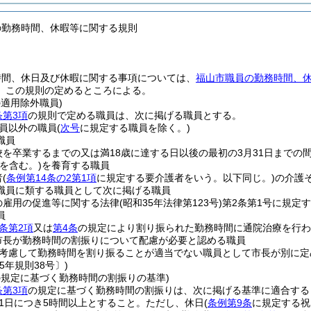
の勤務時間、休暇等に関する規則
時間、休日及び休暇に関する事項については、
福山市職員の勤務時間、
、この規則の定めるところによる。
の適用除外職員)
条第3項
の規則で定める職員は、次に掲げる職員とする。
員以外の職員
(
次号
に規定する職員を除く。)
職員
校を卒業するまでの又は満18歳に達する日以後の最初の3月31日までの
を含む。)
を養育する職員
者
(
条例第14条の2第1項
に規定する要介護者をいう。以下同じ。)
の介護
職員に類する職員として次に掲げる職員
の雇用の促進等に関する法律
(昭和35年法律第123号)
第2条第1号に規定
員
条第2項
又は
第4条
の規定により割り振られた勤務時間に通院治療を行
市長が勤務時間の割振りについて配慮が必要と認める職員
考慮して勤務時間を割り振ることが適当でない職員として市長が別に定
5年規則38号〕)
の規定に基づく勤務時間の割振りの基準)
条第3項
の規定に基づく勤務時間の割振りは、次に掲げる基準に適合する
1日につき5時間以上とすること。
ただし、休日
(
条例第9条
に規定する祝