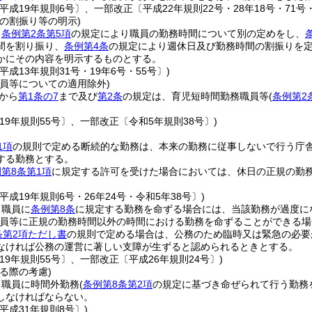
平成19年規則6号〕、一部改正〔平成22年規則22号・28年18号・71号・
の割振り等の明示)
、
条例第2条第5項
の規定により職員の勤務時間について別の定めをし、
間を割り振り、
条例第4条
の規定により週休日及び勤務時間の割振りを
かにその内容を明示するものとする。
平成13年規則31号・19年6号・55号〕)
職員等についての適用除外)
から
第1条の7
まで及び
第2条
の規定は、育児短時間勤務職員等
(
条例第2
19年規則55号〕、一部改正〔令和5年規則38号〕)
1項
の規則で定める断続的な勤務は、本来の勤務に従事しないで行う庁
する勤務とする。
第8条第1項
に規定する許可を受けた場合においては、休日の正規の勤
平成19年規則6号・26年24号・令和5年38号〕)
、職員に
条例第8条
に規定する勤務を命ずる場合には、当該勤務が過度に
職員等に正規の勤務時間以外の時間における勤務を命ずることができる場
条第2項ただし書
の規則で定める場合は、公務のため臨時又は緊急の必要
なければ公務の運営に著しい支障が生ずると認められるときとする。
19年規則55号〕、一部改正〔平成26年規則24号〕)
る際の考慮)
、職員に時間外勤務
(
条例第8条第2項
の規定に基づき命ぜられて行う勤務
しなければならない。
平成31年規則8号〕)