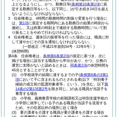
上となるようにし、かつ、勤務日等
(
条例第10条第1項
に規
定する勤務日等をいう。以下同じ。)
が引き続き24日を超え
ないようにしなければならない。
3
任命権者は、4時間の勤務時間の割振り変更を行う場合に
は、
第1項
に規定する期間内にある勤務日の始業の時刻から
連続し、又は終業の時刻まで連続する勤務時間について割
り振ることをやめて行わなければならない。
4
任命権者は、週休日の振替等を行った場合には、職員に対
して速やかにその旨を通知しなければならない。
(一部改正〔平成21年規則34号・22年5号〕)
(休憩時間)
第4条
任命権者は、
条例第6条第2項
の規定に基づき、次に
掲げる場合に該当する職員から申出があり、かつ、公務の
運営に支障がないと認めるときは、
同条第1項
の休憩時間を
45分とすることができる。
(1)
小学校就学の始期に達するまでの子
(
条例第8条の3第1
項
において子に含まれるものとされる者
(以下「特別養子
縁組の成立前の監護対象者等」という。)
を含む。以下
第
14条の2第1項第2号
を除き同じ。)
のある職員が当該子を
養育する場合
(2)
小学校、義務教育学校の前期課程又は特別支援学校の
小学部に就学している子のある職員が当該子を送迎する
ため、その住居以外の場所に赴く場合
(3)
要介護者を介護する職員が要介護者を介護する場合