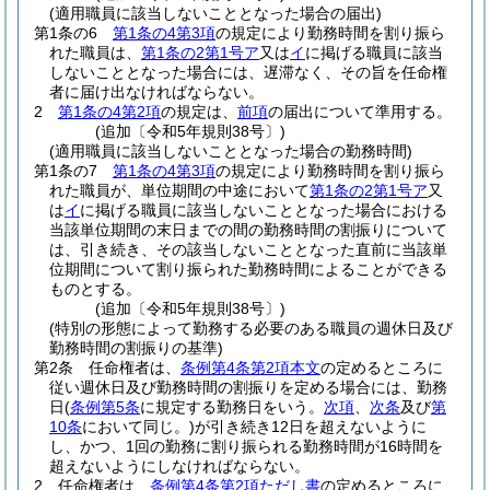
(適用職員に該当しないこととなった場合の届出)
第1条の6
第1条の4第3項
の規定により勤務時間を割り振ら
れた職員は、
第1条の2第1号ア
又は
イ
に掲げる職員に該当
しないこととなった場合には、遅滞なく、その旨を任命権
者に届け出なければならない。
2
第1条の4第2項
の規定は、
前項
の届出について準用する。
(追加〔令和5年規則38号〕)
(適用職員に該当しないこととなった場合の勤務時間)
第1条の7
第1条の4第3項
の規定により勤務時間を割り振ら
れた職員が、単位期間の中途において
第1条の2第1号ア
又
は
イ
に掲げる職員に該当しないこととなった場合における
当該単位期間の末日までの間の勤務時間の割振りについて
は、引き続き、その該当しないこととなった直前に当該単
位期間について割り振られた勤務時間によることができる
ものとする。
(追加〔令和5年規則38号〕)
(特別の形態によって勤務する必要のある職員の週休日及び
勤務時間の割振りの基準)
第2条
任命権者は、
条例第4条第2項本文
の定めるところに
従い週休日及び勤務時間の割振りを定める場合には、勤務
日
(
条例第5条
に規定する勤務日をいう。
次項
、
次条
及び
第
10条
において同じ。)
が引き続き12日を超えないように
し、かつ、1回の勤務に割り振られる勤務時間が16時間を
超えないようにしなければならない。
2
任命権者は、
条例第4条第2項ただし書
の定めるところに