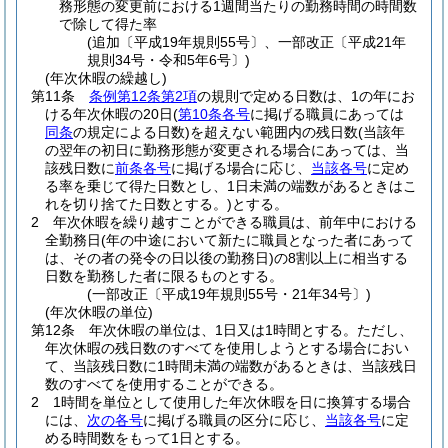
務形態の変更前における1週間当たりの勤務時間の時間数
で除して得た率
(追加〔平成19年規則55号〕、一部改正〔平成21年
規則34号・令和5年6号〕)
(年次休暇の繰越し)
第11条
条例第12条第2項
の規則で定める日数は、1の年にお
ける年次休暇の20日
(
第10条各号
に掲げる職員にあっては
同条
の規定による日数)
を超えない範囲内の残日数
(当該年
の翌年の初日に勤務形態が変更される場合にあっては、当
該残日数に
前条各号
に掲げる場合に応じ、
当該各号
に定め
る率を乗じて得た日数とし、1日未満の端数があるときはこ
れを切り捨てた日数とする。)
とする。
2
年次休暇を繰り越すことができる職員は、前年中における
全勤務日
(年の中途において新たに職員となった者にあって
は、その者の発令の日以後の勤務日)
の8割以上に相当する
日数を勤務した者に限るものとする。
(一部改正〔平成19年規則55号・21年34号〕)
(年次休暇の単位)
第12条
年次休暇の単位は、1日又は1時間とする。
ただし、
年次休暇の残日数のすべてを使用しようとする場合におい
て、当該残日数に1時間未満の端数があるときは、当該残日
数のすべてを使用することができる。
2
1時間を単位として使用した年次休暇を日に換算する場合
には、
次の各号
に掲げる職員の区分に応じ、
当該各号
に定
める時間数をもって1日とする。