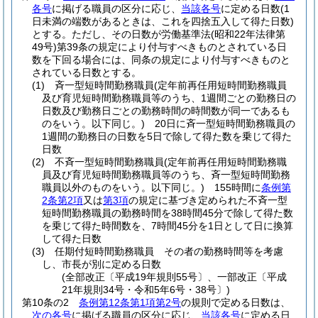
各号
に掲げる職員の区分に応じ、
当該各号
に定める日数
(1
日未満の端数があるときは、これを四捨五入して得た日数)
とする。
ただし、その日数が労働基準法
(昭和22年法律第
49号)
第39条の規定により付与すべきものとされている日
数を下回る場合には、同条の規定により付与すべきものと
されている日数とする。
(1)
斉一型短時間勤務職員
(定年前再任用短時間勤務職員
及び育児短時間勤務職員等のうち、1週間ごとの勤務日の
日数及び勤務日ごとの勤務時間の時間数が同一であるも
のをいう。以下同じ。)
20日に斉一型短時間勤務職員の
1週間の勤務日の日数を5日で除して得た数を乗じて得た
日数
(2)
不斉一型短時間勤務職員
(定年前再任用短時間勤務職
員及び育児短時間勤務職員等のうち、斉一型短時間勤務
職員以外のものをいう。以下同じ。)
155時間に
条例第
2条第2項
又は
第3項
の規定に基づき定められた不斉一型
短時間勤務職員の勤務時間を38時間45分で除して得た数
を乗じて得た時間数を、7時間45分を1日として日に換算
して得た日数
(3)
任期付短時間勤務職員 その者の勤務時間等を考慮
し、市長が別に定める日数
(全部改正〔平成19年規則55号〕、一部改正〔平成
21年規則34号・令和5年6号・38号〕)
第10条の2
条例第12条第1項第2号
の規則で定める日数は、
次の各号
に掲げる職員の区分に応じ、
当該各号
に定める日