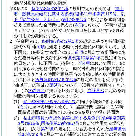
(時間外勤務代休時間の指定)
第8条の3
条例第8条の2第1項
の規則で定める期間は、
福山
市一般職員の給与に関する条例
(昭和41年条例第115号。以
下「給与条例」という。)
第17条第4項
に規定する60時間を
超えて勤務した全時間に係る月
(
次項
において「60時間超過
月」という。)
の末日の翌日から同日を起算日とする2月後
の日までの期間とする。
2
任命権者は、
条例第8条の2第1項
の規定に基づき時間外勤
務代休時間
(
同項
に規定する時間外勤務代休時間をいう。以
下同じ。)
を指定する場合には、
前項
に規定する期間内にあ
る勤務日等
(休日及び代休日
(
条例第10条第1項
に規定する代
休日をいう。以下同じ。)
を除く。
第4項
において同じ。)
に
割り振られた勤務時間のうち、時間外勤務代休時間の指定
に代えようとする時間外勤務手当の支給に係る60時間超過
月における
給与条例第17条第4項
の規定の適用を受ける時
間
(以下この項及び
第6項
において「60時間超過時間」とい
う。)
の
次の各号
に掲げる区分に応じ、
当該各号
に定める時
間数の時間を指定するものとする。
(1)
給与条例第17条第1項第1号
に掲げる勤務に係る時間
(
次号
に掲げる時間を除く。)
当該時間に該当する60時
間超過時間の時間数に100分の25を乗じて得た時間数
(2)
福山市職員の育児休業等に関する条例
(平成4年条例第
3号)
第15条
(
同条例第19条第2項
において準用する場合を
含む。)
又は
第20条
の規定により読み替えられた
給与条例
第17条第2項
に規定する7時間45分に達するまでの間の勤