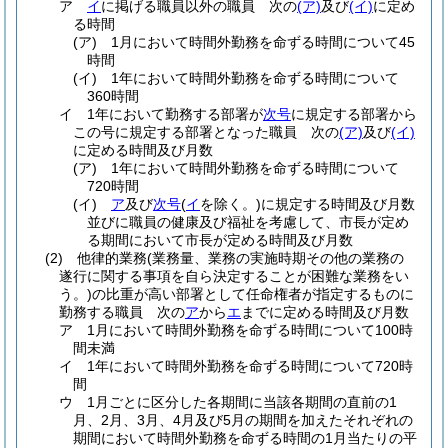
ア
イ
に掲げる職員以外の職員 次の
(ア)
及び
(イ)
に定め
る時間
(ア)
1月において時間外勤務を命ずる時間について45
時間
(イ)
1年において時間外勤務を命ずる時間について
360時間
イ
1年において勤務する部署が
次号
に規定する部署から
この号に規定する部署となった職員 次の
(ア)
及び
(イ)
に定める時間及び月数
(ア)
1年において時間外勤務を命ずる時間について
720時間
(イ)
ア
及び
次号
(
イ
を除く。)
に規定する時間及び月数
並びに職員の健康及び福祉を考慮して、市長が定め
る期間において市長が定める時間及び月数
(2)
他律的業務
(業務量、業務の実施時期その他の業務の
遂行に関する事項を自ら決定することが困難な業務をい
う。)
の比重が高い部署として任命権者が指定するものに
勤務する職員 次の
ア
から
エ
までに定める時間及び月数
ア
1月において時間外勤務を命ずる時間について100時
間未満
イ
1年において時間外勤務を命ずる時間について720時
間
ウ
1月ごとに区分した各期間に当該各期間の直前の1
月、2月、3月、4月及び5月の期間を加えたそれぞれの
期間において時間外勤務を命ずる時間の1月当たりの平