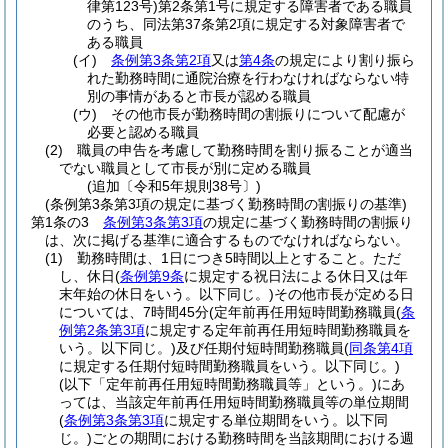
律第123号)
第2条第1号に規定する障害者である職員
のうち、同法第37条第2項に規定する対象障害者で
ある職員
(イ)
条例第3条第2項
又は
第4条
の規定により割り振ら
れた勤務時間に通院治療を行わなければならない特
別の事情があると市長が認める職員
(ウ)
その他市長が勤務時間の割振りについて配慮が
必要と認める職員
(2)
職員の申告を考慮して勤務時間を割り振ることが適当
でない職員として市長が別に定める職員
(追加〔令和5年規則38号〕)
(条例第3条第3項の規定に基づく勤務時間の割振りの基準)
第1条の3
条例第3条第3項
の規定に基づく勤務時間の割振り
は、次に掲げる基準に適合するものでなければならない。
(1)
勤務時間は、1日につき5時間以上とすること。
ただ
し、休日
(
条例第9条
に規定する祝日法による休日又は年
末年始の休日をいう。以下同じ。)
その他市長が定める日
については、7時間45分
(定年前再任用短時間勤務職員
(
条
例第2条第3項
に規定する定年前再任用短時間勤務職員を
いう。以下同じ。)
及び任期付短時間勤務職員
(
同条第4項
に規定する任期付短時間勤務職員をいう。以下同じ。)
(以下「定年前再任用短時間勤務職員等」という。)
にあ
っては、当該定年前再任用短時間勤務職員等の単位期間
(
条例第3条第3項
に規定する単位期間をいう。以下同
じ。)
ごとの期間における勤務時間を当該期間における週