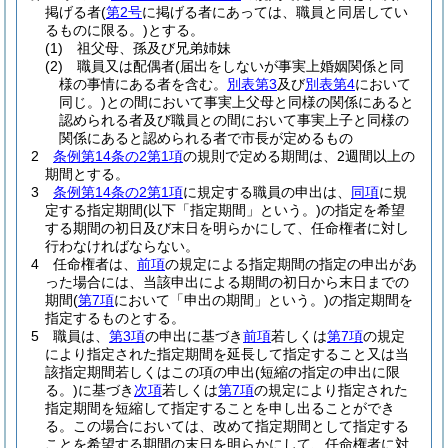
掲げる者
(
第2号
に掲げる者にあっては、職員と同居してい
るものに限る。)
とする。
(1)
祖父母、孫及び兄弟姉妹
(2)
職員又は配偶者
(届出をしないが事実上婚姻関係と同
様の事情にある者を含む。
別表第3
及び
別表第4
において
同じ。)
との間において事実上父母と同様の関係にあると
認められる者及び職員との間において事実上子と同様の
関係にあると認められる者で市長が定めるもの
2
条例第14条の2第1項
の規則で定める期間は、2週間以上の
期間とする。
3
条例第14条の2第1項
に規定する職員の申出は、
同項
に規
定する指定期間
(以下「指定期間」という。)
の指定を希望
する期間の初日及び末日を明らかにして、任命権者に対し
行わなければならない。
4
任命権者は、
前項
の規定による指定期間の指定の申出があ
った場合には、当該申出による期間の初日から末日までの
期間
(
第7項
において「申出の期間」という。)
の指定期間を
指定するものとする。
5
職員は、
第3項
の申出に基づき
前項
若しくは
第7項
の規定
により指定された指定期間を延長して指定すること又は当
該指定期間若しくはこの項の申出
(短縮の指定の申出に限
る。)
に基づき
次項
若しくは
第7項
の規定により指定された
指定期間を短縮して指定することを申し出ることができ
る。
この場合においては、改めて指定期間として指定する
ことを希望する期間の末日を明らかにして、任命権者に対