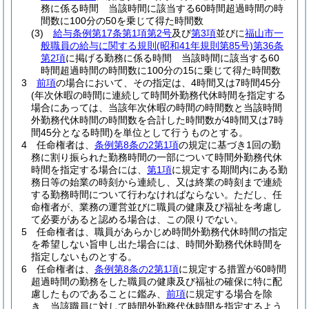
務に係る時間 当該時間に該当する60時間超過時間の時
間数に100分の50を乗じて得た時間数
(3)
給与条例第17条第1項第2号
及び
第3項
並びに
福山市一
般職員の給与に関する規則
(昭和41年規則第85号)
第36条
第2項
に掲げる勤務に係る時間 当該時間に該当する60
時間超過時間の時間数に100分の15に乗じて得た時間数
3
前項
の場合において、その指定は、4時間又は7時間45分
(年次休暇の時間に連続して時間外勤務代休時間を指定する
場合にあっては、当該年次休暇の時間の時間数と当該時間
外勤務代休時間の時間数を合計した時間数が4時間又は7時
間45分となる時間)
を単位として行うものとする。
4
任命権者は、
条例第8条の2第1項
の規定に基づき1回の勤
務に割り振られた勤務時間の一部について時間外勤務代休
時間を指定する場合には、
第1項
に規定する期間内にある勤
務日等の始業の時刻から連続し、又は終業の時刻まで連続
する勤務時間について行わなければならない。
ただし、任
命権者が、業務の運営並びに職員の健康及び福祉を考慮し
て必要があると認める場合は、この限りでない。
5
任命権者は、職員があらかじめ時間外勤務代休時間の指定
を希望しない旨申し出た場合には、時間外勤務代休時間を
指定しないものとする。
6
任命権者は、
条例第8条の2第1項
に規定する措置が60時間
超過時間の勤務をした職員の健康及び福祉の確保に特に配
慮したものであることに鑑み、
前項
に規定する場合を除
き、当該職員に対して時間外勤務代休時間を指定するよう