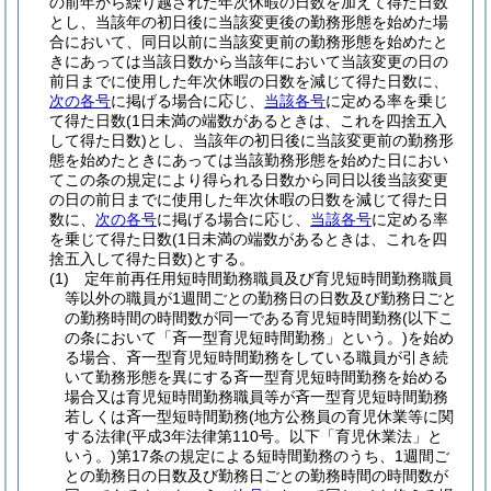
の前年から繰り越された年次休暇の日数を加えて得た日数
とし、当該年の初日後に当該変更後の勤務形態を始めた場
合において、同日以前に当該変更前の勤務形態を始めたと
きにあっては当該日数から当該年において当該変更の日の
前日までに使用した年次休暇の日数を減じて得た日数に、
次の各号
に掲げる場合に応じ、
当該各号
に定める率を乗じ
て得た日数
(1日未満の端数があるときは、これを四捨五入
して得た日数)
とし、当該年の初日後に当該変更前の勤務形
態を始めたときにあっては当該勤務形態を始めた日におい
てこの条の規定により得られる日数から同日以後当該変更
の日の前日までに使用した年次休暇の日数を減じて得た日
数に、
次の各号
に掲げる場合に応じ、
当該各号
に定める率
を乗じて得た日数
(1日未満の端数があるときは、これを四
捨五入して得た日数)
とする。
(1)
定年前再任用短時間勤務職員及び育児短時間勤務職員
等以外の職員が1週間ごとの勤務日の日数及び勤務日ごと
の勤務時間の時間数が同一である育児短時間勤務
(以下こ
の条において「斉一型育児短時間勤務」という。)
を始め
る場合、斉一型育児短時間勤務をしている職員が引き続
いて勤務形態を異にする斉一型育児短時間勤務を始める
場合又は育児短時間勤務職員等が斉一型育児短時間勤務
若しくは斉一型短時間勤務
(地方公務員の育児休業等に関
する法律
(平成3年法律第110号。以下「育児休業法」と
いう。)
第17条の規定による短時間勤務のうち、1週間ご
との勤務日の日数及び勤務日ごとの勤務時間の時間数が