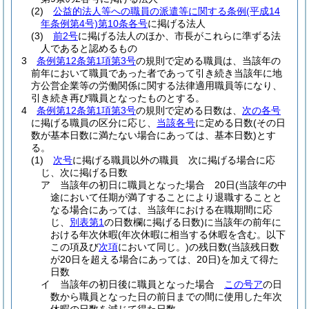
(2)
公益的法人等への職員の派遣等に関する条例
(平成14
年条例第4号)
第10条各号
に掲げる法人
(3)
前2号
に掲げる法人のほか、市長がこれらに準ずる法
人であると認めるもの
3
条例第12条第1項第3号
の規則で定める職員は、当該年の
前年において職員であった者であって引き続き当該年に地
方公営企業等の労働関係に関する法律適用職員等になり、
引き続き再び職員となったものとする。
4
条例第12条第1項第3号
の規則で定める日数は、
次の各号
に掲げる職員の区分に応じ、
当該各号
に定める日数
(その日
数が基本日数に満たない場合にあっては、基本日数)
とす
る。
(1)
次号
に掲げる職員以外の職員 次に掲げる場合に応
じ、次に掲げる日数
ア
当該年の初日に職員となった場合 20日
(当該年の中
途において任期が満了することにより退職することと
なる場合にあっては、当該年における在職期間に応
じ、
別表第1
の日数欄に掲げる日数)
に当該年の前年に
おける年次休暇
(年次休暇に相当する休暇を含む。以下
この項及び
次項
において同じ。)
の残日数
(当該残日数
が20日を超える場合にあっては、20日)
を加えて得た
日数
イ
当該年の初日後に職員となった場合
この号ア
の日
数から職員となった日の前日までの間に使用した年次