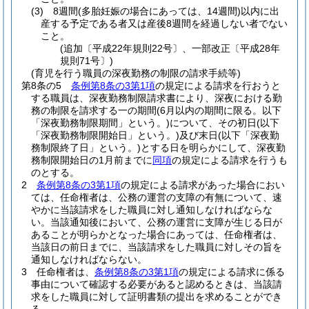
(3)
8週間
(多胎妊娠の場合にあっては、14週間)
以内に出
産する予定である者又は産後8週間を経過しない者でない
こと。
(追加〔平成22年規則22号〕、一部改正〔平成28年
規則71号〕)
(育児を行う職員の深夜勤務の制限の請求手続等)
第8条の5
条例第8条の3第1項
の規定による請求を行おうと
する職員は、深夜勤務制限請求書により、深夜における勤
務の制限を請求する一の期間
(6月以内の期間に限る。以下
「深夜勤務制限期間」という。)
について、その初日
(以下
「深夜勤務制限開始日」という。)
及び末日
(以下「深夜勤
務制限終了日」という。)
とする日を明らかにして、深夜勤
務制限開始日の1月前までに
同項
の規定による請求を行うも
のとする。
2
条例第8条の3第1項
の規定による請求があった場合におい
ては、任命権者は、公務の運営の支障の有無について、速
やかに当該請求をした職員に対し通知しなければならな
い。
当該通知後において、公務の運営に支障が生じる日が
あることが明らかとなった場合にあっては、任命権者は、
当該日の前日までに、当該請求をした職員に対しその旨を
通知しなければならない。
3
任命権者は、
条例第8条の3第1項
の規定による請求に係る
事由について確認する必要があると認めるときは、当該請
求をした職員に対して証明書類の提出を求めることができ