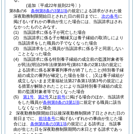
る。
(追加〔平成22年規則22号〕)
第8条の6
条例第8条の3第1項
の規定による請求がされた後
深夜勤務制限開始日とされた日の前日までに、
次の各号
に
掲げるいずれかの事由が生じた場合には、当該請求はされ
なかったものとみなす。
(1)
当該請求に係る子が死亡した場合
(2)
当該請求に係る子が離縁又は養子縁組の取消しにより
当該請求をした職員の子でなくなった場合
(3)
当該請求をした職員が当該請求に係る子と同居しない
こととなった場合
(4)
当該請求に係る特別養子縁組の成立前の監護対象者等
が民法
(明治29年法律第89号)
第817条の2第1項の規定に
よる請求に係る家事審判事件が終了したこと
(特別養子縁
組の成立の審判が確定した場合を除く。)
又は養子縁組が
成立しないまま児童福祉法第27条第1項第3号の規定によ
る措置が解除されたことにより当該特別養子縁組の成立
前の監護対象者等でなくなった場合
(5)
第1号
、
第2号
又は
前号
に掲げる場合のほか、当該請求
をした職員が
条例第8条の3第1項
に規定する職員に該当
しなくなった場合
2
深夜勤務制限開始日以後深夜勤務制限終了日とされた日の
前日までに、
前項各号
に掲げるいずれかの事由が生じた場
合には、
条例第8条の3第1項
の規定による請求は、当該事
由が生じた日を深夜勤務制限期間の末日とする請求であっ