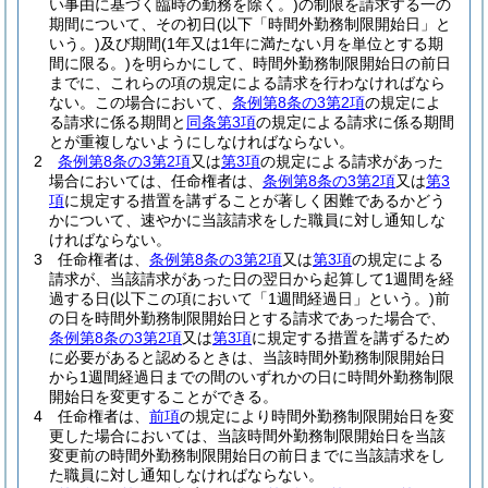
い事由に基づく臨時の勤務を除く。)
の制限を請求する一の
期間について、その初日
(以下「時間外勤務制限開始日」と
いう。)
及び期間
(1年又は1年に満たない月を単位とする期
間に限る。)
を明らかにして、時間外勤務制限開始日の前日
までに、これらの項の規定による請求を行わなければなら
ない。
この場合において、
条例第8条の3第2項
の規定によ
る請求に係る期間と
同条第3項
の規定による請求に係る期間
とが重複しないようにしなければならない。
2
条例第8条の3第2項
又は
第3項
の規定による請求があった
場合においては、任命権者は、
条例第8条の3第2項
又は
第3
項
に規定する措置を講ずることが著しく困難であるかどう
かについて、速やかに当該請求をした職員に対し通知しな
ければならない。
3
任命権者は、
条例第8条の3第2項
又は
第3項
の規定による
請求が、当該請求があった日の翌日から起算して1週間を経
過する日
(以下この項において「1週間経過日」という。)
前
の日を時間外勤務制限開始日とする請求であった場合で、
条例第8条の3第2項
又は
第3項
に規定する措置を講ずるため
に必要があると認めるときは、当該時間外勤務制限開始日
から1週間経過日までの間のいずれかの日に時間外勤務制限
開始日を変更することができる。
4
任命権者は、
前項
の規定により時間外勤務制限開始日を変
更した場合においては、当該時間外勤務制限開始日を当該
変更前の時間外勤務制限開始日の前日までに当該請求をし
た職員に対し通知しなければならない。