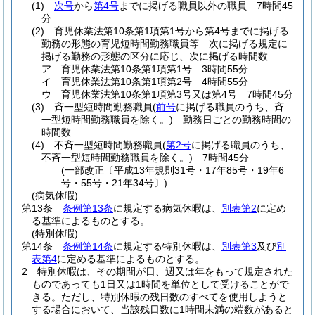
(1)
次号
から
第4号
までに掲げる職員以外の職員 7時間45
分
(2)
育児休業法第10条第1項第1号から第4号までに掲げる
勤務の形態の育児短時間勤務職員等 次に掲げる規定に
掲げる勤務の形態の区分に応じ、次に掲げる時間数
ア
育児休業法第10条第1項第1号 3時間55分
イ
育児休業法第10条第1項第2号 4時間55分
ウ
育児休業法第10条第1項第3号又は第4号 7時間45分
(3)
斉一型短時間勤務職員
(
前号
に掲げる職員のうち、斉
一型短時間勤務職員を除く。)
勤務日ごとの勤務時間の
時間数
(4)
不斉一型短時間勤務職員
(
第2号
に掲げる職員のうち、
不斉一型短時間勤務職員を除く。)
7時間45分
(一部改正〔平成13年規則31号・17年85号・19年6
号・55号・21年34号〕)
(病気休暇)
第13条
条例第13条
に規定する病気休暇は、
別表第2
に定め
る基準によるものとする。
(特別休暇)
第14条
条例第14条
に規定する特別休暇は、
別表第3
及び
別
表第4
に定める基準によるものとする。
2
特別休暇は、その期間が日、週又は年をもって規定された
ものであっても1日又は1時間を単位として受けることがで
きる。
ただし、特別休暇の残日数のすべてを使用しようと
する場合において、当該残日数に1時間未満の端数があると