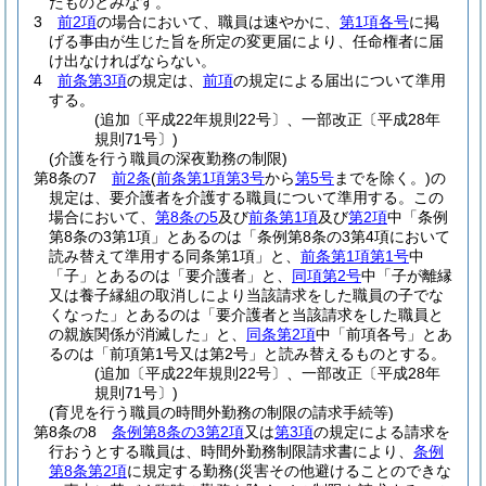
たものとみなす。
3
前2項
の場合において、職員は速やかに、
第1項各号
に掲
げる事由が生じた旨を所定の変更届により、任命権者に届
け出なければならない。
4
前条第3項
の規定は、
前項
の規定による届出について準用
する。
(追加〔平成22年規則22号〕、一部改正〔平成28年
規則71号〕)
(介護を行う職員の深夜勤務の制限)
第8条の7
前2条
(
前条第1項第3号
から
第5号
までを除く。)
の
規定は、要介護者を介護する職員について準用する。
この
場合において、
第8条の5
及び
前条第1項
及び
第2項
中「条例
第8条の3第1項」とあるのは「条例第8条の3第4項において
読み替えて準用する同条第1項」と、
前条第1項第1号
中
「子」とあるのは「要介護者」と、
同項第2号
中「子が離縁
又は養子縁組の取消しにより当該請求をした職員の子でな
くなった」とあるのは「要介護者と当該請求をした職員と
の親族関係が消滅した」と、
同条第2項
中「前項各号」とあ
るのは「前項第1号又は第2号」と読み替えるものとする。
(追加〔平成22年規則22号〕、一部改正〔平成28年
規則71号〕)
(育児を行う職員の時間外勤務の制限の請求手続等)
第8条の8
条例第8条の3第2項
又は
第3項
の規定による請求を
行おうとする職員は、時間外勤務制限請求書により、
条例
第8条第2項
に規定する勤務
(災害その他避けることのできな