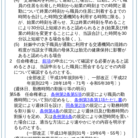
(4)
交通機関を利用して通勤した場合に、出勤について職
員の住居を出発した時刻から始業の時刻までの時間と退
勤について終業の時刻から職員の住居に到着するまでの
時間を合計した時間
(交通機関を利用する時間に限る。)
が、始業の時刻を遅らせ、又は終業の時刻を早めること
により30分以上短縮されると認められるとき
(始業及び終
業の時刻を変更することにより、当該合計した時間を30
分以上短縮できる場合を除く。)
。
(5)
妊娠中の女子職員が通勤に利用する交通機関の混雑の
程度が当該女子職員の母体又は胎児の健康保持に影響が
あると認められる場合
2
任命権者は、
前項
の申出について確認する必要があると認
めるときは、当該申出をした職員に照会するなどその内容
について確認するものとする。
(全部改正〔平成19年規則6号〕、一部改正〔平成22
年規則22号・28年18号・71号・令和5年38号〕)
(週休日、勤務時間の割振り等の明示)
第5条
任命権者は、
条例第2条第5項
の規定により職員の勤
務時間について別の定めをし、
条例第3条第1項ただし書
の
規定により週休日を設け、
同条第2項
の規定により勤務時間
を割り振り、
条例第4条
の規定により週休日及び勤務時間の
割振りを定め、又は
条例第6条
の規定により休憩時間を置い
た場合には、適当な方法により速やかにその内容を明示す
るものとする。
(一部改正〔平成13年規則31号・19年6号・55号〕)