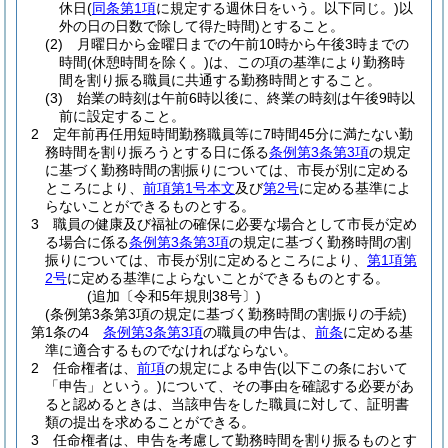
休日
(
同条第1項
に規定する週休日をいう。以下同じ。)
以
外の日の日数で除して得た時間)
とすること。
(2)
月曜日から金曜日までの午前10時から午後3時までの
時間
(休憩時間を除く。)
は、この項の基準により勤務時
間を割り振る職員に共通する勤務時間とすること。
(3)
始業の時刻は午前6時以後に、終業の時刻は午後9時以
前に設定すること。
2
定年前再任用短時間勤務職員等に7時間45分に満たない勤
務時間を割り振ろうとする日に係る
条例第3条第3項
の規定
に基づく勤務時間の割振りについては、市長が別に定める
ところにより、
前項第1号本文
及び
第2号
に定める基準によ
らないことができるものとする。
3
職員の健康及び福祉の確保に必要な場合として市長が定め
る場合に係る
条例第3条第3項
の規定に基づく勤務時間の割
振りについては、市長が別に定めるところにより、
第1項第
2号
に定める基準によらないことができるものとする。
(追加〔令和5年規則38号〕)
(条例第3条第3項の規定に基づく勤務時間の割振りの手続)
第1条の4
条例第3条第3項
の職員の申告は、
前条
に定める基
準に適合するものでなければならない。
2
任命権者は、
前項
の規定による申告
(以下この条において
「申告」という。)
について、その事由を確認する必要があ
ると認めるときは、当該申告をした職員に対して、証明書
類の提出を求めることができる。
3
任命権者は、申告を考慮して勤務時間を割り振るものとす