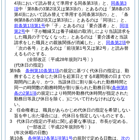
4項において読み替えて準用する同条第3項」と、
同条第3
項
中「第8条の3第2項又は第3項の」とあるのは「第8条の3
第4項において読み替えて準用する同条第3項の」と、「条
例第8条の3第2項又は第3項に」とあるのは「同項に」と、
前条第1項第1号
中「子」とあるのは「要介護者」と、
同項
第2号
中「子が離縁又は養子縁組の取消しにより当該請求を
した職員の子でなくなった」とあるのは「要介護者と当該
請求をした職員との親族関係が消滅した」と、
同条第2項
中
「次の各号」とあるのは「前項第1号又は第2号」と読み替
えるものとする。
(全部改正〔平成28年規則71号〕)
(代休日の指定)
第9条
条例第10条第1項
の規定に基づく代休日の指定は、勤
務することを命じた休日を起算日とする8週間後の日までの
期間内にあり、かつ、当該休日に割り振られた勤務時間と
同一の時間数の勤務時間が割り振られた勤務日等
(
条例第8
条の2第1項
の規定により時間外勤務代休時間が指定された
勤務日等及び休日を除く。)
について行わなければならな
い。
2
任命権者は、職員があらかじめ代休日の指定を希望しない
旨を申し出た場合には、代休日を指定しないものとする。
3
代休日の指定の手続に関し必要な事項は、市長が定める。
(一部改正〔平成22年規則5号〕)
(年次休暇の日数)
第10条
条例第12条第1項第1号
の規則で定める日数は、
次の