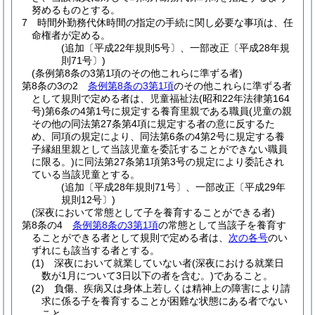
努めるものとする。
7
時間外勤務代休時間の指定の手続に関し必要な事項は、任
命権者が定める。
(追加〔平成22年規則5号〕、一部改正〔平成28年規
則71号〕)
(条例第8条の3第1項のその他これらに準ずる者)
第8条の3の2
条例第8条の3第1項
のその他これらに準ずる者
として規則で定める者は、児童福祉法
(昭和22年法律第164
号)
第6条の4第1号に規定する養育里親である職員
(児童の親
その他の同法第27条第4項に規定する者の意に反するた
め、同項の規定により、同法第6条の4第2号に規定する養
子縁組里親として当該児童を委託することができない職員
に限る。)
に同法第27条第1項第3号の規定により委託され
ている当該児童とする。
(追加〔平成28年規則71号〕、一部改正〔平成29年
規則12号〕)
(深夜において常態として子を養育することができる者)
第8条の4
条例第8条の3第1項
の常態として当該子を養育す
ることができる者として規則で定める者は、
次の各号
のい
ずれにも該当する者とする。
(1)
深夜において就業していない者
(深夜における就業日
数が1月について3日以下の者を含む。)
であること。
(2)
負傷、疾病又は身体上若しくは精神上の障害により請
求に係る子を養育することが困難な状態にある者でない
こと。