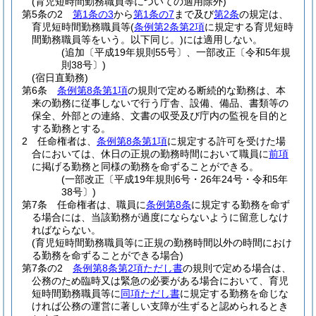
(育児短時間勤務職員等についての適用除外)
第5条の2
第1条の3
から
第1条の7
まで及び
第2条
の規定は、
育児短時間勤務職員等
(
条例第2条第2項
に規定する育児短時
間勤務職員等をいう。以下同じ。)
には適用しない。
(追加〔平成19年規則55号〕、一部改正〔令和5年規
則38号〕)
(宿日直勤務)
第6条
条例第8条第1項
の規則で定める断続的な勤務は、本
来の勤務に従事しないで行う庁舎、設備、備品、書類等の
保全、外部との連絡、文書の収受及び庁内の監視を目的と
する勤務とする。
2
任命権者は、
条例第8条第1項
に規定する許可を受けた場
合においては、休日の正規の勤務時間において職員に
前項
に掲げる勤務と同様の勤務を命ずることができる。
(一部改正〔平成19年規則6号・26年24号・令和5年
38号〕)
第7条
任命権者は、職員に
条例第8条
に規定する勤務を命ず
る場合には、当該勤務が過度にならないように留意しなけ
ればならない。
(育児短時間勤務職員等に正規の勤務時間以外の時間におけ
る勤務を命ずることができる場合)
第7条の2
条例第8条第2項ただし書
の規則で定める場合は、
公務のため臨時又は緊急の必要がある場合において、育児
短時間勤務職員等に
同項ただし書
に規定する勤務を命じな
ければ公務の運営に著しい支障が生ずると認められるとき