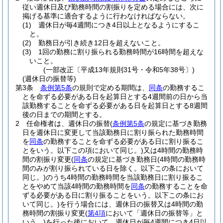
従い週休日及び勤務時間の割振りを定める場合には、次に
掲げる基準に適合するように行わなければならない。
(1)
週休日が毎4週間につき4日以上となるようにするこ
と。
(2)
勤務日が引き続き12日を超えないこと。
(3)
1回の勤務に割り振られる勤務時間が16時間を超えな
いこと。
(一部改正〔平成13年規則31号・令和5年38号〕)
(週休日の振替等)
第3条
条例第5条
の規則で定める期間は、
同条
の勤務するこ
とを命ずる必要がある日を起算日とする4週間前の日から当
該勤務することを命ずる必要がある日を起算日とする8週間
後の日までの期間とする。
2
任命権者は、週休日の振替
(
条例第5条
の規定に基づき勤務
日を週休日に変更して当該勤務日に割り振られた勤務時間
を
同条
の勤務することを命ずる必要がある日に割り振るこ
とをいう。以下この項において同じ。)
又は4時間の勤務時
間の割振り変更
(
同条
の規定に基づき勤務日
(4時間の勤務時
間のみが割り振られている日を除く。以下この条において
同じ。)
のうち4時間の勤務時間を当該勤務日に割り振るこ
とをやめて当該4時間の勤務時間を
同条
の勤務することを命
ずる必要がある日に割り振ることをいう。以下この条にお
いて同じ。)
を行う場合には、週休日の振替又は4時間の勤
務時間の割振り変更
(
第4項
において「週休日の振替等」と
いう。)
を行った後において、週休日が毎4週間につき4日以