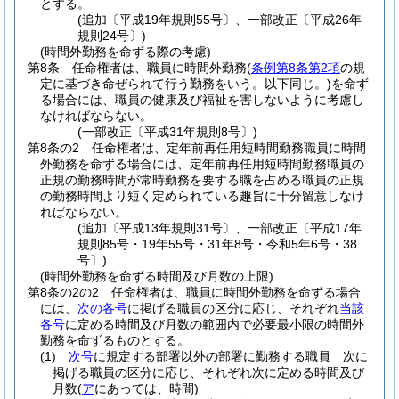
とする。
(追加〔平成19年規則55号〕、一部改正〔平成26年
規則24号〕)
(時間外勤務を命ずる際の考慮)
第8条
任命権者は、職員に時間外勤務
(
条例第8条第2項
の規
定に基づき命ぜられて行う勤務をいう。以下同じ。)
を命ず
る場合には、職員の健康及び福祉を害しないように考慮し
なければならない。
(一部改正〔平成31年規則8号〕)
第8条の2
任命権者は、定年前再任用短時間勤務職員に時間
外勤務を命ずる場合には、定年前再任用短時間勤務職員の
正規の勤務時間が常時勤務を要する職を占める職員の正規
の勤務時間より短く定められている趣旨に十分留意しなけ
ればならない。
(追加〔平成13年規則31号〕、一部改正〔平成17年
規則85号・19年55号・31年8号・令和5年6号・38
号〕)
(時間外勤務を命ずる時間及び月数の上限)
第8条の2の2
任命権者は、職員に時間外勤務を命ずる場合
には、
次の各号
に掲げる職員の区分に応じ、それぞれ
当該
各号
に定める時間及び月数の範囲内で必要最小限の時間外
勤務を命ずるものとする。
(1)
次号
に規定する部署以外の部署に勤務する職員 次に
掲げる職員の区分に応じ、それぞれ次に定める時間及び
月数
(
ア
にあっては、時間)