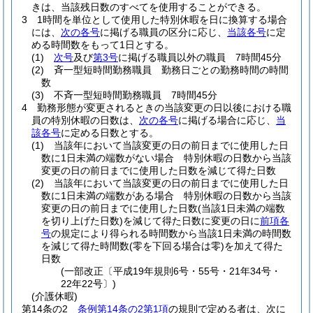
きは、当該残日数のすべてを使用することができる。
3
1時間を単位として使用した特別休暇を日に換算する場合
には、
次の各号
に掲げる職員の区分に応じ、
当該各号
に定
める時間数をもって1日とする。
(1)
次号
及び
第3号
に掲げる職員以外の職員 7時間45分
(2)
斉一型短時間勤務職員 勤務日ごとの勤務時間の時間
数
(3)
不斉一型短時間勤務職員 7時間45分
4
勤務形態が変更されるときの当該変更の日以後における職
員の特別休暇の日数は、
次の各号
に掲げる場合に応じ、
当
該各号
に定める日数とする。
(1)
当該年において当該変更の日の前日までに使用した日
数に1日未満の端数がない場合 特別休暇の日数から当該
変更の日の前日までに使用した日数を減じて得た日数
(2)
当該年において当該変更の日の前日までに使用した日
数に1日未満の端数がある場合 特別休暇の日数から当該
変更の日の前日までに使用した日数
(当該1日未満の端数
を切り上げた日数)
を減じて得た日数に変更の日に
前項各
号
の規定により得られる時間数から当該1日未満の時間数
を減じて得た時間数
(零を下回る場合は零)
を加えて得た
日数
(一部改正〔平成19年規則6号・55号・21年34号・
22年22号〕)
(介護休暇)
第14条の2
条例第14条の2第1項
の規則で定める者は、次に