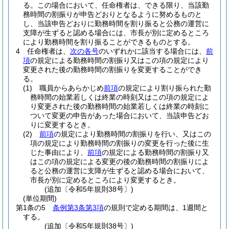
る。
この場合において、任命権者は、できる限り、当該勤
務時間の割振りが申告どおりとなるように努めるものと
し、当該申告どおりに勤務時間を割り振ると公務の運営に
支障が生ずると認める場合には、市長が別に定めるところ
により勤務時間を割り振ることができるものとする。
4
任命権者は、
次の各号
のいずれかに該当する場合には、
前
項
の規定による勤務時間の割振り又はこの項の規定により
変更された後の勤務時間の割振りを変更することができ
る。
(1)
職員からあらかじめ
前項
の規定により割り振られた勤
務時間の始業若しくは終業の時刻又はこの項の規定によ
り変更された後の勤務時間の始業若しくは終業の時刻に
ついて変更の申告があった場合において、当該申告どお
りに変更するとき。
(2)
前項
の規定により勤務時間の割振りを行い、又はこの
項の規定により勤務時間の割振りの変更を行った後に生
じた事由により、
前項
の規定による勤務時間の割振り又
はこの項の規定による変更の後の勤務時間の割振りによ
ると公務の運営に支障が生ずると認める場合において、
市長が別に定めるところにより変更するとき。
(追加〔令和5年規則38号〕)
(単位期間)
第1条の5
条例第3条第3項
の規則で定める期間は、1週間と
する。
(追加〔令和5年規則38号〕)