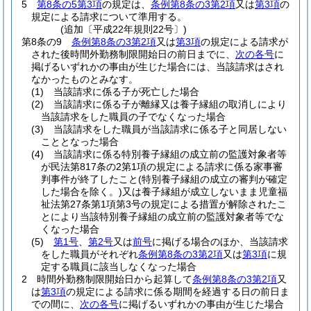
5
第8条の5第3項
の規定は、
条例第8条の3第2項
又は
第3項
の
規定による請求について準用する。
(追加〔平成22年規則22号〕)
第8条の9
条例第8条の3第2項
又は
第3項
の規定による請求が
された後時間外勤務制限開始日の前日までに、
次の各号
に
掲げるいずれかの事由が生じた場合には、当該請求はされ
なかったものとみなす。
(1)
当該請求に係る子が死亡した場合
(2)
当該請求に係る子が離縁又は養子縁組の取消しにより
当該請求をした職員の子でなくなった場合
(3)
当該請求をした職員が当該請求に係る子と同居しない
こととなった場合
(4)
当該請求に係る特別養子縁組の成立前の監護対象者等
が民法第817条の2第1項の規定による請求に係る家事審
判事件が終了したこと
(特別養子縁組の成立の審判が確定
した場合を除く。)
又は養子縁組が成立しないまま児童福
祉法第27条第1項第3号の規定による措置が解除されたこ
とにより当該特別養子縁組の成立前の監護対象者等でな
くなった場合
(5)
第1号
、
第2号
又は
前号
に掲げる場合のほか、当該請求
をした職員がそれぞれ
条例第8条の3第2項
又は
第3項
に規
定する職員に該当しなくなった場合
2
時間外勤務制限開始日から起算して
条例第8条の3第2項
又
は
第3項
の規定による請求に係る期間を経過する日の前日ま
での間に、
次の各号
に掲げるいずれかの事由が生じた場合