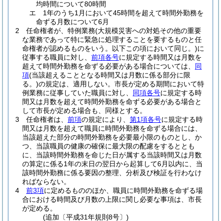
均時間について80時間
エ
1年のうち1月において45時間を超えて時間外勤務を
命ずる月数について6月
2
任命権者が、特例業務
(大規模災害への対処その他の重要
な業務であって特に緊急に処理することを要するものと任
命権者が認めるものをいう。以下この項において同じ。)
に
従事する職員に対し、
前項各号
に規定する時間又は月数を
超えて時間外勤務を命ずる必要がある場合については、
同
項
(当該超えることとなる時間又は月数に係る部分に限
る。)
の規定は、適用しない。
市長が定める期間において特
例業務に従事していた職員に対し、
同項各号
に規定する時
間又は月数を超えて時間外勤務を命ずる必要がある場合と
して市長が定める場合も、同様とする。
3
任命権者は、
前項
の規定により、
第1項各号
に規定する時
間又は月数を超えて職員に時間外勤務を命ずる場合には、
当該超えた部分の時間外勤務を必要最小限のものとし、か
つ、当該職員の健康の確保に最大限の配慮をするととも
に、当該時間外勤務を命じた日が属する当該時間又は月数
の算定に係る1年の末日の翌日から起算して6月以内に、当
該時間外勤務に係る要因の整理、分析及び検証を行わなけ
ればならない。
4
前3項
に定めるもののほか、職員に時間外勤務を命ずる場
合における時間及び月数の上限に関し必要な事項は、市長
が定める。
(追加〔平成31年規則8号〕)