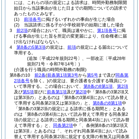
には、これらの項の規定による請求は、時間外勤務制限開
始日から当該事由が生じた日までの期間についての請求で
あったものとみなす。
(1)
前項各号
に掲げるいずれかの事由が生じた場合
(2)
当該請求に係る子が小学校就学の始期に達した場合
3
前2項
の場合において、職員は速やかに、
第1項各号
に掲
げる事由が生じた旨を所定の変更届により、任命権者に届
け出なければならない。
4
第8条の5第3項
の規定は、
前項
の規定による届出について
準用する。
(追加〔平成22年規則22号〕、一部改正〔平成28年
規則71号・令和7年14号〕)
(介護を行う職員の時間外勤務の制限)
第8条の10
前2条
(
前条第1項第3号
から
第5号
まで及び
同条第
2項各号
を除く。)
の規定は、要介護者を介護する職員につ
いて準用する。
この場合において、
第8条の8第1項
、
第2項
及び
第5項
並びに
前条第1項
及び
第2項
中「第8条の3第2項又
は第3項の」とあるのは「第8条の3第4項において読み替え
て準用する同条第2項又は第3項の」と、
第8条の8第1項
中
「第8条の3第2項の規定による請求に係る期間と」とある
のは「第8条の3第4項において読み替えて準用する同条第2
項の規定による請求に係る期間と同条第4項において読み替
えて準用する」と、
同条第2項
中「、条例第8条の3第2項又
は第3項」とあるのは「、それぞれ同条第4項において読み
替えて準用する同条第2項に規定する支障の有無又は同条第