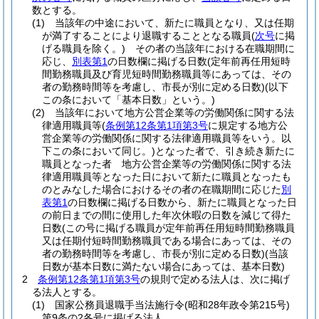
数とする。
(1)
当該年の中途において、新たに職員となり、又は任期
が満了することにより退職することとなる職員
(
次号
に掲
げる職員を除く。)
その者の当該年における在職期間に
応じ、
別表第1
の日数欄に掲げる日数
(定年前再任用短時
間勤務職員及び育児短時間勤務職員等にあっては、その
者の勤務時間等を考慮し、市長が別に定める日数)
(以下
この条において「基本日数」という。)
(2)
当該年において地方公営企業等の労働関係に関する法
律適用職員等
(
条例第12条第1項第3号
に規定する地方公
営企業等の労働関係に関する法律適用職員等をいう。以
下この条において同じ。)
となった者で、引き続き新たに
職員となった者 地方公営企業等の労働関係に関する法
律適用職員等となった日において新たに職員となったも
のとみなした場合におけるその者の在職期間に応じた
別
表第1
の日数欄に掲げる日数から、新たに職員となった日
の前日までの間に使用した年次休暇の日数を減じて得た
日数
(この号に掲げる職員が定年前再任用短時間勤務職員
又は任期付短時間勤務職員である場合にあっては、その
者の勤務時間等を考慮し、市長が別に定める日数)
(当該
日数が基本日数に満たない場合にあっては、基本日数)
2
条例第12条第1項第3号
の規則で定める法人は、次に掲げ
る法人とする。
(1)
国家公務員退職手当法施行令
(昭和28年政令第215号)
第9条の2各号に掲げる法人