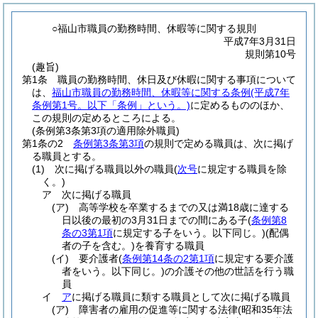
○福山市職員の勤務時間、休暇等に関する規則
平成7年3月31日
規則第10号
(趣旨)
第1条
職員の勤務時間、休日及び休暇に関する事項について
は、
福山市職員の勤務時間、休暇等に関する条例
(平成7年
条例第1号。以下「条例」という。)
に定めるもののほか、
この規則の定めるところによる。
(条例第3条第3項の適用除外職員)
第1条の2
条例第3条第3項
の規則で定める職員は、次に掲げ
る職員とする。
(1)
次に掲げる職員以外の職員
(
次号
に規定する職員を除
く。)
ア
次に掲げる職員
(ア)
高等学校を卒業するまでの又は満18歳に達する
日以後の最初の3月31日までの間にある子
(
条例第8
条の3第1項
に規定する子をいう。以下同じ。)
(配偶
者の子を含む。)
を養育する職員
(イ)
要介護者
(
条例第14条の2第1項
に規定する要介護
者をいう。以下同じ。)
の介護その他の世話を行う職
員
イ
ア
に掲げる職員に類する職員として次に掲げる職員
(ア)
障害者の雇用の促進等に関する法律
(昭和35年法