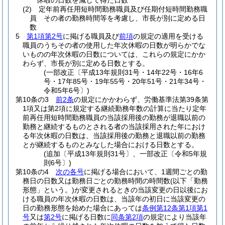
休暇の日数を減じて得た日数
(2)
定年前再任用短時間勤務職員及び任期付短時間勤務職
員 その者の勤務時間等を考慮し、市長が別に定める日
数
5
第1項第2号
に掲げる職員及び
前項
の規定の適用を受ける
職員のうちその者の使用した年次休暇の日数が明らかでな
いものの年次休暇の日数については、これらの規定にかか
わらず、市長が別に定める日数とする。
(一部改正〔平成13年規則31号・14年22号・16年6
号・17年85号・19年55号・20年51号・21年34号・
令和5年6号〕)
第10条の3
前2条
の規定にかかわらず、労働基準法第39条第
1項又は第2項に規定する継続勤務年数の計算に当たり定年
前再任用短時間勤務職員の当該採用後の勤務が退職以前の
勤務と継続するものとされる者の当該採用された年におけ
る年次休暇の日数は、当該採用後の勤務と退職以前の勤務
とが継続するものとみなした場合における日数とする。
(追加〔平成13年規則31号〕、一部改正〔令和5年規
則6号〕)
第10条の4
次の各号
に掲げる場合において、1週間ごとの勤
務日の日数又は勤務日ごとの勤務時間の時間数
(以下「勤務
形態」という。)
が変更されるときの当該変更の日以後にお
ける職員の年次休暇の日数は、当該年の初日に当該変更の
日の勤務形態を始めた場合にあっては
条例第12条第1項第1
号
又は
第2号
に掲げる日数に
同条第2項
の規定により当該年