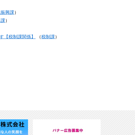
域振興課
）
興課
）
す【税制課関係】
（
税制課
）