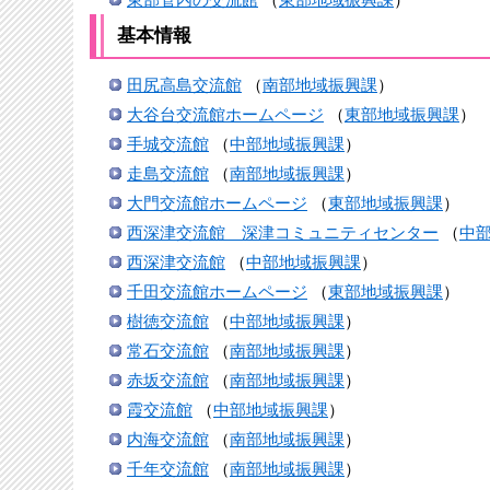
基本情報
田尻高島交流館
（
南部地域振興課
）
大谷台交流館ホームページ
（
東部地域振興課
）
手城交流館
（
中部地域振興課
）
走島交流館
（
南部地域振興課
）
大門交流館ホームページ
（
東部地域振興課
）
西深津交流館 深津コミュニティセンター
（
中
西深津交流館
（
中部地域振興課
）
千田交流館ホームページ
（
東部地域振興課
）
樹徳交流館
（
中部地域振興課
）
常石交流館
（
南部地域振興課
）
赤坂交流館
（
南部地域振興課
）
霞交流館
（
中部地域振興課
）
内海交流館
（
南部地域振興課
）
千年交流館
（
南部地域振興課
）