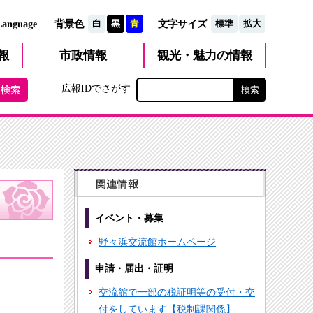
文字サイズ
Language
背景色
白
黒
青
標準
拡大
観光・魅力
市政
情報
報
の情報
広報IDでさがす
イベント・募集
野々浜交流館ホームページ
申請・届出・証明
交流館で一部の税証明等の受付・交
付をしています【税制課関係】