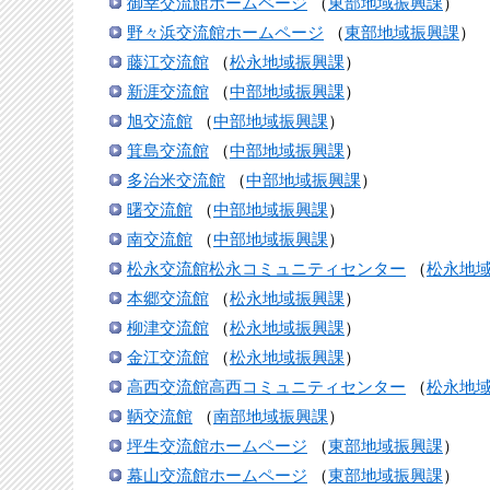
御幸交流館ホームページ
（
東部地域振興課
）
野々浜交流館ホームページ
（
東部地域振興課
）
藤江交流館
（
松永地域振興課
）
新涯交流館
（
中部地域振興課
）
旭交流館
（
中部地域振興課
）
箕島交流館
（
中部地域振興課
）
多治米交流館
（
中部地域振興課
）
曙交流館
（
中部地域振興課
）
南交流館
（
中部地域振興課
）
松永交流館松永コミュニティセンター
（
松永地
本郷交流館
（
松永地域振興課
）
柳津交流館
（
松永地域振興課
）
金江交流館
（
松永地域振興課
）
高西交流館高西コミュニティセンター
（
松永地
鞆交流館
（
南部地域振興課
）
坪生交流館ホームページ
（
東部地域振興課
）
幕山交流館ホームページ
（
東部地域振興課
）