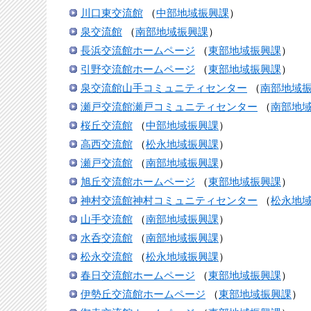
川口東交流館
（
中部地域振興課
）
泉交流館
（
南部地域振興課
）
長浜交流館ホームページ
（
東部地域振興課
）
引野交流館ホームページ
（
東部地域振興課
）
泉交流館山手コミュニティセンター
（
南部地域
瀬戸交流館瀬戸コミュニティセンター
（
南部地
桜丘交流館
（
中部地域振興課
）
高西交流館
（
松永地域振興課
）
瀬戸交流館
（
南部地域振興課
）
旭丘交流館ホームページ
（
東部地域振興課
）
神村交流館神村コミュニティセンター
（
松永地
山手交流館
（
南部地域振興課
）
水呑交流館
（
南部地域振興課
）
松永交流館
（
松永地域振興課
）
春日交流館ホームページ
（
東部地域振興課
）
伊勢丘交流館ホームページ
（
東部地域振興課
）