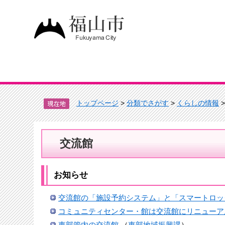
トップページ
>
分類でさがす
>
くらしの情報
交流館
お知らせ
交流館の「施設予約システム」と「スマートロッ
コミュニティセンター・館は交流館にリニューア
東部管内の交流館
（
東部地域振興課
）