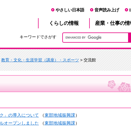
やさしい日本語
音声読み上げ
産業・仕事
くらし
の情報
の情
キーワードでさがす
>
教育・文化・生涯学習（講座）・スポーツ
> 交流館
ク」の導入について
（
東部地域振興課
）
ルオープンしました
（
東部地域振興課
）