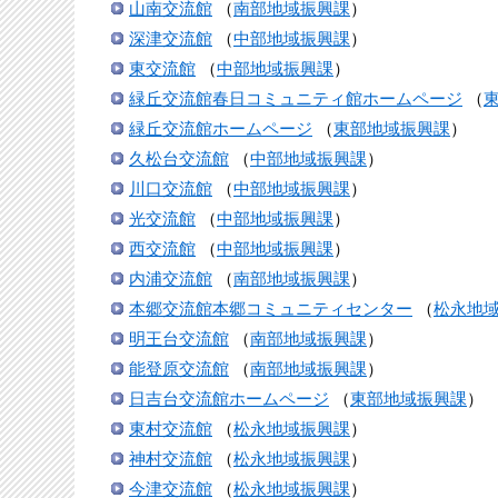
山南交流館
（
南部地域振興課
）
深津交流館
（
中部地域振興課
）
東交流館
（
中部地域振興課
）
緑丘交流館春日コミュニティ館ホームページ
（
緑丘交流館ホームページ
（
東部地域振興課
）
久松台交流館
（
中部地域振興課
）
川口交流館
（
中部地域振興課
）
光交流館
（
中部地域振興課
）
西交流館
（
中部地域振興課
）
内浦交流館
（
南部地域振興課
）
本郷交流館本郷コミュニティセンター
（
松永地
明王台交流館
（
南部地域振興課
）
能登原交流館
（
南部地域振興課
）
日吉台交流館ホームページ
（
東部地域振興課
）
東村交流館
（
松永地域振興課
）
神村交流館
（
松永地域振興課
）
今津交流館
（
松永地域振興課
）