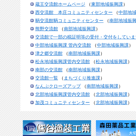
蔵王交流館ホームページ
（
東部地域振興課
）
西交流館 本庄コミュニティセンター
（
中部地
鞆交流館鞆コミュニティセンター
（
南部地域振
熊野交流館
（
南部地域振興課
）
交流館で一部の税証明等の受付・交付をしていま
中部地域振興課 管内交流館
（
中部地域振興課
）
津之郷交流館
（
南部地域振興課
）
松永地域振興課管内交流館
（
松永地域振興課
）
南部の交流館
（
南部地域振興課
）
交流館一覧
（
まちづくり推進課
）
なんぶクローズアップ
（
南部地域振興課
）
北部地域振興課管内交流館
（
北部地域振興課
）
加茂コミュニティセンター
（
北部地域振興課
）