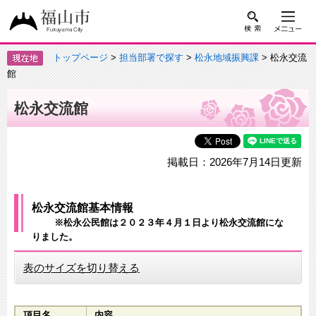
トップページ
>
担当部署で探す
>
松永地域振興課
> 松永交流
館
松永交流館
掲載日：2026年7月14日更新
松永交流館基本情報
※松永公民館は２０２３年４月１日より松永交流館にな
りました。
表のサイズを切り替える
項目名
内容