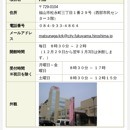
〒729-0104​
住所
福山市松永町三丁目１番２９号（西部市民セン
ター３階）
電話番号
０８４-９３３-４８６４
メールアドレ
matsunaga-krk@city.fukuyama.hiroshima.jp
ス
毎日 ８時３０分 ～ ２２時
開館時間
（１２月２９日から翌年１月3日は休館しま
す。）
月曜日～金
８時３０分 ～ １７時
受付時間
曜日
※祝日を除く
土曜日
８時３０分 ～ １２時１５分
外観