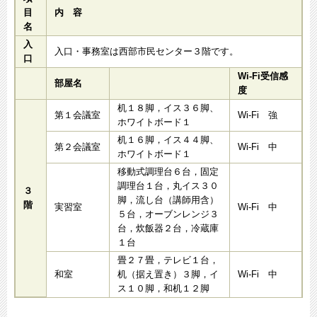
目
内 容
名
入
入口・事務室は西部市民センター３階です。
口
Wi-Fi受信感
部屋名
度
机１８脚，イス３６脚、
第１会議室
Wi-Fi 強
ホワイトボード１
机１６脚，イス４４脚、
第２会議室
Wi-Fi 中
ホワイトボード１
移動式調理台６台，固定
調理台１台，丸イス３０
３
脚，流し台（講師用含）
階
実習室
Wi-Fi 中
５台，オーブンレンジ３
台，炊飯器２台，冷蔵庫
１台
畳２７畳，テレビ１台，
和室
机（据え置き）３脚，イ
Wi-Fi 中
ス１０脚，和机１２脚