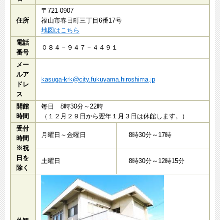
〒721-0907
住所
福山市春日町三丁目6番17号
地図はこちら
電話
０８４－９４７－４４９１
番号
メー
ルア
kasuga-krk@city.fukuyama.hiroshima.jp
ドレ
ス
開館
毎日 8時30分～22時
時間
（１２月２９日から翌年１月３日は休館します。）
受付
月曜日～金曜日
8時30分～17時
時間
※祝
日を
土曜日
8時30分～12時15分
除く