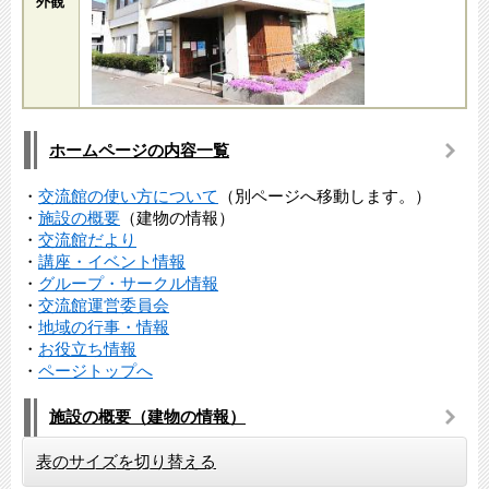
外観
ホームページの内容一覧
・
交流館の使い方について
（別ページへ移動します。）
・
施設の概要
（建物の情報）
・
交流館だより
・
講座・イベント情報
・
グループ・サークル情報
・
交流館運営委員会
・
地域の行事・情報
・
お役立ち情報
・
ページトップへ
施設の概要（建物の情報）
表のサイズを切り替える