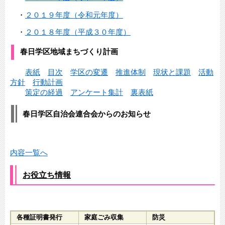
・
２０１９年度（令和元年度）
・
２０１８年度（平成３０年度）
春日学区地域まちづくり計画
表紙
目次
学区の変遷
推進体制
現状と課題
活動
方針
行動計画
策定の経過
アンケート集計
裏表紙
春日学区自治会連合会からのお知らせ
内容一覧へ
お役立ち情報
各種証明書発行
家庭ごみ収集
防災