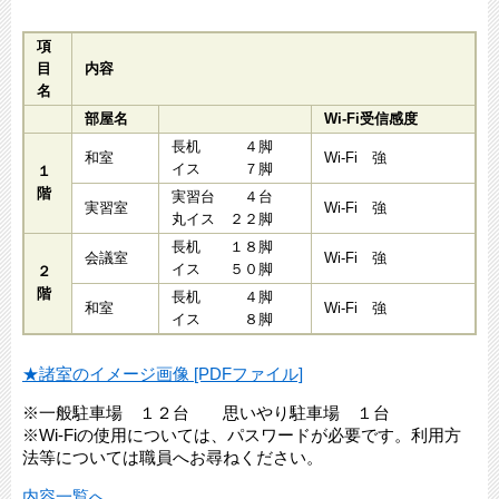
項
目
内容
名
部屋名
Wi-Fi受信感度
長机 ４脚
和室
Wi-Fi 強
イス ７脚
１
階
実習台 ４台
実習室
Wi-Fi 強
丸イス ２２脚
長机 １８脚
会議室
Wi-Fi 強
イス ５０脚
２
階
長机 ４脚
和室
Wi-Fi 強
イス ８脚
★諸室のイメージ画像 [PDFファイル]
※一般駐車場 １２台 思いやり駐車場 １台
※Wi-Fiの使用については、パスワードが必要です。利用方
法等については職員へお尋ねください。
内容一覧へ