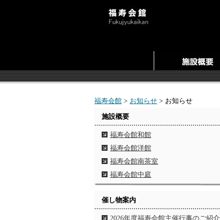
福寿会館
>
お知らせ
> お知らせ
施設概要
福寿会館和館
福寿会館洋館
福寿会館南茶室
福寿会館中庭
催し物案内
2026年度福寿会館主催行事のご紹介