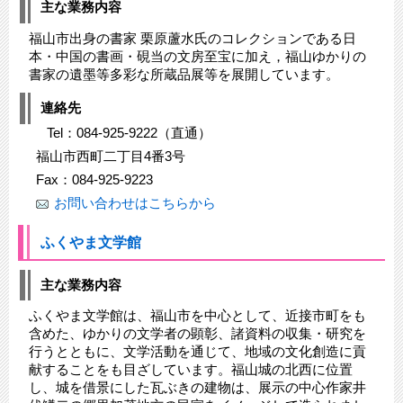
主な業務内容
福山市出身の書家 栗原蘆水氏のコレクションである日
本・中国の書画・硯当の文房至宝に加え，福山ゆかりの
書家の遺墨等多彩な所蔵品展等を展開しています。
連絡先
Tel：084-925-9222（直通）
福山市西町二丁目4番3号
Fax：084-925-9223
お問い合わせはこちらから
ふくやま文学館
主な業務内容
ふくやま文学館は、福山市を中心として、近接市町をも
含めた、ゆかりの文学者の顕彰、諸資料の収集・研究を
行うとともに、文学活動を通じて、地域の文化創造に貢
献することをも目ざしています。福山城の北西に位置
し、城を借景にした瓦ぶきの建物は、展示の中心作家井