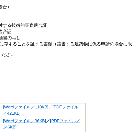
場合）
する技術的審査適合証
適合証
価書の写し
現に存することを証する書類（該当する建築物に係る申請の場合に
ください
[Wordファイル／110KB]
／
[PDFファイル
／421KB]
[Wordファイル／36KB]
／
[PDFファイル／
146KB]