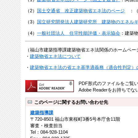
（2）
国土交通省 改正建築物省エネ法のページ
：（
（3）
国立研究開発法人建築研究所 建築物のエネル
（4）
一般社団法人 住宅性能評価・表示協会
：建築
（福山市建築指導課建築物省エネ法関係のホームペー
・
建築物省エネ法について
・
建築物省エネ法の省エネ基準適義務（適合性判定）
PDF形式のファイルをご覧いた
Adobe Readerをお
このページに関するお問い合わせ先
建築指導課
〒720-8501 福山市東桜町3番5号本庁舎11階
審査・検査担当
Tel：084-928-1104