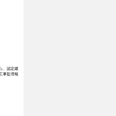
ら、認定建
工事監理報