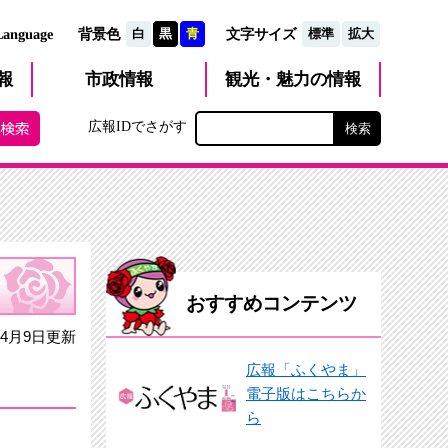
文字サイズ
Language
背景色
白
黒
青
標準
拡大
観光・魅力
市政
情報
報
の情報
広報IDでさがす
おすすめコンテンツ
4月9日更新
広報「ふくやま」
電子版はこちらか
ら