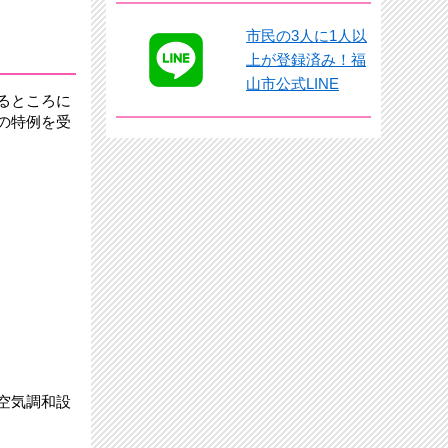
市民の3人に1人以
上が登録済み！福
山市公式LINE
るところに
の特例を受
空気調和設