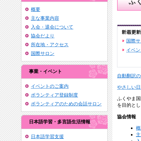
ふ
概要
主な事業内容
入会・退会について
協会だより
国際サ
所在地・アクセス
イベン
国際サロン
事業・イベント
自動翻訳の使い方 
イベントのご案内
やさしい日
ボランティア登録制度
ふくやま国
ボランティアのための会話サロン
を目的とし
協会情報
日本語学習・多言語生活情報
概
主
日本語学習支援