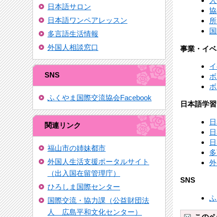
入
日本語サロン
協
日本語ワンペアレッスン
所
国
多言語生活情報
外国人相談窓口
事業・イベ
イ
SNS
ボ
ボ
ふくやま国際交流協会Facebook
日本語学習
日
関連リンク
日
日
福山市の姉妹都市
多
外国人生活支援ポータルサイト
外
（出入国在留管理庁）
SNS
ひろしま国際センター
ふ
国際交流・協力課（公益財団法
人 広島平和文化センター）
このペ