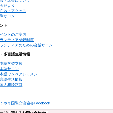
会・退会について
会だより
在地・アクセス
際サロン
ント
ベントのご案内
ランティア登録制度
ランティアのための会話サロン
・多言語生活情報
本語学習支援
本語サロン
本語ワンペアレッスン
言語生活情報
国人相談窓口
くやま国際交流協会Facebook
ージに関するお問い合わせ先