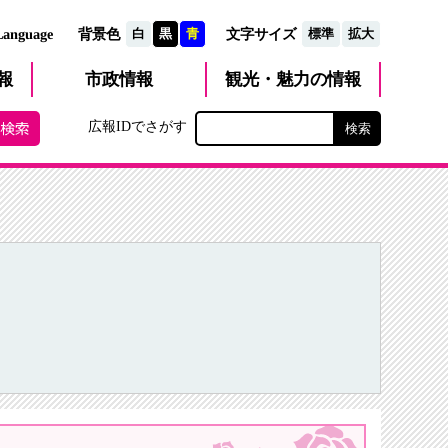
文字サイズ
Language
背景色
白
黒
青
標準
拡大
観光・魅力
市政
情報
報
の情報
広報IDでさがす