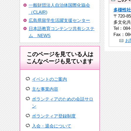
一般財団法人自治体国際化協会
多様性社
（CLAIR)
〒720-
広島県留学生活躍支援センター
多文化共
Tel：084
日本語教育コンテンツ共有システ
Fax：084
ム NEWS
お
このページを見ている人は
こんなページも見ています
イベントのご案内
主な事業内容
ボランティアのための会話サロ
ン
ボランティア登録制度
入会・退会について