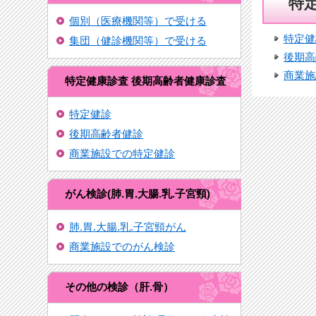
特
個別（医療機関等）で受ける
特定健
集団（健診機関等）で受ける
後期高
商業施
特定健康診査 後期高齢者健康診査
特定健診
後期高齢者健診
商業施設での特定健診
がん検診(肺.胃.大腸.乳.子宮頸)
肺.胃.大腸.乳.子宮頸がん
商業施設でのがん検診
その他の検診（肝.骨）