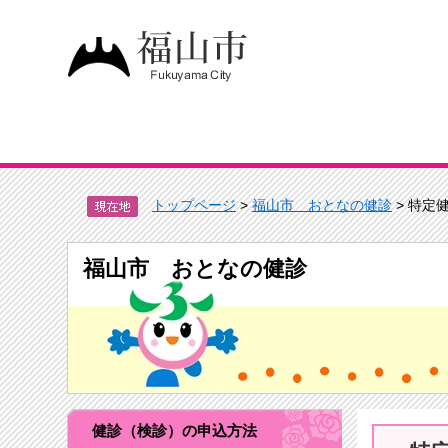
トップページ
>
福山市 おとなの健診
> 特定
福山市 おとなの健診
健診（検診）の申込方法