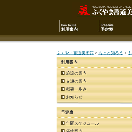
ふくやま書道美術館
>
もっと知ろう
>
も
利用案内
施設の案内
交通の案内
概要・歩み
お知らせ
予定表
年間スケジュール
催物案内