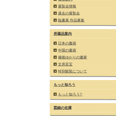
展覧会情報
過去の展覧会
臨書展 作品募集
所蔵品案内
日本の書画
中国の書画
備後ゆかりの書家
文房至宝
特別観覧について
もっと知ろう
もっと知ろう!!
図録の在庫