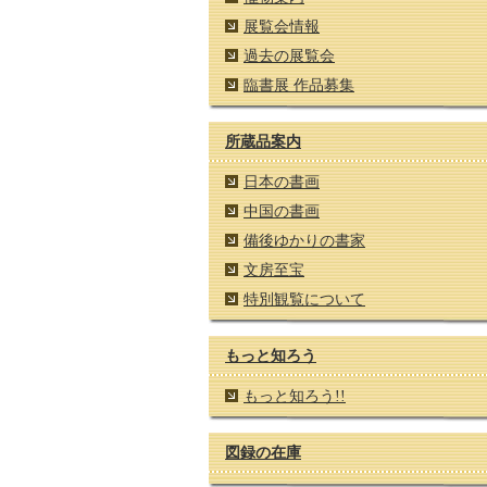
展覧会情報
過去の展覧会
臨書展 作品募集
所蔵品案内
日本の書画
中国の書画
備後ゆかりの書家
文房至宝
特別観覧について
もっと知ろう
もっと知ろう!!
図録の在庫