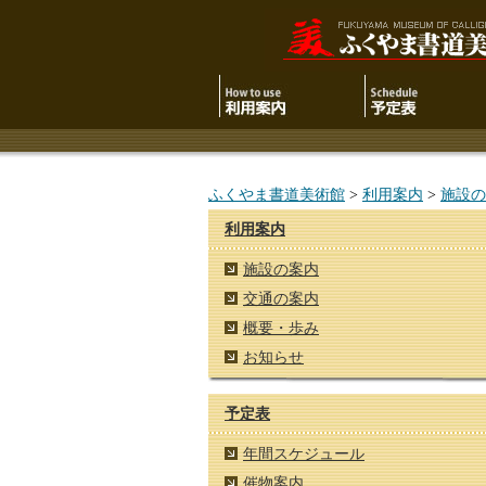
ふくやま書道美術館
>
利用案内
>
施設の
利用案内
施設の案内
交通の案内
概要・歩み
お知らせ
予定表
年間スケジュール
催物案内