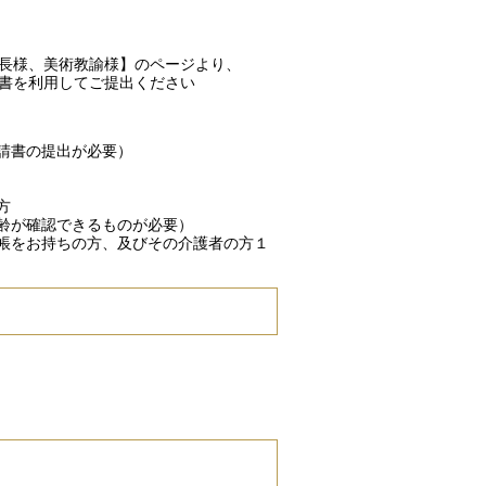
長様、美術教諭様】のページより、
書を利用してご提出ください
請書の提出が必要）
方
齢が確認できるものが必要）
帳をお持ちの方、及びその介護者の方１