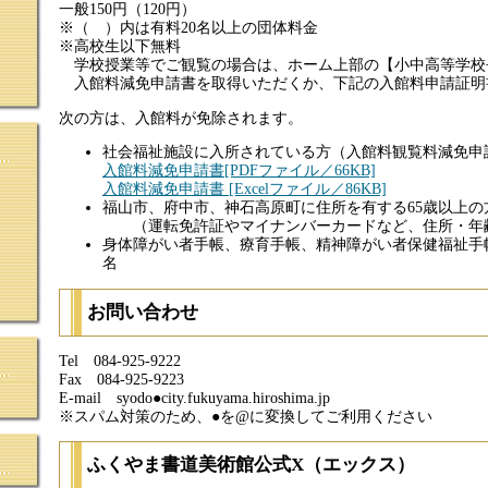
一般150円（120円）
※（ ）内は有料20名以上の団体料金
※高校生以下無料​
学校授業等でご観覧の場合は、ホーム上部の【小中高等学校
入館料減免申請書を取得いただくか、下記の入館料申請証明
次の方は、入館料が免除されます。
社会福祉施設に入所されている方（入館料観覧料減免申
入館料減免申請書[PDFファイル／66KB]
入館料減免申請書 [Excelファイル／86KB]
福山市、府中市、神石高原町に住所を有する65歳以上の
（運転免許証やマイナンバーカードなど、住所・年
身体障がい者手帳、療育手帳、精神障がい者保健福祉手
名
お問い合わせ
Tel 084-925-9222
Fax 084-925-9223
E-mail syodo●city.fukuyama.hiroshima.jp
※スパム対策のため、●を@に変換してご利用ください
ふくやま書道美術館公式X（エックス）