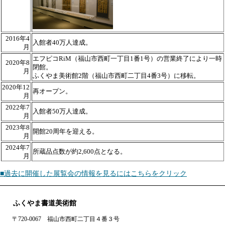
2016年4
入館者40万人達成。
月
エフピコRiM（福山市西町一丁目1番1号）の営業終了により一時
2020年8
閉館。
月
ふくやま美術館2階（福山市西町二丁目4番3号）に移転。
2020年12
再オープン。
月
2022年7
入館者50万人達成。
月
2023年8
開館20周年を迎える。
月
2024年7
所蔵品点数が約2,600点となる。
月
■過去に開催した展覧会の情報を見るにはこちらをクリック
ふくやま書道美術館
〒720-0067 福山市西町二丁目４番３号