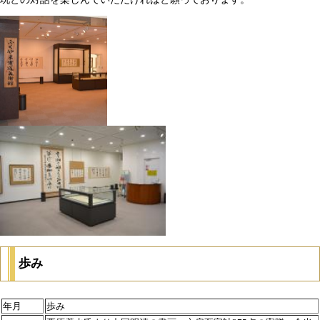
歩み
年月
歩み