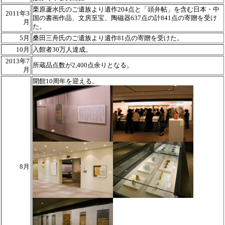
栗原蘆水氏のご遺族より遺作204点と「頭弁帖」を含む日本・中
2011年3
国の書画作品、文房至宝、陶磁器637点の計841点の寄贈を受け
月
た。
5月
桑田三舟氏のご遺族より遺作81点の寄贈を受けた。
10月
入館者30万人達成。
2013年7
所蔵品点数が2,400点余りとなる。
月
開館10周年を迎える。
8月