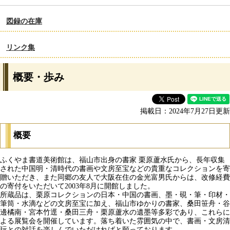
図録の在庫
リンク集
概要・歩み
掲載日：2024年7月27日更新
概要
ふくやま書道美術館は、福山市出身の書家 栗原蘆水氏から、長年収集
された中国明・清時代の書画や文房至宝などの貴重なコレクションを寄
贈いただき、また同郷の友人で大阪在住の金光富男氏からは、改修経費
の寄付をいただいて2003年8月に開館しました。
所蔵品は、栗原コレクションの日本・中国の書画、墨・硯・筆・印材・
筆筒・水滴などの文房至宝に加え、福山市ゆかりの書家、桑田笹舟・谷
邊橘南・宮本竹逕・桑田三舟・栗原蘆水の遺墨等多彩であり、これらに
よる展覧会を開催しています。落ち着いた雰囲気の中で、書画・文房清
玩との対話を楽しんでいただければと願っております。