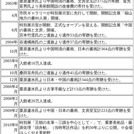
栗原蘆水氏より中国明清の書画、文房至宝計375点の寄贈、金光
2003年
富男氏より美術館開設の改修費の寄付を受けた。
市民ギャラリーが特別展示室に先行して開館。開館記念展「福山
4月
地方の書80人展」開催。
特別展示室が開館、正式なオープンを迎える。開館記念展「中国
8月
の書画と文房」開催。
宮本竹逕氏のご遺族より遺作53点の寄贈を受けた。
2004年
谷邊橘南氏のご遺族より遺作57点の寄贈を受けた。
栗原蘆水氏より中国明清の書画、日本の書画計364点の寄贈を受
10月
けた。
2005年9
入館者10万人達成。
月
10月
桑田笹舟氏のご遺族より遺作41点の寄贈を受けた。
12月
栗原蘆水氏より日本・中国の書画計344点の寄贈を受けた。
2006年4
栗原蘆水氏より古筆手鑑など計13点の寄贈を受けた。
月
2008年2
入館者20万人達成。
月
2009年2
栗原蘆水氏より中国・日本の書画、文房至宝計223点の寄贈を受
月
けた。
特別展「王朝の名筆－三蹟を中心として－」で、重要美術品・藤
2010年9
原佐理「頭弁帖」（当時寄託作品）を約50年ぶりに公開。※会場
月
はふくやま美術館