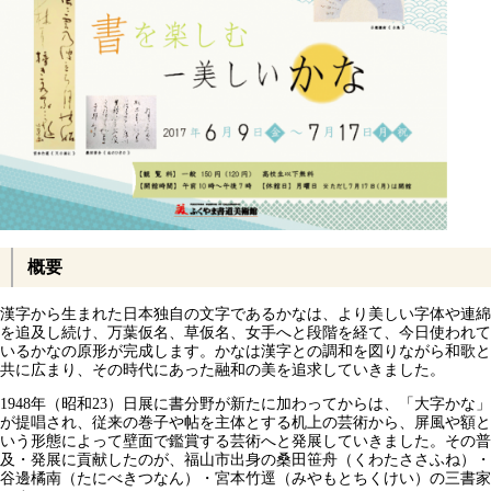
概要
漢字から生まれた日本独自の文字であるかなは、より美しい字体や連綿
を追及し続け、万葉仮名、草仮名、女手へと段階を経て、今日使われて
いるかなの原形が完成します。かなは漢字との調和を図りながら和歌と
共に広まり、その時代にあった融和の美を追求していきました。
1948年（昭和23）日展に書分野が新たに加わってからは、「大字かな」
が提唱され、従来の巻子や帖を主体とする机上の芸術から、屏風や額と
いう形態によって壁面で鑑賞する芸術へと発展していきました。その普
及・発展に貢献したのが、福山市出身の桑田笹舟（くわたささふね）・
谷邊橘南（たにべきつなん）・宮本竹逕（みやもとちくけい）の三書家