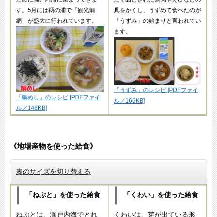
す。5月には鞆の浦で「観光鯛
具をかくし、うずめて食べたのが
網」が盛大に行われています。
「うずみ」の始まりと言われてい
ます。
「うずみ」のレシピ [PDFファイ
「鯛めし」のレシピ [PDFファイ
ル／166KB]
ル／146KB]
《地場産物を使った給食》
表のサイズを切り替える
「ねぶと」を使った給食
「くわい」を使った給食
ねぶとは、瀬戸内海でとれ
くわいは、芽が出ている形