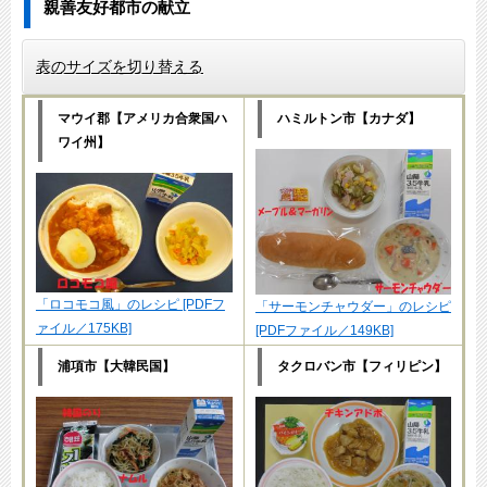
親善友好都市の献立
表のサイズを切り替える
マウイ郡【アメリカ合衆国ハ
ハミルトン市【カナダ】
ワイ州】
「ロコモコ風」のレシピ [PDFフ
「サーモンチャウダー」のレシピ
ァイル／175KB]
[PDFファイル／149KB]
浦項市【大韓民国】
タクロバン市【フィリピン】