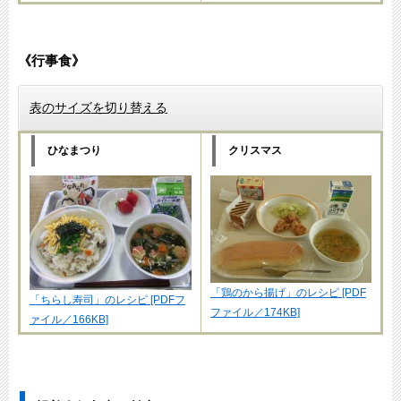
《行事食》
表のサイズを切り替える
ひなまつり
クリスマス
「鶏のから揚げ」のレシピ [PDF
「ちらし寿司」のレシピ [PDFフ
ファイル／174KB]
ァイル／166KB]