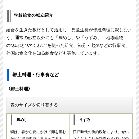
学校給食の献立紹介
給食を生きた教材として活用し、児童生徒が伝統料理に親しむよ
う、通常の献立以外にも「鯛めし」や「うずみ」、地場産物
の“ねぶと”や“くわい”を使った給食、節分・七夕などの行事食、
外国の食文化を知る給食なども実施しています。
郷土料理・行事食など
《郷土料理》
表のサイズを切り替える
鯛めし
うずみ
鯛は、春から夏にかけて卵を産む
江戸時代の倹約政治により、ぜい
ために瀬戸内海に集まってきま
たく品とされた鶏肉やえびなどの