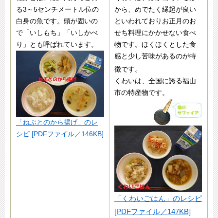
る3～5センチメートル位の
から、めでたく縁起が良い
白身の魚です。頭が固いの
といわれておりお正月のお
で「いしもち」「いしかべ
せち料理にかかせない食べ
り」とも呼ばれています。
物です。ほくほくとした食
感と少し苦味があるのが特
。
徴です
くわいは、全国に誇る福山
市の特産物です。
「ねぶとのから揚げ」のレ
シピ [PDFファイル／146KB]
「くわいごはん」のレシピ
[PDFファイル／147KB]