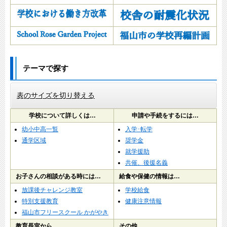
テーマで探す
表のサイズを切り替える
学校について詳しくは…
申請や手続をするには…
幼小中高一覧
入学･転学
通学区域
奨学金
就学援助
共催、後援名義
お子さんの相談がある時には…
給食や保健の情報は…
放課後チャレンジ教室
学校給食
特別支援教育
健康注意情報
福山市フリースクール かがやき
教育長室から…
その他