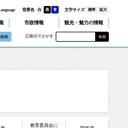
文字サイズ
背景色
Language
白
黒
青
標準
拡大
観光・魅力
市政
情報
報
の情報
広報IDでさがす
教育委員会に
募集
関係課