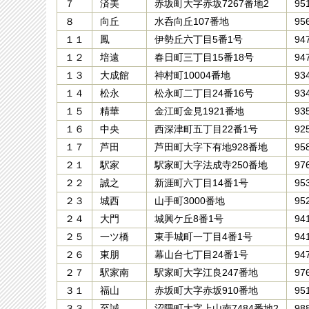
７
済美
赤坂町大字赤坂7267番地2
95
８
向丘
水呑向丘107番地
95
１１
鳳
伊勢丘六丁目5番1号
94
１２
培遠
春日町三丁目15番18号
94
１３
大成館
神村町10004番地
93
１４
松永
松永町二丁目24番16号
93
１５
精華
金江町金見1921番地
93
１６
中央
西深津町五丁目22番1号
92
１７
芦田
芦田町大字下有地928番地
95
２１
駅家
駅家町大字法成寺250番地
97
２２
誠之
新涯町六丁目14番1号
95
２３
城西
山手町3000番地
95
２４
大門
城興ケ丘8番1号
94
２５
一ツ橋
東手城町一丁目4番1号
94
２６
東朋
幕山台七丁目24番1号
94
２７
駅家南
駅家町大字江良247番地
97
３１
福山
赤坂町大字赤坂910番地
95
３３
至誠
沼隈町大字上山南7484番地2
98