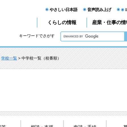
やさしい日本語
音声読み上げ
産業・仕事
くらし
の情報
の情
キーワードでさがす
>
学校一覧
> 中学校一覧（校番順）
彰等
相談・支援
申請・手続