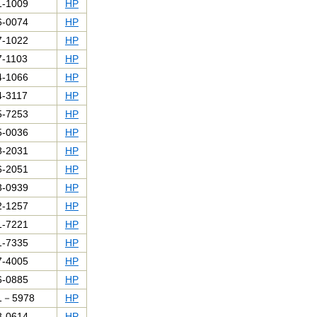
1-1009
HP
6-0074
HP
7-1022
HP
7-1103
HP
4-1066
HP
4-3117
HP
5-7253
HP
5-0036
HP
8-2031
HP
6-2051
HP
3-0939
HP
2-1257
HP
1-7221
HP
1-7335
HP
7-4005
HP
6-0885
HP
1－5978
HP
8-0614
HP