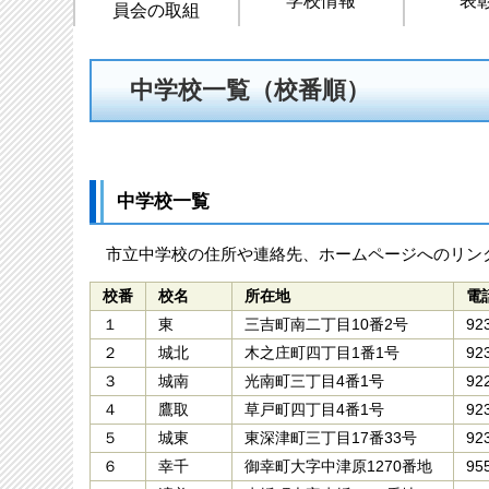
員会の取組
中学校一覧（校番順）
中学校一覧
市立中学校の住所や連絡先、ホームページへのリン
校番
校名
所在地
電
１
東
三吉町南二丁目10番2号
92
２
城北
木之庄町四丁目1番1号
92
３
城南
光南町三丁目4番1号
92
４
鷹取
草戸町四丁目4番1号
92
５
城東
東深津町三丁目17番33号
92
６
幸千
御幸町大字中津原1270番地
95