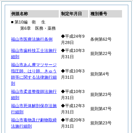
例規名称
制定年月日
種別番号
■ 第10編
衛
生
第6章 医務・薬務
◆平成24年9
福山市医療法施行条例
条例第62号
月28日
福山市歯科技工士法施行
◆平成10年3
規則第22号
細則
月31日
福山市あん摩マツサージ
指圧師、はり師、きゅう
◆平成10年3
規則第4号
師等に関する法律施行細
月31日
則
福山市柔道整復師法施行
◆平成10年3
規則第23号
細則
月31日
福山市死体解剖保存法施
◆平成12年3
規則第47号
行細則
月31日
福山市毒物及び劇物取締
◆平成20年3
規則第23号
法施行細則
月31日