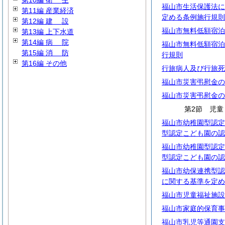
第10編
衛
生
福山市生活保護法に
第11編 産業経済
定める条例施行規則
第12編
建
設
福山市無料低額宿泊
第13編 上下水道
第14編
病
院
福山市無料低額宿泊
第15編
消
防
行規則
第16編 その他
行旅病人及び行旅死
福山市災害弔慰金の
福山市災害弔慰金の
第2節 児童
福山市幼稚園型認定
型認定こども園の認
福山市幼稚園型認定
型認定こども園の認
福山市幼保連携型認
に関する基準を定め
福山市児童福祉施設
福山市家庭的保育事
福山市乳児等通園支