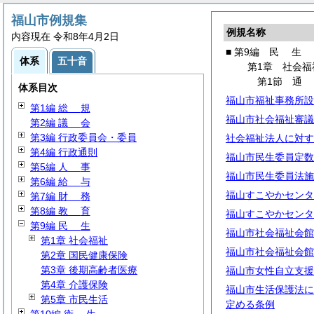
福山市例規集
例規名称
内容現在 令和8年4月2日
■ 第9編
民
生
体系
五十音
第1章 社会福
第1節
体系目次
福山市福祉事務所設
第1編
総
規
福山市社会福祉審議
第2編
議
会
第3編 行政委員会・委員
社会福祉法人に対す
第4編 行政通則
福山市民生委員定数
第5編
人
事
福山市民生委員法施
第6編
給
与
福山すこやかセンタ
第7編
財
務
第8編
教
育
福山すこやかセンタ
第9編
民
生
福山市社会福祉会館
第1章 社会福祉
福山市社会福祉会館
第2章 国民健康保険
第3章 後期高齢者医療
福山市女性自立支援
第4章 介護保険
福山市生活保護法に
第5章 市民生活
定める条例