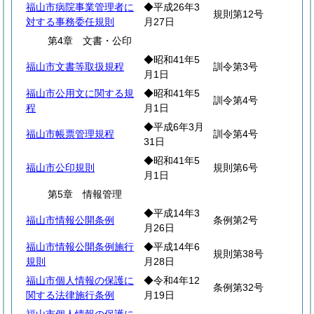
福山市病院事業管理者に
◆平成26年3
規則第12号
対する事務委任規則
月27日
第4章 文書・公印
◆昭和41年5
福山市文書等取扱規程
訓令第3号
月1日
福山市公用文に関する規
◆昭和41年5
訓令第4号
程
月1日
◆平成6年3月
福山市帳票管理規程
訓令第4号
31日
◆昭和41年5
福山市公印規則
規則第6号
月1日
第5章 情報管理
◆平成14年3
福山市情報公開条例
条例第2号
月26日
福山市情報公開条例施行
◆平成14年6
規則第38号
規則
月28日
福山市個人情報の保護に
◆令和4年12
条例第32号
関する法律施行条例
月19日