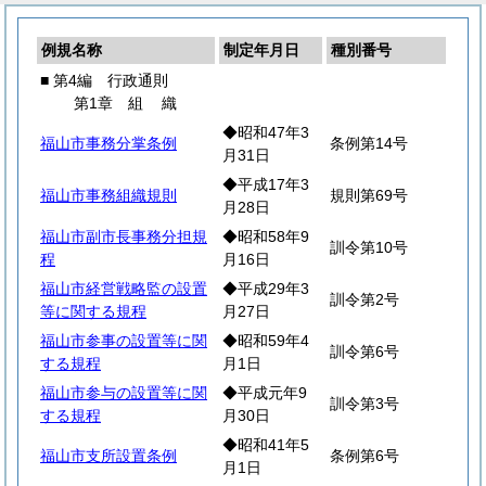
例規名称
制定年月日
種別番号
■ 第4編 行政通則
第1章
組
織
◆昭和47年3
福山市事務分掌条例
条例第14号
月31日
◆平成17年3
福山市事務組織規則
規則第69号
月28日
福山市副市長事務分担規
◆昭和58年9
訓令第10号
程
月16日
福山市経営戦略監の設置
◆平成29年3
訓令第2号
等に関する規程
月27日
福山市参事の設置等に関
◆昭和59年4
訓令第6号
する規程
月1日
福山市参与の設置等に関
◆平成元年9
訓令第3号
する規程
月30日
◆昭和41年5
福山市支所設置条例
条例第6号
月1日