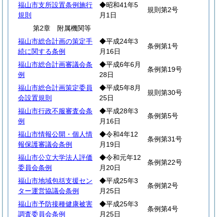
福山市支所設置条例施行
◆昭和41年5
規則第2号
規則
月1日
第2章 附属機関等
福山市総合計画の策定手
◆平成24年3
条例第1号
続に関する条例
月16日
福山市総合計画審議会条
◆平成6年6月
条例第19号
例
28日
福山市総合計画策定委員
◆平成5年8月
規則第30号
会設置規則
25日
福山市行政不服審査会条
◆平成28年3
条例第5号
例
月16日
福山市情報公開・個人情
◆令和4年12
条例第31号
報保護審議会条例
月19日
福山市公立大学法人評価
◆令和元年12
条例第22号
委員会条例
月20日
福山市地域包括支援セン
◆平成25年3
条例第2号
ター運営協議会条例
月25日
福山市予防接種健康被害
◆平成25年3
条例第4号
調査委員会条例
月25日