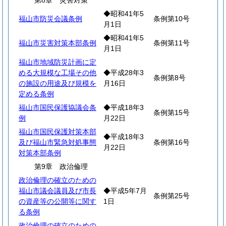
第8章 災害対策
◆昭和41年5
福山市防災会議条例
条例第10号
月1日
◆昭和41年5
福山市災害対策本部条例
条例第11号
月1日
福山市地域防災計画に定
める大規模な工場その他
◆平成28年3
条例第8号
の施設の用途及び規模を
月16日
定める条例
福山市国民保護協議会条
◆平成18年3
条例第15号
例
月22日
福山市国民保護対策本部
◆平成18年3
及び福山市緊急対処事態
条例第16号
月22日
対策本部条例
第9章 政治倫理
政治倫理の確立のための
福山市議会議員及び市長
◆平成5年7月
条例第25号
の資産等の公開等に関す
1日
る条例
政治倫理の確立のための