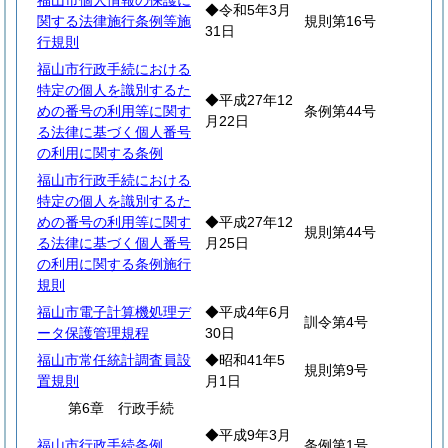
福山市個人情報の保護に
◆令和5年3月
関する法律施行条例等施
規則第16号
31日
行規則
福山市行政手続における
特定の個人を識別するた
◆平成27年12
めの番号の利用等に関す
条例第44号
月22日
る法律に基づく個人番号
の利用に関する条例
福山市行政手続における
特定の個人を識別するた
めの番号の利用等に関す
◆平成27年12
規則第44号
る法律に基づく個人番号
月25日
の利用に関する条例施行
規則
福山市電子計算機処理デ
◆平成4年6月
訓令第4号
ータ保護管理規程
30日
福山市常任統計調査員設
◆昭和41年5
規則第9号
置規則
月1日
第6章 行政手続
◆平成9年3月
福山市行政手続条例
条例第1号