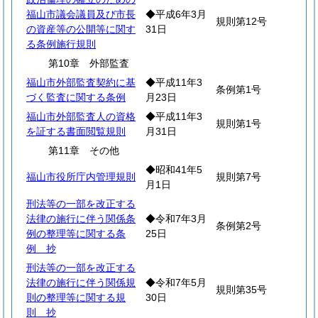
福山市議会議員及び市長
◆平成6年3月
規則第12号
の資産等の公開等に関す
31日
る条例施行規則
第10章 外部監査
福山市外部監査契約に基
◆平成11年3
条例第1号
づく監査に関する条例
月23日
福山市外部監査人の資格
◆平成11年3
規則第1号
を証する書面閲覧規則
月31日
第11章 その他
◆昭和41年5
福山市役所庁内管理規則
規則第7号
月1日
刑法等の一部を改正する
法律の施行に伴う関係条
◆令和7年3月
条例第2号
例の整理等に関する条
25日
例 抄
刑法等の一部を改正する
法律の施行に伴う関係規
◆令和7年5月
規則第35号
則の整理等に関する規
30日
則 抄