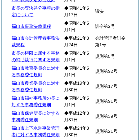
市長の専決処分事項の指
◆昭和41年5
議決
定について
月17日
◆昭和41年5
福山市事務決裁規程
訓令第2号
月1日
福山市会計管理者事務決
◆平成21年3
会計管理者訓令
裁規程
月24日
第1号
市長の権限に属する事務
◆昭和41年5
規則第5号
の補助執行に関する規則
月1日
福山市教育委員会に対す
◆昭和41年5
規則第92号
る事務委任規則
月1日
福山市農業委員会に対す
◆平成19年3
規則第17号
る事務委任規則
月30日
福山市福祉事務所の長に
◆昭和41年5
規則第91号
対する事務委任規則
月1日
福山市保健所長に対する
◆平成12年3
規則第39号
事務委任規則
月31日
福山市上下水道事業管理
◆平成24年3
規則第21号
者に対する事務委任規則
月30日