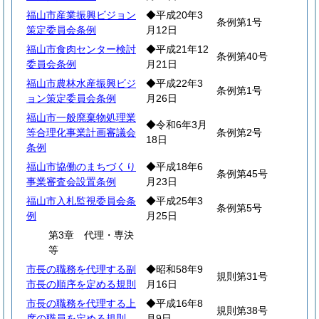
福山市産業振興ビジョン
◆平成20年3
条例第1号
策定委員会条例
月12日
福山市食肉センター検討
◆平成21年12
条例第40号
委員会条例
月21日
福山市農林水産振興ビジ
◆平成22年3
条例第1号
ョン策定委員会条例
月26日
福山市一般廃棄物処理業
◆令和6年3月
等合理化事業計画審議会
条例第2号
18日
条例
福山市協働のまちづくり
◆平成18年6
条例第45号
事業審査会設置条例
月23日
福山市入札監視委員会条
◆平成25年3
条例第5号
例
月25日
第3章 代理・専決
等
市長の職務を代理する副
◆昭和58年9
規則第31号
市長の順序を定める規則
月16日
市長の職務を代理する上
◆平成16年8
規則第38号
席の職員を定める規則
月9日