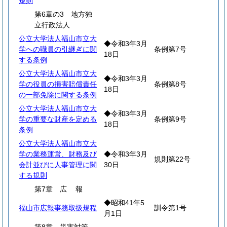
規則
第6章の3 地方独
立行政法人
公立大学法人福山市立大
◆令和3年3月
学への職員の引継ぎに関
条例第7号
18日
する条例
公立大学法人福山市立大
◆令和3年3月
学の役員の損害賠償責任
条例第8号
18日
の一部免除に関する条例
公立大学法人福山市立大
◆令和3年3月
学の重要な財産を定める
条例第9号
18日
条例
公立大学法人福山市立大
学の業務運営、財務及び
◆令和3年3月
規則第22号
会計並びに人事管理に関
30日
する規則
第7章
広
報
◆昭和41年5
福山市広報事務取扱規程
訓令第1号
月1日