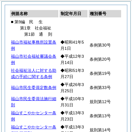
例規名称
制定年月日
種別番号
■ 第9編
民
生
第1章 社会福祉
第1節
通
則
福山市福祉事務所設置条
◆昭和41年5
条例第30号
例
月1日
福山市社会福祉審議会条
◆平成12年3
条例第20号
例
月14日
社会福祉法人に対する助
◆昭和51年3
条例第19号
成の手続に関する条例
月27日
◆平成26年3
福山市民生委員定数条例
条例第33号
月25日
福山市民生委員法施行細
◆平成10年3
規則第12号
則
月31日
福山すこやかセンター条
◆平成13年3
条例第13号
例
月23日
福山すこやかセンター条
◆平成13年3
規則第14号