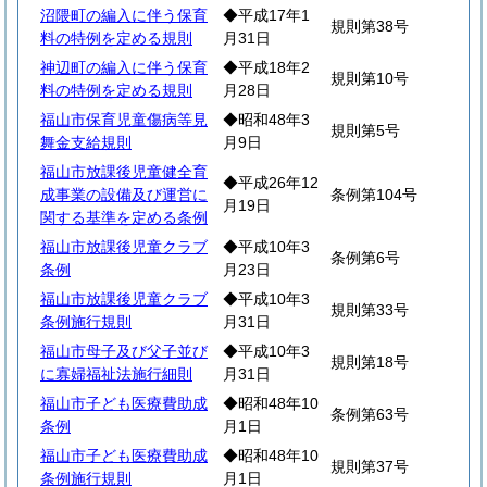
沼隈町の編入に伴う保育
◆平成17年1
規則第38号
料の特例を定める規則
月31日
神辺町の編入に伴う保育
◆平成18年2
規則第10号
料の特例を定める規則
月28日
福山市保育児童傷病等見
◆昭和48年3
規則第5号
舞金支給規則
月9日
福山市放課後児童健全育
◆平成26年12
成事業の設備及び運営に
条例第104号
月19日
関する基準を定める条例
福山市放課後児童クラブ
◆平成10年3
条例第6号
条例
月23日
福山市放課後児童クラブ
◆平成10年3
規則第33号
条例施行規則
月31日
福山市母子及び父子並び
◆平成10年3
規則第18号
に寡婦福祉法施行細則
月31日
福山市子ども医療費助成
◆昭和48年10
条例第63号
条例
月1日
福山市子ども医療費助成
◆昭和48年10
規則第37号
条例施行規則
月1日