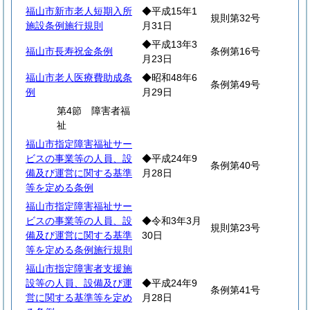
福山市新市老人短期入所
◆平成15年1
規則第32号
施設条例施行規則
月31日
◆平成13年3
福山市長寿祝金条例
条例第16号
月23日
福山市老人医療費助成条
◆昭和48年6
条例第49号
例
月29日
第4節 障害者福
祉
福山市指定障害福祉サー
ビスの事業等の人員、設
◆平成24年9
条例第40号
備及び運営に関する基準
月28日
等を定める条例
福山市指定障害福祉サー
ビスの事業等の人員、設
◆令和3年3月
規則第23号
備及び運営に関する基準
30日
等を定める条例施行規則
福山市指定障害者支援施
設等の人員、設備及び運
◆平成24年9
条例第41号
営に関する基準等を定め
月28日