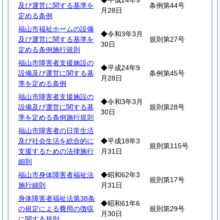
◆平成24年9
及び運営に関する基準を
条例第44号
月28日
定める条例
福山市福祉ホームの設備
◆令和3年3月
及び運営に関する基準を
規則第27号
30日
定める条例施行規則
福山市障害者支援施設の
◆平成24年9
設備及び運営に関する基
条例第45号
月28日
準を定める条例
福山市障害者支援施設の
◆令和3年3月
設備及び運営に関する基
規則第28号
30日
準を定める条例施行規則
福山市障害者の日常生活
及び社会生活を総合的に
◆平成18年3
規則第115号
支援するための法律施行
月31日
細則
福山市身体障害者福祉法
◆昭和62年3
規則第17号
施行細則
月31日
身体障害者福祉法第38条
◆昭和61年6
の規定による費用の徴収
規則第29号
月30日
に関する規則