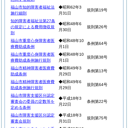
福山市知的障害者福祉法
◆昭和62年3
規則第19号
施行細則
月31日
知的障害者福祉法第27条
◆昭和48年6
の規定による費用徴収規
規則第26号
月30日
則
福山市重度心身障害者医
◆昭和48年10
条例第64号
療費助成条例
月1日
福山市重度心身障害者医
◆昭和48年10
規則第38号
療費助成条例施行規則
月1日
福山市精神障害者医療費
◆昭和49年3
条例第13号
助成条例
月29日
福山市精神障害者医療費
◆昭和49年6
規則第64号
助成条例施行規則
月29日
福山市障害支援区分認定
◆平成18年3
審査会の委員の定数等を
条例第22号
月22日
定める条例
福山市障害支援区分認定
◆平成18年3
規則第75号
審査会規則
月31日