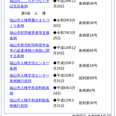
福山市こころをつなぐ手
◆平成29年12
条例第36号
話言語条例
月20日
第5節
人
権
福山市人権尊重のまちづ
◆令和3年9月
条例第36号
くり条例
30日
福山市犯罪被害者等支援
◆令和7年3月
条例第18号
条例
25日
福山市新市町同和奨学金
◆平成14年12
等の返還債務の免除に関
条例第85号
月20日
する条例
福山市人権交流センター
◆平成15年3
条例第18号
条例
月25日
福山市人権交流センター
◆平成15年3
規則第99号
条例施行規則
月31日
福山市人権平和資料館条
◆平成6年3月
条例第6号
例
24日
福山市人権平和資料館条
◆平成12年3
規則第30号
例施行規則
月31日