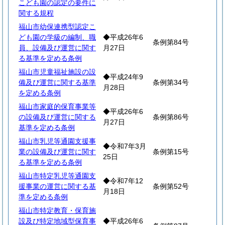
こども園の認定の要件に
関する規程
福山市幼保連携型認定こ
ども園の学級の編制、職
◆平成26年6
条例第84号
員、設備及び運営に関す
月27日
る基準を定める条例
福山市児童福祉施設の設
◆平成24年9
備及び運営に関する基準
条例第34号
月28日
を定める条例
福山市家庭的保育事業等
◆平成26年6
の設備及び運営に関する
条例第86号
月27日
基準を定める条例
福山市乳児等通園支援事
◆令和7年3月
業の設備及び運営に関す
条例第15号
25日
る基準を定める条例
福山市特定乳児等通園支
◆令和7年12
援事業の運営に関する基
条例第52号
月18日
準を定める条例
福山市特定教育・保育施
設及び特定地域型保育事
◆平成26年6