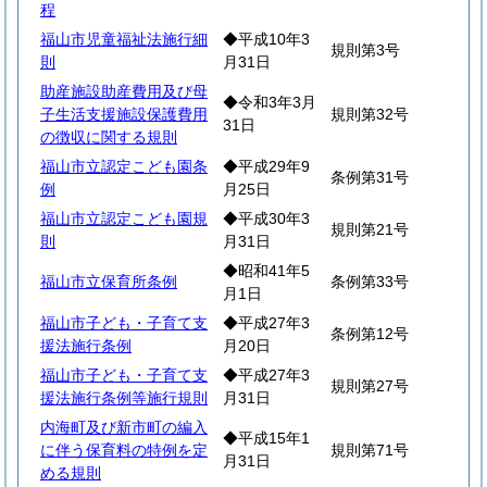
程
福山市児童福祉法施行細
◆平成10年3
規則第3号
則
月31日
助産施設助産費用及び母
◆令和3年3月
子生活支援施設保護費用
規則第32号
31日
の徴収に関する規則
福山市立認定こども園条
◆平成29年9
条例第31号
例
月25日
福山市立認定こども園規
◆平成30年3
規則第21号
則
月31日
◆昭和41年5
福山市立保育所条例
条例第33号
月1日
福山市子ども・子育て支
◆平成27年3
条例第12号
援法施行条例
月20日
福山市子ども・子育て支
◆平成27年3
規則第27号
援法施行条例等施行規則
月31日
内海町及び新市町の編入
◆平成15年1
に伴う保育料の特例を定
規則第71号
月31日
める規則