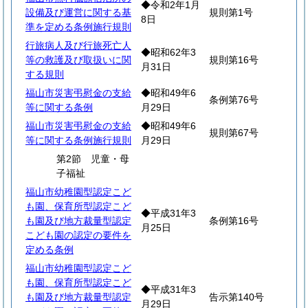
◆令和2年1月
設備及び運営に関する基
規則第1号
8日
準を定める条例施行規則
行旅病人及び行旅死亡人
◆昭和62年3
等の救護及び取扱いに関
規則第16号
月31日
する規則
福山市災害弔慰金の支給
◆昭和49年6
条例第76号
等に関する条例
月29日
福山市災害弔慰金の支給
◆昭和49年6
規則第67号
等に関する条例施行規則
月29日
第2節 児童・母
子福祉
福山市幼稚園型認定こど
も園、保育所型認定こど
◆平成31年3
も園及び地方裁量型認定
条例第16号
月25日
こども園の認定の要件を
定める条例
福山市幼稚園型認定こど
も園、保育所型認定こど
◆平成31年3
も園及び地方裁量型認定
告示第140号
月29日