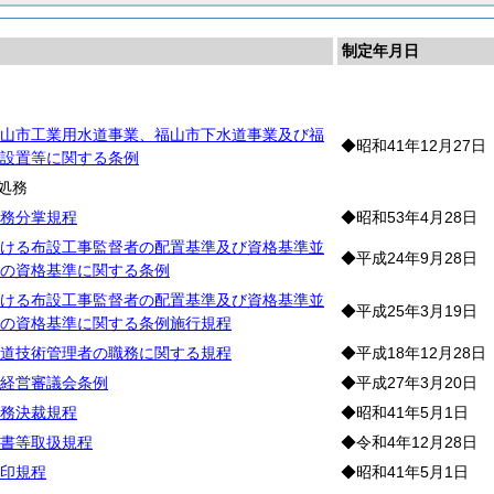
制定年月日
則
山市工業用水道事業、福山市下水道事業及び福
◆昭和41年12月27日
設置等に関する条例
処務
務分掌規程
◆昭和53年4月28日
ける布設工事監督者の配置基準及び資格基準並
◆平成24年9月28日
の資格基準に関する条例
ける布設工事監督者の配置基準及び資格基準並
◆平成25年3月19日
の資格基準に関する条例施行規程
道技術管理者の職務に関する規程
◆平成18年12月28日
経営審議会条例
◆平成27年3月20日
務決裁規程
◆昭和41年5月1日
書等取扱規程
◆令和4年12月28日
印規程
◆昭和41年5月1日