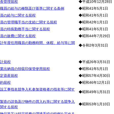
舎管理規程
◆平成10年12月28日
職員の給与の種類及び基準に関する条例
◆昭和41年5月1日
員の給与に関する規程
◆昭和41年5月1日
員の管理職手当の支給に関する規程
◆昭和42年1月1日
員の特殊勤務手当に関する規程
◆昭和41年5月1日
員の旅費に関する規程
◆昭和44年7月29日
計年度任用職員の勤務時間、休暇、給与等に関
◆令和2年3月31日
務
計規程
◆平成26年3月31日
業出納員の領収印保管使用規程
◆昭和41年5月1日
定資産規程
◆昭和57年4月30日
約規程
◆昭和46年12月1日
設工事指名競争入札参加資格者の指名等に関す
◆昭和49年1月31日
製造の請負及び物件の買入れ等に関する競争入
◆昭和53年1月10日
関する規程
物品等又は特定役務の調達手続の特例を定める