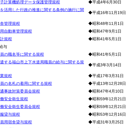
子計算機処理データ保護管理規程
◆平成4年6月30日
を活用した行政の推進に関する条例の施行に関
◆平成16年11月19日
舎管理規程
◆昭和48年11月1日
用自動車管理規程
◆昭和47年9月1日
計規程
◆昭和41年5月1日
給与
員の職名等に関する規程
◆昭和41年5月1日
遣する福山市上下水道局職員の給与に関する規
◆平成3年3月14日
業規程
◆平成17年3月31日
員の名札の着用に関する規程
◆平成13年12月28日
通事故対策委員会規程
◆昭和47年4月10日
働安全衛生規程
◆昭和59年12月21日
働安全衛生委員会規程
◆昭和59年12月21日
服貸与規程
◆昭和53年12月16日
員用宿舎貸与規程
◆平成31年3月25日