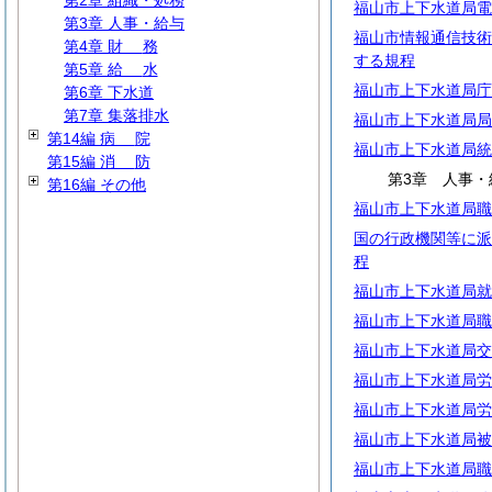
第2章 組織・処務
福山市上下水道局電
第3章 人事・給与
福山市情報通信技術
第4章
財
務
する規程
第5章
給
水
福山市上下水道局庁
第6章 下水道
第7章 集落排水
福山市上下水道局局
第14編
病
院
福山市上下水道局統
第15編
消
防
第3章 人事・
第16編 その他
福山市上下水道局職
国の行政機関等に派
程
福山市上下水道局就
福山市上下水道局職
福山市上下水道局交
福山市上下水道局労
福山市上下水道局労
福山市上下水道局被
福山市上下水道局職