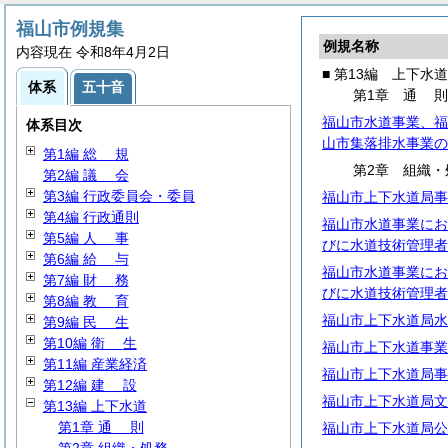
福山市例規集
例規名称
内容現在 令和8年4月2日
■ 第13編 上下水道
体系
五十音
第1章
通
福山市水道事業、福
体系目次
山市集落排水事業の
第1編
総
規
第2章 組織・
第2編
議
会
第3編 行政委員会・委員
福山市上下水道局事
第4編 行政通則
福山市水道事業にお
第5編
人
事
びに水道技術管理者
第6編
給
与
福山市水道事業にお
第7編
財
務
びに水道技術管理者
第8編
教
育
福山市上下水道局水
第9編
民
生
第10編
衛
生
福山市上下水道事業
第11編 産業経済
福山市上下水道局事
第12編
建
設
福山市上下水道局文
第13編 上下水道
第1章
通
則
福山市上下水道局公