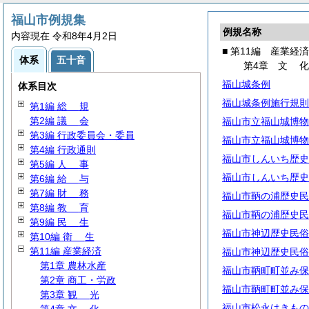
福山市例規集
例規名称
内容現在 令和8年4月2日
■ 第11編 産業経済
体系
五十音
第4章
文
福山城条例
体系目次
福山城条例施行規則
第1編
総
規
第2編
議
会
福山市立福山城博物
第3編 行政委員会・委員
福山市立福山城博物
第4編 行政通則
福山市しんいち歴史
第5編
人
事
福山市しんいち歴史
第6編
給
与
第7編
財
務
福山市鞆の浦歴史民
第8編
教
育
福山市鞆の浦歴史民
第9編
民
生
福山市神辺歴史民俗
第10編
衛
生
第11編 産業経済
福山市神辺歴史民俗
第1章 農林水産
福山市鞆町町並み保
第2章 商工・労政
福山市鞆町町並み保
第3章
観
光
福山市松永はきもの