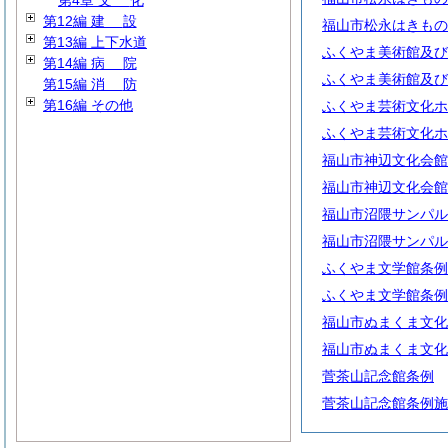
第4章
文
化
第12編
建
設
福山市松永はきもの
第13編 上下水道
ふくやま美術館及び
第14編
病
院
ふくやま美術館及び
第15編
消
防
第16編 その他
ふくやま芸術文化ホ
ふくやま芸術文化ホ
福山市神辺文化会館
福山市神辺文化会館
福山市沼隈サンパル
福山市沼隈サンパル
ふくやま文学館条例
ふくやま文学館条例
福山市ぬまくま文化
福山市ぬまくま文化
菅茶山記念館条例
菅茶山記念館条例施