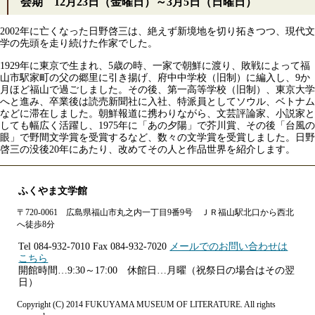
会期 12月23日（金曜日）～3月5日（日曜日）
2002年に亡くなった日野啓三は、絶えず新境地を切り拓きつつ、現代文
学の先頭を走り続けた作家でした。
1929年に東京で生まれ、5歳の時、一家で朝鮮に渡り、敗戦によって福
山市駅家町の父の郷里に引き揚げ、府中中学校（旧制）に編入し、9か
月ほど福山で過ごしました。その後、第一高等学校（旧制）、東京大学
へと進み、卒業後は読売新聞社に入社、特派員としてソウル、ベトナム
などに滞在しました。朝鮮報道に携わりながら、文芸評論家、小説家と
しても幅広く活躍し、1975年に「あの夕陽」で芥川賞、その後「台風の
眼」で野間文学賞を受賞するなど、数々の文学賞を受賞しました。日野
啓三の没後20年にあたり、改めてその人と作品世界を紹介します。
ふくやま文学館
〒720-0061 広島県福山市丸之内一丁目9番9号 ＪＲ福山駅北口から西北
へ徒歩8分
Tel 084-932-7010 Fax 084-932-7020
メールでのお問い合わせは
こちら
開館時間…9:30～17:00 休館日…月曜（祝祭日の場合はその翌
日）
Copyright (C) 2014 FUKUYAMA MUSEUM OF LITERATURE. All rights