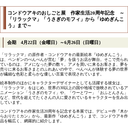
コンドウアキのおしごと展 作家生活20周年記念 ～
「リラックマ」「うさぎのモフィ」から「ゆめぎんこ
う」まで～
会期 4月22日（金曜日）～6月26日（日曜日）
「リラックマ」の原作者・コンドウアキの最新絵本『ゆめぎんこう』
は、ペンギンのぺんぺんが営む「夢」を扱うお店が舞台。そこで売られ
ているのは、アメになった夢の数々。アメを買いに来るお客さま、夢を
売りに来るお客さまとのふれあいの中で、ぺんぺんが体験する夢の世界
が繊細な色彩と柔らかな優しい言葉で表現されています。
絵本制作のほかにキャラクターデザイナーとしても活躍する彼女は、
「リラックマ」をはじめ、世界の30以上の国や地域で放映されているア
ニメーション「うさぎのモフィ」や、「ウーとワー」「おふとんさん」
など、世代を超えてたくさんの人に愛されているキャラクターを生み出
しています。
コンドウアキの作家生活20周年を記念する本展では、デビュー作『木か
らおりたミカン』から、最新作『ゆめぎんこう』まで、コンドウアキ作
品を幅広く、網羅的に紹介します。