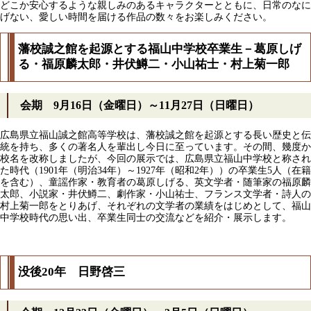
どこか安心するような親しみのあるキャラクターとともに、日常のなに
げない、愛しい時間を届ける作品の数々をお楽しみください。
藩校誠之館を起源とする福山中学校卒業生－葛原しげ
る・福原麟太郎・井伏鱒二・小山祐士・村上菊一郎
会期 9月16日（金曜日）～11月27日（日曜日）
広島県立福山誠之館高等学校は、藩校誠之館を起源とする長い歴史と伝
統を持ち、多くの著名人を輩出し今日に至っています。その間、幾度か
校名を改称しましたが、今回の展示では、広島県立福山中学校と称され
た時代（1901年（明治34年）～1927年（昭和2年））の卒業生5人（在籍
を含む）、童謡作家・教育者の葛原しげる、英文学者・随筆家の福原麟
太郎、小説家・井伏鱒二、劇作家・小山祐士、フランス文学者・詩人の
村上菊一郎をとりあげ、それぞれの文学者の業績をはじめとして、福山
中学校時代の思い出、卒業生同士の交流などを紹介・展示します。
没後20年 日野啓三