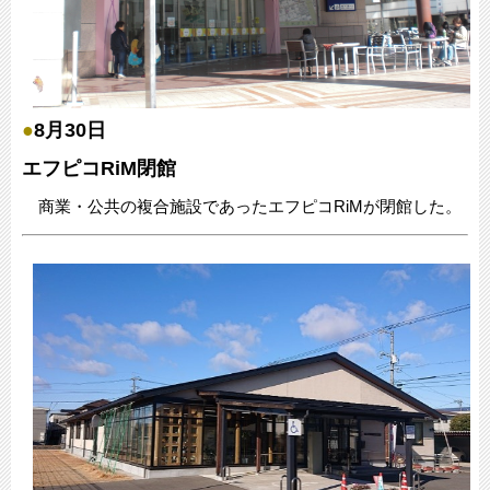
●
8月30日
エフピコRiM閉館
商業・公共の複合施設であったエフピコRiMが閉館した。