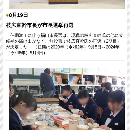
●
8月19日
枝広直幹市長が市長選挙再選
任期満了に伴う福山市長選は、現職の枝広直幹氏の他に立
候補の届け出がなく、無投票で枝広直幹氏の再選（2期目）
が決定した。 （任期は2020年（令和2年）9月5日～2024年
（令和6年）9月4日）