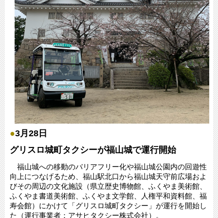
●
3月28日
グリスロ城町タクシーが福山城で運行開始
福山城への移動のバリアフリー化や福山城公園内の回遊性
向上につなげるため、福山駅北口から福山城天守前広場およ
びその周辺の文化施設（県立歴史博物館、ふくやま美術館、
ふくやま書道美術館、ふくやま文学館、人権平和資料館、福
寿会館）にかけて「グリスロ城町タクシー」が運行を開始し
た（運行事業者：アサヒタクシー株式会社）。