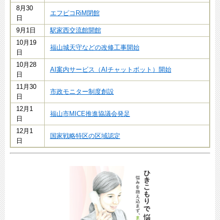
8月30
エフピコRiM閉館
日
9月1日
駅家西交流館開館
10月19
福山城天守などの改修工事開始
日
10月28
AI案内サービス（AIチャットボット）開始
日
11月30
市政モニター制度創設
日
12月1
福山市MICE推進協議会発足
日
12月1
国家戦略特区の区域認定
日