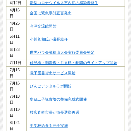
4月2日
新型コロナウイルス市内初の感染者発生
4月16
全国に緊急事態宣言発出
日
4月25
今津交流館開館
日
5月11
小川眞和氏が議長就任
日
6月23
世界バラ会議福山大会実行委員会発足
日
7月1日
伏見櫓・御湯殿・月見櫓・狭間のライトアップ開始
7月15
電子図書貸出サービス開始
日
7月16
びんごデジタルラボ開始
日
7月18
史跡二子塚古墳の整備完成式開催
日
8月19
枝広直幹市長が市長選挙再選
日
8月24
中学校給食を完全実施
日