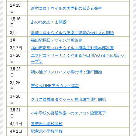
1月15
新型コロナウイルス国内初の感染者発生
日
1月16
あのねぬまくま開設
日
3月
新型コロナウイルス感染症患者の受け入れ開始
3月
福山駅周辺デザイン計画策定
3月7日
福山市新型コロナウイルス感染症対策本部設置
3月20
エフピコアリーナふくやま＆芦田川かわまち広場がオ
日
ープン
3月23
鞆の浦グリスロバスが鞆の浦で運行開始
日
3月26
市公式LINEアカウント開設
日
3月28
グリスロ城町タクシーが福山城で運行開始
日
3月31
小中学校の普通教室へのエアコン設置完了
日
4月1日
遺芳丘小学校開校
4月1日
駅家北小学校開校