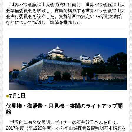
世界バラ会議福山大会の成功に向け、世界バラ会議福山大
会準備委員会を解散し、官民で構成する世界バラ会議福山大
会実行委員会を設立した。実施計画の策定やPR活動の内容
などについて協議し、準備を推進した。
●
7月1日
伏見櫓・御湯殿・月見櫓・狭間のライトアップ開
始
世界的に有名な照明デザイナーの石井幹子さんを迎え、
2017年度（平成29年度）から福山城夜間景観照明基本構想を