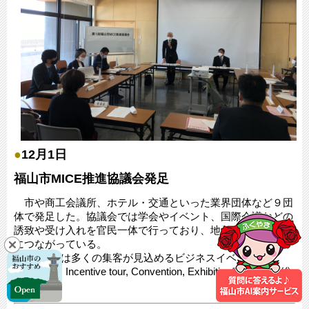
●
12月1日
福山市MICE推進協議会発足
市や商工会議所、ホテル・交通といった業界団体など９団
体で発足した。協議会では学会やイベント、国際会議などの
誘致や受け入れを官民一体で行っており、地元の経済活性化
につながっている。
※MICEとは多くの集客が見込めるビジネスイベント
（Meeting, Incentive tour, Convention, Exhibition/Event）の総
称