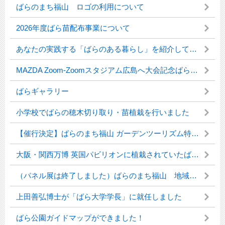
ばらのまち福山 ロゴの利用について
2026年度ばら苗配布事業について
あなたの実践する「ばらのある暮らし」を紹介してください！
MAZDA Zoom-Zoomスタジアム広島へ大会記念ばらを植樹しました
ばらギャラリー
小学校でばらの穂木切り取り・苗植栽を行いました
【催行決定】ばらのまち福山 ガーデンツーリズム特別企画 「つくって、味わって、育ててみよう 薔薇と和菓子の手づくり体験会」参加者募集
大阪・関西万博 英国パビリオンに植栽されていたばらを寄贈いただきました
（パネル展は終了しました）ばらのまち福山 地域ばら花壇の紹介パネル展＆登録募集を行います！
上田善弘博士が「ばら大学学長」に就任しました
ばら公園ガイドマップができました！