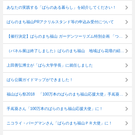
あなたの実践する「ばらのある暮らし」を紹介してください！
ばらのまち福山PRアクリルスタンド等の申込み受付について
【催行決定】ばらのまち福山 ガーデンツーリズム特別企画 「つくって、味わって、育ててみよう 薔薇と和菓子の手づくり体験会」参加者募集
（パネル展は終了しました）ばらのまち福山 地域ばら花壇の紹介パネル展＆登録募集を行います！
上田善弘博士が「ばら大学学長」に就任しました
ばら公園ガイドマップができました！
福山ばら祭2018 「100万本のばらのまち福山応援大使」手嶌葵さんのミニコンサートを開催しました
手嶌葵さん「100万本のばらのまち福山応援大使」に！
ニコライ・バーグマンさん「ばらのまち福山ＰＲ大使」に！