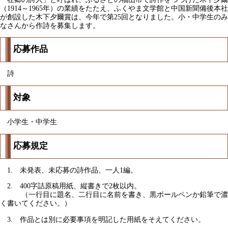
（1914～1965年）の業績をたたえ、ふくやま文学館と中国新聞備後本社
が創設した木下夕爾賞は、今年で第25回となりました。小・中学生のみ
なさんから作詩を募集します。
応募作品
詩
対象
小学生・中学生
応募規定
1. 未発表、未応募の詩作品、一人1編。
2. 400字詰原稿用紙、縦書きで2枚以内。
（一行目に題名、二行目に名前を書き、黒ボールペンか鉛筆で濃
く書いてください。）
3. 作品とは別に必要事項を明記した用紙をそえてください。