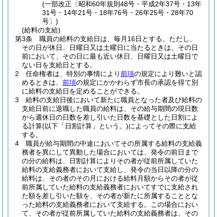
(一部改正〔昭和60年規則48号・平成2年37号・13年
31号・14年21号・18年76号・26年25号・28年70
号〕)
(給料の支給)
第3条
職員の給料の支給日は、毎月16日とする。
ただし、
その日が休日、日曜日又は土曜日に当たるときは、その日
前において、その日に最も近い休日、日曜日又は土曜日で
ない日を支給日とする。
2
任命権者は、特別の事情により
前項
の規定により難いと認
めるときは、
前項
の規定にかかわらず市長の承認を得て別
に給料の支給日を定めることができる。
3
給料の支給日後において新たに職員となった者及び給料の
支給日前に退職した職員の給料は、その給与期間の現日数
から週休日の日数を差し引いた日数を基礎とした日割によ
る計算
(以下「日割計算」という。)
によってその際に支給
する。
4
職員が給与期間の中途においてその所属する給料の支給義
務者を異にして異動した場合においては、発令の前日まで
の分の給料は、日割計算によりその者が従前所属していた
給料の支給義務者において支給し、発令の当日以降の分の
給料は、その者のその月における給料月額からその者が従
前所属していた給料の支給義務者においてすでに支給され
た額を差し引いた額を、その者が新たに所属することとな
った給料の支給義務者において支給する。
この場合におい
て、その者が従前所属していた給料の支給義務者は、その