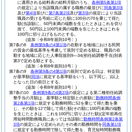
に適用される給料表の給料月額のうち、
条例第5条第1項
の規定により当該職員の属する職務の級並びに
同条第3項
及び
第4項
並びに
第7条第2項
及び
第3項
の規定により当該
職員の受ける号給に応じた額に100分の70を乗じて得た
額(当該額に、50円未満の端数を生じたときはこれを切り
捨て、50円以上100円未満の端数を生じたときはこれを
100円に切り上げるものとする。
(追加〔令和8年規則10号〕)
第7条の8
条例第9条の4第1項
の在勤する地域における民間
の賃金の最低基準を考慮して規則で定める額は、職員の在
勤する地域に応じた人事院規則9―34
(初任給調整手当)
別表
第3で定める額とする。
(追加〔令和8年規則10号〕)
第7条の9
条例第9条の4第1項
の規則で定める日は、特定額
が基準額
(
同項
に規定する基準額をいう。以下同じ。)
以上
となった日の前日とする。
(追加〔令和8年規則10号〕)
第7条の10
条例第9条の4第2項
の規定による第二種初任給調
整手当の月額は、基準額と特定額との差額に
勤務時間条例
第2条第1項
に規定する勤務時間に52を乗じて得た数を乗
じ、その額を12で除して得た額
(その額に100円未満の端数
を生じたときは、これを100円に切り上げた額)
(定年前再任
用短時間勤務職員にあっては当該額に
勤務時間条例第2条第
3項
の規定により定められたその者の勤務時間を
同条第1項
に規定する勤務時間で除して得た数を、育児短時間勤務職