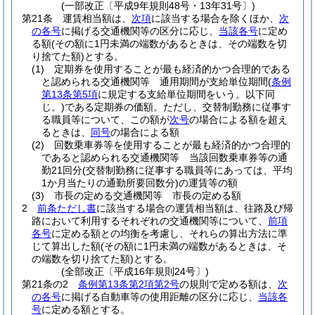
(一部改正〔平成9年規則48号・13年31号〕)
第21条
運賃相当額は、
次項
に該当する場合を除くほか、
次
の各号
に掲げる交通機関等の区分に応じ、
当該各号
に定め
る額
(その額に1円未満の端数があるときは、その端数を切
り捨てた額)
とする。
(1)
定期券を使用することが最も経済的かつ合理的である
と認められる交通機関等 通用期間が支給単位期間
(
条例
第13条第5項
に規定する支給単位期間をいう。以下同
じ。)
である定期券の価額。
ただし、交替制勤務に従事す
る職員等について、この額が
次号
の場合による額を超え
るときは、
同号
の場合による額
(2)
回数乗車券等を使用することが最も経済的かつ合理的
であると認められる交通機関等 当該回数乗車券等の通
勤21回分
(交替制勤務に従事する職員等にあっては、平均
1か月当たりの通勤所要回数分)
の運賃等の額
(3)
市長の定める交通機関等 市長の定める額
2
前条ただし書
に該当する場合の運賃相当額は、往路及び帰
路において利用するそれぞれの交通機関等について、
前項
各号
に定める額との均衡を考慮し、それらの算出方法に準
じて算出した額
(その額に1円未満の端数があるときは、そ
の端数を切り捨てた額)
とする。
(全部改正〔平成16年規則24号〕)
第21条の2
条例第13条第2項第2号
の規則で定める額は、
次
の各号
に掲げる自動車等の使用距離の区分に応じ、
当該各
号
に定める額とする。