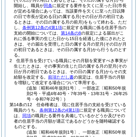
(その日が月の初日であるときは、その日の属する月)
から
開始し、職員が
同条
に規定する要件を欠くに至った日
(市長
が定める場合にあっては、当該要件を欠くに至った日以降
の日で市長が定める日)
の属する月
(その日が月の初日であ
るときは、その日の属する月の前月)
をもって終わる。
ただ
し、
条例第12条の4第1項
に規定する職員に係る住居手当の
支給の開始については、
第14条の8
の規定による届出がこ
れに係る事実の生じた日から15日を経過した後にされたと
きは、その届出を受理した日の属する月の翌月
(その日が月
の初日であるときは、その日の属する月)
から行うものとす
る。
2
住居手当を受けている職員にその月額を変更すべき事実が
生じたときは、その事実の生じた日の属する月の翌月
(その
日が月の初日であるときは、その日の属する月)
からその支
給額を改定する。
前項ただし書
の規定は、住居手当の月額
を増額して改定する場合について準用する。
(追加〔昭和46年規則1号〕、一部改正〔昭和50年規
則2号・平成4年40号・7年39号・13年31号・26年25
号・令和7年22号〕)
第14条の12
任命権者は、現に住居手当の支給を受けている
職員のうち、
条例第12条の4第1項
に規定する職員について
は、
同項
の職員たる要件を具備しているかどうか及びその
者の住居手当の月額が適正であるかどうかを随時確認する
ものとする。
(追加〔昭和46年規則1号〕、一部改正〔昭和50年規