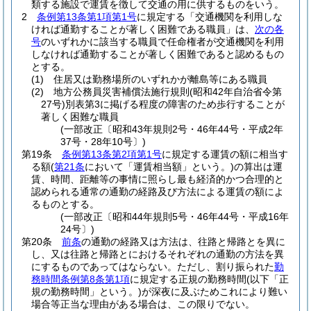
類する施設で運賃を徴して交通の用に供するものをいう。
2
条例第13条第1項第1号
に規定する「交通機関を利用しな
ければ通勤することが著しく困難である職員」は、
次の各
号
のいずれかに該当する職員で任命権者が交通機関を利用
しなければ通勤することが著しく困難であると認めるもの
とする。
(1)
住居又は勤務場所のいずれかが離島等にある職員
(2)
地方公務員災害補償法施行規則
(昭和42年自治省令第
27号)
別表第3に掲げる程度の障害のため歩行することが
著しく困難な職員
(一部改正〔昭和43年規則2号・46年44号・平成2年
37号・28年10号〕)
第19条
条例第13条第2項第1号
に規定する運賃の額に相当す
る額
(
第21条
において「運賃相当額」という。)
の算出は運
賃、時間、距離等の事情に照らし最も経済的かつ合理的と
認められる通常の通勤の経路及び方法による運賃の額によ
るものとする。
(一部改正〔昭和44年規則5号・46年44号・平成16年
24号〕)
第20条
前条
の通勤の経路又は方法は、往路と帰路とを異に
し、又は往路と帰路とにおけるそれぞれの通勤の方法を異
にするものであってはならない。
ただし、割り振られた
勤
務時間条例第8条第1項
に規定する正規の勤務時間
(以下「正
規の勤務時間」という。)
が深夜に及ぶためこれにより難い
場合等正当な理由がある場合は、この限りでない。