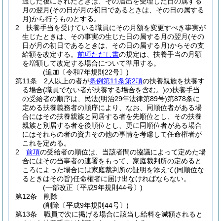
過した後にされたときは、その届出を受理した日の属する
月の翌月
(その日が月の初日であるときは、その日の属する
月)
から行うものとする。
2
扶養手当を受けている職員にその月額を変更すべき事実が
生じたときは、その事実の生じた日の属する月の翌月
(その
日が月の初日であるときは、その日の属する月)
からその支
給額を改定する。
前項ただし書
の規定は、扶養手当の月額
を増額して改定する場合について準用する。
(追加〔令和7年規則22号〕)
第11条
2人以上の者が
条例第11条第2項
の扶養親族を扶養す
る場合
(職員でない者が扶養する場合を含む。)
の扶養手当
の受給者の順序は、民法
(明治29年法律第89号)
第878条に
定める扶養義務者の順序により、なお、同順位者がある場
合にはその扶養親族と同居する者を先順位とし、その扶養
親族と別居する者を後順位とし、更に同順位者がある場合
にはそれらの者の資力その他の事情を考慮して任命権者が
これを定める。
2
前項
の受給者の順位は、当該者間の協議によって定めた場
合にはその当事者の連署をもって、家庭裁判所の定めると
ころによった場合には家庭裁判所の証明を添えて
(同順位な
るときはその旨)
任命権者に届け出なければならない。
(一部改正〔平成9年規則44号〕)
第12条
削除
(削除〔平成9年規則44号〕)
第13条
職員で次に掲げる場合に該当し給料を減額されると