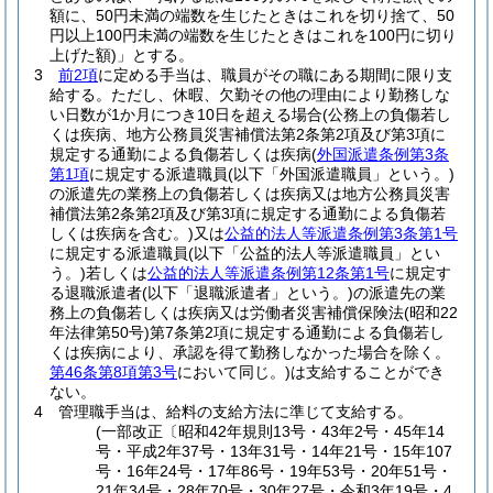
額に、50円未満の端数を生じたときはこれを切り捨て、50
円以上100円未満の端数を生じたときはこれを100円に切り
上げた額)
」とする。
3
前2項
に定める手当は、職員がその職にある期間に限り支
給する。
ただし、休暇、欠勤その他の理由により勤務しな
い日数が1か月につき10日を超える場合
(公務上の負傷若し
くは疾病、地方公務員災害補償法第2条第2項及び第3項に
規定する通勤による負傷若しくは疾病
(
外国派遣条例第3条
第1項
に規定する派遣職員
(以下「外国派遣職員」という。)
の派遣先の業務上の負傷若しくは疾病又は地方公務員災害
補償法第2条第2項及び第3項に規定する通勤による負傷若
しくは疾病を含む。)
又は
公益的法人等派遣条例第3条第1号
に規定する派遣職員
(以下「公益的法人等派遣職員」とい
う。)
若しくは
公益的法人等派遣条例第12条第1号
に規定す
る退職派遣者
(以下「退職派遣者」という。)
の派遣先の業
務上の負傷若しくは疾病又は労働者災害補償保険法
(昭和22
年法律第50号)
第7条第2項に規定する通勤による負傷若し
くは疾病により、承認を得て勤務しなかった場合を除く。
第46条第8項第3号
において同じ。)
は支給することができ
ない。
4
管理職手当は、給料の支給方法に準じて支給する。
(一部改正〔昭和42年規則13号・43年2号・45年14
号・平成2年37号・13年31号・14年21号・15年107
号・16年24号・17年86号・19年53号・20年51号・
21年34号・28年70号・30年27号・令和3年19号・4