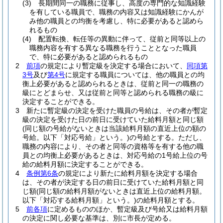
(3)
長期間同一の職務に従事し、高度の専門的な知識経験
を有している職員で、職務の内容又は知識経験にかんが
み他の職員との均衡を考慮し、特に必要があると認めら
れるもの
(4)
配置転換、転任等の異動に伴って、従前と同等以上の
職務内容を有する異なる職務を行うこととなった職員
で、特に必要があると認められるもの
2
前項
の規定により暫定級を決定する場合において、
同項第
3号
及び
第4号
に規定する職員については、他の職員との均
衡上必要があると認められるときは、従前と同一の職務の
級にとどまらせ、又は従前と同等と認められる職務の級に
決定することができる。
3
新たに暫定級の決定を受けた職員の号給は、その者が暫定
級の決定を受けた日の前日に受けていた給料月額と同じ額
(同じ額の号給がないときは当該給料月額の直近上位の額の
号給。以下「対応号給」という。)
の号給とする。
ただし、
職務の内容により、その者と同等の資格等を有する他の職
員との均衡上必要があるときは、対応号給の1号給上位の号
給の給料月額に決定することができる。
4
条例第6条
の規定により新たに給料月額を決定する場合
は、その者が決定する日の前日に受けていた給料月額と同
じ額
(同じ額の給料月額がないときは直近上位の給料月額。
以下「対応する給料月額」という。)
の給料月額とする。
5
前各項
に定めるもののほか、暫定級及び号給又は給料月額
の決定に関し必要な基準は、別に市長が定める。