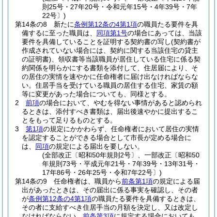
則25号・27年20号・令和元年15号・4年39号・7年
22号〕)
第14条の8
新たに
条例第12条の4第1項
の職員たる要件を具
備するに至った職員は、
同項第1号
の場合にあっては、当該
要件を具備していることを証明する契約書の写し
(契約書が
作成されていない場合には、契約に関する当該住宅の貸主
の証明書)
、領収書等当該職員が居住している住宅に係る契
約関係を明らかにする書類を添付して、住居届により、そ
の居住の実情を速やかに任命権者に届け出なければならな
い。
住居手当を受けている職員の居住する住宅、家賃の額
等に変更があった場合についても、同様とする。
2
前項
の場合において、やむを得ない事情があると認められ
るときは、添付すべき書類は、届出後速やかに提出するこ
とをもって足りるものとする。
3
第1項
の規定にかかわらず、任命権者において居住の実情
を認定することができる場合として市長が定める場合に
は、
同項
の規定による届出を要しない。
(全部改正〔昭和50年規則2号〕、一部改正〔昭和50
年規則73号・平成元年21号・7年39号・13年31号・
17年86号・26年25号・令和7年22号〕)
第14条の9
任命権者は、職員から
前条第1項
の規定による届
出があったときは、その届出に係る事実を確認し、その者
が
条例第12条の4第1項
の職員たる要件を具備するときは、
その者に支給すべき住居手当の月額を決定し、又は改定し
なければならない。
前条第3項
に規定する場合においても、