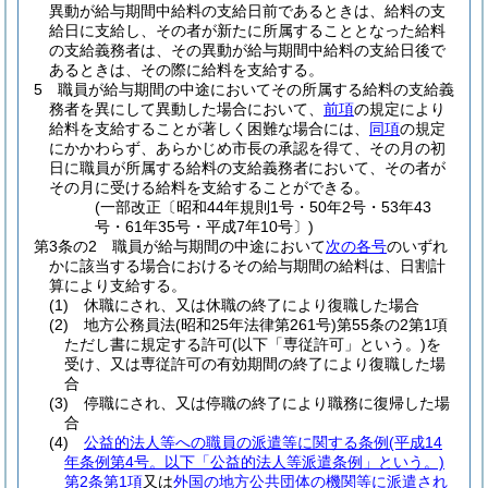
異動が給与期間中給料の支給日前であるときは、給料の支
給日に支給し、その者が新たに所属することとなった給料
の支給義務者は、その異動が給与期間中給料の支給日後で
あるときは、その際に給料を支給する。
5
職員が給与期間の中途においてその所属する給料の支給義
務者を異にして異動した場合において、
前項
の規定により
給料を支給することが著しく困難な場合には、
同項
の規定
にかかわらず、あらかじめ市長の承認を得て、その月の初
日に職員が所属する給料の支給義務者において、その者が
その月に受ける給料を支給することができる。
(一部改正〔昭和44年規則1号・50年2号・53年43
号・61年35号・平成7年10号〕)
第3条の2
職員が給与期間の中途において
次の各号
のいずれ
かに該当する場合におけるその給与期間の給料は、日割計
算により支給する。
(1)
休職にされ、又は休職の終了により復職した場合
(2)
地方公務員法
(昭和25年法律第261号)
第55条の2第1項
ただし書に規定する許可
(以下「専従許可」という。)
を
受け、又は専従許可の有効期間の終了により復職した場
合
(3)
停職にされ、又は停職の終了により職務に復帰した場
合
(4)
公益的法人等への職員の派遣等に関する条例
(平成14
年条例第4号。以下「公益的法人等派遣条例」という。)
第2条第1項
又は
外国の地方公共団体の機関等に派遣され