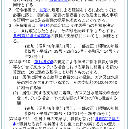
同様とする。
2
任命権者は、
前項
の規定による確認をするにあたっては、
必要に応じ、契約書、家賃の領収書その他届出に係る事項
を証明するに足る書類の提示を求めることができる。
3
任命権者は、
第1項
の規定により住居手当の月額を決定
し、又は改定したときは、その額を記録するものとする。
条例第12条の4第3項
の職員の支給額についても、同様とす
る。
(追加〔昭和46年規則1号〕、一部改正〔昭和50年規
則2号・平成7年39号・26年25号・令和元年14号・7
年22号〕)
第14条の10
第14条の8
の規定による届出に係る職員が食費
等を併せて支払っている場合における家賃に相当する額の
算定は、次に定める基準により行うものとする。
(1)
居住に関する支給額に食費のほか電気、ガス又は水道
等の料金が含まれている場合 その支払額の100分の40
に相当する額
(2)
居住に関する支払額に電気、ガス又は水道等の料金が
含まれている場合 その支払額の100分の90に相当する
額
(追加〔昭和46年規則1号〕、一部改正〔昭和50年規
則2号・平成7年39号・13年31号・26年25号〕)
第14条の11
住居手当の支給は、職員が新たに
条例第12条の
4
の職員たる要件を具備するに至った日の属する月の翌月