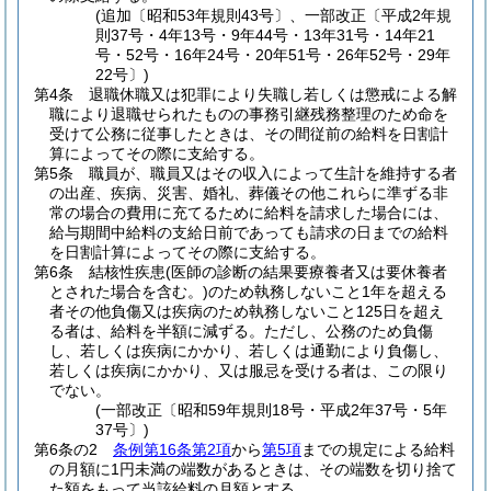
(追加〔昭和53年規則43号〕、一部改正〔平成2年規
則37号・4年13号・9年44号・13年31号・14年21
号・52号・16年24号・20年51号・26年52号・29年
22号〕)
第4条
退職休職又は犯罪により失職し若しくは懲戒による解
職により退職せられたものの事務引継残務整理のため命を
受けて公務に従事したときは、その間従前の給料を日割計
算によってその際に支給する。
第5条
職員が、職員又はその収入によって生計を維持する者
の出産、疾病、災害、婚礼、葬儀その他これらに準ずる非
常の場合の費用に充てるために給料を請求した場合には、
給与期間中給料の支給日前であっても請求の日までの給料
を日割計算によってその際に支給する。
第6条
結核性疾患
(医師の診断の結果要療養者又は要休養者
とされた場合を含む。)
のため執務しないこと1年を超える
者その他負傷又は疾病のため執務しないこと125日を超え
る者は、給料を半額に減ずる。
ただし、公務のため負傷
し、若しくは疾病にかかり、若しくは通勤により負傷し、
若しくは疾病にかかり、又は服忌を受ける者は、この限り
でない。
(一部改正〔昭和59年規則18号・平成2年37号・5年
37号〕)
第6条の2
条例第16条第2項
から
第5項
までの規定による給料
の月額に1円未満の端数があるときは、その端数を切り捨て
た額をもって当該給料の月額とする。