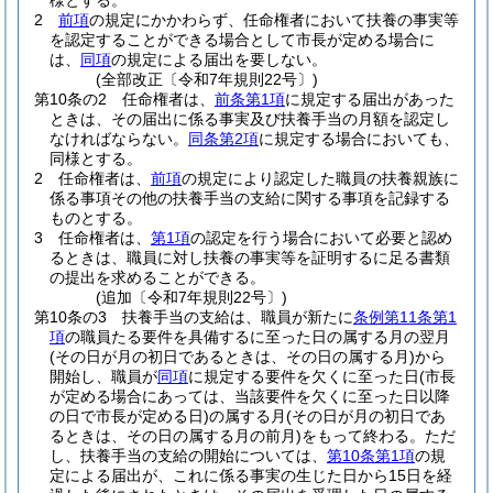
様とする。
2
前項
の規定にかかわらず、任命権者において扶養の事実等
を認定することができる場合として市長が定める場合に
は、
同項
の規定による届出を要しない。
(全部改正〔令和7年規則22号〕)
第10条の2
任命権者は、
前条第1項
に規定する届出があった
ときは、その届出に係る事実及び扶養手当の月額を認定し
なければならない。
同条第2項
に規定する場合においても、
同様とする。
2
任命権者は、
前項
の規定により認定した職員の扶養親族に
係る事項その他の扶養手当の支給に関する事項を記録する
ものとする。
3
任命権者は、
第1項
の認定を行う場合において必要と認め
るときは、職員に対し扶養の事実等を証明するに足る書類
の提出を求めることができる。
(追加〔令和7年規則22号〕)
第10条の3
扶養手当の支給は、職員が新たに
条例第11条第1
項
の職員たる要件を具備するに至った日の属する月の翌月
(その日が月の初日であるときは、その日の属する月)
から
開始し、職員が
同項
に規定する要件を欠くに至った日
(市長
が定める場合にあっては、当該要件を欠くに至った日以降
の日で市長が定める日)
の属する月
(その日が月の初日であ
るときは、その日の属する月の前月)
をもって終わる。
ただ
し、扶養手当の支給の開始については、
第10条第1項
の規
定による届出が、これに係る事実の生じた日から15日を経