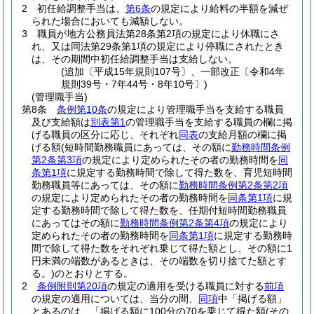
2
初任給調整手当は、
第6条
の規定により給料の半額を減ぜ
られた場合においても減額しない。
3
職員が地方公務員法第28条第2項の規定により休職にさ
れ、又は同法第29条第1項の規定により停職にされたとき
は、その期間中初任給調整手当は支給しない。
(追加〔平成15年規則107号〕、一部改正〔令和4年
規則39号・7年44号・8年10号〕)
(管理職手当)
第8条
条例第10条
の規定により管理職手当を支給する職員
及び支給額は
別表第1
の管理職手当を支給する職員の欄に掲
げる職員の区分に応じ、それぞれ
同表
の支給月額の欄に掲
げる額
(短時間勤務職員にあっては、その額に
勤務時間条例
第2条第3項
の規定により定められたその者の勤務時間を
同
条第1項
に規定する勤務時間で除して得た数を、育児短時間
勤務職員等にあっては、その額に
勤務時間条例第2条第2項
の規定により定められたその者の勤務時間を
同条第1項
に規
定する勤務時間で除して得た数を、任期付短時間勤務職員
にあってはその額に
勤務時間条例第2条第4項
の規定により
定められたその者の勤務時間を
同条第1項
に規定する勤務時
間で除して得た数をそれぞれ乗じて得た額とし、その額に1
円未満の端数があるときは、その端数を切り捨てた額とす
る。)
のとおりとする。
2
条例附則第20項
の規定の適用を受ける職員に対する
前項
の規定の適用については、当分の間、
同項
中「掲げる額」
とあるのは、「掲げる額に100分の70を乗じて得た額
(その