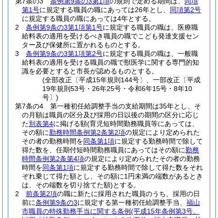
第7条の3
条例第9条の3第1項
の規則で定める期間は、
同項
第1号
に規定する職員の職にあっては26年とし、
同項第2号
に規定する職員の職にあっては4年とする。
2
条例第9条の3第1項第1号
に規定する職員の職は、医療職
給料表の適用を受けるべき職員の職でこども発達支援セン
ター及び保健所に置かれるものとする。
3
条例第9条の3第1項第2号
に規定する職員の職は、一般職
給料表の適用を受ける職員の職で獣医学に関する専門的知
識を必要とすると市長が認めるものとする。
(全部改正〔平成15年規則144号〕、一部改正〔平成
19年規則53号・26年25号・令和6年15号・8年10
号〕)
第7条の4
第一種初任給調整手当の支給期間は35年とし、そ
の月額は職員の区分及び採用の日以後の期間の区分に応じ
た
別表第4
に掲げる額
(育児短時間勤務職員等にあっては、
その額に
勤務時間条例第2条第2項
の規定により定められた
その者の勤務時間を
同条第1項
に規定する勤務時間で除して
得た数を、任期付短時間勤務職員にあってはその額に
勤務
時間条例第2条第4項
の規定により定められたその者の勤務
時間を
同条第1項
に規定する勤務時間で除して得た数をそれ
ぞれ乗じて得た額とし、その額に1円未満の端数があるとき
は、その端数を切り捨てた額)
とする。
2
前条第2項
の職に新たに採用された職員のうち、採用の日
前に
条例第9条の3
に規定する第一種初任給調整手当、
福山
市職員の特殊勤務手当に関する条例
(平成15年条例第3号。