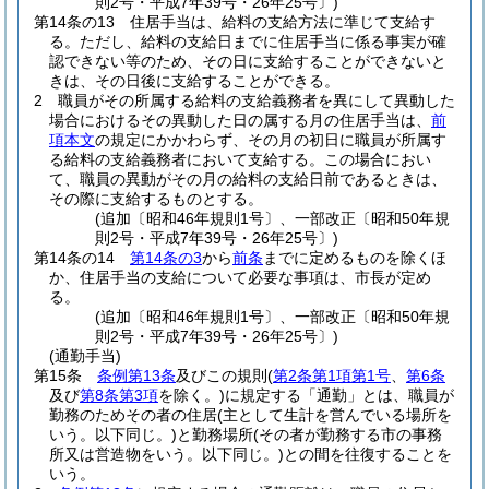
則2号・平成7年39号・26年25号〕)
第14条の13
住居手当は、給料の支給方法に準じて支給す
る。
ただし、給料の支給日までに住居手当に係る事実が確
認できない等のため、その日に支給することができないと
きは、その日後に支給することができる。
2
職員がその所属する給料の支給義務者を異にして異動した
場合におけるその異動した日の属する月の住居手当は、
前
項本文
の規定にかかわらず、その月の初日に職員が所属す
る給料の支給義務者において支給する。
この場合におい
て、職員の異動がその月の給料の支給日前であるときは、
その際に支給するものとする。
(追加〔昭和46年規則1号〕、一部改正〔昭和50年規
則2号・平成7年39号・26年25号〕)
第14条の14
第14条の3
から
前条
までに定めるものを除くほ
か、住居手当の支給について必要な事項は、市長が定め
る。
(追加〔昭和46年規則1号〕、一部改正〔昭和50年規
則2号・平成7年39号・26年25号〕)
(通勤手当)
第15条
条例第13条
及びこの規則
(
第2条第1項第1号
、
第6条
及び
第8条第3項
を除く。)
に規定する「通勤」とは、職員が
勤務のためその者の住居
(主として生計を営んでいる場所を
いう。以下同じ。)
と勤務場所
(その者が勤務する市の事務
所又は営造物をいう。以下同じ。)
との間を往復することを
いう。