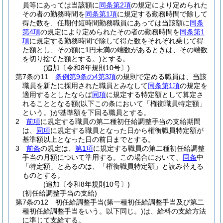
員等にあっては当該額に
同条第2項
の規定により定められた
その者の勤務時間を
同条第1項
に規定する勤務時間で除して
得た数を、任期付短時間勤務職員にあっては当該額に
同条
第4項
の規定により定められたその者の勤務時間を
同条第1
項
に規定する勤務時間で除して得た数をそれぞれ乗じて得
た額とし、その額に1円未満の端数があるときは、その端数
を切り捨てた額とする。)
とする。
(追加〔令和8年規則10号〕)
第7条の11
条例第9条の4第3項
の規則で定める職員は、当該
職員を新たに採用された職員とみなして
同条第1項
の規定を
適用するとしたならば
同項
に規定する特定額として算定さ
れることとなる額
(以下この条において「権衡職員特定額」
という。)
が基準額を下回る職員とする。
2
前項
に規定する職員の第二種初任給調整手当の支給期間
は、
同項
に規定する職員となった日から権衡職員特定額が
基準額以上となった日の前日までとする。
3
前条
の規定は、
第1項
に規定する職員の第二種初任給調整
手当の月額について準用する。
この場合において、
同条
中
「特定額」とあるのは、「権衡職員特定額」と読み替える
ものとする。
(追加〔令和8年規則10号〕)
(初任給調整手当の支給)
第7条の12
初任給調整手当
(第一種初任給調整手当及び第二
種初任給調整手当をいう。以下同じ。)
は、給料の支給方法
に準じて支給する。