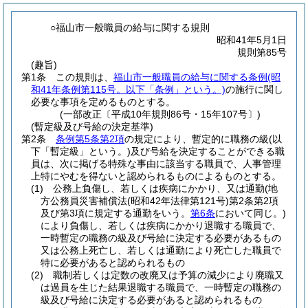
○福山市一般職員の給与に関する規則
昭和41年5月1日
規則第85号
(趣旨)
第1条
この規則は、
福山市一般職員の給与に関する条例
(昭
和41年条例第115号。以下「条例」という。)
の施行に関し
必要な事項を定めるものとする。
(一部改正〔平成10年規則86号・15年107号〕)
(暫定級及び号給の決定基準)
第2条
条例第5条第2項
の規定により、暫定的に職務の級
(以
下「暫定級」という。)
及び号給を決定することができる職
員は、次に掲げる特殊な事由に該当する職員で、人事管理
上特にやむを得ないと認められるものによるものとする。
(1)
公務上負傷し、若しくは疾病にかかり、又は通勤
(地
方公務員災害補償法
(昭和42年法律第121号)
第2条第2項
及び第3項に規定する通勤をいう。
第6条
において同じ。)
により負傷し、若しくは疾病にかかり退職する職員で、
一時暫定の職務の級及び号給に決定する必要があるもの
又は公務上死亡し、若しくは通勤により死亡した職員で
特に必要があると認められるもの
(2)
職制若しくは定数の改廃又は予算の減少により廃職又
は過員を生じた結果退職する職員で、一時暫定の職務の
級及び号給に決定する必要があると認められるもの