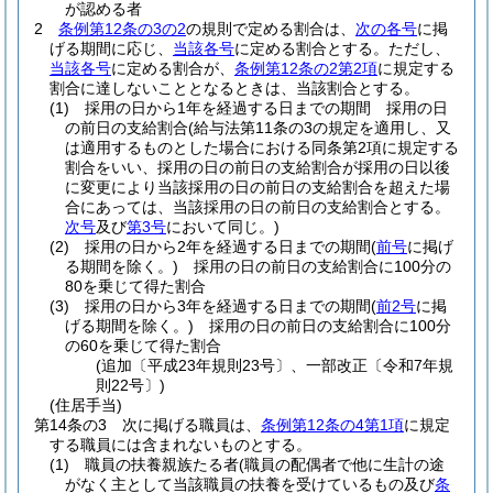
が認める者
2
条例第12条の3の2
の規則で定める割合は、
次の各号
に掲
げる期間に応じ、
当該各号
に定める割合とする。
ただし、
当該各号
に定める割合が、
条例第12条の2第2項
に規定する
割合に達しないこととなるときは、当該割合とする。
(1)
採用の日から1年を経過する日までの期間 採用の日
の前日の支給割合
(給与法第11条の3の規定を適用し、又
は適用するものとした場合における同条第2項に規定する
割合をいい、採用の日の前日の支給割合が採用の日以後
に変更により当該採用の日の前日の支給割合を超えた場
合にあっては、当該採用の日の前日の支給割合とする。
次号
及び
第3号
において同じ。)
(2)
採用の日から2年を経過する日までの期間
(
前号
に掲げ
る期間を除く。)
採用の日の前日の支給割合に100分の
80を乗じて得た割合
(3)
採用の日から3年を経過する日までの期間
(
前2号
に掲
げる期間を除く。)
採用の日の前日の支給割合に100分
の60を乗じて得た割合
(追加〔平成23年規則23号〕、一部改正〔令和7年規
則22号〕)
(住居手当)
第14条の3
次に掲げる職員は、
条例第12条の4第1項
に規定
する職員には含まれないものとする。
(1)
職員の扶養親族たる者
(職員の配偶者で他に生計の途
がなく主として当該職員の扶養を受けているもの及び
条