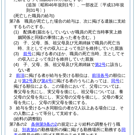
(追加〔昭和46年規則1号〕、一部改正〔平成13年規
則31号〕)
(死亡した職員の給与)
第7条
職員が死亡した場合の給与は、次に掲げる遺族に支給
するものとする。
(1)
配偶者
(届出をしていないが職員の死亡当時事実上婚
姻関係と同様の事情にあった者を含む。)
(2)
子、父母、孫、祖父母及び兄弟姉妹で職員の死亡当
時、主としてその収入によって生計を維持していた親族
(3)
前号
に掲げる者のほか、職員の死亡当時、主としてそ
の収入によって生計を維持していた親族
(4)
子、父母、孫、祖父母及び兄弟姉妹で
第2号
に該当し
ない者
2
前項
に掲げる者が給与を受ける順位は、
前項各号
の順位に
より
第2号
及び
第4号
に掲げる者のうちにあっては、
同号
に
掲げる順位による。
この場合において、父母については、
養父母を先にし、実父母を後にし、祖父母については、養
父母の父母を先にし、実父母の父母を後にし、父母の養父
母を先にし、父母の実父母を後にする。
3
給与を受けるべき同順位の者が2人以上ある場合には、そ
の人数によって等分して支給する。
(給料の調整額)
第7条の2
条例第9条の2
の規定により給料の調整を行う職
は、
別表第6
の勤務場所の欄に掲げる勤務場所に勤務する
同