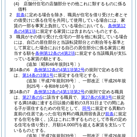
(4)
店舗付住宅の店舗部分その他これに類するものに係る
借料
2
前条
に定める場合を除き、職員が住宅を借り受けた者とそ
の借受けに係る住宅を共同して使用している場合には、家
賃の一部を事実上負担している場合においても、
条例第12
条の4第1項
に規定する家賃には含まれないものとする。
3
職員がその借り受けた住宅の一部を他に転貸している場合
には、自己の居住部分と当該転貸部分との割合等を基準と
して算定した場合における自己の居住部分に係る家賃に相
当する額を
条例第12条の4第2項
に規定する当該職員が支払
っている家賃の額とする。
(追加〔昭和46年規則1号〕)
第14条の6
条例第12条の4第1項第2号
の規則で定める住宅
は、
第14条の3第1号
に規定する住宅とする。
(追加〔平成7年規則39号〕、一部改正〔平成26年規
則25号・令和8年10号〕)
第14条の7
条例第12条の4第1項第2号
の規則で定める職員
は、
第27条の5
に該当する職員で、
第27条の5第3号
に規定
する満18歳に達する日以後の最初の3月31日までの間にあ
る子が居住するための住宅として、
同号
に規定する異動の
直前の住居であった住宅
(有料の職員用宿舎及び
前条
に規定
する住宅を除く。)
又はこれに準ずるものとして市長の定め
る住宅を借り受け、月額14,000円を超える家賃を支払って
いるものとする。
(追加〔平成7年規則39号〕、一部改正〔平成26年規