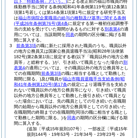
以下「特勤条例」という。)
による改正前の福山市職員の特
殊勤務手当に関する条例
(昭和41年条例第119号)
第12条第1
項第1号若しくは第14条第1項第1号に規定する研究手当又
は
福山市病院企業職員の給与の種類及び基準に関する条例
(平成26年条例第76号)
第4条
に規定する第一種初任給調整手
当の支給を受けていた期間があるものに対する
別表第4
の適
用については、当該期間を
同表
の期間の区分欄に掲げる期
間に算入する。
3
前条第3項
の職に新たに採用された職員のうち、職員以外
の地方公務員又は国家公務員退職手当法
(昭和28年法律第
182号)
第2条第1項に規定する者
(以下「職員以外の地方公務
員等」と総称する。)
が、引き続いて職員となった場合の
別
表第4
の適用については、その職員以外の地方公務員等とし
ての在職期間
(
前条第3項
の職に相当する職として勤務した
期間に限る。)
及び職員が
福山市職員退職手当支給条例
(昭
和41年条例第120号)
第17条
の規定により退職手当を支給さ
れないで職員以外の地方公務員等になり、引き続いて職員
以外の地方公務員等として勤務した後引き続いて職員とな
った場合においては、先の職員としての引き続いた在職期
間の始期から職員以外の地方公務員等としての引き続いた
在職期間の終期までの在職期間
(同項の職に相当する職とし
て勤務した期間に限る。)
を
同表
の期間の区分欄に掲げる期
間に算入する。
(追加〔平成15年規則107号〕、一部改正〔平成15年
規則144号・19年53号・21年34号・23年23号・26