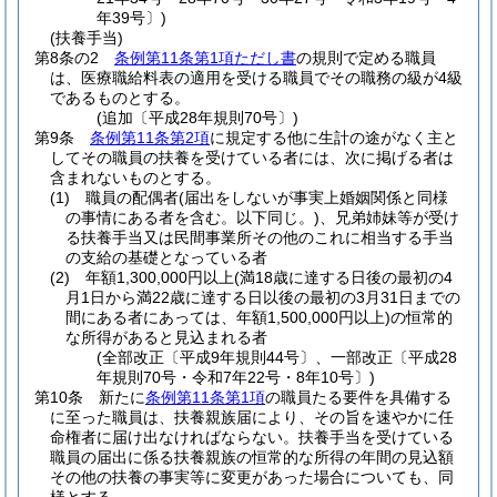
年39号〕)
(扶養手当)
第8条の2
条例第11条第1項ただし書
の規則で定める職員
は、医療職給料表の適用を受ける職員でその職務の級が4級
であるものとする。
(追加〔平成28年規則70号〕)
第9条
条例第11条第2項
に規定する他に生計の途がなく主と
してその職員の扶養を受けている者には、次に掲げる者は
含まれないものとする。
(1)
職員の配偶者
(届出をしないが事実上婚姻関係と同様
の事情にある者を含む。以下同じ。)
、兄弟姉妹等が受け
る扶養手当又は民間事業所その他のこれに相当する手当
の支給の基礎となっている者
(2)
年額1,300,000円以上
(満18歳に達する日後の最初の4
月1日から満22歳に達する日以後の最初の3月31日までの
間にある者にあっては、年額1,500,000円以上)
の恒常的
な所得があると見込まれる者
(全部改正〔平成9年規則44号〕、一部改正〔平成28
年規則70号・令和7年22号・8年10号〕)
第10条
新たに
条例第11条第1項
の職員たる要件を具備する
に至った職員は、扶養親族届により、その旨を速やかに任
命権者に届け出なければならない。
扶養手当を受けている
職員の届出に係る扶養親族の恒常的な所得の年間の見込額
その他の扶養の事実等に変更があった場合についても、同