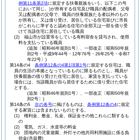
例第11条第2項
に規定する扶養親族をいう。以下この号
において同じ。)
が所有する住宅及び職員の配偶者、父母
又は配偶者の父母で、職員の扶養親族たる者以外のもの
が所有し、又は借り受け、居住している住宅並びに市長
がこれらに準ずると認める住宅の全部又は一部を借り受
けて当該住宅に居住している職員
(2)
福山市が設置等をしている有料宿舎を貸与され、使用
料を支払っている職員
(追加〔昭和46年規則1号〕、一部改正〔昭和50年規
則2号・平成9年44号・12年76号・26年25号・令和7
年22号〕)
第14条の4
条例第12条の4第1項第1号
に規定する住宅は、職
員の生活の本拠となっているものに限るものとし、職員が
扶養親族の借り受けた住宅に居住し、家賃を支払っている
場合には、当該職員が自ら居住するために借り受けた住宅
とする。
(追加〔昭和46年規則1号〕、一部改正〔昭和50年規
則2号〕)
第14条の5
次の各号
に掲げるものは、
条例第12条の4
に規定
する家賃には含まれないものとする。
(1)
権利金、敷金、礼金、保証金その他これらに類するも
の
(2)
電気、ガス、水道等の料金
(3)
団地内の児童遊園、外灯その他共同利用施設に係る負
担金
(共益費)