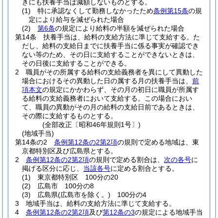
きにも扶養手当は減額しないものとする。
(1)
特に承認なくして勤務しなかったため
条例第15条
の規
定により給与を減ぜられた場合
(2)
第6条
の規定により給料の半額を減ぜられた場合
第14条
扶養手当は、給料の支給方法に準じて支給する。
た
だし、給料の支給日までに扶養手当に係る事実が確認でき
ない等のため、その日に支給することができないときは、
その日後に支給することができる。
2
職員がその所属する給料の支給義務者を異にして異動した
場合におけるその異動した日の属する月の扶養手当は、
前
項本文
の規定にかかわらず、その月の初日に職員が所属す
る給料の支給義務者において支給する。
この場合におい
て、職員の異動がその月の給料の支給日前であるときは、
その際に支給するものとする。
(全部改正〔昭和46年規則1号〕)
(地域手当)
第14条の2
条例第12条の2第2項
の規則で定める地域は、東
京都特別区及び広島県とする。
2
条例第12条の2第2項
の規則で定める割合は、
次の各号
に
掲げる区分に応じ、
当該各号
に定める割合とする。
(1)
東京都特別区 100分の20
(2)
広島市 100分の8
(3)
広島県
(広島市を除く。)
100分の4
3
地域手当は、給料の支給方法に準じて支給する。
4
条例第12条の2第2項
及び
第12条の3
の規定による地域手当