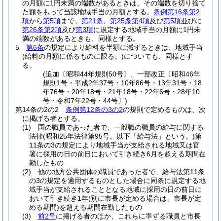
の月額に1円未満の端数があるときは、その端数を切り捨て
た額をもって当該地域手当の月額とする。
条例第16条第2
項
から
第5項
まで、
第21条
、
第25条第4項
及び
第5項
並びに
第26条第2項
及び
第3項
に規定する地域手当の月額に1円未
満の端数があるときも、同様とする。
5
第6条
の規定により給料を半額に減ずるときは、地域手当
(給料の月額に係るものに限る。)
についても、同様とす
る。
(追加〔昭和44年規則50号〕、一部改正〔昭和46年
規則1号・平成2年37号・10年86号・13年31号・18
年76号・20年18号・21年18号・22年6号・28年10
号・令和7年22号・44号〕)
第14条の2の2
条例第12条の3の2
の規則で定めるものは、次
に掲げる者とする。
(1)
国の職員であった者で、一般職の職員の給与に関する
法律
(昭和25年法律第95号。以下「給与法」という。)
第
11条の3の規定により地域手当が支給される地域又は官
署に採用の日の前日において引き続き6月を超える期間在
勤したもの
(2)
他の地方公共団体の職員であった者で、給与法第11条
の3の規定を適用するものとした場合に同条に規定する地
域手当が支給されることとなる地域に採用の日の前日に
おいて引き続き1年
(別に市長が定める場合は、市長が定
める期間)
を超える期間在勤したもの
(3)
前2号
に掲げる者のほか、これらに準ずる職員と市長