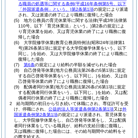
る職員の処遇等に関する条例
(平成16年条例第5号。以下
「外国派遣条例」という。)
第2条第1項
の規定により派遣
され、又は派遣の終了により職務に復帰した場合
(5)
地方公務員の育児休業等に関する法律
(平成3年法律第
110号。以下「育児休業法」という。)
第2条の規定によ
り育児休業を始め、又は育児休業の終了により職務に復
帰した場合
(6)
大学院修学休業
(教育公務員特例法
(昭和24年法律第1
号)
第26条第1項に規定する大学院修学休業をいう。以下
同じ。)
を始め、又は大学院修学休業の終了により職務に
復帰した場合
(7)
第6条
の規定により給料の半額を減ぜられた場合
(8)
自己啓発等休業
(地方公務員法第26条の5第1項に規定
する自己啓発等休業をいう。以下同じ。)
を始め、又は自
己啓発等休業の終了により職務に復帰した場合
(9)
配偶者同行休業
(地方公務員法第26条の6第1項に規定
する配偶者同行休業をいう。以下同じ。)
を始め、又は配
偶者同行休業の終了により職務に復帰した場合
2
給与期間の初日から引き続いて休職にされ、専従許可を受
け、停職にされ、
公益的法人等派遣条例第2条第1項
又は
外
国派遣条例第2条第1項
の規定により派遣され、育児休業を
し、大学院修学休業をし、自己啓発等休業をし、又は配偶
者同行休業をしている職員が、給料の支給日後に復職し、
又は職務に復帰した場合には、その給与期間中の給料をそ
の際支給する。