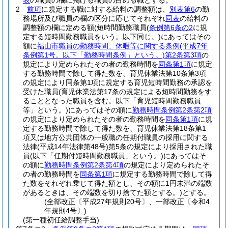
表
の職員の欄に掲げる職員の占める職とする。
2
前項
に規定する職に対する給料の調整額は、
別表第6
の勤
務場所及び職員の欄の区分に応じてそれぞれ
同表
の給料の
調整額の欄に定める額
(短時間勤務職員
(
条例第6条の2
に規
定する短時間勤務職員をいう。以下同じ。)
にあってはその
額に
福山市職員の勤務時間、休暇等に関する条例
(平成7年
条例第1号。以下「勤務時間条例」という。)
第2条第3項
の
規定により定められたその者の勤務時間を
同条第1項
に規定
する勤務時間で除して得た数を、育児休業法第10条第3項
の規定により同条第1項に規定する育児短時間勤務の承認を
受けた職員
(育児休業法第17条の規定による短時間勤務をす
ることとなった職員を含む。以下「育児短時間勤務職員
等」という。)
にあってはその額に
勤務時間条例第2条第2項
の規定により定められたその者の勤務時間を
同条第1項
に規
定する勤務時間で除して得た数を、育児休業法第18条第1
項又は地方公共団体の一般職の任期付職員の採用に関する
法律
(平成14年法律第48号)
第5条の規定により採用された職
員
(以下「任期付短時間勤務職員」という。)
にあってはそ
の額に
勤務時間条例第2条第4項
の規定により定められたそ
の者の勤務時間を
同条第1項
に規定する勤務時間で除して得
た数をそれぞれ乗じて得た額とし、その額に1円未満の端数
があるときは、その端数を切り捨てた額とする。)
とする。
(全部改正〔平成27年規則20号〕、一部改正〔令和4
年規則4号〕)
(第一種初任給調整手当)