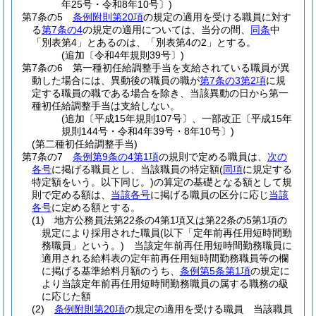
年25号・令和8年10号〕)
第7条の5
条例附則第20項
の規定の適用を受ける職員に対す
る
第7条の4
の規定の適用については、当分の間、
同条
中
「別表第4」とあるのは、「別表第4の2」とする。
(追加〔令和4年規則39号〕)
第7条の6
第一種初任給調整手当を支給されている職員が異
動した場合には、異動後の職員の職が
第7条の3第2項
に規
定する職員の職である場合を除き、当該異動の日から第一
種初任給調整手当は支給しない。
(追加〔平成15年規則107号〕、一部改正〔平成15年
規則144号・令和4年39号・8年10号〕)
(第二種初任給調整手当)
第7条の7
条例第9条の4第1項
の規則で定める職員は、
次の
各号
に掲げる職員とし、当該職員の特定額
(
同項
に規定する
特定額をいう。以下同じ。)
の算定の基礎となる額として規
則で定める額は、
当該各号
に掲げる職員の区分に応じ
当該
各号
に定める額とする。
(1)
地方公務員法第22条の4第1項又は第22条の5第1項の
規定により採用された職員
(以下「定年前再任用短時間勤
務職員」という。)
当該定年前再任用短時間勤務職員に
適用される給料表の定年前再任用短時間勤務職員等の欄
に掲げる基準給料月額のうち、
条例第5条第1項
の規定に
より当該定年前再任用短時間勤務職員の属する職務の級
に応じた額
(2)
条例附則第20項
の規定の適用を受ける職員 当該職員