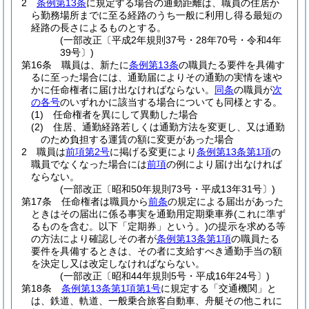
2
条例第13条
に規定する場合の通勤距離は、職員の住居か
ら勤務場所までに至る経路のうち一般に利用し得る最短の
経路の長さによるものとする。
(一部改正〔平成2年規則37号・28年70号・令和4年
39号〕)
第16条
職員は、新たに
条例第13条
の職員たる要件を具備す
るに至った場合には、通勤届によりその通勤の実情を速や
かに任命権者に届け出なければならない。
同条
の職員が
次
の各号
のいずれかに該当する場合についても同様とする。
(1)
任命権者を異にして異動した場合
(2)
住居、通勤経路若しくは通勤方法を変更し、又は通勤
のため負担する運賃の額に変更があった場合
2
職員は
前項第2号
に掲げる変更により
条例第13条第1項
の
職員でなくなった場合には
前項
の例により届け出なければ
ならない。
(一部改正〔昭和50年規則73号・平成13年31号〕)
第17条
任命権者は職員から
前条
の規定による届出があった
ときはその届出に係る事実を通勤用定期乗車券
(これに準ず
るものを含む。以下「定期券」という。)
の提示を求める等
の方法により確認しその者が
条例第13条第1項
の職員たる
要件を具備するときは、その者に支給すべき通勤手当の額
を決定し又は改定しなければならない。
(一部改正〔昭和44年規則5号・平成16年24号〕)
第18条
条例第13条第1項第1号
に規定する「交通機関」と
は、鉄道、軌道、一般乗合旅客自動車、舟艇その他これに