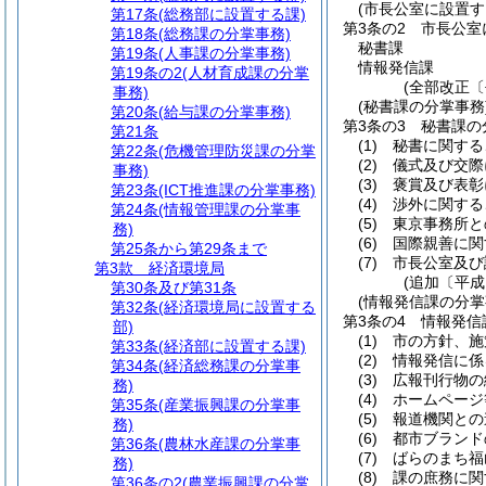
(市長公室に設置す
第17条
(総務部に設置する課)
第3条の2
市長公室
第18条
(総務課の分掌事務)
秘書課
第19条
(人事課の分掌事務)
情報発信課
第19条の2
(人材育成課の分掌
(全部改正〔
事務)
(秘書課の分掌事務
第20条
(給与課の分掌事務)
第3条の3
秘書課の
第21条
(1)
秘書に関する
第22条
(危機管理防災課の分掌
(2)
儀式及び交際
事務)
(3)
褒賞及び表彰
第23条
(ICT推進課の分掌事務)
(4)
渉外に関する
第24条
(情報管理課の分掌事
(5)
東京事務所と
務)
(6)
国際親善に関
第25条から第29条まで
(7)
市長公室及び
第3款
経済環境局
(追加〔平成
第30条及び第31条
(情報発信課の分掌
第32条
(経済環境局に設置する
第3条の4
情報発信
部)
(1)
市の方針、施
第33条
(経済部に設置する課)
(2)
情報発信に係
第34条
(経済総務課の分掌事
(3)
広報刊行物の
務)
(4)
ホームページ
第35条
(産業振興課の分掌事
(5)
報道機関との
務)
(6)
都市ブランド
第36条
(農林水産課の分掌事
(7)
ばらのまち福
務)
(8)
課の庶務に関
第36条の2
(農業振興課の分掌