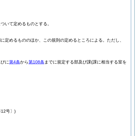
について定めるものとする。
例に定めるもののほか、この規則の定めるところによる。
ただし、
並びに
第4条
から
第108条
までに規定する部及び課
(課に相当する室を
12号〕)