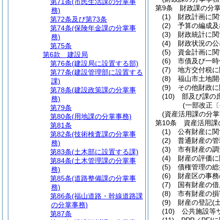
第71条
(市民生活課の分掌事
第9条
財政課の分
務)
(1)
財政計画に関
第72条及び第73条
(2)
予算の編成及
第74条
(保険年金課の分掌事
(3)
財政統計に関
務)
(4)
財政状況の公
第75条
(5)
資金計画に関
第6款
建設局
(6)
市債及び一時
第76条
(建設局に設置する部)
(7)
地方交付税に
第77条
(建設管理部に設置する
(8)
福山市土地開
課)
(9)
その他財政に
第78条
(建設政策課の分掌事
(10)
部及び課の
務)
(一部改正〔
第79条
(資産活用課の分掌
第80条
(用地課の分掌事務)
第10条
資産活用課
第81条
(1)
公有財産に関
第82条
(技術検査課の分掌事
(2)
普通財産の管
務)
(3)
市有財産の調
第83条
(土木部に設置する課)
(4)
財産の評価に
第84条
(土木管理課の分掌事
(5)
債権管理の総
務)
(6)
財産区の事務
第85条
(道路整備課の分掌事
(7)
国有財産の借
務)
(8)
市有財産の損
第86条
(福山道路・幹線道路課
(9)
財産の登記
(
の分掌事務)
(10)
公共施設等
第87条