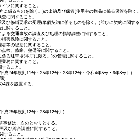
Iに関すること。
ライツに関すること。
契約に係るものを除く。)
の出納及び保管
(使用中の物品に係る保管を除く。
検査に関すること。
求及び修繕要求の受理
(単価契約に係るものを除く。)
並びに契約に関す
金に関すること。
による交通事故の調査及び処理の指導調整に関すること。
の損害保険に関すること。
理者等の総括に関すること。
の点検、修繕、整備等に関すること。
に係る駐車場
(本庁に限る。)
の管理に関すること。
理業務に関すること。
関すること。
平成24年規則11号・25年12号・28年12号・令和4年5号・6年8号〕)
課)
の4課を設置する。
平成25年規則12号・28年12号〕)
)
掌事務は、次のとおりとする。
画及び総合調整に関すること。
関すること。