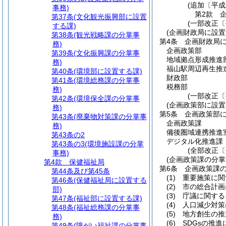
(追加〔平成
事務)
第2款
第37条
(文化観光振興部に設置
(一部改正〔
する課)
(企画財政局に設置
第38条
(観光戦略課の分掌事
第4条
企画財政局に
務)
企画政策部
第39条
(文化振興課の分掌事
地域拠点形成推進
務)
福山駅周辺再生推
第40条
(環境部に設置する課)
財政部
第41条
(環境総務課の分掌事
税務部
務)
(一部改正〔
第42条
(環境保全課の分掌事
(企画政策部に設置
務)
第5条
企画政策部に
第43条
(廃棄物対策課の分掌事
企画政策課
務)
備後圏域連携推進
第43条の2
デジタル化推進課
第43条の3
(環境施設課の分掌
(全部改正〔
事務)
(企画政策課の分掌
第4款
保健福祉局
第6条
企画政策課
第44条及び第45条
(1)
重要施策に関
第46条
(保健福祉局に設置する
(2)
市の総合計画
部)
(3)
庁議に関する
第47条
(福祉部に設置する課)
(4)
人口減少対策
第48条
(福祉総務課の分掌事
(5)
地方創生の推
務)
(6)
SDGsの推
第49条
(障がい福祉課の分掌事