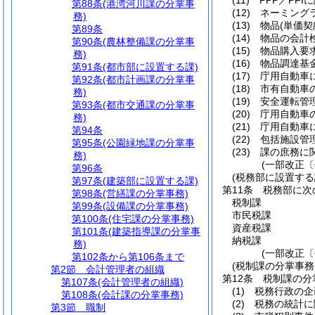
(11)
PPP／PF
第88条
(港湾河川課の分掌事
(12)
ネーミング
務)
(13)
物品
(単価
第89条
(14)
物品の会計
第90条
(農林整備課の分掌事
(15)
物品購入要
務)
(16)
物品調達基
第91条
(都市部に設置する課)
(17)
庁用自動車
第92条
(都市計画課の分掌事
(18)
市有自動車
務)
(19)
安全運転管
第93条
(都市交通課の分掌事
(20)
庁用自動車
務)
(21)
庁用自動車
第94条
(22)
包括施設管
第95条
(公園緑地課の分掌事
(23)
課の庶務に
務)
(一部改正〔
第96条
(税務部に設置する
第97条
(建築部に設置する課)
第11条
税務部に次
第98条
(営繕課の分掌事務)
税制課
第99条
(設備課の分掌事務)
市民税課
第100条
(住宅課の分掌事務)
資産税課
第101条
(建築指導課の分掌事
納税課
務)
(一部改正〔
第102条から第106条まで
(税制課の分掌事務
第2節
会計管理者の組織
第12条
税制課の分
第107条
(会計管理者の組織)
(1)
税務行政の企
第108条
(会計課の分掌事務)
(2)
税務の統計に
第3節
職制