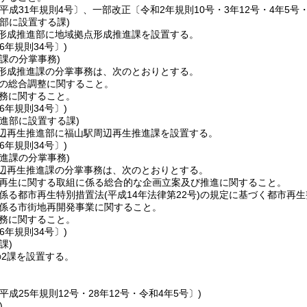
平成31年規則4号〕、一部改正〔令和2年規則10号・3年12号・4年5号・
部に設置する課)
形成推進部に地域拠点形成推進課を設置する。
6年規則34号〕)
課の分掌事務)
形成推進課の分掌事務は、次のとおりとする。
の総合調整に関すること。
務に関すること。
6年規則34号〕)
進部に設置する課)
辺再生推進部に福山駅周辺再生推進課を設置する。
6年規則34号〕)
進課の分掌事務)
辺再生推進課の分掌事務は、次のとおりとする。
再生に関する取組に係る総合的な企画立案及び推進に関すること。
係る都市再生特別措置法
(平成14年法律第22号)
の規定に基づく都市再生
係る市街地再開発事業に関すること。
務に関すること。
6年規則34号〕)
課)
2課を設置する。
平成25年規則12号・28年12号・令和4年5号〕)
)