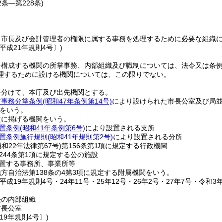
2条―第228条)
、市長及び会計管理者の権限に属する事務を処理するために必要な組織
平成21年規則4号〕)
を構成する機関の所掌事務、内部組織及び職制については、法令又は条
理するために設ける機関については、この限りでない。
を分けて、本庁及び出先機関とする。
市事務分掌条例
(昭和47年条例第14号)
により設けられた市長公室及び局
をいう。
次に掲げる機関をいう。
置条例
(昭和41年条例第6号)
により設置される支所
置条例施行規則
(昭和41年規則第2号)
により設置される分所
昭和22年法律第67号)
第156条第1項に規定する行政機関
244条第1項に規定する公の施設
置する事務所、事業所等
方自治法第138条の4第3項に規定する附属機関をいう。
平成19年規則4号・24年11号・25年12号・26年2号・27年7号・令和3年
長の内部組織
市長公室
19年規則4号〕)