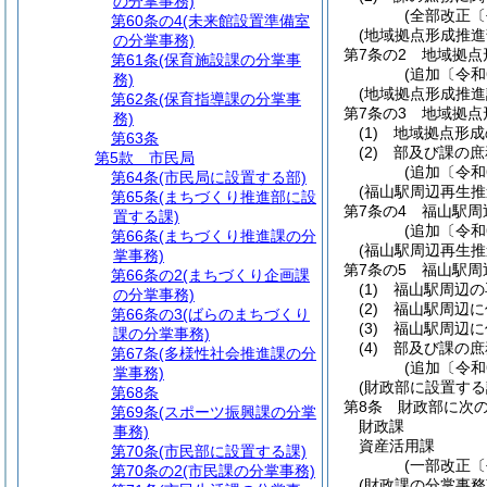
の分掌事務)
(全部改正〔
第60条の4
(未来館設置準備室
(地域拠点形成推進
の分掌事務)
第7条の2
地域拠点
第61条
(保育施設課の分掌事
(追加〔令和
務)
(地域拠点形成推進
第62条
(保育指導課の分掌事
第7条の3
地域拠点
務)
(1)
地域拠点形成
第63条
(2)
部及び課の庶
第5款
市民局
(追加〔令和
第64条
(市民局に設置する部)
(福山駅周辺再生推
第65条
(まちづくり推進部に設
第7条の4
福山駅周
置する課)
(追加〔令和
第66条
(まちづくり推進課の分
(福山駅周辺再生推
掌事務)
第7条の5
福山駅周
第66条の2
(まちづくり企画課
(1)
福山駅周辺の
の分掌事務)
(2)
福山駅周辺に
第66条の3
(ばらのまちづくり
(3)
福山駅周辺に
課の分掌事務)
(4)
部及び課の庶
第67条
(多様性社会推進課の分
(追加〔令和
掌事務)
(財政部に設置する
第68条
第8条
財政部に次の
第69条
(スポーツ振興課の分掌
財政課
事務)
資産活用課
第70条
(市民部に設置する課)
(一部改正〔
第70条の2
(市民課の分掌事務)
(財政課の分掌事務