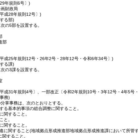
29年規則6号〕)
企画財政局
平成28年規則12号〕)
する部)
次の5部を設置する。
部
進部
平成25年規則12号・26年2号・28年12号・令和6年34号〕)
する課)
次の3課を設置する。
室
平成31年規則4号〕、一部改正〔令和2年規則10号・3年12号・4年5号・5
事務)
の分掌事務は、次のとおりとする。
する基本的事項の総合調整に関すること。
に関すること。
こと。
に関すること。
進に関すること
(地域拠点形成推進部地域拠点形成推進課において所管す
進に関すること。