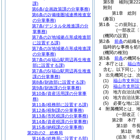
第5章
補則
(第22
課)
附則
第6条
(企画政策課の分掌事務)
第1章
総則
第6条の2
(備後圏域連携推進室
(趣旨)
の分掌事務)
第1条
この規則は
第7条
(デジタル化推進課の分
(一部改正〔
掌事務)
(機関の設置)
第7条の2
(地域拠点形成推進部
第2条
前条
の組織
に設置する課)
臨時的な事務を処
第7条の3
(地域拠点形成推進課
(機関の種別)
の分掌事務)
第3条
前条
の機関
第7条の4
(福山駅周辺再生推進
2
本庁とは、
福山
部に設置する課)
含む。以下同じ。)
第7条の5
(福山駅周辺再生推進
3
出先機関とは、
課の分掌事務)
(1)
福山市支所設
第8条
(財政部に設置する課)
(2)
福山市支所設
第9条
(財政課の分掌事務)
(3)
地方自治法
(
第10条
(資産活用課の分掌事
(4)
地方自治法第
務)
(5)
必要な地に設
第11条
(税務部に設置する課)
4
附属機関とは、地
第12条
(税制課の分掌事務)
(一部改正〔
第13条
(市民税課の分掌事務)
第2章
本庁
第14条
(資産税課の分掌事務)
第1節
市
第15条
(納税課の分掌事務)
第1款
第2款の2
総務局
(追加〔平成
第16条
(総務局に設置する部)