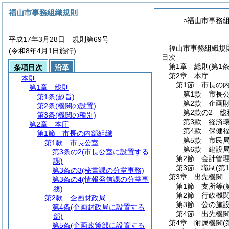
福山市事務組織規則
○福山市事務
平成17年3月28日 規則第69号
福山市事務組織規則
(令和8年4月1日施行)
目次
第1章
総則
(第1
条項目次
沿革
第2章
本庁
本則
第1節
市長の
第1章
総則
第1款
市長
第1条
(趣旨)
第2款
企画
第2条
(機関の設置)
第2款の2
総
第3条
(機関の種別)
第3款
経済
第2章
本庁
第4款
保健
第1節
市長の内部組織
第5款
市民
第1款
市長公室
第6款
建設
第3条の2
(市長公室に設置する
第2節
会計管
課)
第3節
職制
(第
第3条の3
(秘書課の分掌事務)
第3章
出先機関
第3条の4
(情報発信課の分掌事
第1節
支所等
(
務)
第2節
行政機
第2款
企画財政局
第3節
公の施
第4条
(企画財政局に設置する
第4節
出先機
部)
第4章
附属機関
(
第5条
(企画政策部に設置する