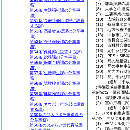
(7)
離島振興の調
務)
(8)
大学との連携
第50条
(生活福祉課の分掌事
(9)
主要事業の進
務)
(10)
広域行政の
第51条
(長寿社会応援部に設置
(11)
特命事項に
する課)
(12)
地方分権の
第52条
(高齢者支援課の分掌事
(13)
中核市に関
務)
(14)
市長会に関
第53条
(介護保険課の分掌事
(15)
市町村合併
務)
(16)
定住及び交
第54条
(保健部に設置する課)
(17)
PFS・SI
第55条
(総務課の分掌事務)
(18)
局の統括及
第56条
(保健予防課の分掌事
(19)
局の事務事
務)
(20)
局内の行財
第57条
(生活衛生課の分掌事
(21)
局、部及び
務)
(追加〔平成
第58条
(試験検査課の分掌事
(備後圏域連携推進
務)
第6条の2
備後圏域
第59条
(健康推進課の分掌事
(1)
備後圏域連携
務)
(2)
室の庶務に関
第60条
(ネウボラ推進部に設置
(追加〔令和
する課)
(デジタル化推進課
第60条の2
(ネウボラ推進課の
第7条
デジタル化
分掌事務)
(1)
デジタル化に
第60条の3
(みらい世代育成課
(2)
課の庶務に関