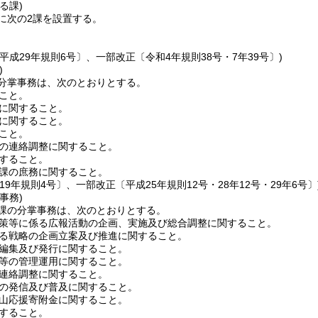
る課)
に次の2課を設置する。
平成29年規則6号〕、一部改正〔令和4年規則38号・7年39号〕)
)
分掌事務は、次のとおりとする。
こと。
に関すること。
に関すること。
こと。
の連絡調整に関すること。
すること。
課の庶務に関すること。
19年規則4号〕、一部改正〔平成25年規則12号・28年12号・29年6号〕
事務)
課の分掌事務は、次のとおりとする。
策等に係る広報活動の企画、実施及び総合調整に関すること。
る戦略の企画立案及び推進に関すること。
編集及び発行に関すること。
等の管理運用に関すること。
連絡調整に関すること。
の発信及び普及に関すること。
山応援寄附金に関すること。
すること。