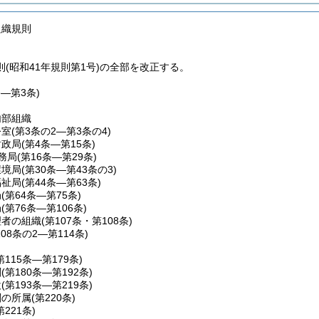
組織規則
(昭和41年規則第1号)の全部を改正する。
条―第3条)
内部組織
公室
(第3条の2―第3条の4)
財政局
(第4条―第15条)
務局
(第16条―第29条)
環境局
(第30条―第43条の3)
福祉局
(第44条―第63条)
局
(第64条―第75条)
局
(第76条―第106条)
理者の組織
(第107条・第108条)
108条の2―第114条)
第115条―第179条)
関
(第180条―第192条)
設
(第193条―第219条)
関の所属
(第220条)
第221条)