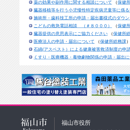
薬の効果や副作用に関する相談について
（
保健
臓器移植等を行う小児慢性特定疾病児童等に係る
施術所・歯科技工所の申請・届出書様式のダウン
こどもの救急電話相談 （＃８０００）
（
保健
臓器提供の意思表示にご協力ください
（
保健所
医療法人の申請・届出について
（
保健所総務課
石綿(アスベスト）による健康被害救済制度の申
くすり・医療機器・毒物劇物関係の申請・届出に
福山市役所