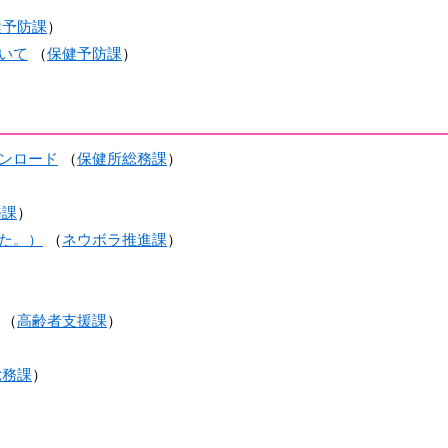
健予防課
）
いて
（
保健予防課
）
ンロード
（
保健所総務課
）
務課
）
た。）
（
ネウボラ推進課
）
（
高齢者支援課
）
総務課
）