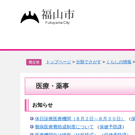
トップページ
>
分類でさがす
>
くらしの情報
医療・薬事
お知らせ
休日診療医療機関（８月２日～８月３０日）
（
難病医療費助成制度について
（
保健予防課
）
医療機関向け情報（結核様式）
（
保健予防課
）