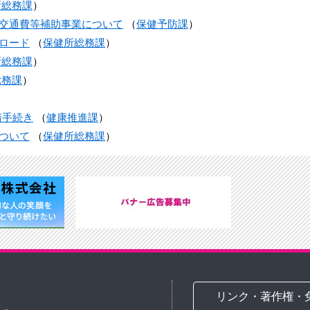
所総務課
）
交通費等補助事業について
（
保健予防課
）
ロード
（
保健所総務課
）
所総務課
）
総務課
）
）
請手続き
（
健康推進課
）
ついて
（
保健所総務課
）
リンク・著作権・