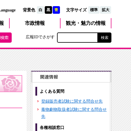
文字サイズ
Language
背景色
白
黒
青
標準
拡大
観光・魅力
市政
情報
報
の情報
広報IDでさがす
よくある質問
登録販売者試験に関する問合せ先
毒物劇物取扱者試験に関する問合せ
先
各種相談窓口