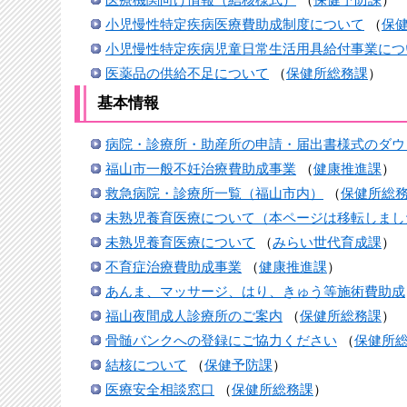
小児慢性特定疾病医療費助成制度について
（
保
小児慢性特定疾病児童日常生活用具給付事業につ
医薬品の供給不足について
（
保健所総務課
）
基本情報
病院・診療所・助産所の申請・届出書様式のダウ
福山市一般不妊治療費助成事業
（
健康推進課
）
救急病院・診療所一覧（福山市内）
（
保健所総
未熟児養育医療について（本ページは移転しまし
未熟児養育医療について
（
みらい世代育成課
）
不育症治療費助成事業
（
健康推進課
）
あんま、マッサージ、はり、きゅう等施術費助成
福山夜間成人診療所のご案内
（
保健所総務課
）
骨髄バンクへの登録にご協力ください
（
保健所
結核について
（
保健予防課
）
医療安全相談窓口
（
保健所総務課
）