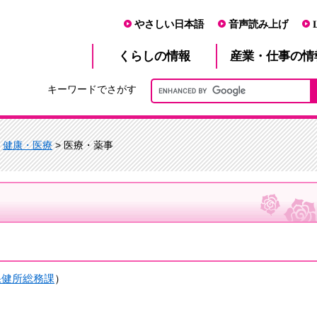
やさしい日本語
音声読み上げ
産業・仕事
くらし
の情報
の情
キーワードでさがす
>
健康・医療
> 医療・薬事
保健所総務課
）