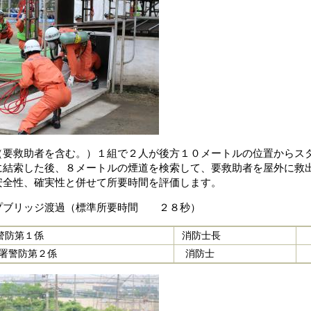
救助者を含む。）１組で２人が後方１０メートルの位置からスタ
に結索した後、８メートルの煙道を検索して、要救助者を屋外に救
安全性、確実性と併せて所要時間を評価します。
プブリッジ渡過（標準所要時間 ２８秒）
警防第１係
消防士長
署警防第２係
消防士