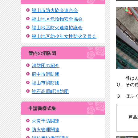
福山市防火協会連合会
福山地区危険物安全協会
福山地区防火連絡協議会
福山地区幼少年女性防火委員会
管内の消防団
消防団の紹介
府中市消防団
登はん者
福山市消防団
り、その
神石高原町消防団
３ ほふ
申請書様式集
火災予防関連
防火管理関連