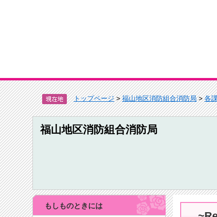
トップページ
>
福山地区消防組合消防局
>
各
福山地区消防組合消防局
もしものときには
~