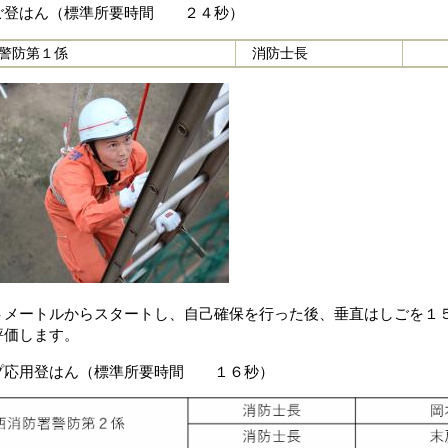
ご登はん（標準所要時間 ２４秒）
警防第１係
消防士長
ートルからスタートし、自己確保を行った後、垂直はしごを１５
評価します。
プ応用登はん（標準所要時間 １６秒）