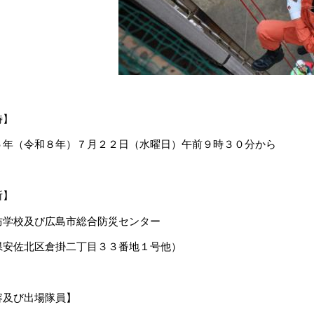
時】
年（令和８年）７月２２日（水曜日）午前９時３０分から
所】
防学校及び広島市総合防災センター
安佐北区倉掛二丁目３３番地１号他）
容及び出場隊員】