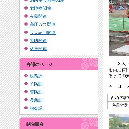
消防用設備等関連
危険物関連
火薬関連
高圧ガス関連
り災証明関連
警防関連
救急関連
３人（要
各課のページ
を両足首
るまでの
総務課
予防課
４ ロー
警防課
西消防署
救急課
芦品消防
指令課
組合議会