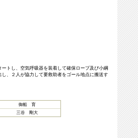
ートし、空気呼吸器を装着して確保ロープ及び小綱
出し、２人が協力して要救助者をゴール地点に搬送す
御船 育
三谷 剛大