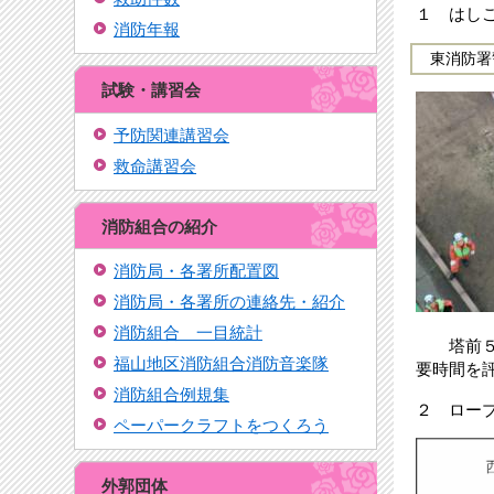
１ はし
消防年報
東消防署
試験・講習会
予防関連講習会
救命講習会
消防組合の紹介
消防局・各署所配置図
消防局・各署所の連絡先・紹介
消防組合 一目統計
塔前５メ
福山地区消防組合消防音楽隊
要時間を
消防組合例規集
２ ロー
ペーパークラフトをつくろう
外郭団体