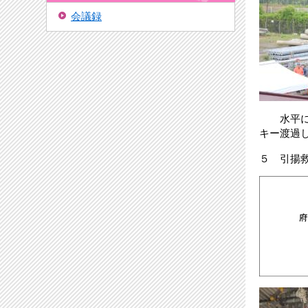
会議録
水平に展
キー渡過
５ 引揚