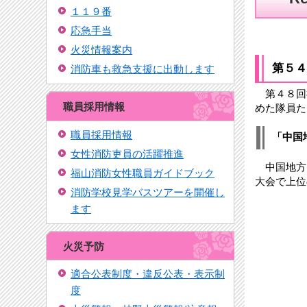
１１９番
応急手当
火災情報案内
第５４
消防車も救急支援に出動します
第４８回
職員採用情報
めた隊員た
職員採用情報
「中国
女性消防吏員の活躍推進
中国地方
福山消防女性職員ガイドブック
大会で上位
消防学校見学バスツアーを開催し
ます
火災予防
適合公表制度・違反公表・表示制
度