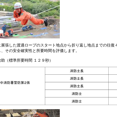
張した渡過ロープのスタート地点から折り返し地点までの往復４
し、その安全確実性と所要時間を評価します。
救助（標準所要時間 １２９秒）