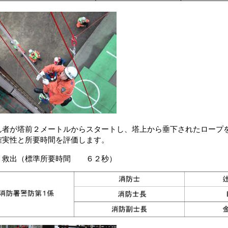
が塔前２メートルからスタートし、塔上から垂下されたロープを
確実性と所要時間を評価します。
く救出（標準所要時間 ６２秒）