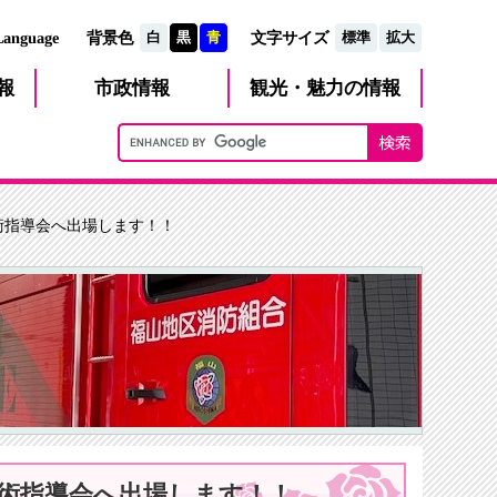
文字サイズ
Language
背景色
白
黒
青
標準
拡大
観光・魅力
市政
情報
報
の情報
技術指導会へ出場します！！
助技術指導会へ出場します！！