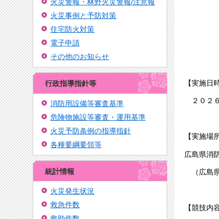
火災警報・林野火災警報/注意報
火災事例と予防対策
住宅防火対策
電子申請
その他のお知らせ
【実施日
行政指導指針等
２０２６
消防用設備等審査基準
危険物施設等審査・運用基準
火災予防条例の指導指針
【実施場
各種要綱要領等
広島県消
統計情報
（広島県
火災発生状況
救急件数
【競技内
救助件数