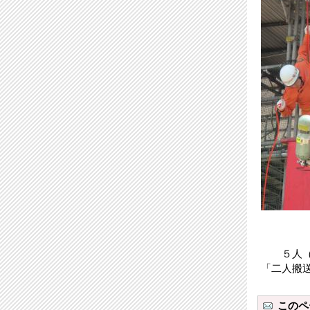
５人（要
「二人搬
このペ