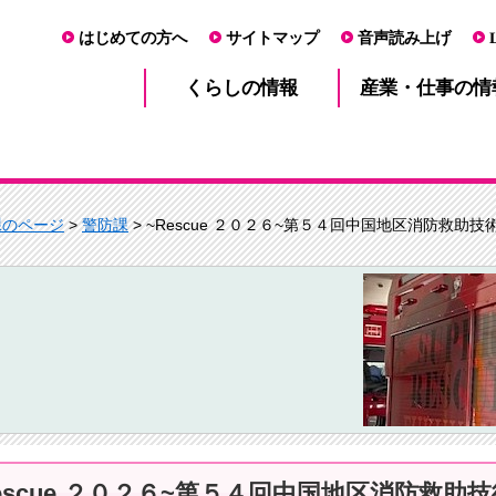
はじめての方へ
サイトマップ
音声読み上げ
産業・仕事
くらし
の情報
の情
課のページ
>
警防課
> ~Rescue ２０２６~第５４回中国地区消防救助
Rescue ２０２６~第５４回中国地区消防救