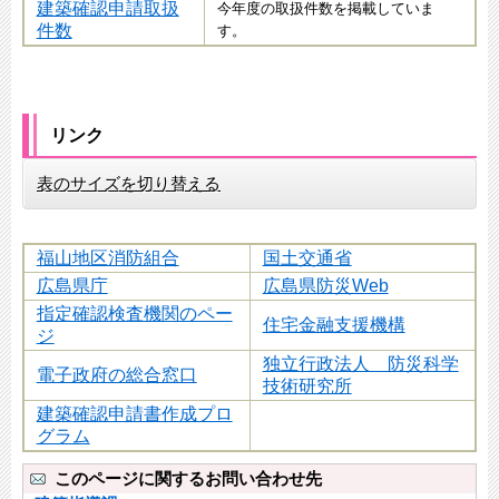
建築確認申請取扱
今年度の取扱件数を掲載していま
件数
す。
リンク
表のサイズを切り替える
福山地区消防組合
国土交通省
広島県庁
広島県防災Web
指定確認検査機関のペー
住宅金融支援機構
ジ
独立行政法人 防災科学
電子政府の総合窓口
技術研究所
建築確認申請書作成プロ
グラム
このページに関するお問い合わせ先