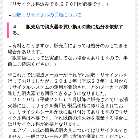
（リサイクル料込みで６,２７０円が必要です。）
→
回収・リサイクルの手順について
４ 販売店で消火器を買い換えの際に処分を依頼す
る。
→有料となりますが、販売店によっては処分のみもできる
場合があります。
（販売店によっては実施してない場合もありますので、事
前にご確認ください。）
※これまでは製造メーカーがそれぞれ回収・リサイクルを
行っておりましたが、２０１１年（平成２３年）１月から
リサイクルシステムの運用が開始され、どのメーカーが製
造した消火器でも回収できるようになりました。
２０１０年（平成２２年）１月以降に販売されている消
火器には、リサイクル費用が製品価格に織り込まれてお
り、リサイクルシールが既に貼り付けてありますのでリサ
イクル料は不要です。それ以前の消火器を廃棄する場合に
はリサイクル料が必要となります。
エアゾール式の簡易式消火具についてはリサイクルでき
ません。一般スプレー缶と同じ方法で廃棄してください。