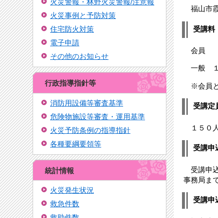
火災警報・林野火災警報/注意報
福山市霞
火災事例と予防対策
受講料
住宅防火対策
電子申請
会員 ７
その他のお知らせ
一般 １
行政指導指針等
※会員と
消防用設備等審査基準
受講定
危険物施設等審査・運用基準
１５０人
火災予防条例の指導指針
各種要綱要領等
受講申
受講申込
統計情報
事務局ま
火災発生状況
受講申
救急件数
救助件数