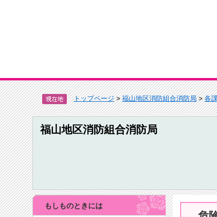
トップページ
>
福山地区消防組合消防局
>
各
福山地区消防組合消防局
もしものときには
危