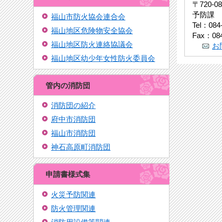
〒720-
予防課
福山市防火協会連合会
Tel：084
福山地区危険物安全協会
Fax：084
福山地区防火連絡協議会
お
福山地区幼少年女性防火委員会
管内の消防団
消防団の紹介
府中市消防団
福山市消防団
神石高原町消防団
申請書様式集
火災予防関連
防火管理関連