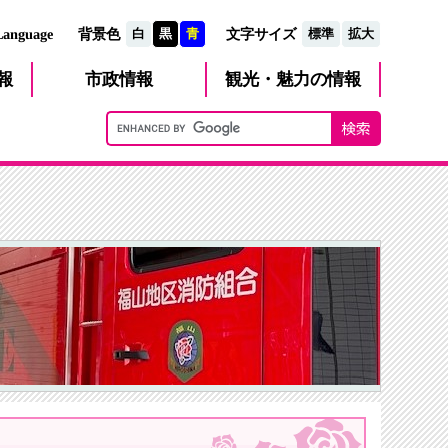
文字サイズ
Language
背景色
白
黒
青
標準
拡大
観光・魅力
市政
情報
報
の情報