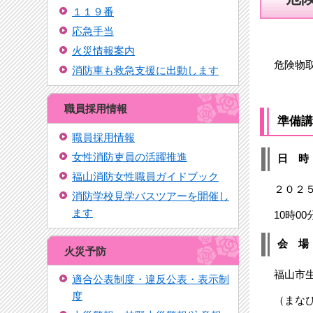
１１９番
応急手当
火災情報案内
危険物取
消防車も救急支援に出動します
職員採用情報
準備講
職員採用情報
女性消防吏員の活躍推進
日 時
福山消防女性職員ガイドブック
２０２５
消防学校見学バスツアーを開催し
ます
10時00
会 場
火災予防
福山市生
適合公表制度・違反公表・表示制
度
（まなび