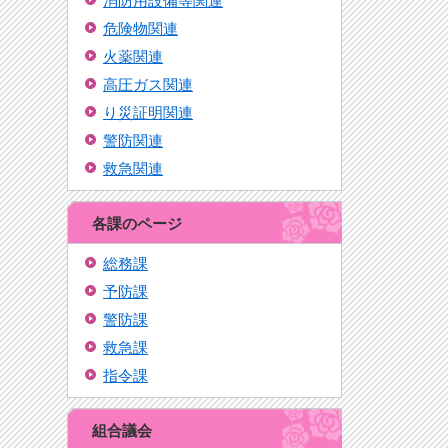
消防用設備等関連
危険物関連
火薬関連
高圧ガス関連
り災証明関連
警防関連
救急関連
各課のページ
総務課
予防課
警防課
救急課
指令課
組合議会