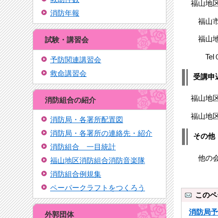
福山地区
消防年報
福山市沖
福山地区
試験・講習会
Tel０
予防関連講習会
救命講習会
受講申
福山地区
消防組合の紹介
福山地区
消防局・各署所配置図
消防局・各署所の連絡先・紹介
その他
消防組合 一目統計
他の会場
福山地区消防組合消防音楽隊
消防組合例規集
ペーパークラフトをつくろう
このペ
消防局予
外郭団体