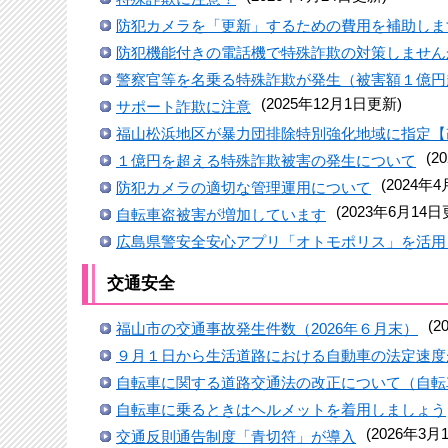
防犯カメラを「更新」するための費用を補助しま
防犯機能付きの電話機で特殊詐欺の対策しませんか
警察官等を名乗る特殊詐欺が発生（被害額１億円
(2025年12月1日更新)
サポート詐欺に注意
福山松浜地区が暴力団排除特別強化地域に指定【
(2
１億円を超える特殊詐欺被害の発生について
(2024年
防犯カメラの適切な管理運用について
(2023年6月14日
自転車盗被害が増加しています
広島県警安全安心アプリ「オトモポリス」を活用
交通安全
(
福山市の交通事故発生件数（2026年６月末）
９月１日から生活道路における自動車の法定速度
自転車に関する道路交通法の改正について（自転
自転車に乗るときはヘルメットを着用しましょう
(2026年3月
交通反則通告制度「青切符」が導入