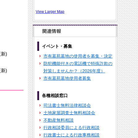
View Larger Map
イベント・募集
更新)
市有墓苑墓地の使用者を募集・決定
防犯機能付きの電話機で特殊詐欺の
更新)
対策しませんか？（2026年度）
市有墓苑墓地使用者募集
各種相談窓口
司法書士無料法律相談会
土地家屋調査士無料相談会
不動産無料相談
行政相談委員による行政相談
行政書士による行政事務相談