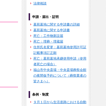
法律相談
申請・届出・証明
墓苑墓地に関する申請書の詳細
墓苑墓地に関する申請書
死亡：工作物新設届
死亡：埋葬・埋蔵届
住所氏名変更：墓苑墓地使用許可証
記載事項訂正願
死亡：墓苑墓地承継使用申請（使用
者死亡の場合）
福山市中央斎場・中央斎場葬祭会館
の夜間仮予約について（葬祭業者の
皆さまへ）
条例・制度
９月１日から生活道路における自動