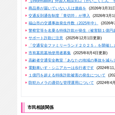
【Information】外国人相談窓口（がいこくじ
商品券が届いていない人は連絡を
(2026年3月31
交通反則通告制度「青切符」が導入
(2026年3月
福山市の交通事故発生件数（2025年中）
(2026
警察官等を名乗る特殊詐欺が発生（被害額１億円
サポート詐欺に注意
(2025年12月1日更新)
「交通安全ファミリーランド２０２５」を開催し
市有墓苑墓地使用者募集
(2025年8月4日更新)
高齢者交通安全教室「あなたの地域の事故を減ら
電動車いす・シニアカーは歩行者です
(2024年1
１億円を超える特殊詐欺被害の発生について
(2
防犯カメラの適切な管理運用について
(2024年4
市民相談関係