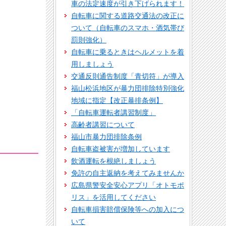
車の法定速度が引き下げられます！
自転車に関する道路交通法の改正に
ついて（自転車のスマホ・酒気帯び
罰則強化）
自転車に乗るときはヘルメットを着
用しましょう
交通反則通告制度「青切符」が導入
福山松浜地区が暴力団排除特別強化
地域に指定【改正暴排条例】
「自転車運転者講習制度」
高齢者講習について
福山市暴力団排除条例
自転車盗被害が増加しています
飲酒運転を根絶しましょう
免許の自主返納を考えてみませんか
広島県警安全安心アプリ「オトモポ
リス」を活用してください
自転車損害賠償保険等への加入につ
いて