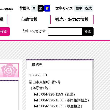
文字サイズ
Language
背景色
白
黒
青
標準
拡大
観光・魅力
市政
情報
報
の情報
広報IDでさがす
〒720-8501
福山市東桜町3番5号
（本庁舎1階）
Tel：084-928-1153（直通）
Tel：084-928-1050（市民相談担当）
Tel：084-928-1069（厚生担当）