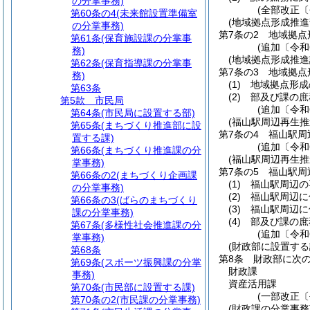
の分掌事務)
(全部改正〔
第60条の4
(未来館設置準備室
(地域拠点形成推進
の分掌事務)
第7条の2
地域拠点
第61条
(保育施設課の分掌事
(追加〔令和
務)
(地域拠点形成推進
第62条
(保育指導課の分掌事
第7条の3
地域拠点
務)
(1)
地域拠点形成
第63条
(2)
部及び課の庶
第5款
市民局
(追加〔令和
第64条
(市民局に設置する部)
(福山駅周辺再生推
第65条
(まちづくり推進部に設
第7条の4
福山駅周
置する課)
(追加〔令和
第66条
(まちづくり推進課の分
(福山駅周辺再生推
掌事務)
第7条の5
福山駅周
第66条の2
(まちづくり企画課
(1)
福山駅周辺の
の分掌事務)
(2)
福山駅周辺に
第66条の3
(ばらのまちづくり
(3)
福山駅周辺に
課の分掌事務)
(4)
部及び課の庶
第67条
(多様性社会推進課の分
(追加〔令和
掌事務)
(財政部に設置する
第68条
第8条
財政部に次の
第69条
(スポーツ振興課の分掌
財政課
事務)
資産活用課
第70条
(市民部に設置する課)
(一部改正〔
第70条の2
(市民課の分掌事務)
(財政課の分掌事務