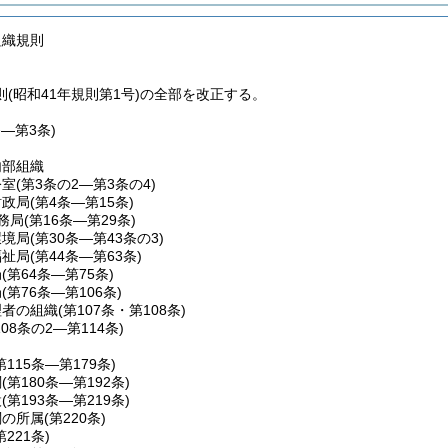
組織規則
(昭和41年規則第1号)の全部を改正する。
条―第3条)
内部組織
公室
(第3条の2―第3条の4)
財政局
(第4条―第15条)
務局
(第16条―第29条)
環境局
(第30条―第43条の3)
福祉局
(第44条―第63条)
局
(第64条―第75条)
局
(第76条―第106条)
理者の組織
(第107条・第108条)
108条の2―第114条)
第115条―第179条)
関
(第180条―第192条)
設
(第193条―第219条)
関の所属
(第220条)
第221条)