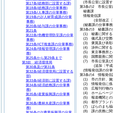
(市長公室に設置す
第17条
(総務部に設置する課)
第3条の2
市長公室
第18条
(総務課の分掌事務)
秘書課
第19条
(人事課の分掌事務)
情報発信課
第19条の2
(人材育成課の分掌
(全部改正〔
事務)
(秘書課の分掌事務
第20条
(給与課の分掌事務)
第3条の3
秘書課の
第21条
(1)
秘書に関する
第22条
(危機管理防災課の分掌
(2)
儀式及び交際
事務)
(3)
褒賞及び表彰
第23条
(ICT推進課の分掌事務)
(4)
渉外に関する
第24条
(情報管理課の分掌事
(5)
東京事務所と
務)
(6)
国際親善に関
第25条から第29条まで
(7)
市長公室及び
第3款
経済環境局
(追加〔平成
第30条及び第31条
(情報発信課の分掌
第32条
(経済環境局に設置する
第3条の4
情報発信
部)
(1)
市の方針、施
第33条
(経済部に設置する課)
(2)
情報発信に係
第34条
(経済総務課の分掌事
(3)
広報刊行物の
務)
(4)
ホームページ
第35条
(産業振興課の分掌事
(5)
報道機関との
務)
(6)
都市ブランド
第36条
(農林水産課の分掌事
(7)
ばらのまち福
務)
(8)
課の庶務に関
第36条の2
(農業振興課の分掌