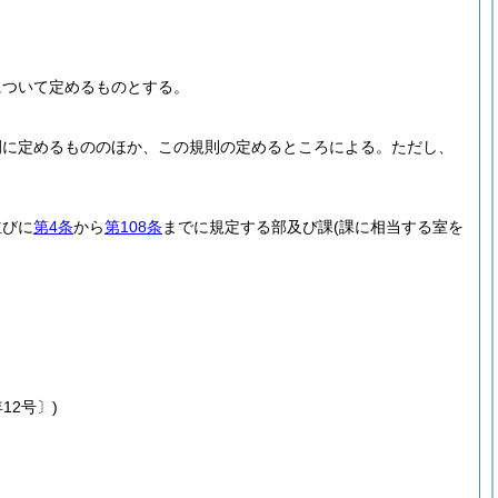
について定めるものとする。
例に定めるもののほか、この規則の定めるところによる。
ただし、
並びに
第4条
から
第108条
までに規定する部及び課
(課に相当する室を
12号〕)