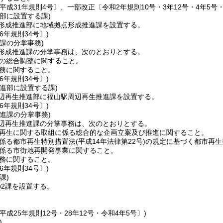
平成31年規則4号〕、一部改正〔令和2年規則10号・3年12号・4年5号・
部に設置する課)
形成推進部に地域拠点形成推進課を設置する。
6年規則34号〕)
課の分掌事務)
形成推進課の分掌事務は、次のとおりとする。
の総合調整に関すること。
務に関すること。
6年規則34号〕)
進部に設置する課)
辺再生推進部に福山駅周辺再生推進課を設置する。
6年規則34号〕)
進課の分掌事務)
辺再生推進課の分掌事務は、次のとおりとする。
再生に関する取組に係る総合的な企画立案及び推進に関すること。
係る都市再生特別措置法
(平成14年法律第22号)
の規定に基づく都市再生
係る市街地再開発事業に関すること。
務に関すること。
6年規則34号〕)
課)
2課を設置する。
平成25年規則12号・28年12号・令和4年5号〕)
)