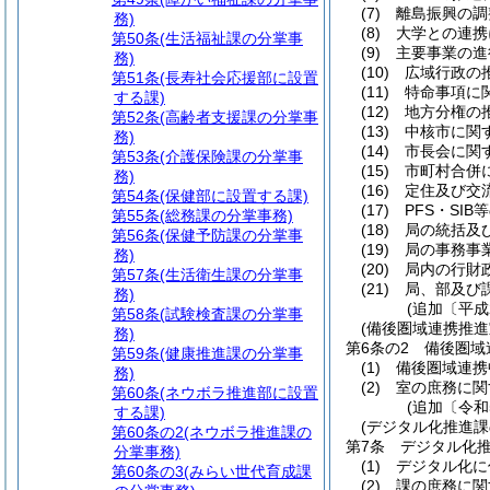
(7)
離島振興の調
務)
(8)
大学との連携
第50条
(生活福祉課の分掌事
(9)
主要事業の進
務)
(10)
広域行政の
第51条
(長寿社会応援部に設置
(11)
特命事項に
する課)
(12)
地方分権の
第52条
(高齢者支援課の分掌事
(13)
中核市に関
務)
(14)
市長会に関
第53条
(介護保険課の分掌事
(15)
市町村合併
務)
(16)
定住及び交
第54条
(保健部に設置する課)
(17)
PFS・SI
第55条
(総務課の分掌事務)
(18)
局の統括及
第56条
(保健予防課の分掌事
(19)
局の事務事
務)
(20)
局内の行財
第57条
(生活衛生課の分掌事
(21)
局、部及び
務)
(追加〔平成
第58条
(試験検査課の分掌事
(備後圏域連携推進
務)
第6条の2
備後圏域
第59条
(健康推進課の分掌事
(1)
備後圏域連携
務)
(2)
室の庶務に関
第60条
(ネウボラ推進部に設置
(追加〔令和
する課)
(デジタル化推進課
第60条の2
(ネウボラ推進課の
第7条
デジタル化
分掌事務)
(1)
デジタル化に
第60条の3
(みらい世代育成課
(2)
課の庶務に関