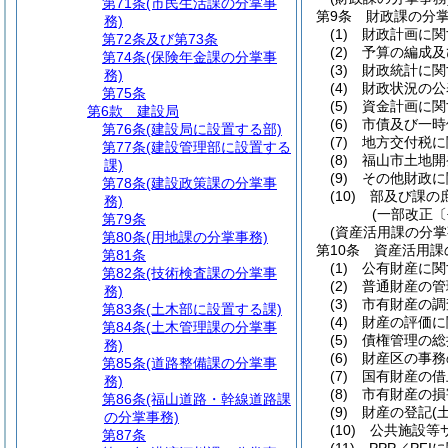
第71条
(市民生活課の分掌事
第9条
財政課の分
務)
(1)
財政計画に関
第72条及び第73条
(2)
予算の編成及
第74条
(保険年金課の分掌事
(3)
財政統計に関
務)
(4)
財政状況の公
第75条
(5)
資金計画に関
第6款
建設局
(6)
市債及び一時
第76条
(建設局に設置する部)
(7)
地方交付税に
第77条
(建設管理部に設置する
(8)
福山市土地開
課)
(9)
その他財政に
第78条
(建設政策課の分掌事
(10)
部及び課の
務)
(一部改正〔
第79条
(資産活用課の分掌
第80条
(用地課の分掌事務)
第10条
資産活用課
第81条
(1)
公有財産に関
第82条
(技術検査課の分掌事
(2)
普通財産の管
務)
(3)
市有財産の調
第83条
(土木部に設置する課)
(4)
財産の評価に
第84条
(土木管理課の分掌事
(5)
債権管理の総
務)
(6)
財産区の事務
第85条
(道路整備課の分掌事
(7)
国有財産の借
務)
(8)
市有財産の損
第86条
(福山道路・幹線道路課
(9)
財産の登記
(
の分掌事務)
(10)
公共施設等
第87条