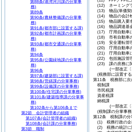
(11)
PPP／PF
第88条
(港湾河川課の分掌事
(12)
ネーミング
務)
(13)
物品
(単価
第89条
(14)
物品の会計
第90条
(農林整備課の分掌事
(15)
物品購入要
務)
(16)
物品調達基
第91条
(都市部に設置する課)
(17)
庁用自動車
第92条
(都市計画課の分掌事
(18)
市有自動車
務)
(19)
安全運転管
第93条
(都市交通課の分掌事
(20)
庁用自動車
務)
(21)
庁用自動車
第94条
(22)
包括施設管
第95条
(公園緑地課の分掌事
(23)
課の庶務に
務)
(一部改正〔
第96条
(税務部に設置する
第97条
(建築部に設置する課)
第11条
税務部に次
第98条
(営繕課の分掌事務)
税制課
第99条
(設備課の分掌事務)
市民税課
第100条
(住宅課の分掌事務)
資産税課
第101条
(建築指導課の分掌事
納税課
務)
(一部改正〔
第102条から第106条まで
(税制課の分掌事務
第2節
会計管理者の組織
第12条
税制課の分
第107条
(会計管理者の組織)
(1)
税務行政の企
第108条
(会計課の分掌事務)
(2)
税務の統計に
第3節
職制