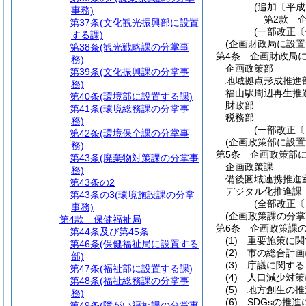
(追加〔平成
事務)
第2款
第37条
(文化観光振興部に設置
(一部改正〔
する課)
(企画財政局に設置
第38条
(観光戦略課の分掌事
第4条
企画財政局に
務)
企画政策部
第39条
(文化振興課の分掌事
地域拠点形成推進
務)
福山駅周辺再生推
第40条
(環境部に設置する課)
財政部
第41条
(環境総務課の分掌事
税務部
務)
(一部改正〔
第42条
(環境保全課の分掌事
(企画政策部に設置
務)
第5条
企画政策部に
第43条
(廃棄物対策課の分掌事
企画政策課
務)
備後圏域連携推進
第43条の2
デジタル化推進課
第43条の3
(環境施設課の分掌
(全部改正〔
事務)
(企画政策課の分掌
第4款
保健福祉局
第6条
企画政策課
第44条及び第45条
(1)
重要施策に関
第46条
(保健福祉局に設置する
(2)
市の総合計画
部)
(3)
庁議に関する
第47条
(福祉部に設置する課)
(4)
人口減少対策
第48条
(福祉総務課の分掌事
(5)
地方創生の推
務)
(6)
SDGsの推
第49条
(障がい福祉課の分掌事