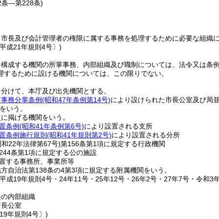
2条―第228条)
、市長及び会計管理者の権限に属する事務を処理するために必要な組織
平成21年規則4号〕)
を構成する機関の所掌事務、内部組織及び職制については、法令又は条
理するために設ける機関については、この限りでない。
を分けて、本庁及び出先機関とする。
市事務分掌条例
(昭和47年条例第14号)
により設けられた市長公室及び局
をいう。
次に掲げる機関をいう。
置条例
(昭和41年条例第6号)
により設置される支所
置条例施行規則
(昭和41年規則第2号)
により設置される分所
昭和22年法律第67号)
第156条第1項に規定する行政機関
244条第1項に規定する公の施設
置する事務所、事業所等
方自治法第138条の4第3項に規定する附属機関をいう。
平成19年規則4号・24年11号・25年12号・26年2号・27年7号・令和3年
長の内部組織
市長公室
19年規則4号〕)