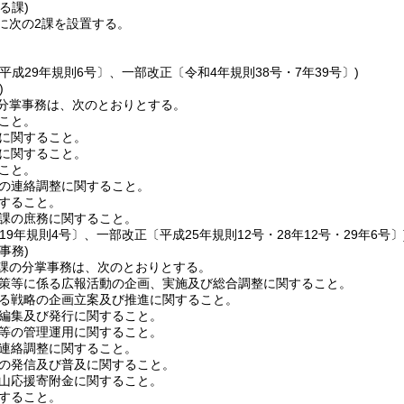
る課)
に次の2課を設置する。
平成29年規則6号〕、一部改正〔令和4年規則38号・7年39号〕)
)
分掌事務は、次のとおりとする。
こと。
に関すること。
に関すること。
こと。
の連絡調整に関すること。
すること。
課の庶務に関すること。
19年規則4号〕、一部改正〔平成25年規則12号・28年12号・29年6号〕
事務)
課の分掌事務は、次のとおりとする。
策等に係る広報活動の企画、実施及び総合調整に関すること。
る戦略の企画立案及び推進に関すること。
編集及び発行に関すること。
等の管理運用に関すること。
連絡調整に関すること。
の発信及び普及に関すること。
山応援寄附金に関すること。
すること。