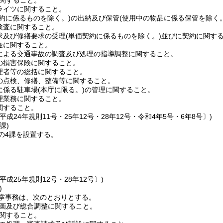
Iに関すること。
ライツに関すること。
契約に係るものを除く。)
の出納及び保管
(使用中の物品に係る保管を除く。
検査に関すること。
求及び修繕要求の受理
(単価契約に係るものを除く。)
並びに契約に関す
金に関すること。
による交通事故の調査及び処理の指導調整に関すること。
の損害保険に関すること。
理者等の総括に関すること。
の点検、修繕、整備等に関すること。
に係る駐車場
(本庁に限る。)
の管理に関すること。
理業務に関すること。
関すること。
平成24年規則11号・25年12号・28年12号・令和4年5号・6年8号〕)
課)
の4課を設置する。
平成25年規則12号・28年12号〕)
)
掌事務は、次のとおりとする。
画及び総合調整に関すること。
関すること。