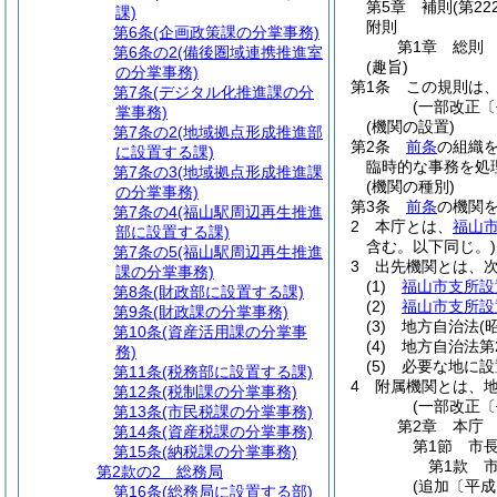
第5章
補則
(第22
課)
附則
第6条
(企画政策課の分掌事務)
第1章
総則
第6条の2
(備後圏域連携推進室
(趣旨)
の分掌事務)
第1条
この規則は
第7条
(デジタル化推進課の分
(一部改正〔
掌事務)
(機関の設置)
第7条の2
(地域拠点形成推進部
第2条
前条
の組織
に設置する課)
臨時的な事務を処
第7条の3
(地域拠点形成推進課
(機関の種別)
の分掌事務)
第3条
前条
の機関
第7条の4
(福山駅周辺再生推進
2
本庁とは、
福山
部に設置する課)
含む。以下同じ。)
第7条の5
(福山駅周辺再生推進
3
出先機関とは、
課の分掌事務)
(1)
福山市支所設
第8条
(財政部に設置する課)
(2)
福山市支所設
第9条
(財政課の分掌事務)
(3)
地方自治法
(
第10条
(資産活用課の分掌事
(4)
地方自治法第
務)
(5)
必要な地に設
第11条
(税務部に設置する課)
4
附属機関とは、地
第12条
(税制課の分掌事務)
(一部改正〔
第13条
(市民税課の分掌事務)
第2章
本庁
第14条
(資産税課の分掌事務)
第1節
市
第15条
(納税課の分掌事務)
第1款
第2款の2
総務局
(追加〔平成
第16条
(総務局に設置する部)