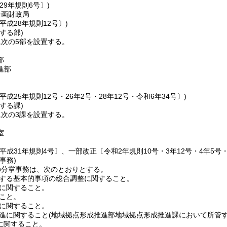
29年規則6号〕)
企画財政局
平成28年規則12号〕)
する部)
次の5部を設置する。
部
進部
平成25年規則12号・26年2号・28年12号・令和6年34号〕)
する課)
次の3課を設置する。
室
平成31年規則4号〕、一部改正〔令和2年規則10号・3年12号・4年5号・5
事務)
の分掌事務は、次のとおりとする。
する基本的事項の総合調整に関すること。
に関すること。
こと。
に関すること。
進に関すること
(地域拠点形成推進部地域拠点形成推進課において所管す
進に関すること。