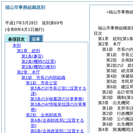
福山市事務組織規則
○福山市事務
平成17年3月28日 規則第69号
福山市事務組織規則
(令和8年4月1日施行)
目次
第1章
総則
(第1
条項目次
沿革
第2章
本庁
本則
第1節
市長の
第1章
総則
第1款
市長
第1条
(趣旨)
第2款
企画
第2条
(機関の設置)
第2款の2
総
第3条
(機関の種別)
第3款
経済
第2章
本庁
第4款
保健
第1節
市長の内部組織
第5款
市民
第1款
市長公室
第6款
建設
第3条の2
(市長公室に設置する
第2節
会計管
課)
第3節
職制
(第
第3条の3
(秘書課の分掌事務)
第3章
出先機関
第3条の4
(情報発信課の分掌事
第1節
支所等
(
務)
第2節
行政機
第2款
企画財政局
第3節
公の施
第4条
(企画財政局に設置する
第4節
出先機
部)
第4章
附属機関
(
第5条
(企画政策部に設置する