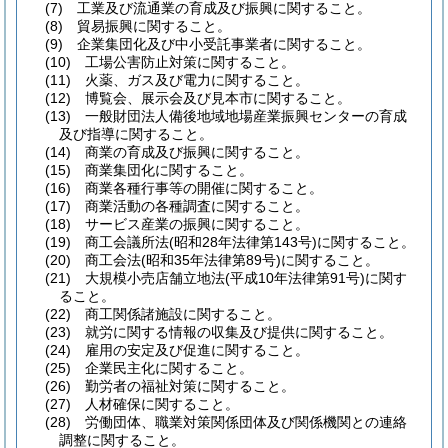
(7)
工業及び流通業の育成及び振興に関すること。
(8)
貿易振興に関すること。
(9)
企業集団化及び中小受託事業者に関すること。
(10)
工場公害防止対策に関すること。
(11)
火薬、ガス及び電力に関すること。
(12)
博覧会、展示会及び見本市に関すること。
(13)
一般財団法人備後地域地場産業振興センターの育成
及び指導に関すること。
(14)
商業の育成及び振興に関すること。
(15)
商業集団化に関すること。
(16)
商業各種行事等の開催に関すること。
(17)
商業活動の各種調査に関すること。
(18)
サービス産業の振興に関すること。
(19)
商工会議所法
(昭和28年法律第143号)
に関すること。
(20)
商工会法
(昭和35年法律第89号)
に関すること。
(21)
大規模小売店舗立地法
(平成10年法律第91号)
に関す
ること。
(22)
商工関係諸施設に関すること。
(23)
就労に関する情報の収集及び提供に関すること。
(24)
雇用の安定及び促進に関すること。
(25)
企業民主化に関すること。
(26)
勤労者の福祉対策に関すること。
(27)
人材確保に関すること。
(28)
労働団体、職業対策関係団体及び関係機関との連絡
調整に関すること。