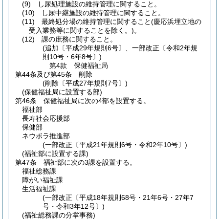
(9)
し尿処理施設の維持管理に関すること。
(10)
し尿中継施設の維持管理に関すること。
(11)
最終処分場の維持管理に関すること
(慶応浜埋立地の
受入業務等に関することを除く。)
。
(12)
課の庶務に関すること。
(追加〔平成29年規則6号〕、一部改正〔令和2年規
則10号・6年8号〕)
第4款
保健福祉局
第44条及び第45条
削除
(削除〔平成27年規則7号〕)
(保健福祉局に設置する部)
第46条
保健福祉局に次の4部を設置する。
福祉部
長寿社会応援部
保健部
ネウボラ推進部
(一部改正〔平成21年規則6号・令和2年10号〕)
(福祉部に設置する課)
第47条
福祉部に次の3課を設置する。
福祉総務課
障がい福祉課
生活福祉課
(一部改正〔平成18年規則68号・21年6号・27年7
号・令和3年12号〕)
(福祉総務課の分掌事務)