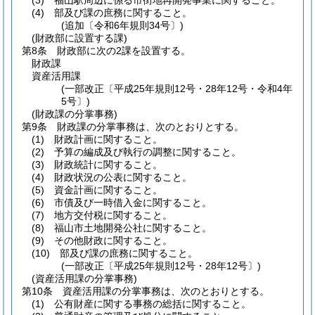
(3)
福山駅周辺に係る市街地再開発事業に関すること。
(4)
部及び課の庶務に関すること。
(追加〔令和6年規則34号〕)
(財政部に設置する課)
第8条
財政部に次の2課を設置する。
財政課
資産活用課
(一部改正〔平成25年規則12号・28年12号・令和4年
5号〕)
(財政課の分掌事務)
第9条
財政課の分掌事務は、次のとおりとする。
(1)
財政計画に関すること。
(2)
予算の編成及び執行の調整に関すること。
(3)
財政統計に関すること。
(4)
財政状況の公表に関すること。
(5)
資金計画に関すること。
(6)
市債及び一時借入金に関すること。
(7)
地方交付税に関すること。
(8)
福山市土地開発公社に関すること。
(9)
その他財政に関すること。
(10)
部及び課の庶務に関すること。
(一部改正〔平成25年規則12号・28年12号〕)
(資産活用課の分掌事務)
第10条
資産活用課の分掌事務は、次のとおりとする。
(1)
公有財産に関する事務の総括に関すること。