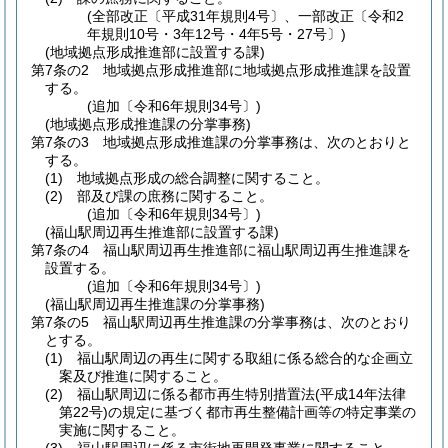
(全部改正〔平成31年規則4号〕、一部改正〔令和2
年規則10号・3年12号・4年5号・27号〕)
(地域拠点形成推進部に設置する課)
第7条の2
地域拠点形成推進部に地域拠点形成推進課を設置
する。
(追加〔令和6年規則34号〕)
(地域拠点形成推進課の分掌事務)
第7条の3
地域拠点形成推進課の分掌事務は、次のとおりと
する。
(1)
地域拠点形成の総合調整に関すること。
(2)
部及び課の庶務に関すること。
(追加〔令和6年規則34号〕)
(福山駅周辺再生推進部に設置する課)
第7条の4
福山駅周辺再生推進部に福山駅周辺再生推進課を
設置する。
(追加〔令和6年規則34号〕)
(福山駅周辺再生推進課の分掌事務)
第7条の5
福山駅周辺再生推進課の分掌事務は、次のとおり
とする。
(1)
福山駅周辺の再生に関する取組に係る総合的な企画立
案及び推進に関すること。
(2)
福山駅周辺に係る都市再生特別措置法
(平成14年法律
第22号)
の規定に基づく都市再生整備計画等の特定事業の
実施に関すること。