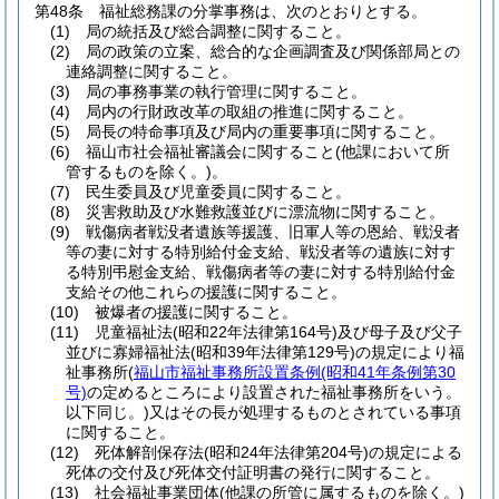
第48条
福祉総務課の分掌事務は、次のとおりとする。
(1)
局の統括及び総合調整に関すること。
(2)
局の政策の立案、総合的な企画調査及び関係部局との
連絡調整に関すること。
(3)
局の事務事業の執行管理に関すること。
(4)
局内の行財政改革の取組の推進に関すること。
(5)
局長の特命事項及び局内の重要事項に関すること。
(6)
福山市社会福祉審議会に関すること
(他課において所
管するものを除く。)
。
(7)
民生委員及び児童委員に関すること。
(8)
災害救助及び水難救護並びに漂流物に関すること。
(9)
戦傷病者戦没者遺族等援護、旧軍人等の恩給、戦没者
等の妻に対する特別給付金支給、戦没者等の遺族に対す
る特別弔慰金支給、戦傷病者等の妻に対する特別給付金
支給その他これらの援護に関すること。
(10)
被爆者の援護に関すること。
(11)
児童福祉法
(昭和22年法律第164号)
及び母子及び父子
並びに寡婦福祉法
(昭和39年法律第129号)
の規定により福
祉事務所
(
福山市福祉事務所設置条例
(昭和41年条例第30
号)
の定めるところにより設置された福祉事務所をいう。
以下同じ。)
又はその長が処理するものとされている事項
に関すること。
(12)
死体解剖保存法
(昭和24年法律第204号)
の規定による
死体の交付及び死体交付証明書の発行に関すること。
(13)
社会福祉事業団体
(他課の所管に属するものを除く。)