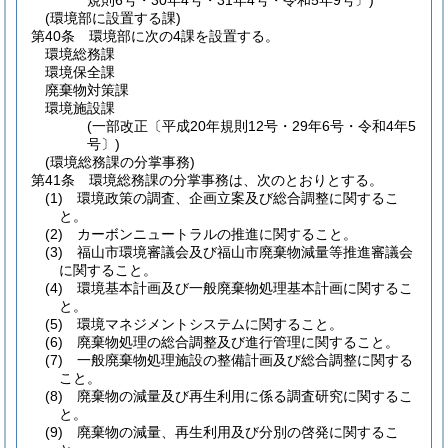
規則6号・30年4号・31年4号・令和5年9号〕)
(環境部に設置する課)
第40条
環境部に次の4課を設置する。
環境総務課
環境保全課
廃棄物対策課
環境施設課
(一部改正〔平成20年規則12号・29年6号・令和4年5
号〕)
(環境総務課の分掌事務)
第41条
環境総務課の分掌事務は、次のとおりとする。
(1)
環境政策の調査、企画立案及び総合調整に関するこ
と。
(2)
カーボンニュートラルの推進に関すること。
(3)
福山市環境審議会及び福山市廃棄物減量等推進審議会
に関すること。
(4)
環境基本計画及び一般廃棄物処理基本計画に関するこ
と。
(5)
環境マネジメントシステムに関すること。
(6)
廃棄物処理の総合調整及び進行管理に関すること。
(7)
一般廃棄物処理施設の整備計画及び総合調整に関する
こと。
(8)
廃棄物の減量及び再生利用に係る調査研究に関するこ
と。
(9)
廃棄物の減量、再生利用及び分別の啓発に関するこ