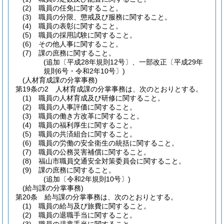
(2)
職員の任免に関すること。
(3)
職員の分限、懲戒及び服務に関すること。
(4)
職員の表彰に関すること。
(5)
職員の採用試験に関すること。
(6)
その他人事に関すること。
(7)
課の庶務に関すること。
(追加〔平成28年規則12号〕、一部改正〔平成29年
規則6号・令和2年10号〕)
(人材育成課の分掌事務)
第19条の2
人材育成課の分掌事務は、次のとおりとする。
(1)
職員の人材育成及び研修に関すること。
(2)
職員の人事評価に関すること。
(3)
職員の働き方改革に関すること。
(4)
職員の福利厚生に関すること。
(5)
職員の共済組合に関すること。
(6)
職員の労働の安全衛生の統括に関すること。
(7)
職員の公務災害補償に関すること。
(8)
福山市職員交通安全対策委員会に関すること。
(9)
課の庶務に関すること。
(追加〔令和2年規則10号〕)
(給与課の分掌事務)
第20条
給与課の分掌事務は、次のとおりとする。
(1)
職員の給与及び旅費に関すること。
(2)
職員の退職手当に関すること。