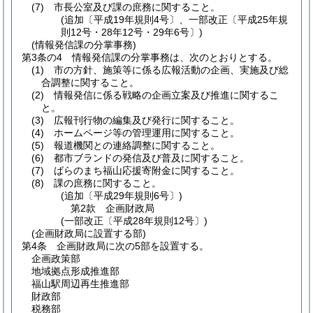
(7)
市長公室及び課の庶務に関すること。
(追加〔平成19年規則4号〕、一部改正〔平成25年規
則12号・28年12号・29年6号〕)
(情報発信課の分掌事務)
第3条の4
情報発信課の分掌事務は、次のとおりとする。
(1)
市の方針、施策等に係る広報活動の企画、実施及び総
合調整に関すること。
(2)
情報発信に係る戦略の企画立案及び推進に関するこ
と。
(3)
広報刊行物の編集及び発行に関すること。
(4)
ホームページ等の管理運用に関すること。
(5)
報道機関との連絡調整に関すること。
(6)
都市ブランドの発信及び普及に関すること。
(7)
ばらのまち福山応援寄附金に関すること。
(8)
課の庶務に関すること。
(追加〔平成29年規則6号〕)
第2款
企画財政局
(一部改正〔平成28年規則12号〕)
(企画財政局に設置する部)
第4条
企画財政局に次の5部を設置する。
企画政策部
地域拠点形成推進部
福山駅周辺再生推進部
財政部
税務部