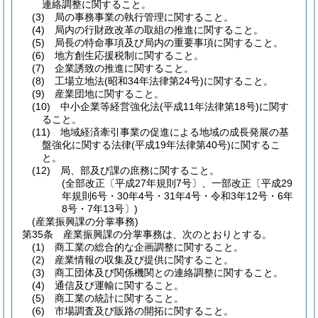
連絡調整に関すること。
(3)
局の事務事業の執行管理に関すること。
(4)
局内の行財政改革の取組の推進に関すること。
(5)
局長の特命事項及び局内の重要事項に関すること。
(6)
地方創生応援税制に関すること。
(7)
企業誘致の推進に関すること。
(8)
工場立地法
(昭和34年法律第24号)
に関すること。
(9)
産業団地に関すること。
(10)
中小企業等経営強化法
(平成11年法律第18号)
に関す
ること。
(11)
地域経済牽引事業の促進による地域の成長発展の基
盤強化に関する法律
(平成19年法律第40号)
に関するこ
と。
(12)
局、部及び課の庶務に関すること。
(全部改正〔平成27年規則7号〕、一部改正〔平成29
年規則6号・30年4号・31年4号・令和3年12号・6年
8号・7年13号〕)
(産業振興課の分掌事務)
第35条
産業振興課の分掌事務は、次のとおりとする。
(1)
商工業の総合的な企画調整に関すること。
(2)
産業情報の収集及び提供に関すること。
(3)
商工団体及び関係機関との連絡調整に関すること。
(4)
通信及び運輸に関すること。
(5)
商工業の統計に関すること。
(6)
市場調査及び販路の開拓に関すること。