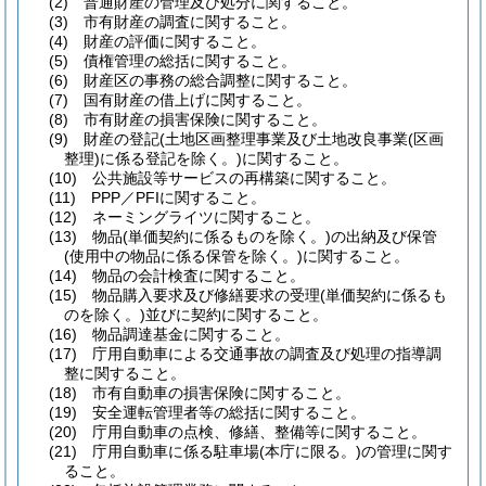
(2)
普通財産の管理及び処分に関すること。
(3)
市有財産の調査に関すること。
(4)
財産の評価に関すること。
(5)
債権管理の総括に関すること。
(6)
財産区の事務の総合調整に関すること。
(7)
国有財産の借上げに関すること。
(8)
市有財産の損害保険に関すること。
(9)
財産の登記
(土地区画整理事業及び土地改良事業
(区画
整理)
に係る登記を除く。)
に関すること。
(10)
公共施設等サービスの再構築に関すること。
(11)
PPP／PFIに関すること。
(12)
ネーミングライツに関すること。
(13)
物品
(単価契約に係るものを除く。)
の出納及び保管
(使用中の物品に係る保管を除く。)
に関すること。
(14)
物品の会計検査に関すること。
(15)
物品購入要求及び修繕要求の受理
(単価契約に係るも
のを除く。)
並びに契約に関すること。
(16)
物品調達基金に関すること。
(17)
庁用自動車による交通事故の調査及び処理の指導調
整に関すること。
(18)
市有自動車の損害保険に関すること。
(19)
安全運転管理者等の総括に関すること。
(20)
庁用自動車の点検、修繕、整備等に関すること。
(21)
庁用自動車に係る駐車場
(本庁に限る。)
の管理に関す
ること。