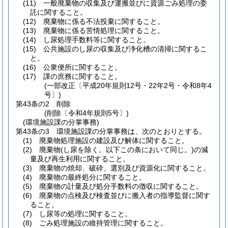
(11)
一般廃棄物の収集及び運搬並びに資源ごみ処理の委
託に関すること。
(12)
廃棄物に係る不法投棄に関すること。
(13)
廃棄物に係る苦情処理に関すること。
(14)
し尿処理手数料等に関すること。
(15)
公共施設のし尿の収集及び浄化槽の清掃に関するこ
と。
(16)
公衆便所に関すること。
(17)
課の庶務に関すること。
(一部改正〔平成20年規則12号・22年2号・令和8年4
号〕)
第43条の2
削除
(削除〔令和4年規則5号〕)
(環境施設課の分掌事務)
第43条の3
環境施設課の分掌事務は、次のとおりとする。
(1)
廃棄物処理施設の建設及び解体に関すること。
(2)
廃棄物
(し尿を除く。以下この条において同じ。)
の減
量及び再生利用に関すること。
(3)
廃棄物の焼却、破砕、選別及び資源化に関すること。
(4)
廃棄物の最終処分に関すること。
(5)
廃棄物の計量及び処分手数料の徴収に関すること。
(6)
廃棄物の点検及び検査並びに搬入者の指導監督に関す
ること。
(7)
し尿等の処理に関すること。
(8)
ごみ処理施設の維持管理に関すること。