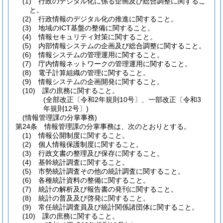
(1)
行政のデジタル化に係る企画及び総合調整に関するこ
と。
(2)
行政情報のデジタル化の推進に関すること。
(3)
地域のICT基盤の整備に関すること。
(4)
情報セキュリティ対策に関すること。
(5)
内部情報システムの企画及び総合調整に関すること。
(6)
情報システムの管理運用に関すること。
(7)
庁内情報ネットワークの管理運用に関すること。
(8)
電子計算組織の管理に関すること。
(9)
情報システムの企画開発に関すること。
(10)
課の庶務に関すること。
(全部改正〔令和2年規則10号〕、一部改正〔令和3
年規則12号〕)
(情報管理課の分掌事務)
第24条
情報管理課の分掌事務は、次のとおりとする。
(1)
情報公開制度に関すること。
(2)
個人情報保護制度に関すること。
(3)
行政文書の整理及び保存に関すること。
(4)
基幹統計調査に関すること。
(5)
市勢統計調査その他の統計調査に関すること。
(6)
各種統計資料の整備に関すること。
(7)
統計の解析及び報告書の発刊に関すること。
(8)
統計の普及及び啓発に関すること。
(9)
常任統計調査員及び統計関係諸団体に関すること。
(10)
課の庶務に関すること。