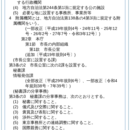
する行政機関
(4)
地方自治法第244条第1項に規定する公の施設
(5)
必要な地に設置する事務所、事業所等
4
附属機関とは、地方自治法第138条の4第3項に規定する附
属機関をいう。
(一部改正〔平成19年規則4号・24年11号・25年12
号・26年2号・27年7号・令和3年12号〕)
第2章
本庁
第1節
市長の内部組織
第1款
市長公室
(追加〔平成19年規則4号〕)
(市長公室に設置する課)
第3条の2
市長公室に次の2課を設置する。
秘書課
情報発信課
(全部改正〔平成29年規則6号〕、一部改正〔令和4
年規則38号・7年39号〕)
(秘書課の分掌事務)
第3条の3
秘書課の分掌事務は、次のとおりとする。
(1)
秘書に関すること。
(2)
儀式及び交際に関すること。
(3)
褒賞及び表彰に関すること。
(4)
渉外に関すること。
(5)
東京事務所との連絡調整に関すること。
(6)
国際親善に関すること。