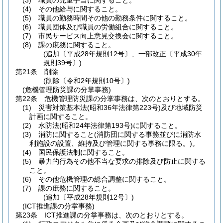
(3)
職員の児童手当に関すること。
(4)
その他給与に関すること。
(5)
職員の勤務時間その他の勤務条件に関すること。
(6)
職員団体及び職員の労働組合に関すること。
(7)
市民サービス向上意見交換会に関すること。
(8)
課の庶務に関すること。
(追加〔平成28年規則12号〕、一部改正〔平成30年
規則39号〕)
第21条
削除
(削除〔令和2年規則10号〕)
(危機管理防災課の分掌事務)
第22条
危機管理防災課の分掌事務は、次のとおりとする。
(1)
災害対策基本法
(昭和36年法律第223号)
及び地域防災
計画に関すること。
(2)
水防法
(昭和24年法律第193号)
に関すること。
(3)
消防に関すること
(消防団に関する事務並びに消防水
利施設の設置、維持及び管理に関する事務に限る。)
。
(4)
国民保護法制に関すること。
(5)
暴力的行為その他不当な要求の排除及び防止に関する
こと。
(6)
その他危機管理の総合調整に関すること。
(7)
課の庶務に関すること。
(追加〔平成28年規則12号〕)
(ICT推進課の分掌事務)
第23条
ICT推進課の分掌事務は、次のとおりとする。