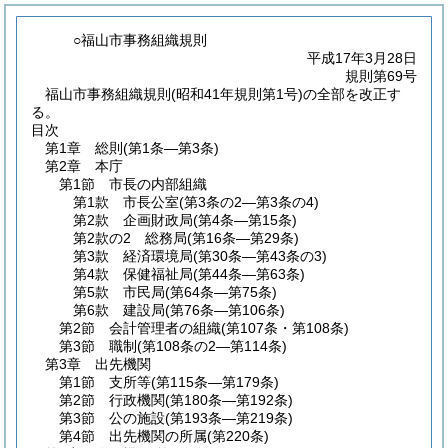
○福山市事務組織規則
平成17年3月28日
規則第69号
福山市事務組織規則(昭和41年規則第1号)の全部を改正す
る。
目次
第1章
総則
(第1条―第3条)
第2章
本庁
第1節
市長の内部組織
第1款
市長公室
(第3条の2―第3条の4)
第2款
企画財政局
(第4条―第15条)
第2款の2
総務局
(第16条―第29条)
第3款
経済環境局
(第30条―第43条の3)
第4款
保健福祉局
(第44条―第63条)
第5款
市民局
(第64条―第75条)
第6款
建設局
(第76条―第106条)
第2節
会計管理者の組織
(第107条・第108条)
第3節
職制
(第108条の2―第114条)
第3章
出先機関
第1節
支所等
(第115条―第179条)
第2節
行政機関
(第180条―第192条)
第3節
公の施設
(第193条―第219条)
第4節
出先機関の所属
(第220条)