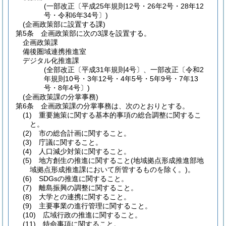
(一部改正〔平成25年規則12号・26年2号・28年12
号・令和6年34号〕)
(企画政策部に設置する課)
第5条
企画政策部に次の3課を設置する。
企画政策課
備後圏域連携推進室
デジタル化推進課
(全部改正〔平成31年規則4号〕、一部改正〔令和2
年規則10号・3年12号・4年5号・5年9号・7年13
号・8年4号〕)
(企画政策課の分掌事務)
第6条
企画政策課の分掌事務は、次のとおりとする。
(1)
重要施策に関する基本的事項の総合調整に関するこ
と。
(2)
市の総合計画に関すること。
(3)
庁議に関すること。
(4)
人口減少対策に関すること。
(5)
地方創生の推進に関すること
(地域拠点形成推進部地
域拠点形成推進課において所管するものを除く。)
。
(6)
SDGsの推進に関すること。
(7)
離島振興の調整に関すること。
(8)
大学との連携に関すること。
(9)
主要事業の進行管理に関すること。
(10)
広域行政の推進に関すること。
(11)
特命事項に関すること。