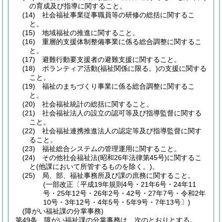
の育成及び指導に関すること。
(14)
社会福祉事業従事職員等の研修の総括に関するこ
と。
(15)
地域福祉の推進に関すること。
(16)
重層的支援体制整備事業に係る総合調整に関するこ
と。
(17)
避難行動要支援者の避難支援に関すること。
(18)
ボランティア活動
(福祉関係に限る。)
の支援に関する
こと。
(19)
福祉のまちづくり事業に係る総合調整に関するこ
と。
(20)
社会福祉統計の総括に関すること。
(21)
社会福祉法人の設立の認可等及び指導監督に関する
こと。
(22)
社会福祉連携推進法人の認定等及び指導監督に関す
ること。
(23)
福祉総合システムの管理運用に関すること。
(24)
その他社会福祉法
(昭和26年法律第45号)
に関するこ
と
(他課において所管するものを除く。)
。
(25)
局、部、福祉事務所及び課の庶務に関すること。
(一部改正〔平成19年規則4号・21年6号・24年11
号・25年12号・26年2号・42号・27年7号・令和2年
10号・3年12号・4年5号・5年9号・7年13号〕)
(障がい福祉課の分掌事務)
第49条
障がい福祉課の分掌事務は、次のとおりとする。