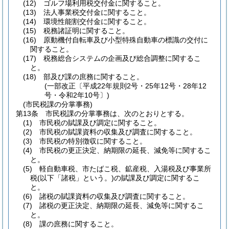
(12)
ゴルフ場利用税交付金に関すること。
(13)
法人事業税交付金に関すること。
(14)
環境性能割交付金に関すること。
(15)
税務諸証明に関すること。
(16)
原動機付自転車及び小型特殊自動車の標識の交付に
関すること。
(17)
税務総合システムの企画及び総合調整に関するこ
と。
(18)
部及び課の庶務に関すること。
(一部改正〔平成22年規則2号・25年12号・28年12
号・令和2年10号〕)
(市民税課の分掌事務)
第13条
市民税課の分掌事務は、次のとおりとする。
(1)
市民税の賦課及び調定に関すること。
(2)
市民税の賦課資料の収集及び調査に関すること。
(3)
市民税の特別徴収に関すること。
(4)
市民税の更正決定、納期限の延長、減免等に関するこ
と。
(5)
軽自動車税、市たばこ税、鉱産税、入湯税及び事業所
税
(以下「諸税」という。)
の賦課及び調定に関するこ
と。
(6)
諸税の賦課資料の収集及び調査に関すること。
(7)
諸税の更正決定、納期限の延長、減免等に関するこ
と。
(8)
課の庶務に関すること。