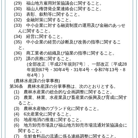
(29)
福山地方雇用対策協議会に関すること。
(30)
福山人権啓発企業連絡会に関すること。
(31)
表彰、叙勲等に関すること。
(32)
金融対策に関すること。
(33)
中小企業に対する融資制度の運用及び金融のあっせ
んに関すること。
(34)
経営に関すること。
(35)
中小企業の経営の診断及び改善の指導に関するこ
と。
(36)
商工業者の組織及び協業の指導に関すること。
(37)
課の庶務に関すること。
(全部改正〔平成27年規則7号〕、一部改正〔平成28
年規則67号・30年4号・31年4号・令和7年13号・8
年4号〕)
(農林水産課の分掌事務)
第36条
農林水産課の分掌事務は、次のとおりとする。
(1)
農林水産業の総合的な企画調整に関すること。
(2)
農業、林業、水産業及び畜産業の振興及び育成に関す
ること。
(3)
農林水産物のブランド化に関すること。
(4)
6次産業化に関すること。
(5)
地産地消の推進に関すること。
(6)
地方卸売市場及び福山地方卸売市場流通対策協議会に
関すること。
(7)
生鮮食料品の流通に係る連絡調整に関すること。