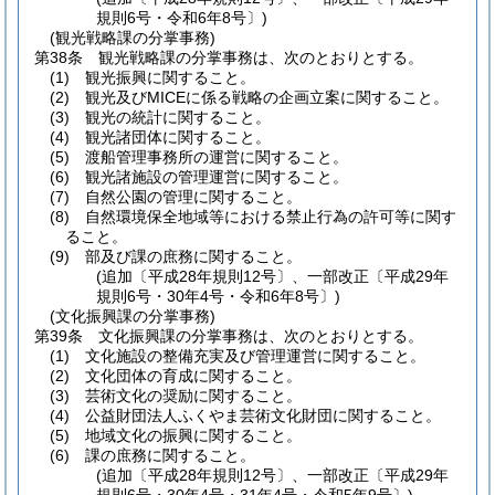
規則6号・令和6年8号〕)
(観光戦略課の分掌事務)
第38条
観光戦略課の分掌事務は、次のとおりとする。
(1)
観光振興に関すること。
(2)
観光及びMICEに係る戦略の企画立案に関すること。
(3)
観光の統計に関すること。
(4)
観光諸団体に関すること。
(5)
渡船管理事務所の運営に関すること。
(6)
観光諸施設の管理運営に関すること。
(7)
自然公園の管理に関すること。
(8)
自然環境保全地域等における禁止行為の許可等に関す
ること。
(9)
部及び課の庶務に関すること。
(追加〔平成28年規則12号〕、一部改正〔平成29年
規則6号・30年4号・令和6年8号〕)
(文化振興課の分掌事務)
第39条
文化振興課の分掌事務は、次のとおりとする。
(1)
文化施設の整備充実及び管理運営に関すること。
(2)
文化団体の育成に関すること。
(3)
芸術文化の奨励に関すること。
(4)
公益財団法人ふくやま芸術文化財団に関すること。
(5)
地域文化の振興に関すること。
(6)
課の庶務に関すること。
(追加〔平成28年規則12号〕、一部改正〔平成29年