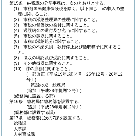
第15条
納税課の分掌事務は、次のとおりとする。
(1)
市税
(国民健康保険税を除く。以下同じ。)
の収入の整
理に関すること。
(2)
市税の滞納整理票の整理に関すること。
(3)
市税の督促状の発付に関すること。
(4)
過誤納金の還付及び充当に関すること。
(5)
市税の徴収に関すること。
(6)
市税の滞納処分に関すること。
(7)
市税の不納欠損、執行停止及び徴収猶予に関するこ
と。
(8)
徴収の嘱託及び受託に関すること。
(9)
その他徴収に関すること。
(10)
課の庶務に関すること。
(一部改正〔平成19年規則4号・25年12号・28年12
号〕)
第2款の2
総務局
(追加〔平成28年規則12号〕)
(総務局に設置する部)
第16条
総務局に総務部を設置する。
(追加〔平成28年規則12号〕)
(総務部に設置する課)
第17条
総務部に次の7課を設置する。
総務課
人事課
人材育成課