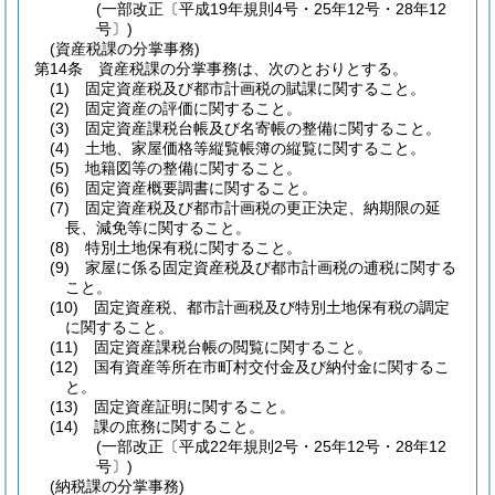
(一部改正〔平成19年規則4号・25年12号・28年12
号〕)
(資産税課の分掌事務)
第14条
資産税課の分掌事務は、次のとおりとする。
(1)
固定資産税及び都市計画税の賦課に関すること。
(2)
固定資産の評価に関すること。
(3)
固定資産課税台帳及び名寄帳の整備に関すること。
(4)
土地、家屋価格等縦覧帳簿の縦覧に関すること。
(5)
地籍図等の整備に関すること。
(6)
固定資産概要調書に関すること。
(7)
固定資産税及び都市計画税の更正決定、納期限の延
長、減免等に関すること。
(8)
特別土地保有税に関すること。
(9)
家屋に係る固定資産税及び都市計画税の逋税に関する
こと。
(10)
固定資産税、都市計画税及び特別土地保有税の調定
に関すること。
(11)
固定資産課税台帳の閲覧に関すること。
(12)
国有資産等所在市町村交付金及び納付金に関するこ
と。
(13)
固定資産証明に関すること。
(14)
課の庶務に関すること。
(一部改正〔平成22年規則2号・25年12号・28年12
号〕)
(納税課の分掌事務)