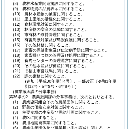
(8)
農林水産業関連施設に関すること。
(9)
農林物資の品質表示に関すること。
(10)
農林水産物の被害に関すること。
(11)
里山里地の活性化に関すること。
(12)
森林環境対策に関すること。
(13)
林産物の増産の奨励に関すること。
(14)
市有林の維持管理に関すること。
(15)
有害鳥獣対策及び鳥獣保護に関すること。
(16)
その他林務に関すること。
(17)
家畜の保健衛生及び伝染病予防に関すること。
(18)
家畜排せつ物の管理及び処理に関すること。
(19)
食肉センターの管理運営に関すること。
(20)
その他水産及び畜産に関すること。
(21)
旧福山市営競馬に関すること。
(22)
課の庶務に関すること。
(追加〔平成30年規則4号〕、一部改正〔令和3年規
則12号・5年9号・6年8号〕)
(農業振興課の分掌事務)
第36条の2
農業振興課の分掌事務は、次のとおりとする。
(1)
農業協同組合その他農業団体に関すること。
(2)
野菜の価格安定対策に関すること。
(3)
主要食糧の生産及び需給計画に関すること。
(4)
農区に関すること。
(5)
農用地開発事業に関すること。
(6)
農業生産団体及び農業担い手の育成に関すること。