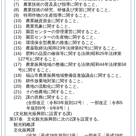
(7)
農業技術の普及及び指導に関すること。
(8)
農業技術の研究、研修及び実習に関すること。
(9)
特用作物の生産指導に関すること。
(10)
農業融資資金に関すること。
(11)
農業気象に関すること。
(12)
園芸センターの管理運営に関すること。
(13)
園芸センターの生産物に関すること。
(14)
環境保全型農業の推進に関すること。
(15)
農薬取締法
(昭和23年法律第82号)
に関すること。
(16)
肥料の品質の確保等に関する法律
(昭和25年法律第
127号)
に関すること。
(17)
農業振興地域の整備に関する法律
(昭和44年法律第58
号)
に関すること。
(18)
福山市農業振興地域整備促進協議会に関すること。
(19)
耕作放棄地対策に関すること。
(20)
農地の流動化に関すること。
(21)
その他農地に関すること。
(22)
課の庶務に関すること。
(全部改正〔令和3年規則12号〕、一部改正〔令和5
年規則9号・6年8号〕)
(文化観光振興部に設置する課)
第37条
文化観光振興部に次の2課を設置する。
観光戦略課
文化振興課
(追加〔平成28年規則12号〕、一部改正〔平成29年