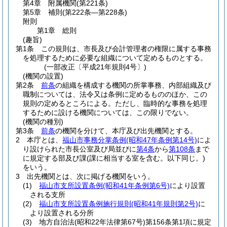
第4章
附属機関
(第221条)
第5章
補則
(第222条―第228条)
附則
第1章
総則
(趣旨)
第1条
この規則は、市長及び会計管理者の権限に属する事務
を処理するために必要な組織について定めるものとする。
(一部改正〔平成21年規則4号〕)
(機関の設置)
第2条
前条
の組織を構成する機関の所掌事務、内部組織及び
職制については、法令又は条例に定めるもののほか、この
規則の定めるところによる。
ただし、臨時的な事務を処理
するために設ける機関については、この限りでない。
(機関の種別)
第3条
前条
の機関を分けて、本庁及び出先機関とする。
2
本庁とは、
福山市事務分掌条例
(昭和47年条例第14号)
によ
り設けられた市長公室及び局並びに
第4条
から
第108条
まで
に規定する部及び課
(課に相当する室を含む。以下同じ。)
をいう。
3
出先機関とは、次に掲げる機関をいう。
(1)
福山市支所設置条例
(昭和41年条例第6号)
により設置
される支所
(2)
福山市支所設置条例施行規則
(昭和41年規則第2号)
に
より設置される分所
(3)
地方自治法
(昭和22年法律第67号)
第156条第1項に規定