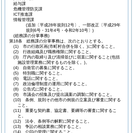
給与課
危機管理防災課
ICT推進課
情報管理課
(追加〔平成28年規則12号〕、一部改正〔平成29年
規則6号・31年4号・令和2年10号〕)
(総務課の分掌事務)
第18条
総務課の分掌事務は、次のとおりとする。
(1)
市の行政区画
(市町村合併を除く。)
に関すること。
(2)
行政組織及び職務権限に関すること。
(3)
庁内の取締り及び清掃並びに宿直に関すること
(包括
施設管理業務に関するものを除く。)
。
(4)
自衛官の募集に関すること。
(5)
特別職に関すること。
(6)
電話に関すること。
(7)
政治倫理制度の運用に関すること。
(8)
公告式に関すること。
(9)
市議会の招集及び提出議案の調製に関すること。
(10)
条例、規則その他市の例規の立案及び審査に関する
こと。
(11)
重要な契約書、協定書、要綱等の審査に関するこ
と。
(12)
法令、条例等の解釈に関すること。
(13)
争訟の相談業務に関すること。
(14)
公印の管理に関すること。