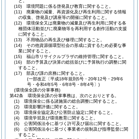
と。
(10)
環境問題に係る啓発及び教育に関すること。
(11)
廃棄物の減量、再資源化及び再生利用に関する情報
の収集、啓発及び講座等の開催に関すること。
(12)
環境保全又は廃棄物の減量及び再生利用に関する各
種団体活動並びに廃棄物等を再利用する創作活動の支援
に関すること。
(13)
不用物品の再生及び修理に関すること。
(14)
その他資源循環型社会の形成に資するため必要な事
業に関すること。
(15)
福山市リサイクルプラザの維持管理に関すること。
(16)
部の予算及び決算の総括並びに予算執行の調整に関
すること。
(17)
部及び課の庶務に関すること。
(一部改正〔平成18年規則5号・20年12号・29年6
号・令和4年5号・6年8号・8年4号〕)
(環境保全課の分掌事務)
第42条
環境保全課の分掌事務は、次のとおりとする。
(1)
環境保全に係る諸施策の総合調整に関すること。
(2)
環境影響評価に関すること。
(3)
環境保全協定及び公害防止協定に関すること。
(4)
環境学習及び環境教育に関すること。
(5)
公害関係法令に基づく許可及び届出に関すること。
(6)
公害関係法令に基づく事業者の規制及び指導監督に関
すること。