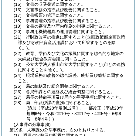
(15)
文書の収受発送に関すること。
(16)
文書事務の指導及び改善に関すること。
(17)
文書帳票の管理に関すること。
(18)
事務管理の指導及び改善に関すること。
(19)
文書の審査及び庁内印刷の指導に関すること。
(20)
事務用機械器具の運用管理に関すること。
(21)
行財政改革の推進に関すること
(企画政策部企画政策
課及び財政部資産活用課において所管するものを除
く。)
。
(22)
教育、学術及び文化の振興に関する総合的な施策の
大綱及び総合教育会議に関すること。
(23)
公立大学法人福山市立大学に関すること
(市との連携
に関することを除く。)
。
(24)
現場業務の改善の総合調整、統括及び総括に関する
こと。
(25)
局の統括及び総合調整に関すること。
(26)
各局部課との連絡及び総合調整に関すること。
(27)
局長の特命事項及び局内の重要事項に関すること。
(28)
局、部及び課の庶務に関すること。
(追加〔平成28年規則12号〕、一部改正〔平成29年
規則6号・令和2年10号・3年12号・4年5号・6年8
号・8年4号〕)
(人事課の分掌事務)
第19条
人事課の分掌事務は、次のとおりとする。
(1)
職員の定数及び配置に関すること。