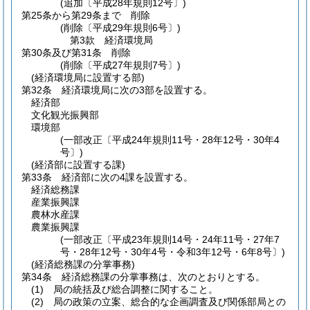
(追加〔平成28年規則12号〕)
第25条から第29条まで
削除
(削除〔平成29年規則6号〕)
第3款
経済環境局
第30条及び第31条
削除
(削除〔平成27年規則7号〕)
(経済環境局に設置する部)
第32条
経済環境局に次の3部を設置する。
経済部
文化観光振興部
環境部
(一部改正〔平成24年規則11号・28年12号・30年4
号〕)
(経済部に設置する課)
第33条
経済部に次の4課を設置する。
経済総務課
産業振興課
農林水産課
農業振興課
(一部改正〔平成23年規則14号・24年11号・27年7
号・28年12号・30年4号・令和3年12号・6年8号〕)
(経済総務課の分掌事務)
第34条
経済総務課の分掌事務は、次のとおりとする。
(1)
局の統括及び総合調整に関すること。
(2)
局の政策の立案、総合的な企画調査及び関係部局との