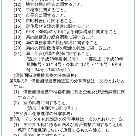
(12)
地方分権の推進に関すること。
(13)
中核市に関すること。
(14)
市長会に関すること。
(15)
市町村合併に関すること。
(16)
定住及び交流の促進に関すること。
(17)
PFS・SIB等の活用による施策構築に関すること。
(18)
局の統括及び総合調整に関すること。
(19)
局の事務事業の執行管理に関すること。
(20)
局内の行財政改革の取組の推進に関すること。
(21)
局、部及び課の庶務に関すること。
(追加〔平成28年規則12号〕、一部改正〔平成29年
規則6号・31年4号・令和3年12号・4年5号・6年8
号・34号・7年13号〕)
(備後圏域連携推進室の分掌事務)
第6条の2
備後圏域連携推進室の分掌事務は、次のとおりと
する。
(1)
備後圏域連携中枢都市圏に係る企画及び総合調整に関
すること。
(2)
室の庶務に関すること。
(追加〔令和5年規則9号〕)
(デジタル化推進課の分掌事務)
第7条
デジタル化推進課の分掌事務は、次のとおりとする。
(1)
デジタル化に係る企画及び総合調整に関すること
(総
務部ICT推進課において所管するものを除く。)
。
(2)
課の庶務に関すること。