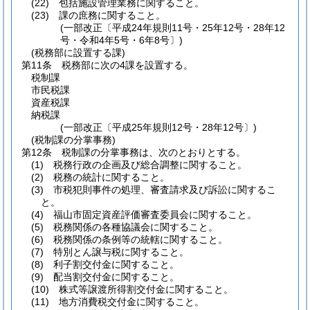
(22)
包括施設管理業務に関すること。
(23)
課の庶務に関すること。
(一部改正〔平成24年規則11号・25年12号・28年12
号・令和4年5号・6年8号〕)
(税務部に設置する課)
第11条
税務部に次の4課を設置する。
税制課
市民税課
資産税課
納税課
(一部改正〔平成25年規則12号・28年12号〕)
(税制課の分掌事務)
第12条
税制課の分掌事務は、次のとおりとする。
(1)
税務行政の企画及び総合調整に関すること。
(2)
税務の統計に関すること。
(3)
市税犯則事件の処理、審査請求及び訴訟に関するこ
と。
(4)
福山市固定資産評価審査委員会に関すること。
(5)
税務関係の各種協議会に関すること。
(6)
税務関係の条例等の統轄に関すること。
(7)
特別とん譲与税に関すること。
(8)
利子割交付金に関すること。
(9)
配当割交付金に関すること。
(10)
株式等譲渡所得割交付金に関すること。
(11)
地方消費税交付金に関すること。