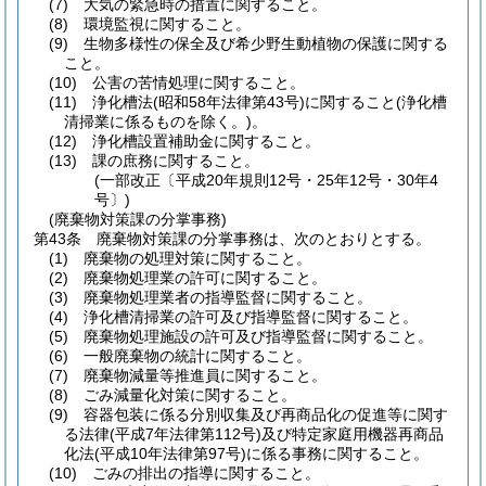
(7)
大気の緊急時の措置に関すること。
(8)
環境監視に関すること。
(9)
生物多様性の保全及び希少野生動植物の保護に関する
こと。
(10)
公害の苦情処理に関すること。
(11)
浄化槽法
(昭和58年法律第43号)
に関すること
(浄化槽
清掃業に係るものを除く。)
。
(12)
浄化槽設置補助金に関すること。
(13)
課の庶務に関すること。
(一部改正〔平成20年規則12号・25年12号・30年4
号〕)
(廃棄物対策課の分掌事務)
第43条
廃棄物対策課の分掌事務は、次のとおりとする。
(1)
廃棄物の処理対策に関すること。
(2)
廃棄物処理業の許可に関すること。
(3)
廃棄物処理業者の指導監督に関すること。
(4)
浄化槽清掃業の許可及び指導監督に関すること。
(5)
廃棄物処理施設の許可及び指導監督に関すること。
(6)
一般廃棄物の統計に関すること。
(7)
廃棄物減量等推進員に関すること。
(8)
ごみ減量化対策に関すること。
(9)
容器包装に係る分別収集及び再商品化の促進等に関す
る法律
(平成7年法律第112号)
及び特定家庭用機器再商品
化法
(平成10年法律第97号)
に係る事務に関すること。
(10)
ごみの排出の指導に関すること。