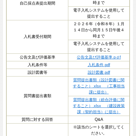
時まで
自己採点表提出期間
電子入札システムを使用して
提出すること
２０２６年（令和８年）１月
１４日から同月１５日午後４
時まで
入札書受付期間
電子入札システムを使用して
提出すること
公告文及び評価基準
公告文及び評価基準.pｄf
入札条件等
入札条件.pdf
設計図書等
設計図書.pdf
質問提出書類（設計図書に関
すること）.xlsx （工事担当
課に提出）
質問書提出書類
質問提出書類（総合評価に関
すること）.xlsx （建設政策
課（契約担当）に提出）
質問に対する回答
Q&A
※該当のシートを選択してく
ださい。