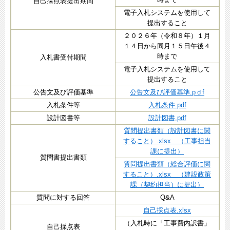
自己採点表提出期間
電子入札システムを使用して
提出すること
２０２６年（令和８年）１月
１４日から同月１５日午後４
時まで
入札書受付期間
電子入札システムを使用して
提出すること
公告文及び評価基準
公告文及び評価基準.pｄf
入札条件等
入札条件.pdf
設計図書等
設計図書.pdf
質問提出書類（設計図書に関
すること）.xlsx （工事担当
課に提出）
質問書提出書類
質問提出書類（総合評価に関
すること）.xlsx （建設政策
課（契約担当）に提出）
質問に対する回答
Q&A
自己採点表.xlsx
（入札時に「工事費内訳書」
自己採点表