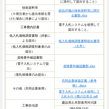
に添付して提出すること）​
技術資料等
総合評価の技術資料等に関す
（※発注者から提出依頼を受
る書類.xlsx
けた場合に持参により提出）
電子入札システムを使用して
工事費内訳書
提出すること。
低入札価格調査書類（持参に
よる提出）
低入札価格調査書類提出書等
（土木）
（低入札価格調査対象者のみ
提出）
資格要件確認書類
（電子入札システムで提
資格要件確認書類.xlsx
出）
（落札候補者のみ提出）
共同企業体協定書（参考
例）.docx
その他（共同企業体⽤）
電子入札システムを使用して
入札を行う際の注意点.pdf
建設局土木部港湾河川課
工事担当課
084-928-1141