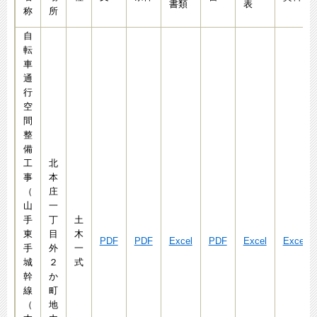
書類
表
称
所
自
転
車
通
行
空
間
整
備
工
北
事
本
（
庄
山
一
手
丁
土
東
目
木
PDF
PDF
Excel
PDF
Excel
Excel
手
外
一
城
２
式
幹
か
線
町
（
地