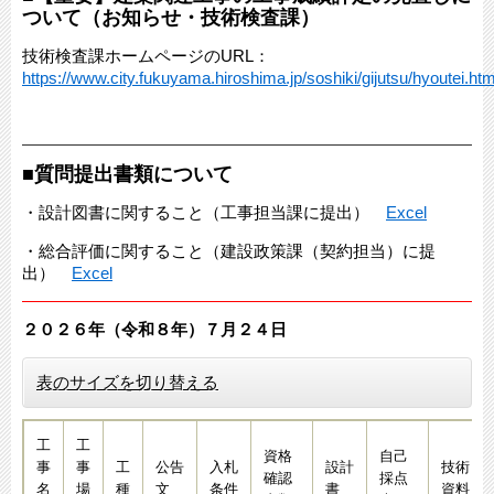
ついて（お知らせ・技術検査課）
技術検査課ホームページのURL：
https://www.city.fukuyama.hiroshima.jp/soshiki/gijutsu/hyoutei.htm
■質問提出書類について
・設計図書に関すること（工事担当課に提出）
Excel
・総合評価に関すること（建設政策課（契約担当）に提
出）
Excel
２０２６年（令和８年）７月２４日​​​
表のサイズを切り替える
工
工
資格
自己
事
事
工
公告
入札
設計
技術
確認
採点
名
場
種
文
条件
書
資料