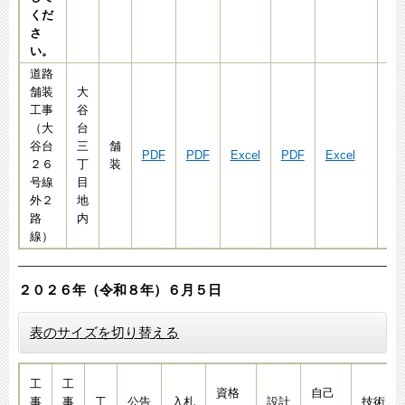
くだ
さ
い。
道路
舗装
大
工事
谷
（大
台
谷台
三
舗
PDF
PDF
Excel
PDF
Excel
Ex
２６
丁
装
号線
目
外２
地
路
内
線）
２０２６年（令和８年）６月５日
表のサイズを切り替える
工
工
資格
自己
事
事
工
公告
入札
設計
技術