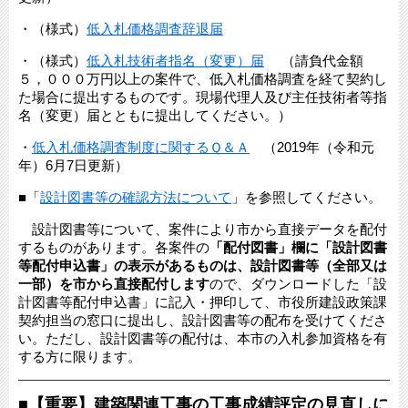
・（様式）
低入札価格調査辞退届
・（様式）
低入札技術者指名（変更）届
（請負代金額
５，０００万円以上の案件で、低入札価格調査を経て契約し
た場合に提出するものです。現場代理人及び主任技術者等指
名（変更）届とともに提出してください。）
・
低入札価格調査制度に関するＱ＆Ａ
（2019年（令和元
年）6月7日更新）
■「
設計図書等の確認方法について
」を参照してください。
設計図書等について、案件により市から直接データを配付
するものがあります。各案件の
「配付図書」欄に「設計図書
等配付申込書」の表示があるものは、設計図書等（全部又は
一部）を市から直接配付します
ので、ダウンロードした「設
計図書等配付申込書」に記入・押印して、市役所建設政策課
契約担当の窓口に提出し、設計図書等の配布を受けてくださ
い。ただし、設計図書等の配付は、本市の入札参加資格を有
する方に限ります。
■【重要】建築関連工事の工事成績評定の見直しに