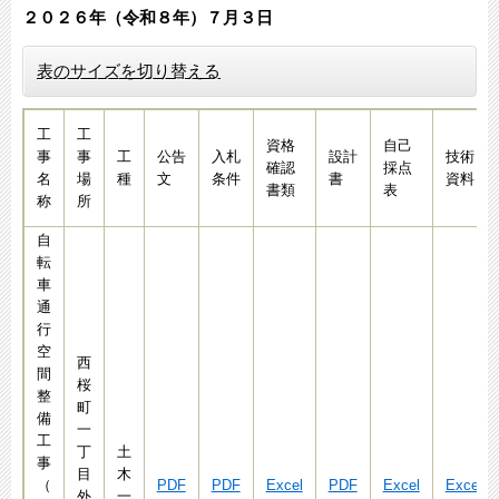
２０２６年（令和８年）７月３日​
表のサイズを切り替える
工
工
資格
自己
事
事
工
公告
入札
設計
技術
確認
採点
名
場
種
文
条件
書
資料
書類
表
称
所
自
転
車
通
行
空
西
間
桜
整
町
備
一
工
丁
土
事
目
木
（
PDF
PDF
Excel
PDF
Excel
Excel
外
一