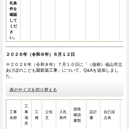
札条
件を
確認
して
くだ
さ
い。
２０２６年（令和８年）６月１２日​
※２０２６年（令和８年）７月１０日に「（仮称）福山市立
あけぼのこども園新築工事」について、Q&Aを追加しまし
た。​​​​​​​​
表のサイズを切り替える
工
資格
工事
事
工
公告
入札
設計
自己採
技
確認
名称
場
種
文
条件
書
点表
資
書類
所