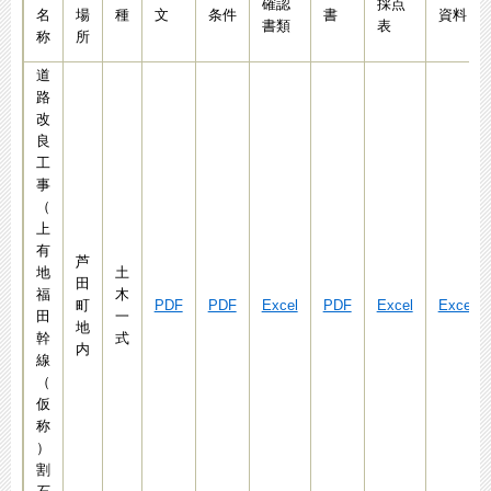
確認
採点
名
場
種
文
条件
書
資料
書類
表
称
所
道
路
改
良
工
事
（
上
有
芦
地
土
田
福
木
町
PDF
PDF
Excel
PDF
Excel
Excel
田
一
地
幹
式
内
線
（
仮
称
）
割