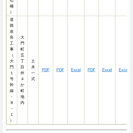
石
橋
）
道
路
改
良
大
工
門
事
町
（
五
大
丁
土
門
目
木
PDF
PDF
Excel
PDF
Excel
Excel
１
外
一
号
４
式
幹
か
線
町
・
地
８
内
－
１
）