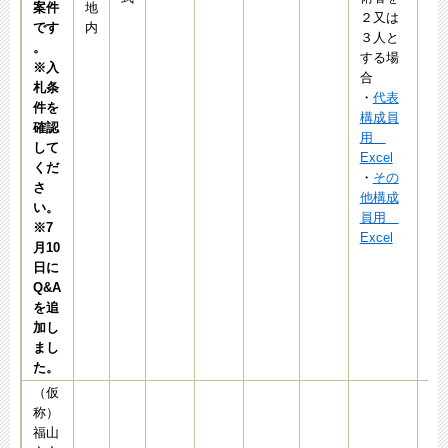
案件
地
２又は
です​
内
３人と
。
する場
※入
合
札条
・
代表
件を
構成員
確認
用
して
Excel
くだ
・
その
さ
他構成
い。
員用
​※7
Excel
月10
日に
Q&A
を追
加し
まし
た。
（仮
称）
福山