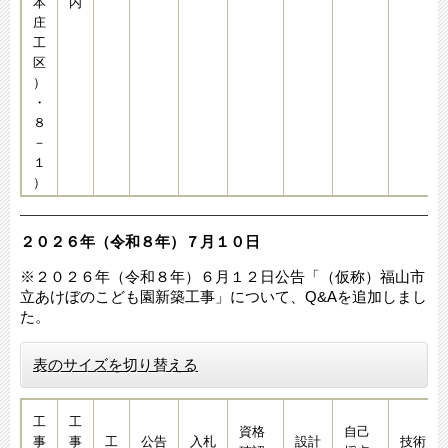
本
内
庄
工
区
）
・
８
－
１
）
２０２６年（令和８年）７月１０日​​
※２０２６年（令和８年）６月１２日公告「（仮称）福山市
立あけぼのこども園新築工事」について、Q&Aを追加しまし
た。​​​​​​​
表のサイズを切り替える
工
工
資格
自己
事
事
工
公告
入札
設計
技術