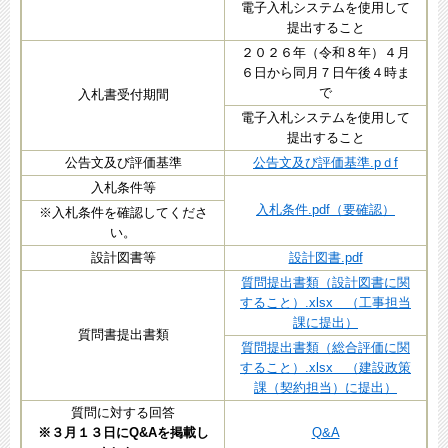
電子入札システムを使用して
提出すること
２０２６年（令和８年）４月
６日から同月７日​午後４時ま
で
入札書受付期間
電子入札システムを使用して
提出すること
公告文及び評価基準
公告文及び評価基準.pｄf
入札条件等
入札条件.pdf（要確認）
※入札条件を確認してくださ
い。
設計図書等
設計図書.pdf
質問提出書類（設計図書に関
すること）.xlsx （工事担当
課に提出）
質問書提出書類
質問提出書類（総合評価に関
すること）.xlsx （建設政策
課（契約担当）に提出）
質問に対する回答
※３月１３日にQ&Aを掲載し
Q&A