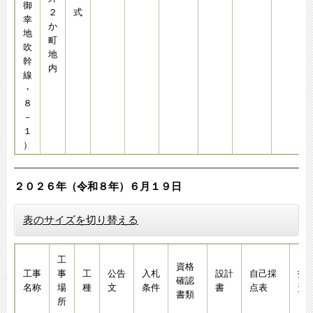
御
２
式
幸
か
地
町
吹
地
幹
内
線
・
８
－
１
）
２０２６年（令和８年）６月１９日​​
表のサイズを切り替える
工
資格
工事
事
工
公告
入札
設計
自己採
技
確認
名称
場
種
文
条件
書
点表
資
書類
所