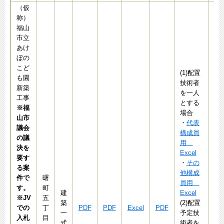
（仮
称）
福山
市立
あけ
ぼの
こど
(1)配置
も園
技術者
新築
を一人
工事
とする
※福
場合
山市
・
代表
議会
構成員
の議
用
決を
Excel
要す
・
その
る案
他構成
件で
曙
員用
す。
町
建
Excel
※JV
五
築
(2)配置
での
丁
PDF
PDF
Excel
PDF
Ex
一
予定技
入札
目
式
術者を