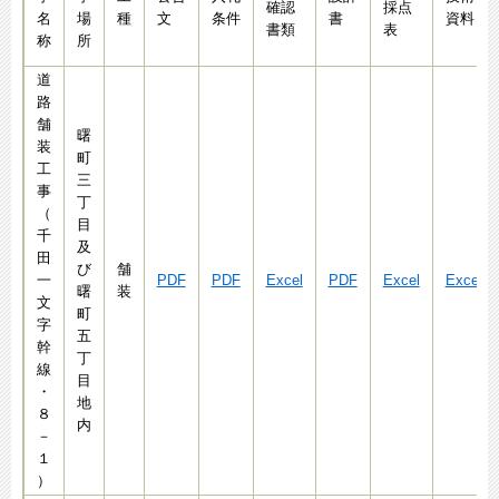
確認
採点
名
場
種
文
条件
書
資料
書類
表
称
所
道
路
舗
曙
装
町
工
三
事
丁
（
目
千
及
田
び
舗
一
PDF
PDF
Excel
PDF
Excel
Excel
曙
装
文
町
字
五
幹
丁
線
目
・
地
８
内
－
１
）