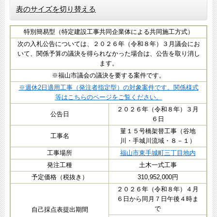
表のサイズを切り替える
特別簡易型（特定建設工事共同企業体による共同施工方式）
次の入札公告については、２０２６年（令和８年）３月議会にお
いて、関係予算の議決を得られなかった場合は、公告を取り消し
ます。
※福山市議会の議決を要する案件です。​
※週休2日適用工事（発注者指定型）の対象案件です。関係様式
等はこちらのページをご覧ください。
２０２６年（令和８年）３月
公告日
６日
菫１５号橋架替工事（谷地
工事名
川・手城川流域・８－１）
工事場所
福山市東手城町三丁目地内
発注工種
土木一式工事
予定価格（税抜き）
310,952,000円
２０２６年（令和８年）４月
６日から同月７日午後４時ま
で
自己採点表提出期間