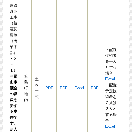
道路
改良
工事
（新
涯箕
島線
（橋
梁下
・配置
部）
技術者
・８
を一人
－
とする
１）
場合
※福
箕
土
Excel
山市
島
木
・配置
議会
町
PDF
PDF
Excel
PDF
Exc
一
予定技
の議
地
式
術者を
決を
内
２又は
要す
３人と
る案
する場
件で
合
す。
Excel
※入