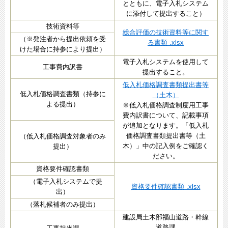
とともに、電子入札システム
に添付して提出すること）
技術資料等
総合評価の技術資料等に関す
（※発注者から提出依頼を受
る書類 .xlsx
けた場合に持参により提出）
電子入札システムを使用して
工事費内訳書
提出すること。
低入札価格調査書類提出書等
低入札価格調査書類（持参に
（土木）
よる提出）
※低入札価格調査制度用工事
費内訳書について、記載事項
が追加となります。「低入札
価格調査書類提出書等（土
（低入札価格調査対象者のみ
木）」中の記入例をご確認く
提出）
ださい。
資格要件確認書類
（電子入札システムで提
資格要件確認書類 .xlsx
出）
（落札候補者のみ提出）
建設局土木部福山道路・幹線
道路課​