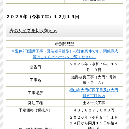
２０２５年（令和７年）１２月１９日​​
表のサイズを切り替える
特別簡易型
※週休2日適用工事（受注者希望型）の対象案件です。関係様式
等はこちらのページをご覧ください。
２０２５年（令和７年）１２
公告日
月１９日
道路改良工事（大門１号幹
工事名
線・７－３）
福山市大門町四丁目及び大門
工事場所
町五丁目地内
発注工種
土木一式工事
予定価格（税抜き）
４３，８２７，０００円
２０２６年（令和８年）１月
１４日から同月１５日午後４
時まで