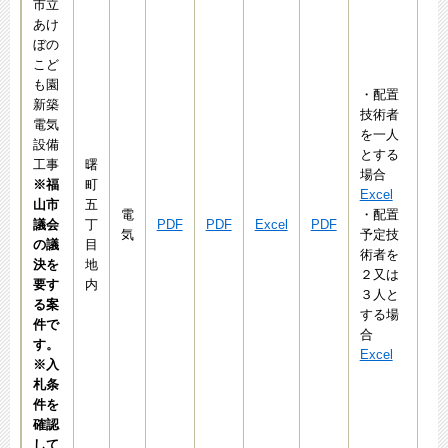
市立
あけ
ぼの
こど
も園
・配置
新築
技術者
電気
を一人
設備
とする
工事
曙
場合
※福
町
Excel
山市
五
電
・配置
議会
丁
PDF
PDF
Excel
PDF
Ex
気
予定技
の議
目
術者を
決を
地
２又は
要す
内
３人と
る案
する場
件で
合
す。
Excel
※入
札条
件を
確認
して