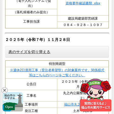
（電子入札システムで提
資格要件確認書類 .xlsx
出）
（落札候補者のみ提出）
建設局建築部営繕課
工事担当課
０８４－９２８－１０９７
２０２５年（令和７年）１１月２８日
表のサイズを切り替える
特別簡易型
※週休2日適用工事（受注者希望型）の対象案件です。関係様式
等はこちらのページをご覧ください。
２０２５年（令和７年）１１
公告日
月２８日
丸之内公園整備工事（その
工事名
２）
工事場所
福山市丸之内二丁目地内
発注工種
土木一式工事