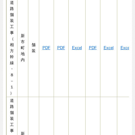
道
路
舗
装
工
事
新
（
市
相
舗
町
PDF
PDF
Excel
PDF
Excel
Excel
方
装
地
幹
内
線
・
８
－
１
）
道
路
舗
装
工
事
新