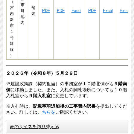
（
市
宮
舗
町
PDF
PDF
Excel
PDF
Excel
Excel
内
装
地
新
内
市
１
号
幹
線
）
２０２６年（令和８年）５月２９日
※建設政策課（契約担当）の事務室が１０階北側から
９階南
側
に移動しました。また、入札の開札場所についても１０階
入札室から
９階入札室
に変更しています。​
※入札時は、
記載事項追加後の工事費内訳書
を提出してくだ
さい。詳しくは
こちらを
ご確認ください。​​​
表のサイズを切り替える