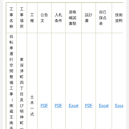
工
工
資格
自己
事
事
工
公告
入札
設計
技術
確認
採点
名
場
種
文
条件
書
資料
書類
表
称
所
自
転
車
通
行
東
空
深
間
津
整
町
備
四
工
丁
事
目
土
（
及
木
南
び
PDF
PDF
Excel
PDF
Excel
Excel
一
蔵
明
式
王
神
南
町
手
一