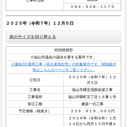
工事担当課
０８４－９２８－１１７５
２０２５年（令和７年）１２月５日​
表のサイズを切り替える
特別簡易型
※福山市議会の議決を要する案件です。​
※週休2日適用工事（発注者指定型）の対象案件です。関係様式
等はこちらのページをご覧ください。
２０２５年（令和７年）１２
公告日
月５日
工事名
福山市曙交流館改築工事​
工事場所
福山市曙町五丁目１６番１号​
発注工種
建築一式工事
予定価格（税抜き）
２３９，９１９，０００円
２０２６年（令和８年）１月
１４日から同月１５日午後４