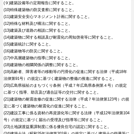
(９)建築設備等の定期報告に関すること。
(10)特殊建築物の防災査察に関すること。
(11)建築安全安心マネジメント計画に関すること。
(12)特殊な材料及び構法に関すること。
(13)建築及び道路の相談に関すること。
(14)建築物に関する相談及び耐震化の周知啓発等に関すること。
(15)建築統計に関すること。
(16)建築物等の防災に関すること。
(17)中高層建築物の指導に関すること。
(18)建築物の相隣関係の調整に関すること。
(19)高齢者、障害者等の移動等の円滑化の促進に関する法律（平成18年
法律第91号）の規定に基づく建築物の整備の推進に関すること。
(20)広島県福祉のまちづくり条例（平成７年広島県条例第４号）の規定
に基づく指導、助言及び適合証等の交付に関すること。
(21)建築物の耐震改修の促進に関する法律（平成７年法律第123号）の規
定に基づく建築物の耐震化の促進に関すること。
(22)建設工事に係る資材の再資源化等に関する法律（平成12年法律第104
号）の規定に基づく届出の受理及び指導等に関すること。
(23)土地譲渡益重課制度に係る優良住宅の認定に関すること。
(24)建築士法（昭和25年法律第202号）の規定に基づく建築士の指導等に