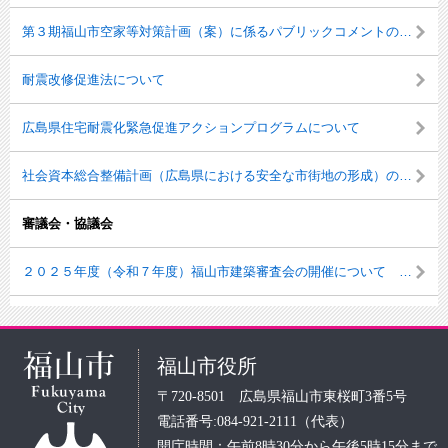
第３期福山市空家等対策計画（案）に係るパブリックコメントの実施結果について
耐震改修促進法について
広島県住宅耐震化緊急促進アクションプログラムについて
社会資本総合整備計画（広島県における安全な市街地の形成）の策定について
審議会・協議会
２０２５年度（令和７年度）福山市建築審査会の開催について ※終了しました。
福山市役所
〒720-8501 広島県福山市東桜町3番5号
電話番号:084-921-2111（代表）
開庁時間：午前8時30分から午後5時15分まで