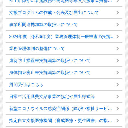
福山市障がい者施設携帯発電機等導入支援事業費補助について
支援プログラムの作成・公表及び届出について
事業所間連携加算の取扱いについて
2024年度（令和6年度）業務管理体制一般検査の実施について
業務管理体制の整備について
虐待防止措置未実施減算の取扱いについて
身体拘束廃止未実施減算の取扱いについて
質問受付はこちら
日常生活用具費支給事業の協定や届出様式等
新型コロナウイルス感染症関係（障がい福祉サービス事業所・施設等）
指定自立支援医療機関（育成医療・更生医療）の指定申請書等の様式